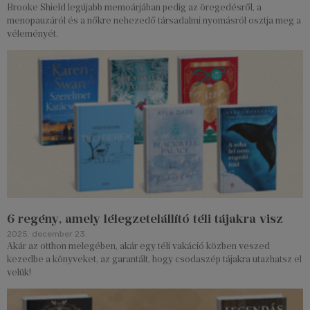
Brooke Shield legújabb memoárjában pedig az öregedésről, a
menopauzáról és a nőkre nehezedő társadalmi nyomásról osztja meg a
véleményét.
6 regény, amely lélegzetelállító téli tájakra visz
2025. december 23.
Akár az otthon melegében, akár egy téli vakáció közben veszed
kezedbe a könyveket, az garantált, hogy csodaszép tájakra utazhatsz el
velük!