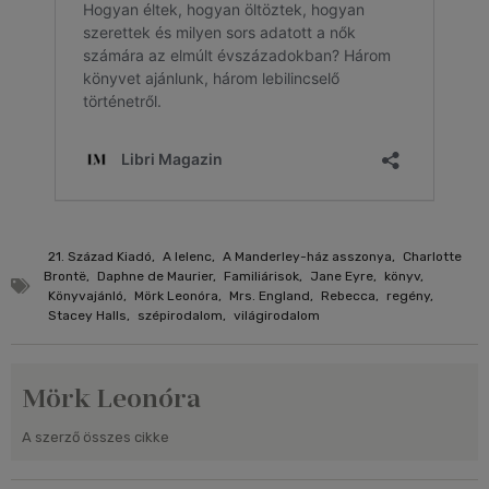
21. Század Kiadó
,
A lelenc
,
A Manderley-ház asszonya
,
Charlotte
Brontë
,
Daphne de Maurier
,
Familiárisok
,
Jane Eyre
,
könyv
,
Könyvajánló
,
Mörk Leonóra
,
Mrs. England
,
Rebecca
,
regény
,
Stacey Halls
,
szépirodalom
,
világirodalom
Mörk Leonóra
A szerző összes cikke