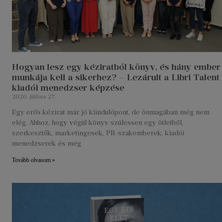
Hogyan lesz egy kéziratból könyv, és hány ember
munkája kell a sikerhez? – Lezárult a Libri Talent
kiadói menedzser képzése
2026. július 27.
Egy erős kézirat már jó kiindulópont, de önmagában még nem
elég. Ahhoz, hogy végül könyv szülessen egy ötletből,
szerkesztők, marketingesek, PR-szakemberek, kiadói
menedzserek és még
Tovább olvasom »