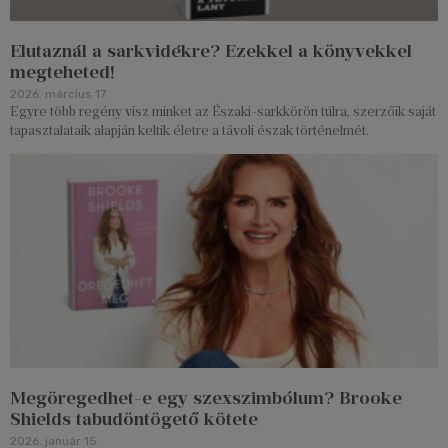
Elutaznál a sarkvidékre? Ezekkel a könyvekkel
megteheted!
2026. március 17.
Egyre több regény visz minket az Északi-sarkkörön túlra, szerzőik saját
tapasztalataik alapján keltik életre a távoli észak történelmét.
Megöregedhet-e egy szexszimbólum? Brooke
Shields tabudöntögető kötete
2026. január 15.