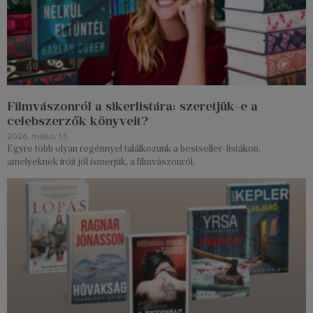
Filmvászonról a sikerlistára: szeretjük-e a
celebszerzők könyveit?
2026. május 13.
Egyre több olyan regénnyel találkozunk a bestseller-listákon,
amelyeknek íróit jól ismerjük, a filmvászonról.