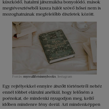
küszködő, hatalmi játszmákba bonyolódó, mások
megtévesztéséből kusza hálót szövő hősei nem is
mozoghatnának megfelelőbb díszletek között.
Forrás:
myreallifeisinmybooks
, Instagram
Egy rejtélyekkel ennyire átszőtt történetről nehéz
ennél többet elárulni anélkül, hogy lelőném a
poénokat, de mindenki nyugodjon meg, kellő
időben mindenre fény derül. Azt mindenképpen