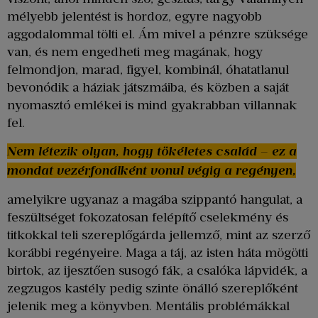
mélyebb jelentést is hordoz, egyre nagyobb
aggodalommal tölti el. Ám mivel a pénzre szüksége
van, és nem engedheti meg magának, hogy
felmondjon, marad, figyel, kombinál, óhatatlanul
bevonódik a háziak játszmáiba, és közben a saját
nyomasztó emlékei is mind gyakrabban villannak
fel.
Nem létezik olyan, hogy tökéletes család – ez a
mondat vezérfonálként vonul végig a regényen,
amelyikre ugyanaz a magába szippantó hangulat, a
feszültséget fokozatosan felépítő cselekmény és
titkokkal teli szereplőgárda jellemző, mint az szerző
korábbi regényeire. Maga a táj, az isten háta mögötti
birtok, az ijesztően susogó fák, a csalóka lápvidék, a
zegzugos kastély pedig szinte önálló szereplőként
jelenik meg a könyvben. Mentális problémákkal