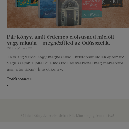
Pár könyv, amit érdemes elolvasnod mielőtt –
vagy miután – megnéz(t)ed az Odüsszeiát.
2026. július 22.
Te is alig várod, hogy megnézhesd Christopher Nolan eposzát?
Vagy szájtátva jöttél ki a moziból, és szeretnél még mélyebbre
ásni a témában? Íme öt könyv,
Tovább olvasom »
© Libri Könyvkereskedelmi Kft. Minden jog fenntartva!