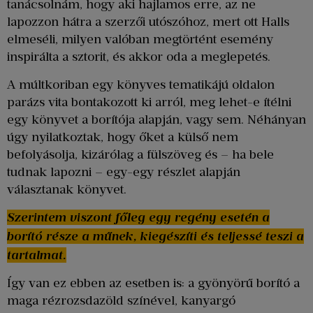
tanácsolnám, hogy aki hajlamos erre, az ne
lapozzon hátra a szerzői utószóhoz, mert ott Halls
elmeséli, milyen valóban megtörtént esemény
inspirálta a sztorit, és akkor oda a meglepetés.
A múltkoriban egy könyves tematikájú oldalon
parázs vita bontakozott ki arról, meg lehet-e ítélni
egy könyvet a borítója alapján, vagy sem. Néhányan
úgy nyilatkoztak, hogy őket a külső nem
befolyásolja, kizárólag a fülszöveg és – ha bele
tudnak lapozni – egy-egy részlet alapján
választanak könyvet.
Szerintem viszont főleg egy regény esetén a
borító része a műnek, kiegészíti és teljessé teszi a
tartalmat.
Így van ez ebben az esetben is: a gyönyörű borító a
maga rézrozsdazöld színével, kanyargó