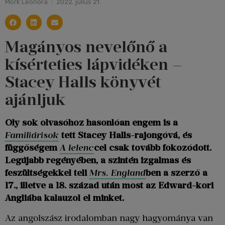
Mörk Leonóra
2022. július 21.
Magányos nevelőnő a
kísérteties lápvidéken –
Stacey Halls könyvét
ajánljuk
Oly sok olvasóhoz hasonlóan engem is a
Familiárisok
tett Stacey Halls-rajongóvá, és
függőségem
A lelenc
cel csak tovább fokozódott.
Legújabb regényében, a szintén izgalmas és
feszültségekkel teli
Mrs. England
ben a szerző a
17., illetve a 18. század után most az Edward-kori
Angliába kalauzol el minket.
Az angolszász irodalomban nagy hagyománya van