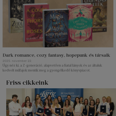
Dark romance, cozy fantasy, hopepunk és társaik
2025. november 22.
Úgy néz ki, a Z-generáció, alapvetően a fiatal lányok és az általuk
kedvelt műfajok mentik meg a gyengélkedő könyvpiacot.
Friss cikkeink