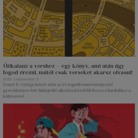
Útikalauz a vershez – egy könyv, ami után úgy
fogod érezni, mától csak verseket akarsz olvasni!
2022. szeptember 3.
Fenyő D. György kötete idén az év legjobb ismeretterjesztő
gyerekkönyve lett, hiánypótló alkotása közelebb hozza a fiatalokhoz a
költészetet.