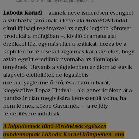
Laboda Kornél / Jurányi Ház, juranyihaz.hu
Laboda Kornél
– akinek neve ismerősen csenghet
a színházba járóknak, illetve aki
MátéPONTindul
című ifjúsági regényével az egyik legjobb könyvet
produkálta műfajában –, kiváló dramaturgiai
érzékkel fűzi egymás után a szálakat, hozza be a
képtelen történéseket, izgalmas karaktereket, hogy
aztán együtt eredjünk nyomába az álomlopás
tényének. Ugyanis a végtelenben az álom az egyik
alapvető életfeltétel, de legalábbis
üzemanyagtermelő erő, és a három barát,
kiegészülve Topáz Tinával – aki generációkon át a
pandzsúr cián megivására kényszerült volna, ha
nem lépnek közbe Gavarinék –, a rejtély
felderítésére indulnak.
A képtelennek tűnő történések egészen
mindennapiak Laboda Kornél könyvében, ami