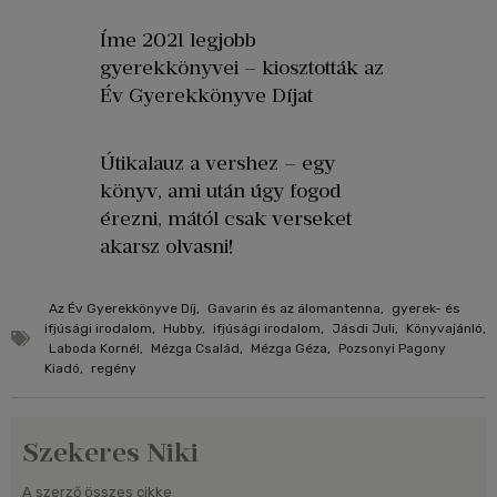
Íme 2021 legjobb
gyerekkönyvei – kiosztották az
Év Gyerekkönyve Díjat
Útikalauz a vershez – egy
könyv, ami után úgy fogod
érezni, mától csak verseket
akarsz olvasni!
Az Év Gyerekkönyve Díj
,
Gavarin és az álomantenna
,
gyerek- és
ifjúsági irodalom
,
Hubby
,
ifjúsági irodalom
,
Jásdi Juli
,
Könyvajánló
,
Laboda Kornél
,
Mézga Család
,
Mézga Géza
,
Pozsonyi Pagony
Kiadó
,
regény
Szekeres Niki
A szerző összes cikke