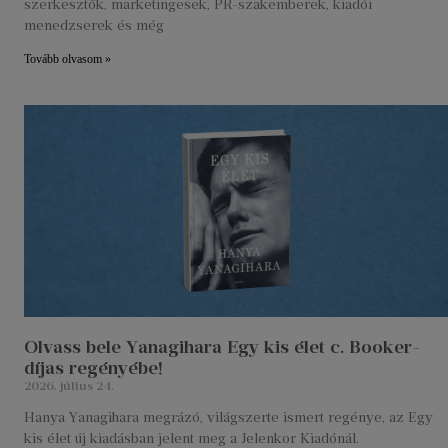
szerkesztők, marketingesek, PR-szakemberek, kiadói
menedzserek és még
Tovább olvasom »
Olvass bele Yanagihara Egy kis élet c. Booker-
díjas regényébe!
2026. július 24.
Hanya Yanagihara megrázó, világszerte ismert regénye, az Egy
kis élet új kiadásban jelent meg a Jelenkor Kiadónál.