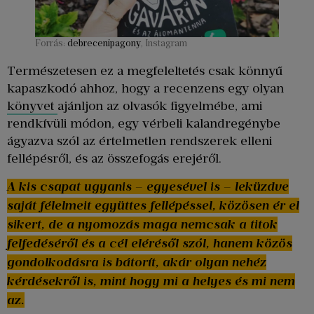
Forrás:
debrecenipagony
, Instagram
Természetesen ez a megfeleltetés csak könnyű
kapaszkodó ahhoz, hogy a recenzens egy olyan
könyvet
ajánljon az olvasók figyelmébe, ami
rendkívüli módon, egy vérbeli kalandregénybe
ágyazva szól az értelmetlen rendszerek elleni
fellépésről, és az összefogás erejéről.
A kis csapat ugyanis – egyesével is – leküzdve
saját félelmeit együttes fellépéssel, közösen ér el
sikert, de a nyomozás maga nemcsak a titok
felfedéséről és a cél elérésől szól, hanem közös
gondolkodásra is bátorít, akár olyan nehéz
kérdésekről is, mint hogy mi a helyes és mi nem
az.