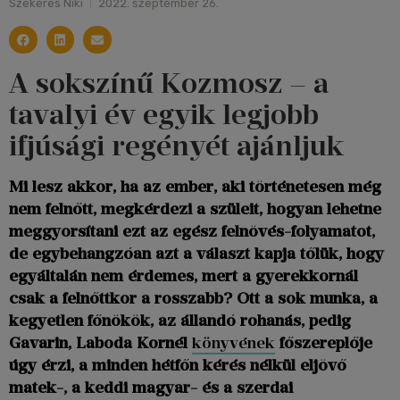
Szekeres Niki
2022. szeptember 26.
A sokszínű Kozmosz – a
tavalyi év egyik legjobb
ifjúsági regényét ajánljuk
Mi lesz akkor, ha az ember, aki történetesen még
nem felnőtt, megkérdezi a szüleit, hogyan lehetne
meggyorsítani ezt az egész felnövés-folyamatot,
de egybehangzóan azt a választ kapja tőlük, hogy
egyáltalán nem érdemes, mert a gyerekkornál
csak a felnőttkor a rosszabb? Ott a sok munka, a
kegyetlen főnökök, az állandó rohanás, pedig
Gavarin, Laboda Kornél
könyvének
főszereplője
úgy érzi, a minden hétfőn kérés nélkül eljövő
matek-, a keddi magyar- és a szerdai