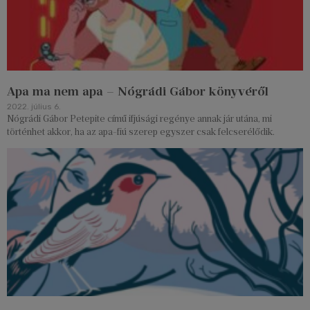
Apa ma nem apa – Nógrádi Gábor könyvéről
2022. július 6.
Nógrádi Gábor Petepite című ifjúsági regénye annak jár utána, mi
történhet akkor, ha az apa-fiú szerep egyszer csak felcserélődik.