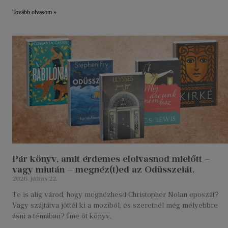
Tovább olvasom »
Pár könyv, amit érdemes elolvasnod mielőtt –
vagy miután – megnéz(t)ed az Odüsszeiát.
2026. július 22.
Te is alig várod, hogy megnézhesd Christopher Nolan eposzát?
Vagy szájtátva jöttél ki a moziból, és szeretnél még mélyebbre
ásni a témában? Íme öt könyv,