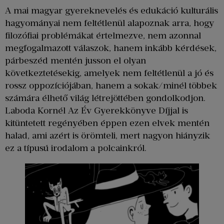
A mai magyar gyereknevelés és edukáció kulturális
hagyományai nem feltétlenül alapoznak arra, hogy
filozófiai problémákat értelmezve, nem azonnal
megfogalmazott válaszok, hanem inkább kérdések,
párbeszéd mentén jusson el olyan
következtetésekig, amelyek nem feltétlenül a jó és
rossz oppozíciójában, hanem a sokak/minél többek
számára élhető világ létrejöttében gondolkodjon.
Laboda Kornél Az Év Gyerekkönyve Díjjal is
kitüntetett regényében éppen ezen elvek mentén
halad, ami azért is örömteli, mert nagyon hiányzik
ez a típusú irodalom a polcainkról.