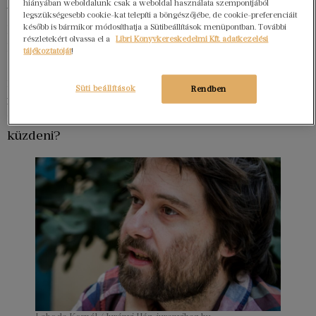
hiányában weboldalunk csak a weboldal használata szempontjából
befogadják Z-t, az önmagát folyton és
legszükségesebb cookie-kat telepíti a böngészőjébe, de cookie-preferenciáit
később is bármikor módosíthatja a Sütibeállítások menüpontban. További
kényszeresen korrigáló, hazudni nem tudó,
részletekért olvassa el a
Libri Könyvkereskedelmi Kft. adatkezelési
hiperérzékeny, nem tudni pontosan milyen fajba
tájékoztatóját
!
sorolható lényt. Mint azt már említettük, a kaland
nem lenne kaland barátok nélkül, viszont minek
Süti beállítások
Rendben
indultunk volna útnak Gavarinnal az univerzum
felfedezésére, ha nincs senki, akivel meg kellene
küzdeni?