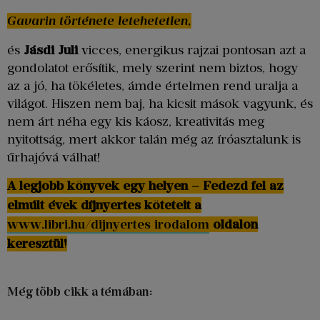
Gavarin története letehetetlen,
és
Jásdi Juli
vicces, energikus rajzai pontosan azt a
gondolatot erősítik, mely szerint nem biztos, hogy
az a jó, ha tökéletes, ámde értelmen rend uralja a
világot. Hiszen nem baj, ha kicsit mások vagyunk, és
nem árt néha egy kis káosz, kreativitás meg
nyitottság, mert akkor talán még az íróasztalunk is
űrhajóvá válhat!
A legjobb könyvek egy helyen – Fedezd fel az
elmúlt évek díjnyertes köteteit a
www.libri.hu/dijnyertes irodalom
oldalon
keresztül!
Még több cikk a témában: