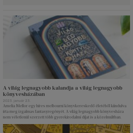
A világ legnagyobb kalandja a világ legnagyobb
könyvesházában
2023. január 23.
Amelia Mellor egy híres melbourni könyvkereskedő életéből kiindulva
írta meg izgalmas fantasyregényét. A világ legnagyobb könyvesháza
nem véletlenül szerzett több gyerekirodalmi díjat is a közelmúltban.