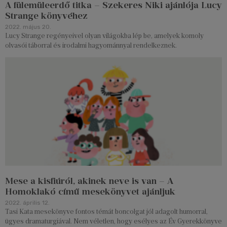
A fülemüleerdő titka – Szekeres Niki ajánlója Lucy
Strange könyvéhez
2022. május 20.
Lucy Strange regényeivel olyan világokba lép be, amelyek komoly
olvasói táborral és irodalmi hagyománnyal rendelkeznek.
Mese a kisfiúról, akinek neve is van – A
Homoklakó című mesekönyvet ajánljuk
2022. április 12.
Tasi Kata mesekönyve fontos témát boncolgat jól adagolt humorral,
ügyes dramaturgiával. Nem véletlen, hogy esélyes az Év Gyerekkönyve