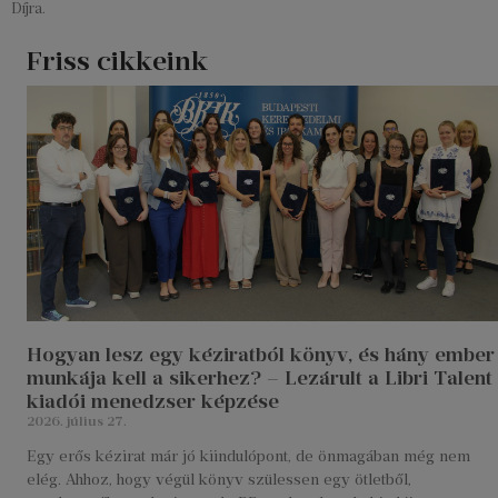
Díjra.
Friss cikkeink
Hogyan lesz egy kéziratból könyv, és hány ember
munkája kell a sikerhez? – Lezárult a Libri Talent
kiadói menedzser képzése
2026. július 27.
Egy erős kézirat már jó kiindulópont, de önmagában még nem
elég. Ahhoz, hogy végül könyv szülessen egy ötletből,