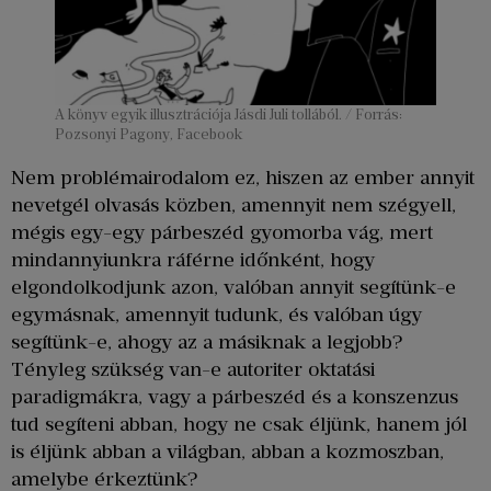
A könyv egyik illusztrációja Jásdi Juli tollából. / Forrás:
Pozsonyi Pagony, Facebook
Nem problémairodalom ez, hiszen az ember annyit
nevetgél olvasás közben, amennyit nem szégyell,
mégis egy-egy párbeszéd gyomorba vág, mert
mindannyiunkra ráférne időnként, hogy
elgondolkodjunk azon, valóban annyit segítünk-e
egymásnak, amennyit tudunk, és valóban úgy
segítünk-e, ahogy az a másiknak a legjobb?
Tényleg szükség van-e autoriter oktatási
paradigmákra, vagy a párbeszéd és a konszenzus
tud segíteni abban, hogy ne csak éljünk, hanem jól
is éljünk abban a világban, abban a kozmoszban,
amelybe érkeztünk?