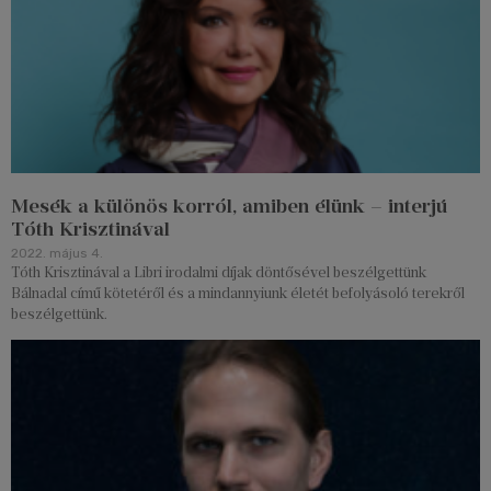
Mesék a különös korról, amiben élünk – interjú
Tóth Krisztinával
2022. május 4.
Tóth Krisztinával a Libri irodalmi díjak döntősével beszélgettünk
Bálnadal című kötetéről és a mindannyiunk életét befolyásoló terekről
beszélgettünk.