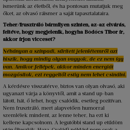
ismerünk az életből, és ha pontosan mutatjuk meg
őket, az olvasó ráismer a saját tapasztalataira.
Teher/frusztráló bármilyen szinten, az-az elvárás,
feltéve, hogy megjelenik, hogyha Bödőcs Tibor ír,
akkor írjon vicceset?
Néhányan a színpadi, sűrített jelenlétemről azt
hiszik, hogy mindig olyan vagyok, de ez nem így
van. Amikor fellépek, akkor minden energiát
mozgósítok, ezt reggeltől estig nem lehet csinálni.
A kérdésre visszatérve, biztos van olyan olvasó, aki
ugyanazt várja a könyvtől, amit a stand up-ban
látott, hát, ő lehet, hogy csalódik, esetleg pozitívan.
Nem frusztráló, mert alapvetően humorral
szemlélek mindent, az lenne teher, ha ezt ki
kellene kapcsolnom. A legutóbbi stand up etűdöm
után (Ruszkik, Haza, Család) például nem csak a