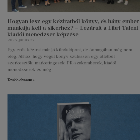
Hogyan lesz egy kéziratból könyv, és hány ember
munkája kell a sikerhez? – Lezárult a Libri Talent
kiadói menedzser képzése
2026. július 27.
Egy erős kézirat már jó kiindulópont, de önmagában még nem
elég. Ahhoz, hogy végül könyv szülessen egy ötletből,
szerkesztők, marketingesek, PR-szakemberek, kiadói
menedzserek és még
Tovább olvasom »