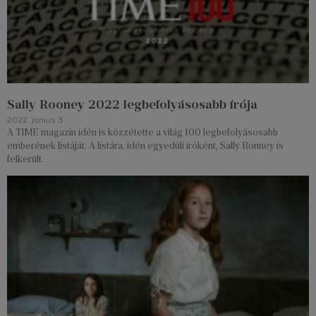
Sally Rooney 2022 legbefolyásosabb írója
2022. június 3.
A TIME magazin idén is közzétette a világ 100 legbefolyásosabb
emberének listáját. A listára, idén egyedüli íróként, Sally Ronney is
felkerült.