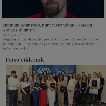
Elindulni könnyebb, mint visszajönni – interjú
Kovács Bálinttal
2022. április 30.
Megjelent Kovács Bálint első prózakötete, akivel többek között arról
beszélgettünk, hogy írhat-e egy szerző olyan dolgokról, amik nem
belőle indulnak ki?
Friss cikkeink