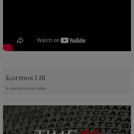
Kormos Lili
A szerző összes cikke