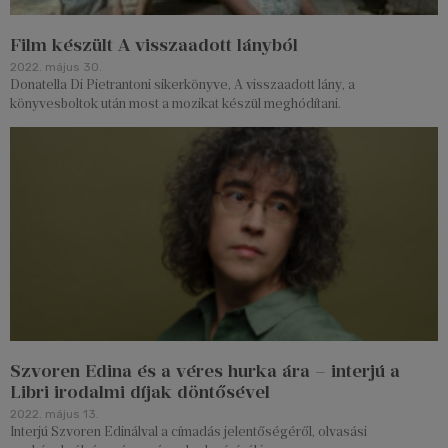
Film készült A visszaadott lányból
2022. május 30.
Donatella Di Pietrantoni sikerkönyve, A visszaadott lány, a
könyvesboltok után most a mozikat készül meghódítani.
Szvoren Edina és a véres hurka ára – interjú a
Libri irodalmi díjak döntősével
2022. május 13.
Interjú Szvoren Edinálval a címadás jelentőségéről, olvasási