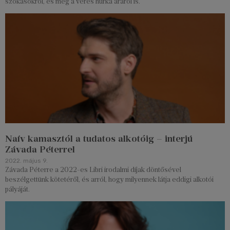
szokásokról, és még a véres hurka áráról is.
Naív kamasztól a tudatos alkotóig – interjú
Závada Péterrel
2022. május 9.
Závada Péterre a 2022-es Libri irodalmi díjak döntősével
beszélgettünk kötetéről, és arról, hogy milyennek látja eddigi alkotói
pályáját.