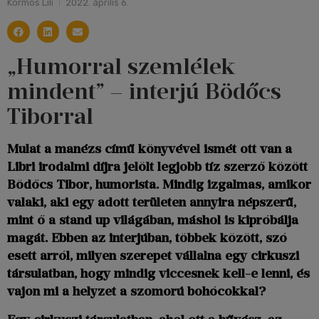
Kormos Lili
2022. április 6.
„Humorral szemlélek
mindent” – interjú Bödőcs
Tiborral
Mulat a manézs című könyvével ismét ott van a
Libri irodalmi díjra jelölt legjobb tíz szerző között
Bödőcs Tibor, humorista. Mindig izgalmas, amikor
valaki, aki egy adott területen annyira népszerű,
mint ő a stand up világában, máshol is kipróbálja
magát. Ebben az interjúban, többek között, szó
esett arról, milyen szerepet vállalna egy cirkuszi
társulatban, hogy mindig viccesnek kell-e lenni, és
vajon mi a helyzet a szomorú bohócokkal?