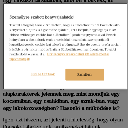
Egy cirkuszi társulatban, ahol ott a bűvész, az
erőművész, a légtornász, az állatidomár, a bohóc
és a porondmester, ki lenne legszívesebben és
Személyre szabott könyvajánlatok!
miért?
Tisztelt Látogató! Annak érdekében, hogy az ízléséhez minél közelebb álló
könyveket tudjunk a figyelmébe ajánlani, arra kérjük, hogy fogadja el az
Egyik sem szeretnék lenni, jó ez így, hogy az
ehhez szükséges cookie-kat a „Rendben” gomb megnyomásával. Ennek
vagyok, aki írt (részben) erről a világról egy
hiányában weboldalunk csak a weboldal használata szempontjából
legszükségesebb cookie-kat telepíti a böngészőjébe, de cookie-preferenciáit
könyvet. A jó cirkuszt, nézőként, szeretem, a
Mulat
később is bármikor módosíthatja a Sütibeállítások menüpontban. További
a Manézs
ban egy elzüllött, politikába szédült
részletekért olvassa el a
Libri Könyvkereskedelmi Kft. adatkezelési
tájékoztatóját
!
cirkuszosról van szó, egy árulóról, aki rosszra
használja a cirkuszi hatásmechanizmusokat, ami
Süti beállítások
Rendben
sajnos, működik.
Ebben a közösségben ugyanazok/hasonló
alapkarakterek jelennek meg, mint mondjuk egy
kocsmában, egy családban, egy szmk-ban, vagy
egy lakóközösségben? Hasonló a működése is?
Igen, azt hiszem, azt jelenti a hitelesség, hogy olyan
típusokat ábrázolunk, amilyeneket láttunk,