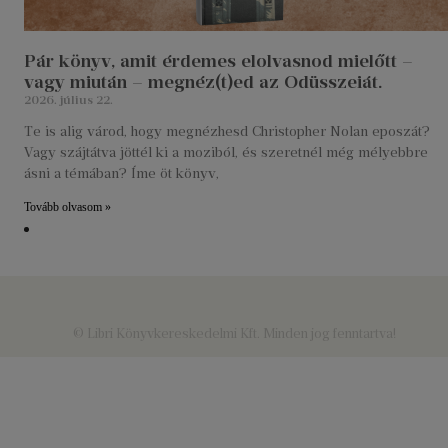
Pár könyv, amit érdemes elolvasnod mielőtt –
vagy miután – megnéz(t)ed az Odüsszeiát.
2026. július 22.
Te is alig várod, hogy megnézhesd Christopher Nolan eposzát?
Vagy szájtátva jöttél ki a moziból, és szeretnél még mélyebbre
ásni a témában? Íme öt könyv,
Tovább olvasom »
© Libri Könyvkereskedelmi Kft. Minden jog fenntartva!