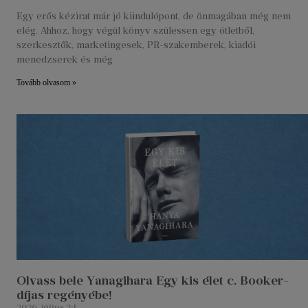
Egy erős kézirat már jó kiindulópont, de önmagában még nem
elég. Ahhoz, hogy végül könyv szülessen egy ötletből,
szerkesztők, marketingesek, PR-szakemberek, kiadói
menedzserek és még
Tovább olvasom »
Olvass bele Yanagihara Egy kis élet c. Booker-
díjas regényébe!
2026. július 24.