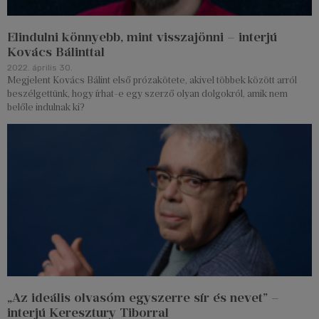
Elindulni könnyebb, mint visszajönni – interjú
Kovács Bálinttal
2022. április 30.
Megjelent Kovács Bálint első prózakötete, akivel többek között arról
beszélgettünk, hogy írhat-e egy szerző olyan dolgokról, amik nem
belőle indulnak ki?
„Az ideális olvasóm egyszerre sír és nevet” –
interjú Keresztury Tiborral