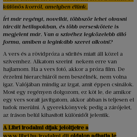
különös korról, amelyben élünk.
Írt már regényt, novellát, többször lehet olvasni
tárcáit hetilapokban, és több verseskötete is
megjelent már. Van a szívéhez legközelebb álló
forma, amiben a leginkább szeret alkotni?
A vers és a rövidpróza a sűrítés miatt áll közel a
szívemhez. Alkatom szerint nekem erre van
hajlamom. Ha a vers fotó, akkor a próza film. De
érzelmi hierarchiáról nem beszélnék, nem volna
igaz. Valójában mindig az izgat, amit éppen csinálok.
Most egy regényen dolgozom, ez köt le, de amikor
egy vers sorait javítgatom, akkor abban is teljesen el
tudok merülni. A gyerekkönyvek pedig a zárójelet,
az íráson belül kihasított különidőt jelentik.
A Libri irodalmi díjak jelöltjeire a
www.libri.hu/irodalmi_dij
oldalon adhatja le