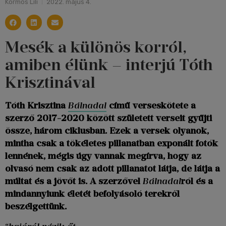
Kormos Lili
2022. május 4.
Mesék a különös korról,
amiben élünk – interjú Tóth
Krisztinával
Tóth Krisztina
Bálnadal
című verseskötete a
szerző 2017-2020 között született verseit gyűjti
össze, három ciklusban. Ezek a versek olyanok,
mintha csak a tökéletes pillanatban exponált fotók
lennének, mégis úgy vannak megírva, hogy az
olvasó nem csak az adott pillanatot látja, de látja a
múltat és a jövőt is. A szerzővel
Bálnadal
ról és a
mindannyiunk életét befolyásoló terekről
beszélgettünk.