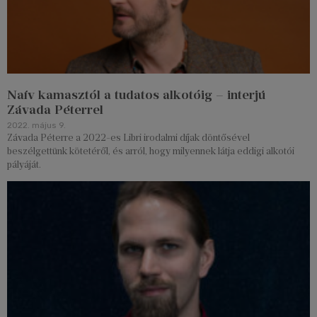
Naív kamasztól a tudatos alkotóig – interjú
Závada Péterrel
2022. május 9.
Závada Péterre a 2022-es Libri irodalmi díjak döntősével
beszélgettünk kötetéről, és arról, hogy milyennek látja eddigi alkotói
pályáját.