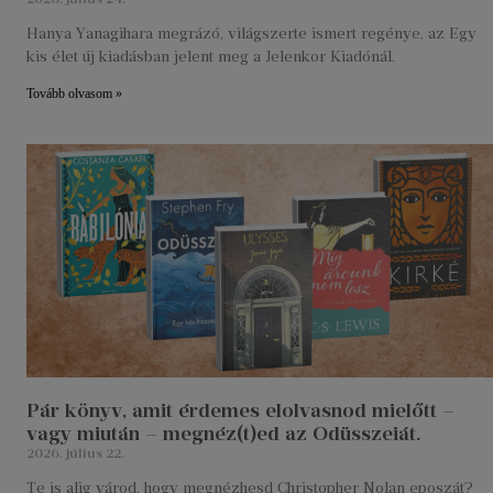
Hanya Yanagihara megrázó, világszerte ismert regénye, az Egy
kis élet új kiadásban jelent meg a Jelenkor Kiadónál.
Tovább olvasom »
Pár könyv, amit érdemes elolvasnod mielőtt –
vagy miután – megnéz(t)ed az Odüsszeiát.
2026. július 22.
Te is alig várod, hogy megnézhesd Christopher Nolan eposzát?