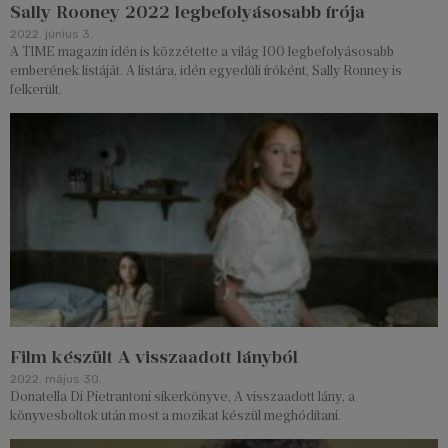
Sally Rooney 2022 legbefolyásosabb írója
2022. június 3.
A TIME magazin idén is közzétette a világ 100 legbefolyásosabb
emberének listáját. A listára, idén egyedüli íróként, Sally Ronney is
felkerült.
Film készült A visszaadott lányból
2022. május 30.
Donatella Di Pietrantoni sikerkönyve, A visszaadott lány, a
könyvesboltok után most a mozikat készül meghódítani.