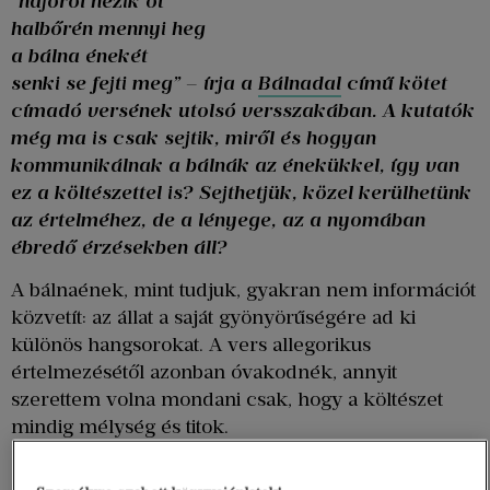
“hajóról nézik őt
halbőrén mennyi heg
a bálna énekét
senki se fejti meg” – írja a
Bálnadal
című kötet
címadó versének utolsó versszakában. A kutatók
még ma is csak sejtik, miről és hogyan
kommunikálnak a bálnák az énekükkel, így van
ez a költészettel is? Sejthetjük, közel kerülhetünk
az értelméhez, de a lényege, az a nyomában
ébredő érzésekben áll?
A bálnaének, mint tudjuk, gyakran nem információt
közvetít: az állat a saját gyönyörűségére ad ki
különös hangsorokat. A vers allegorikus
értelmezésétől azonban óvakodnék, annyit
szerettem volna mondani csak, hogy a költészet
mindig mélység és titok.