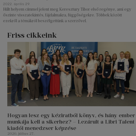
2022. április 29.
Hűlt helyem címmel jelent meg Keresztury Tibor első regénye, ami egy
őszinte visszatekintés, fájdalmakra, függőségekre. Többek között
ezekről a témákról beszélgettünk a szerzővel.
Friss cikkeink
Hogyan lesz egy kéziratból könyv, és hány ember
munkája kell a sikerhez? – Lezárult a Libri Talent
kiadói menedzser képzése
2026. július 27.