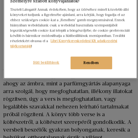
Személyre szabott könyvajánlatok!
Tisztelt Látogató! Annak érdekében, hogy az ízléséhez minél közelebb álló
könyveket tudjunk a figyelmébe ajánlani, arra kérjük, hogy fogadja el az
ehhez szükséges cookie-kat a „Rendben” gomb megnyomásával. Ennek
hiányában weboldalunk csak a weboldal használata szempontjából
legszükségesebb cookie-kat telepíti a böngészőjébe, de cookie-preferenciáit
később is bármikor módosíthatja a Sütibeállítások menüpontban. További
részletekért olvassa el a
Libri Könyvkereskedelmi Kft. adatkezelési
tájékoztatóját
!
Süti beállítások
Rendben
A bálnabőr szóban természetesen összevillan
ember és bálna, vagyis megjelenik a költő, de
ahogy az ámbra, mint a parfümgyártás alapanyaga
arra szolgál, hogy megfoghatatlan, illékony illatokat
rögzítsen, úgy a vers is megfoghatatlan, vagy
legalábbis szavakkal nehezen leírható tartalmakat
próbál rögzíteni. A könyv több verse is a
költészetről, a költészet szerepéről gondolkodik. A
versbeli beszélők gyakran bolyonganak, keresik a
helyüket, otthontalannak érzik a világot.