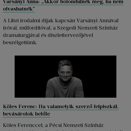
Varsányi Anna: „Akkor bolondulnék meg, ha nem
olvashatnék”
A Libri irodalmi díjak kapcsán Varsányi Annával
íróval, műfordítóval, a Szegedi Nemzeti Színház
dramaturgjával és díszlettervezőjével
beszélgettünk.
Köles Ferenc: Ha valamelyik szerző felpiszkál,
bevásárolok belőle
Köles Ferenccel, a Pécsi Nemzeti Színház