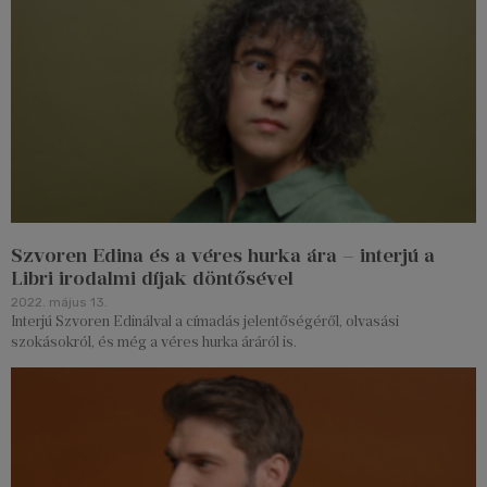
Szvoren Edina és a véres hurka ára – interjú a
Libri irodalmi díjak döntősével
2022. május 13.
Interjú Szvoren Edinálval a címadás jelentőségéről, olvasási
szokásokról, és még a véres hurka áráról is.