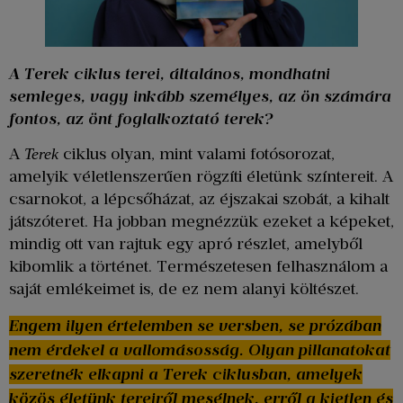
A Terek ciklus terei, általános, mondhatni
semleges, vagy inkább személyes, az ön számára
fontos, az önt foglalkoztató terek?
A
ciklus olyan, mint valami fotósorozat,
Terek
amelyik véletlenszerűen rögzíti életünk színtereit. A
csarnokot, a lépcsőházat, az éjszakai szobát, a kihalt
játszóteret. Ha jobban megnézzük ezeket a képeket,
mindig ott van rajtuk egy apró részlet, amelyből
kibomlik a történet. Természetesen felhasználom a
saját emlékeimet is, de ez nem alanyi költészet.
Engem ilyen értelemben se versben, se prózában
nem érdekel a vallomásosság. Olyan pillanatokat
szeretnék elkapni a Terek ciklusban, amelyek
közös életünk tereiről mesélnek, erről a kietlen és