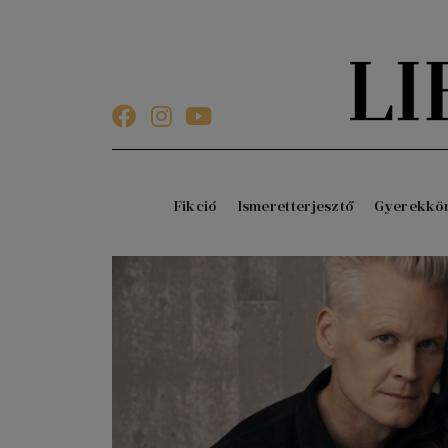
Fikció
Ismeretterjesztő
Gyerekkö