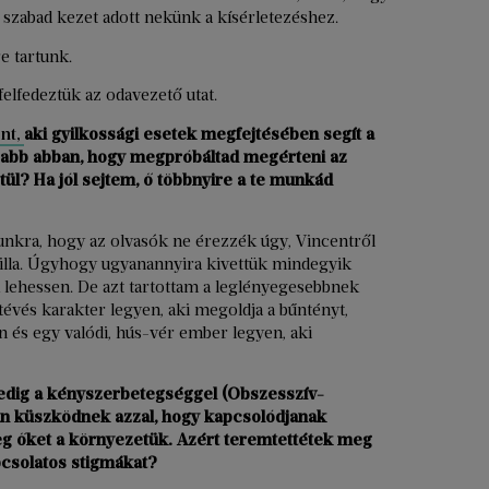
 szabad kezet adott nekünk a kísérletezéshez.
e tartunk.
lfedeztük az odavezető utat.
nt,
aki gyilkossági esetek megfejtésében segít a
sabb abban, hogy megpróbáltad megérteni az
ül? Ha jól sejtem, ő többnyire a te munkád
unkra, hogy az olvasók ne érezzék úgy, Vincentről
illa. Úgyhogy ugyanannyira kivettük mindegyik
 lehessen. De azt tartottam a leglényegesebbnek
vés karakter legyen, aki megoldja a bűntényt,
 és egy valódi, hús-vér ember legyen, aki
pedig a kényszerbetegséggel (Obszesszív-
yan küszködnek azzal, hogy kapcsolódjanak
eg őket a környezetük. Azért teremtettétek meg
pcsolatos stigmákat?