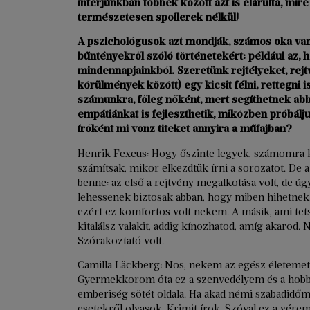
interjúnkban többek között azt is elárulta, mir
természetesen spoilerek nélkül!
A pszichológusok azt mondják, számos oka van
bűntényekről szóló történetekért: például az, 
mindennapjainkból. Szeretünk rejtélyeket, rej
körülmények között) egy kicsit félni, rettegni i
számunkra, főleg nőként, mert segíthetnek abba
empátiánkat is fejleszthetik, miközben próbálj
íróként mi vonz titeket annyira a műfajban?
Henrik Fexeus: Hogy őszinte legyek, számomra k
számítsak, mikor elkezdtük írni a sorozatot. De a
benne: az első a rejtvény megalkotása volt, de úg
lehessenek biztosak abban, hogy miben hihetnek.
ezért ez komfortos volt nekem. A másik, ami tets
kitalálsz valakit, addig kínozhatod, amíg akarod
Szórakoztató volt.
Camilla Läckberg: Nos, nekem az egész életemet 
Gyermekkorom óta ez a szenvedélyem és a hobbi
emberiség sötét oldala. Ha akad némi szabadidő
esetekről olvasok. Krimit írok. Szóval ez a vére