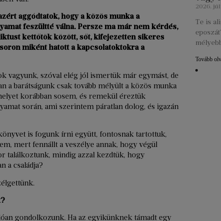
2026. júl
 azért aggódtatok, hogy a közös munka a
Te is a
olyamat feszültté válna. Persze ma már nem kérdés,
eposzát?
ust kettőtök között, sőt, kifejezetten sikeres
mélyebb
soron miként hatott a kapcsolatoktokra a
Tovább ol
tok vagyunk, szóval elég jól ismertük már egymást, de
an a barátságunk csak tovább mélyült a közös munka
 amelyet korábban sosem, és remekül éreztük
amat során, ami szerintem páratlan dolog, és igazán
önyvet is fogunk írni együtt, fontosnak tartottuk,
sem, mert fennállt a veszélye annak, hogy végül
 találkoztunk, mindig azzal kezdtük, hogy
n a családja?
élgettünk.
t?
lóan gondolkozunk. Ha az egyikünknek támadt egy