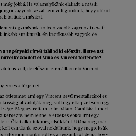
zt még jobbá. Ha valamelyikünk elakadt, a másik
ajongói vagyunk, azzal sem volt gondunk, hogy időről
ek tartjuk a másikat.
elenteni egymásnak, milyen zsenik vagyunk (nevet).
k inkább strukturált, én kaotikusabb vagyok, de
 a regényeid címét találod ki először, illetve azt,
, mivel kezdődött el Mina és Vincent története?
ete is volt, de először is én álltam elő Vincent
ngem és a férjemet.
az ötletemet, ami egy Vincent nevű mentalistáról és
t gyilkossággal vádolják meg, volt egy elképzelésem egy
net vége. Meg szerettem volna vitatni Camillával, mert
t kérdezte, nem lenne-e érdekes ebből írni egy
ktere. Őket alkottuk meg elsőkként. Utána meg már
 kell csinálunk, szóval nekiálltunk, hogy megtöltsük
boratóriumi munka volt ez a részünkről, de az, hogy