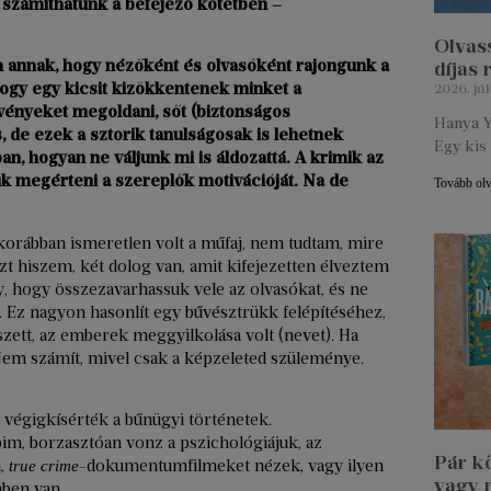
e számíthatunk a befejező kötetben –
Olvass
 annak, hogy nézőként és olvasóként rajongunk a
díjas
hogy egy kicsit kizökkentenek minket a
2026. júl
tvényeket megoldani, sőt (biztonságos
Hanya Y
s, de ezek a sztorik tanulságosak is lehetnek
Egy kis 
n, hogyan ne váljunk mi is áldozattá. A krimik az
uk megérteni a szereplők motivációját. Na de
Tovább ol
orábban ismeretlen volt a műfaj, nem tudtam, mire
zt hiszem, két dolog van, amit kifejezetten élveztem
y, hogy összezavarhassuk vele az olvasókat, és ne
 Ez nagyon hasonlít egy bűvésztrükk felépítéséhez,
zett, az emberek meggyilkolása volt (nevet). Ha
. Nem számít, mivel csak a képzeleted szüleménye.
végigkísérték a bűnügyi történetek.
m, borzasztóan vonz a pszichológiájuk, az
Pár k
m,
-dokumentumfilmeket nézek, vagy ilyen
true crime
vagy 
mben van.