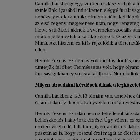
Camilla Läckberg: Egyszerűen csak szeretjük a f
színlelünk, igazából mindketten eléggé furák va
nehézséget okoz, amikor interakcióba kell lépni
az első regény megjelenése után, hogy rengeteg v
illetve szülőktől, akinek a gyermeke szociális s
módon jellemeztük a karaktereinket. Ez azért van
Minát. Azt hiszem, ez ki is rajzolódik a történe
ellen.
Henrik Fexeus: Ez nem is volt tudatos döntés, ne
tüntetjük fel őket. Természetes volt, hogy olyano
furcsaságukban egymásra találjanak. Nem tudtuk 
Milyen társadalmi kérdések állnak a legközel
Camilla Läckberg: Két fő témám van, amelyhez újr
és ami talán ezekben a könyvekben még nyilvánv
Henrik Fexeus: Ez talán nem is feltétlenül társa
beilleszkedés hiányának érzése. Úgy vélem, ez 
emberi viselkedést illetően, ilyen, amikor valaki 
pusztán az is, hogy rosszul érzi magát az életé
vezethető vissza. Én is ebben nőttem fel. Ezért i