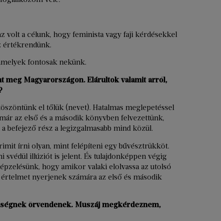
z volt a célunk, hogy feminista vagy faji kérdésekkel
z értékrendünk.
 amelyek fontosak nekünk.
nt meg Magyarországon. Elárultok valamit arról,
?
öszöntünk el tőlük (nevet). Hatalmas meglepetéssel
már az első és a második könyvben felvezettünk,
 a befejező rész a legizgalmasabb mind közül.
imit írni olyan, mint felépíteni egy bűvésztrükköt.
i svédül illúziót is jelent. És tulajdonképpen végig
képzelésünk, hogy amikor valaki elolvassa az utolsó
 értelmet nyerjenek számára az első és második
erűségnek örvendenek. Muszáj megkérdeznem,