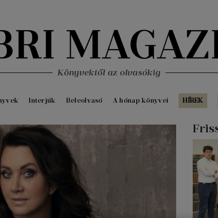
Könyvektől az olvasókig
nyvek
Interjúk
Beleolvasó
A hónap könyvei
HÍREK
Fris