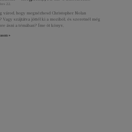
ius 22.
lig várod, hogy megnézhesd Christopher Nolan
 Vagy szájtátva jöttél ki a moziból, és szeretnél még
re ásni a témában? Íme öt könyv,
vasom »