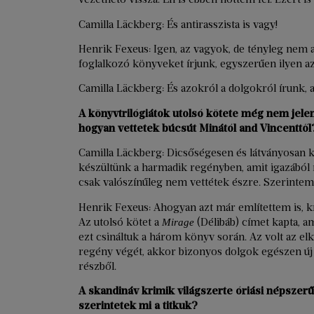
Camilla Läckberg: És antirasszista is vagy!
Henrik Fexeus: Igen, az vagyok, de tényleg nem a
foglalkozó könyveket írjunk, egyszerűen ilyen a
Camilla Läckberg: És azokról a dolgokról írunk,
A könyvtrilógiátok utolsó kötete még nem jele
hogyan vettetek búcsút
Minától and Vincenttől
Camilla Läckberg: Dicsőségesen és látványosan k
készültünk a harmadik regényben, amit igazából 
csak valószínűleg nem vettétek észre. Szerintem
Henrik Fexeus: Ahogyan azt már említettem is, kr
Az utolsó kötet a
(Délibáb) címet kapta, am
Mirage
ezt csináltuk a három könyv során. Az volt az el
regény végét, akkor bizonyos dolgok egészen új
részből.
A skandináv krimik világszerte óriási népsz
szerintetek mi a titkuk?