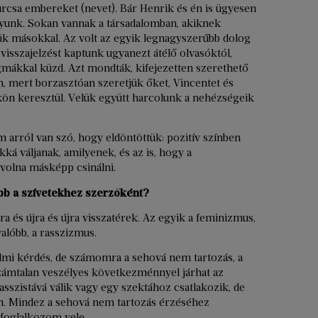
urcsa embereket (nevet). Bár Henrik és én is ügyesen
gyunk. Sokan vannak a társadalomban, akiknek
ük másokkal. Az volt az egyik legnagyszerűbb dolog
isszajelzést kaptunk ugyanezt átélő olvasóktól,
tigmákkal küzd. Azt mondták, kifejezetten szerethető
, mert borzasztóan szeretjük őket, Vincentet és
tükön keresztül. Velük együtt harcolunk a nehézségeik
m arról van szó, hogy eldöntöttük: pozitív színben
kká váljanak, amilyenek, és az is, hogy a
volna másképp csinálni.
ebb a szívetekhez szerzőként?
a és újra és újra visszatérek. Az egyik a feminizmus,
alóbb, a rasszizmus.
dalmi kérdés, de számomra a sehová nem tartozás, a
számtalan veszélyes következménnyel járhat az
rasszistává válik vagy egy szektához csatlakozik, de
ben. Mindez a sehová nem tartozás érzéséhez
s foglalkozom vele.