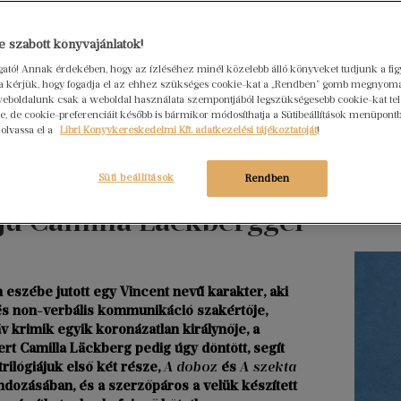
Hogya
 szabott könyvajánlatok!
ember
ogató! Annak érdekében, hogy az ízléséhez minél közelebb álló könyveket tudjunk a fi
Libri
rra kérjük, hogy fogadja el az ehhez szükséges cookie-kat a „Rendben” gomb megnyom
2026. júl
eboldalunk csak a weboldal használata szempontjából legszükségesebb cookie-kat tele
, de cookie-preferenciáit később is bármikor módosíthatja a Sütibeállítások menüpont
Egy erő
 olvassa el a
Libri Könyvkereskedelmi Kft. adatkezelési tájékoztatóját
!
nem elé
szerkes
Süti beállítások
Rendben
t felépíteni egy
menedz
rjú Camilla Läckberggel
Tovább ol
eszébe jutott egy Vincent nevű karakter, aki
és non-verbális kommunikáció szakértője,
v krimik egyik koronázatlan királynője, a
rt Camilla Läckberg pedig úgy döntött, segít
trilógiájuk első két része,
A doboz
és
A szekta
dozásában, és a szerzőpáros a velük készített