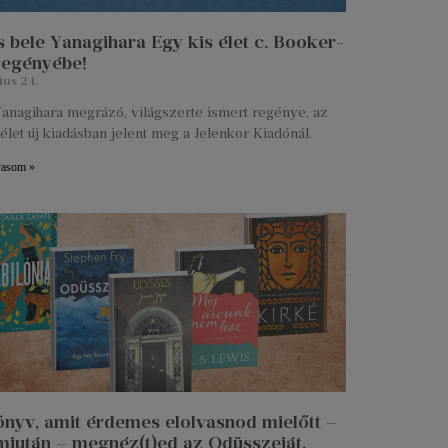
 bele Yanagihara Egy kis élet c. Booker-
 regényébe!
ius 24.
anagihara megrázó, világszerte ismert regénye, az
élet új kiadásban jelent meg a Jelenkor Kiadónál.
vasom »
önyv, amit érdemes elolvasnod mielőtt –
miután – megnéz(t)ed az Odüsszeiát.