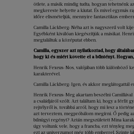
ötlete, a másik mindig tudta, hogyan tehetnénk a
megkereste helyette a kiutat. És mivel egymás r
időre elismételjük, mennyire fantasztikus embern
Camilla Läckberg: Néha azt is nagyszerű volt kij
Egyébként kiválóan kiegészítjük a másikat. Henri
megtaláltuk a középutat ebben.
Camilla, egyszer azt nyilatkoztad, hogy általában
hogy ki és miért követte el a bűntényt. Hogyan
Henrik Fexeus: Nos, valójában több különböző kezd
karakterével.
Camilla Läckberg: Igen, és akkor meglátogattál e
Henrik Fexeus: Meg akartam beszélni Camillával 
a családjáról szólt. Azt találtam ki, hogy a férfi
rejtélyről is, továbbá arról, hogy mi lesz a törté
azt terveztem, megpróbálom megírni. Ő pedig az
bűnügyi regényt? Aztán megszületett Mina kara
úgy voltunk vele, hogy a francba, ezt tényleg meg
ezt az univerzumot még több emberrel. Szinte la