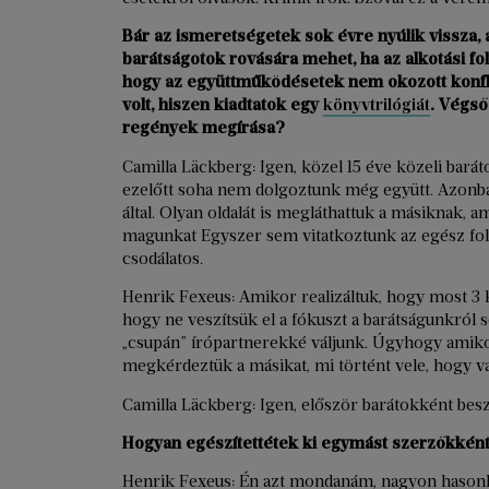
Bár az ismeretségetek sok évre nyúlik vissza,
barátságotok rovására mehet, ha az alkotási f
hogy az együttműködésetek nem okozott konflikt
volt, hiszen kiadtatok egy
könyvtrilógiát
. Végső
regények megírása?
Camilla Läckberg: Igen, közel 15 éve közeli bará
ezelőtt soha nem dolgoztunk még együtt. Azonb
által. Olyan oldalát is megláthattuk a másiknak,
magunkat Egyszer sem vitatkoztunk az egész foly
csodálatos.
Henrik Fexeus: Amikor realizáltuk, hogy most 3 k
hogy ne veszítsük el a fókuszt a barátságunkról 
„csupán” írópartnerekké váljunk. Úgyhogy amikor
megkérdeztük a másikat, mi történt vele, hogy va
Camilla Läckberg: Igen, először barátokként besz
Hogyan egészítettétek ki egymást szerzőkkén
Henrik Fexeus: Én azt mondanám, nagyon hason