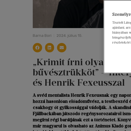
Személyre
Tisztelt Lát
ajánlani, a
hiányában w
Barna Bori
2024. július 15.
böngészőjébe
részletekért
„Krimit írni olyan, min
bűvésztrükköt” – Inte
és Henrik Fexeusszal
A svéd mentalista Henrik Fexeusnak egy napon 
hozzá hasonlóan előadóművész, a testbeszéd 
csakhogy őt gyilkossággal vádolják. A skandiná
Fjällbackában játszódó regénysorozatairól isme
megírni régi barátjának ezt a történetet. Könyv
már magyarul is olvasható az Animus Kiadó gon