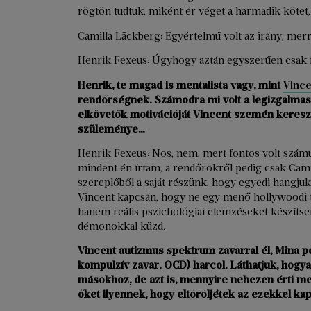
rögtön tudtuk, miként ér véget a harmadik kötet,
Camilla Läckberg: Egyértelmű volt az irány, merr
Henrik Fexeus: Úgyhogy aztán egyszerűen csak fe
Henrik, te magad is mentalista vagy, mint
Vince
rendőrségnek. Számodra mi volt a legizgalma
elkövetők motivációját Vincent szemén kereszt
szüleménye…
Henrik Fexeus: Nos, nem, mert fontos volt szám
mindent én írtam, a rendőrökről pedig csak Cam
szereplőből a saját részünk, hogy egyedi hangjuk
Vincent kapcsán, hogy ne egy menő hollywoodi té
hanem reális pszichológiai elemzéseket készítsen
démonokkal küzd.
Vincent autizmus spektrum zavarral él, Mina 
kompulzív zavar, OCD) harcol. Láthatjuk, hog
másokhoz, de azt is, mennyire nehezen érti m
őket ilyennek, hogy eltöröljétek az ezekkel ka