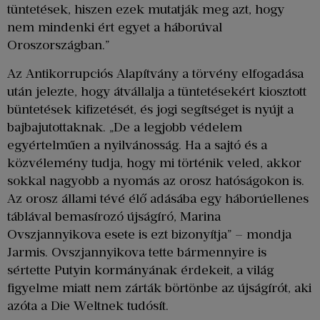
tüntetések, hiszen ezek mutatják meg azt, hogy
nem mindenki ért egyet a háborúval
Oroszországban.”
Az Antikorrupciós Alapítvány a törvény elfogadása
után jelezte, hogy átvállalja a tüntetésekért kiosztott
büntetések kifizetését, és jogi segítséget is nyújt a
bajbajutottaknak. „De a legjobb védelem
egyértelműen a nyilvánosság. Ha a sajtó és a
közvélemény tudja, hogy mi történik veled, akkor
sokkal nagyobb a nyomás az orosz hatóságokon is.
Az orosz állami tévé élő adásába egy háborúellenes
táblával bemasírozó újságíró, Marina
Ovszjannyikova esete is ezt bizonyítja” – mondja
Jarmis. Ovszjannyikova tette bármennyire is
sértette Putyin kormányának érdekeit, a világ
figyelme miatt nem zárták börtönbe az újságírót, aki
azóta a Die Weltnek tudósít.