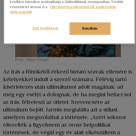
később is bármikor módosíthatja a Sütibeállítások menüpontban. További
részletekért olvassa el a
Libri Könyvkereskedelmi Kft. adatkezelési
tájékoztatóját
!
Süti beállítások
Rendben
Fotó: Ofner Gergő
Az írás a főnökétől érkező biztató szavak ellenére is
kételyekkel indult a szerző számára. Félévig tartó
kísérletezés után ultimátumot adott magának: ad
még egy esélyt a dolognak, de ha megint befuccsol
az írás, félreteszi az ötletet. Szerencsére az
ultimátum bejött, Jarmis megtalálta azt a stílust,
amelyen megszólalhat a története. „Azért sokszor
elterelték a figyelmem az orosz belpolitikai
történések, de végül egy év alatt elkészültem a