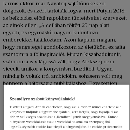
Jarmis ekkor már Navalnij sajtófőnökeként
dolgozott, és azért tartották fogva, mert Putyin 2018-
as beiktatása előtti napokban tüntetéseket szervezett
az elnök ellen. „A cellában töltött 25 nap alatt
egyedi, és egymástól nagyon különböző
emberekkel találkoztam. Azon kaptam magam,
hogy rengeteget gondolkozom az életükön, ez adta
számomra a fő inspirációt. Miután kiszabadultunk,
számomra is világossá vált, hogy Alekszej nem
viccelt, amikor a könyvírásra buzdított. Ugyan
mindig is voltak írói ambícióim, sohasem volt meg
bennem a bátorság a publikáláshoz. Egyszerűen
nem tudtam magam elképzelni, ahogy ülök a
gépem előtt, és írok. Titkos álomként dédelgettem
Személyre szabott könyvajánlatok!
ezt magamban, de nem tettem érte semmit” –
Tisztelt Látogató! Annak érdekében, hogy az ízléséhez minél közelebb álló
meséli Kira Jarmis a könyv ötletének időszakáról.
könyveket tudjunk a figyelmébe ajánlani, arra kérjük, hogy fogadja el az
ehhez szükséges cookie-kat a „Rendben” gomb megnyomásával. Ennek
hiányában weboldalunk csak a weboldal használata szempontjából
legszükségesebb cookie-kat telepíti a böngészőjébe, de cookie-preferenciáit