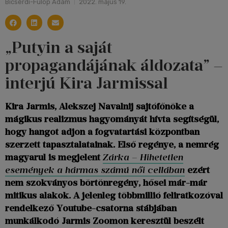
Bicsérdi-Fülöp Ádám
2022. május 19.
„Putyin a saját
propagandájának áldozata” –
interjú Kira Jarmissal
Kira Jarmis, Alekszej Navalnij sajtófőnöke a
mágikus realizmus hagyományát hívta segítségül,
hogy hangot adjon a fogvatartási központban
szerzett tapasztalatainak. Első regénye, a nemrég
magyarul is megjelent
Zárka
–
Hihetetlen
események a hármas számú női cellában
ezért
nem szokványos börtönregény, hősei már-már
mitikus alakok. A jelenleg többmillió feliratkozóval
rendelkező Youtube-csatorna stábjában
munkálkodó Jarmis Zoomon keresztül beszélt