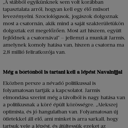
„A stábból egyikünknek sem volt korábban
tapasztalata arról, hogyan kell egy élő műsort
levezényelni. Szociológusok, jogászok dolgoznak
most a csatornán, akik mind a saját szakterületükön
dolgoztak ezt megelőzően. Most azt hiszem, együtt
fejlődnek a csatornával” – jellemzi a munkát Jarmis,
amelynek komoly hatása van, hiszen a csatorna ma
2,8 millió feliratkozója van.
Még a börtönből is tartani kell a lépést Navalnijjal
Eközben persze a névadó politikussal is
folyamatosan tartják a kapcsolatot. Jarmis
elmondása szerint még a távolból is nagy hatása van
a politikusnak a köré épült közösségre. „Alekszej
optimista, és jó hangulatban van. Folyamatosan új
ötletekkel áll elő, ami minket is arra sarkall, hogy
tartsuk vele a lépést, és átültessük ezeket az