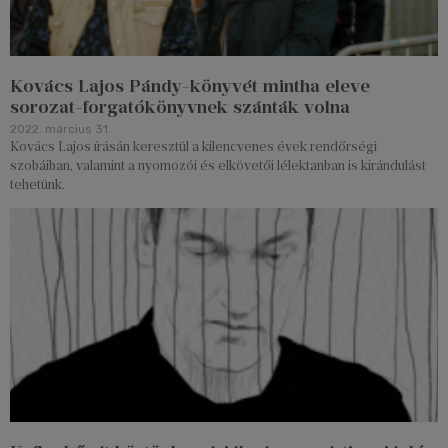
Kovács Lajos Pándy-könyvét mintha eleve
sorozat-forgatókönyvnek szánták volna
2022. március 31.
Kovács Lajos írásán keresztül a kilencvenes évek rendőrségi
szobáiban, valamint a nyomozói és elkövetői lélektanban is kirándulást
tehetünk.