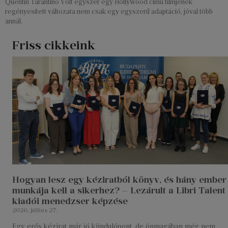
Quentin Tarantino Volt egyszer egy Hollywood című filmjének
regényesített változata nem csak egy egyszerű adaptáció, jóval több
annál.
Friss cikkeink
Hogyan lesz egy kéziratból könyv, és hány ember
munkája kell a sikerhez? – Lezárult a Libri Talent
kiadói menedzser képzése
2026. július 27.
Egy erős kézirat már jó kiindulópont, de önmagában még nem