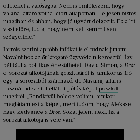
ötleteket a valóságba. Nem is emlékszem, hogy
valaha láttam volna letört állapotban. Teljesen biztos
magában és abban, hogy jó ügyért dolgozik. Ez a hit
viszi előre, tudja, hogy nem kell semmit sem
szégyellnie.”
Jarmis szerint apróbb infókat is el tudnak juttatni
Navalnijhoz az őt látogató ügyvédein keresztül. Így
például a politikus értesülhetett David Simon, a
Drót
c. sorozat alkotójának gesztusáról is, amikor az író
egy, a sorozatból származó, de Navalnij által is
használt idézettel ellátott pólós képet
posztolt
magáról
. „Rendkívül boldog voltam, amikor
megláttam ezt a képet, mert tudom, hogy Alekszej
nagy kedvence a
. Sokat jelent neki, ha a
Drót
sorozat alkotója is vele van.”