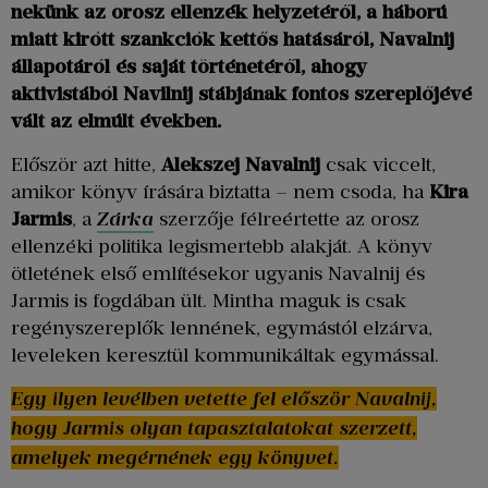
nekünk az orosz ellenzék helyzetéről, a háború
miatt kirótt szankciók kettős hatásáról, Navalnij
állapotáról és saját történetéről, ahogy
aktivistából Navilnij stábjának fontos szereplőjévé
vált az elmúlt években.
Először azt hitte,
Alekszej Navalnij
csak viccelt,
amikor könyv írására biztatta – nem csoda, ha
Kira
Jarmis
, a
Zárka
szerzője félreértette az orosz
ellenzéki politika legismertebb alakját. A könyv
ötletének első említésekor ugyanis Navalnij és
Jarmis is fogdában ült. Mintha maguk is csak
regényszereplők lennének, egymástól elzárva,
leveleken keresztül kommunikáltak egymással.
Egy ilyen levélben vetette fel először Navalnij,
hogy Jarmis olyan tapasztalatokat szerzett,
amelyek megérnének egy könyvet.