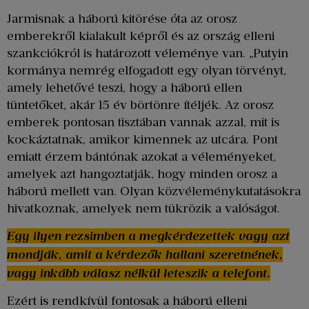
Jarmisnak a háború kitörése óta az orosz
emberekről kialakult képről és az ország elleni
szankciókról is határozott véleménye van. „Putyin
kormánya nemrég elfogadott egy olyan törvényt,
amely lehetővé teszi, hogy a háború ellen
tüntetőket, akár 15 év börtönre ítéljék. Az orosz
emberek pontosan tisztában vannak azzal, mit is
kockáztatnak, amikor kimennek az utcára. Pont
emiatt érzem bántónak azokat a véleményeket,
amelyek azt hangoztatják, hogy minden orosz a
háború mellett van. Olyan közvéleménykutatásokra
hivatkoznak, amelyek nem tükrözik a valóságot.
Egy ilyen rezsimben a megkérdezettek vagy azt
mondják, amit a kérdezők hallani szeretnének,
vagy inkább válasz nélkül leteszik a telefont.
Ezért is rendkívül fontosak a háború elleni