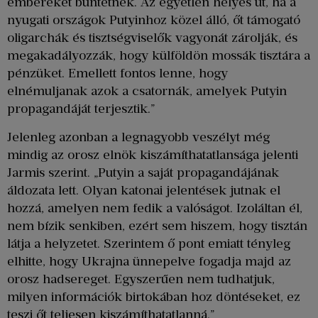
embereket büntetnek. Az egyetlen helyes út, ha a
nyugati országok Putyinhoz közel álló, őt támogató
oligarchák és tisztségviselők vagyonát zárolják, és
megakadályozzák, hogy külföldön mossák tisztára a
pénzüket. Emellett fontos lenne, hogy
elnémuljanak azok a csatornák, amelyek Putyin
propagandáját terjesztik.”
Jelenleg azonban a legnagyobb veszélyt még
mindig az orosz elnök kiszámíthatatlansága jelenti
Jarmis szerint. „Putyin a saját propagandájának
áldozata lett. Olyan katonai jelentések jutnak el
hozzá, amelyen nem fedik a valóságot. Izoláltan él,
nem bízik senkiben, ezért sem hiszem, hogy tisztán
látja a helyzetet. Szerintem ő pont emiatt tényleg
elhitte, hogy Ukrajna ünnepelve fogadja majd az
orosz hadsereget. Egyszerűen nem tudhatjuk,
milyen információk birtokában hoz döntéseket, ez
teszi őt teljesen kiszámíthatatlanná.”