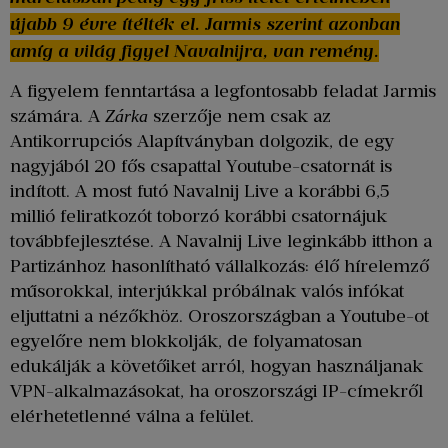
újabb 9 évre ítélték el. Jarmis szerint azonban
amíg a világ figyel Navalnijra, van remény.
A figyelem fenntartása a legfontosabb feladat Jarmis
számára. A
szerzője nem csak az
Zárka
Antikorrupciós Alapítványban dolgozik, de egy
nagyjából 20 fős csapattal Youtube-csatornát is
indított. A most futó Navalnij Live a korábbi 6,5
millió feliratkozót toborzó korábbi csatornájuk
továbbfejlesztése. A Navalnij Live leginkább itthon a
Partizánhoz hasonlítható vállalkozás: élő hírelemző
műsorokkal, interjúkkal próbálnak valós infókat
eljuttatni a nézőkhöz. Oroszországban a Youtube-ot
egyelőre nem blokkolják, de folyamatosan
edukálják a követőiket arról, hogyan használjanak
VPN-alkalmazásokat, ha oroszországi IP-címekről
elérhetetlenné válna a felület.