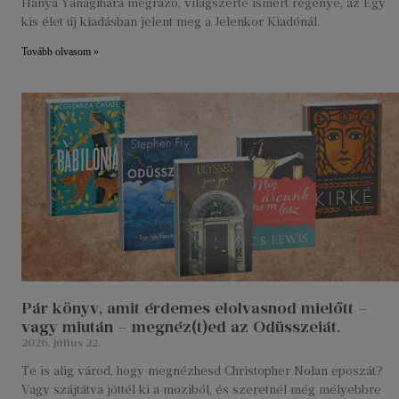
Hanya Yanagihara megrázó, világszerte ismert regénye, az Egy
kis élet új kiadásban jelent meg a Jelenkor Kiadónál.
Tovább olvasom »
Pár könyv, amit érdemes elolvasnod mielőtt –
vagy miután – megnéz(t)ed az Odüsszeiát.
2026. július 22.
Te is alig várod, hogy megnézhesd Christopher Nolan eposzát?
Vagy szájtátva jöttél ki a moziból, és szeretnél még mélyebbre