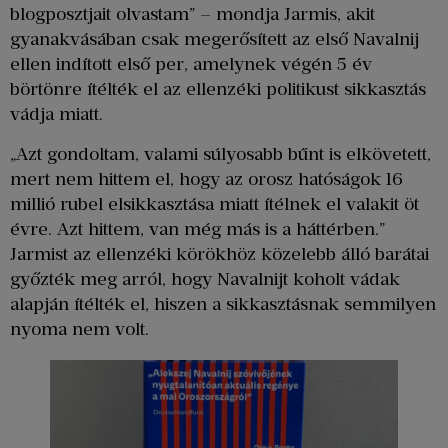
blogposztjait olvastam” – mondja Jarmis, akit
gyanakvásában csak megerősített az első Navalnij
ellen indított első per, amelynek végén 5 év
börtönre ítélték el az ellenzéki politikust sikkasztás
vádja miatt.
„Azt gondoltam, valami súlyosabb bűnt is elkövetett,
mert nem hittem el, hogy az orosz hatóságok 16
millió rubel elsikkasztása miatt ítélnek el valakit öt
évre. Azt hittem, van még más is a háttérben.”
Jarmist az ellenzéki körökhöz közelebb álló barátai
győzték meg arról, hogy Navalnijt koholt vádak
alapján ítélték el, hiszen a sikkasztásnak semmilyen
nyoma nem volt.