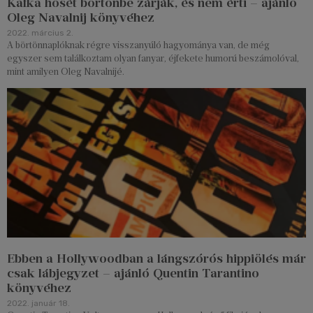
Kafka hősét börtönbe zárják, és nem érti – ajánló
Oleg Navalnij könyvéhez
2022. március 2.
A börtönnaplóknak régre visszanyúló hagyománya van, de még
egyszer sem találkoztam olyan fanyar, éjfekete humorú beszámolóval,
mint amilyen Oleg Navalnijé.
Ebben a Hollywoodban a lángszórós hippiölés már
csak lábjegyzet – ajánló Quentin Tarantino
könyvéhez
2022. január 18.