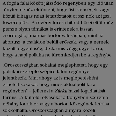
A fogda falai között játszódó regényben egy idő után
tényleg nehéz eldönteni, hogy ősi istenségek vagy
közúti kihágás miatt letartóztatott orosz nők az igazi
főszereplők. A regény furcsa hibrid hősei ettől még
persze olyan témákat is érintenek a lassan
csordogáló, unalmas börtönvalóságban, mint az
abortusz, a családon belüli erőszak, vagy a nemek
közötti egyenlőség, de Jarmis végig ügyelt arra,
hogy a napi politika ne türemkedjen be a regénybe.
„Oroszországban sokakat meglephetett, hogy egy
politikai szereplő szépirodalmi regénnyel
jelentkezik. Mint ahogy az is meglepetésként
érhetett sokakat, hogy nincs aktuálpolitika a
regényben” – jellemzi a
Zárka
hazai fogadtatását
Jarmis. „A külföldi olvasókat a könyvben szereplő
néhány karakter vagy a börtön közegének leírása
sokkolhatta. Oroszországban annyira közeli