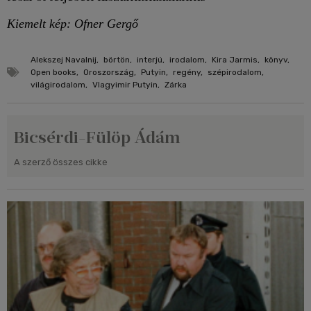
Kiemelt kép: Ofner Gergő
Alekszej Navalnij
,
börtön
,
interjú
,
irodalom
,
Kira Jarmis
,
könyv
,
Open books
,
Oroszország
,
Putyin
,
regény
,
szépirodalom
,
világirodalom
,
Vlagyimir Putyin
,
Zárka
Bicsérdi-Fülöp Ádám
A szerző összes cikke