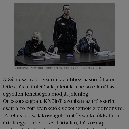
Alekszej Navalnij februári tárgyalásán. / Forrás: BBC
A
szerzője szerint az ehhez hasonló bátor
Zárka
tettek, és a tüntetések jelentik a belső ellenállás
egyetlen lehetséges módját jelenleg
Oroszországban. Kívülről azonban az író szerint
csak a célzott szankciók vezethetnek eredményre.
„A teljes orosz lakosságot érintő szankciókkal nem
értek egyet, mert ezzel ártatlan, hétköznapi