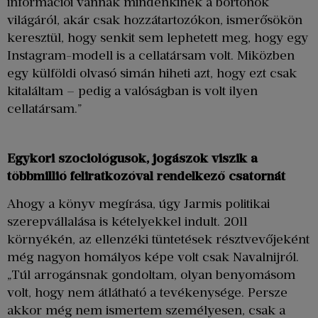
információi vannak mindenkinek a börtönök
világáról, akár csak hozzátartozókon, ismerősökön
keresztül, hogy senkit sem lephetett meg, hogy egy
Instagram-modell is a cellatársam volt. Miközben
egy külföldi olvasó simán hiheti azt, hogy ezt csak
kitaláltam – pedig a valóságban is volt ilyen
cellatársam.”
Egykori szociológusok, jogászok viszik a
többmillió feliratkozóval rendelkező csatornát
Ahogy a könyv megírása, úgy Jarmis politikai
szerepvállalása is kételyekkel indult. 2011
környékén, az ellenzéki tüntetések résztvevőjeként
még nagyon homályos képe volt csak Navalnijról.
„Túl arrogánsnak gondoltam, olyan benyomásom
volt, hogy nem átlátható a tevékenysége. Persze
akkor még nem ismertem személyesen, csak a