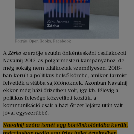
Forrás: Open Books, Facebook
A
szerzője ezután önkéntesként csatlakozott
Zárka
Navalnij 2013-as polgármesteri kampányához, de
még sokáig nem találkoztak személyesen. 2018-
ban került a politikus belső körébe, amikor Jarmist
felvették a stábba sajtófőnöknek. Azonban Navalnij
ekkor még házi őrizetben volt, így kb. félévig a
politikus felesége közvetített köztük, a
kommunikáció csak a házi őrizet lejárta után vált
jóval egyszerűbbé.
Navalnij azóta ismét egy börtönkolóniába került,
márciusban pedig egy friss ítélet értelmében