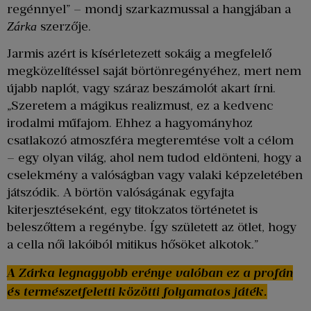
regénnyel” – mondj szarkazmussal a hangjában a
szerzője.
Zárka
Jarmis azért is kísérletezett sokáig a megfelelő
megközelítéssel saját börtönregényéhez, mert nem
újabb naplót, vagy száraz beszámolót akart írni.
„Szeretem a mágikus realizmust, ez a kedvenc
irodalmi műfajom. Ehhez a hagyományhoz
csatlakozó atmoszféra megteremtése volt a célom
– egy olyan világ, ahol nem tudod eldönteni, hogy a
cselekmény a valóságban vagy valaki képzeletében
játszódik. A börtön valóságának egyfajta
kiterjesztéseként, egy titokzatos történetet is
beleszőttem a regénybe. Így született az ötlet, hogy
a cella női lakóiból mitikus hősöket alkotok.”
A Zárka legnagyobb erénye valóban ez a profán
és természetfeletti közötti folyamatos játék.