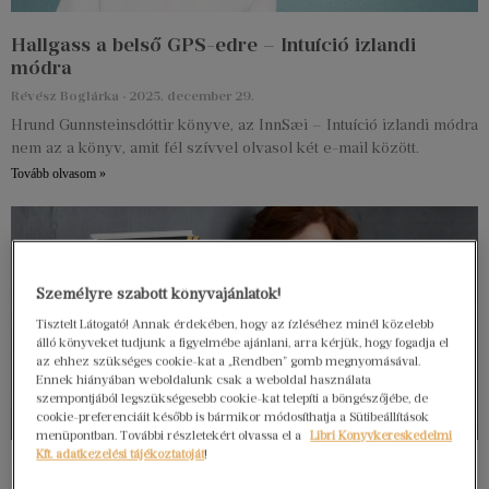
Hallgass a belső GPS-edre – Intuíció izlandi
módra
Révész Boglárka
2025. december 29.
Hrund Gunnsteinsdóttir könyve, az InnSæi – Intuíció izlandi módra
nem az a könyv, amit fél szívvel olvasol két e-mail között.
Tovább olvasom »
Személyre szabott könyvajánlatok!
Tisztelt Látogató! Annak érdekében, hogy az ízléséhez minél közelebb
álló könyveket tudjunk a figyelmébe ajánlani, arra kérjük, hogy fogadja el
az ehhez szükséges cookie-kat a „Rendben” gomb megnyomásával.
Ennek hiányában weboldalunk csak a weboldal használata
szempontjából legszükségesebb cookie-kat telepíti a böngészőjébe, de
cookie-preferenciáit később is bármikor módosíthatja a Sütibeállítások
menüpontban. További részletekért olvassa el a
Libri Könyvkereskedelmi
Kft. adatkezelési tájékoztatóját
!
Hogyan működik a művész mögötti gépezet? –