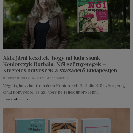
Akik járni kezdtek, hogy mi futhassunk –
Koniorczyk Borbála: Női szörnyetegek –
Kivételes művészek a századelő Budapestjén
Bodnár Judit Lola
2025. december 9.
Végülis, ha valamit tanultam Koniorczyk Borbála Női szörnyeteg
című könyvéből, az az, hogy ne féljek úttörő lenni.
Tovább olvasom »