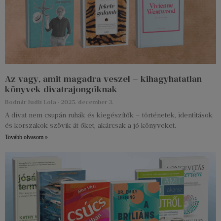
Az vagy, amit magadra veszel – kihagyhatatlan
könyvek divatrajongóknak
Bodnár Judit Lola
2025. december 3.
A divat nem csupán ruhák és kiegészítők – történetek, identitások
és korszakok szövik át őket, akárcsak a jó könyveket.
Tovább olvasom »