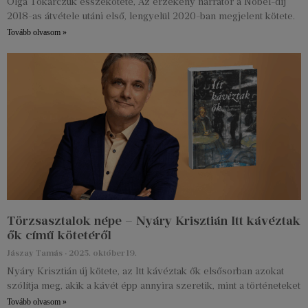
Olga Tokarczuk esszékötete, Az érzékeny narrátor a Nobel-díj
2018-as átvétele utáni első, lengyelül 2020-ban megjelent kötete.
Tovább olvasom »
Törzsasztalok népe – Nyáry Krisztián Itt kávéztak
ők című kötetéről
Jászay Tamás
2025. október 19.
Nyáry Krisztián új kötete, az Itt kávéztak ők elsősorban azokat
szólítja meg, akik a kávét épp annyira szeretik, mint a történeteket
Tovább olvasom »