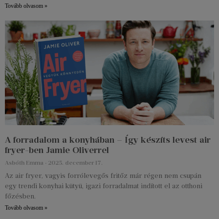
Tovább olvasom »
A forradalom a konyhában – Így készíts levest air
fryer-ben Jamie Oliverrel
Asbóth Emma
2025. december 17.
Az air fryer, vagyis forrólevegős fritőz már régen nem csupán
egy trendi konyhai kütyü, igazi forradalmat indított el az otthoni
főzésben.
Tovább olvasom »