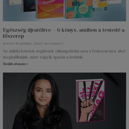
Egészség újratöltve – 6 könyv, amiben a testedé a
főszerep
Révész Boglárka
2025. december 1.
Az alábbi kötetek segítenek ráhangolódni arra a frekvenciára, ahol
meghallhatjuk, mire vágyik igazán a testünk.
Tovább olvasom »