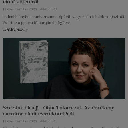
című kötetéről
Jászay Tamás
2025. október 23.
Tolnai hiánytalan univerzumot épített, vagy talán inkább regisztrált
és írt le a palicsi tó partján üldögélve.
Tovább olvasom »
Szezám, tárulj!– Olga Tokarczuk Az érzékeny
narrátor című esszékötetéről
Jászay Tamás
2025. október 21.