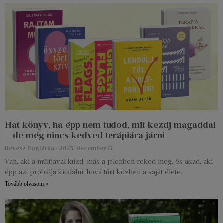
Hat könyv, ha épp nem tudod, mit kezdj magaddal
– de még nincs kedved terápiára járni
Révész Boglárka
2025. december 15.
Van, aki a múltjával küzd, más a jelenben reked meg, és akad, aki
épp azt próbálja kitalálni, hová tűnt közben a saját élete.
Tovább olvasom »