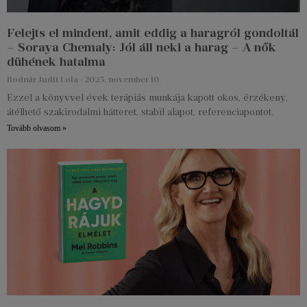
Felejts el mindent, amit eddig a haragról gondoltál
– Soraya Chemaly: Jól áll neki a harag – A nők
dühének hatalma
Bodnár Judit Lola
2025. november 10.
Ezzel a könyvvel évek terápiás munkája kapott okos, érzékeny,
átélhető szakirodalmi hátteret, stabil alapot, referenciapontot.
Tovább olvasom »