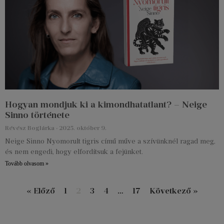
Hogyan mondjuk ki a kimondhatatlant? – Neige
Sinno története
Révész Boglárka
2025. október 9.
Neige Sinno Nyomorult tigris című műve a szívünknél ragad meg,
és nem engedi, hogy elfordítsuk a fejünket.
Tovább olvasom »
« Előző
1
2
3
4
…
17
Következő »