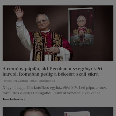
A remény pápája, aki Peruban a szegényekért
harcol, Rómában pedig a békéért száll síkra
Helmeczi Zoltán
2025. október 14.
Négy hónapja áll a katolikus egyház élén XIV. Leó pápa, akinek
fordulatos életútja Chicagóból Perun át vezetett a Vatikánba.
Tovább olvasom »