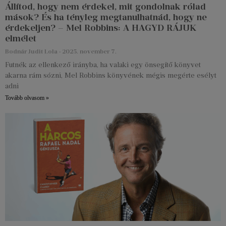
Állítod, hogy nem érdekel, mit gondolnak rólad
mások? És ha tényleg megtanulhatnád, hogy ne
érdekeljen? – Mel Robbins: A HAGYD RÁJUK
elmélet
Bodnár Judit Lola
2025. november 7.
Futnék az ellenkező irányba, ha valaki egy önsegítő könyvet
akarna rám sózni, Mel Robbins könyvének mégis megérte esélyt
adni
Tovább olvasom »