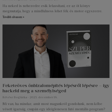
Ha neked is nehezedre esik lelassítani, ez az öt könyv
megmutatja, hogy a mindfulness lehet fék és motor egyszerre.
Tovább olvasom »
Feketeöves önbizalomépítés lépésről lépésre – így
hackeld meg a személyiséged
Révész Boglárka
2025. december 18.
Mi van, ha mindaz, amit most magunkról gondolunk, nem kőbe
vésett igazság, csupán egy ideiglenesen futó mentális program?