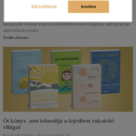
Meczner Vera tanulságai
Süti beállítások
Rendben
Kovács Krisztián
2025. december 27.
Meczner Vera Művészmenedzsment című könyve afféle
hiánypótló térkép a hazai előadóművészeti világban, ami gyakran
alulértékelt terület.
Tovább olvasom »
Öt könyv, ami lelassítja a fejedben zakatoló
világot
Révész Boglárka
2025. december 26.