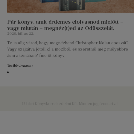
Pár könyv, amit érdemes elolvasnod mielőtt –
vagy miután – megnéz(t)ed az Odüsszeiát.
2026. július 22.
Te is alig várod, hogy megnézhesd Christopher Nolan eposzát?
Vagy szájtátva jöttél ki a moziból, és szeretnél még mélyebbre
ásni a témában? Íme öt könyv,
Tovább olvasom »
© Libri Könyvkereskedelmi Kft. Minden jog fenntartva!