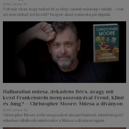
2026. június 17.
Volt már olyan, hogy tudtad: itt az ideje valamit másképp csinálni – csak
azt nem tudtad, hol kezdd? Ha igen, akad számodra pár tippünk.
Halhatatlan múzsa, dekadens Bécs, avagy mit
kezd Frankenstein menyasszonyával Freud, Klimt
és Jung? – Christopher Moore: Múzsa a díványon
2026. június 15.
Christopher Moore a tőle megszokott abszurd humorú, tabudöntögető
stílusban vállalkozik mindezekre a Múzsa a díványon lapjain.