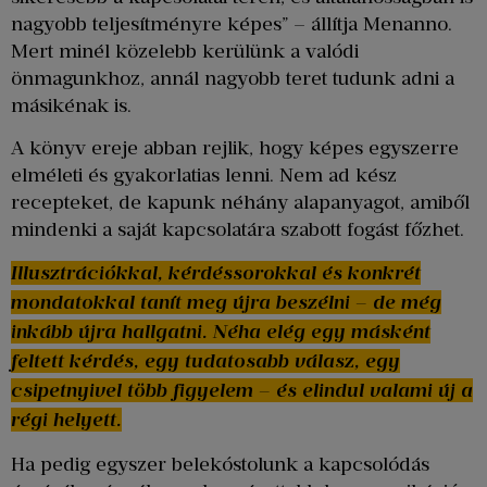
nagyobb teljesítményre képes” – állítja Menanno.
Mert minél közelebb kerülünk a valódi
önmagunkhoz, annál nagyobb teret tudunk adni a
másikénak is.
A könyv ereje abban rejlik, hogy képes egyszerre
elméleti és gyakorlatias lenni. Nem ad kész
recepteket, de kapunk néhány alapanyagot, amiből
mindenki a saját kapcsolatára szabott fogást főzhet.
Illusztrációkkal, kérdéssorokkal és konkrét
mondatokkal tanít meg újra beszélni – de még
inkább újra hallgatni. Néha elég egy másként
feltett kérdés, egy tudatosabb válasz, egy
csipetnyivel több figyelem – és elindul valami új a
régi helyett.
Ha pedig egyszer belekóstolunk a kapcsolódás