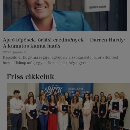
Apró lépések, óriási eredmények – Darren Hardy:
A kamatos kamat hatás
2026. június 10.
Képzeld el, hogy ma reggel egyetlen, a szokásostól eltérő döntést
hozol. Holnap még egyet. Holnapután még egyet.
Friss cikkeink