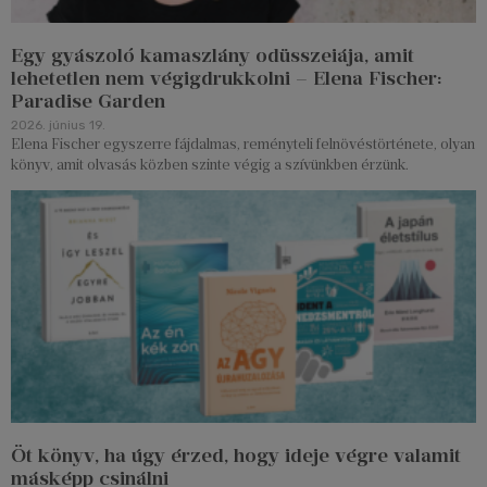
Egy gyászoló kamaszlány odüsszeiája, amit
lehetetlen nem végigdrukkolni – Elena Fischer:
Paradise Garden
2026. június 19.
Elena Fischer egyszerre fájdalmas, reményteli felnövéstörténete, olyan
könyv, amit olvasás közben szinte végig a szívünkben érzünk.
Öt könyv, ha úgy érzed, hogy ideje végre valamit
másképp csinálni