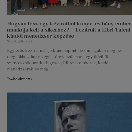
Hogyan lesz egy kéziratból könyv, és hány ember
munkája kell a sikerhez? – Lezárult a Libri Talent
kiadói menedzser képzése
2026. július 27.
Egy erős kézirat már jó kiindulópont, de önmagában még nem
elég. Ahhoz, hogy végül könyv szülessen egy ötletből,
szerkesztők, marketingesek, PR-szakemberek, kiadói
menedzserek és még
Tovább olvasom »