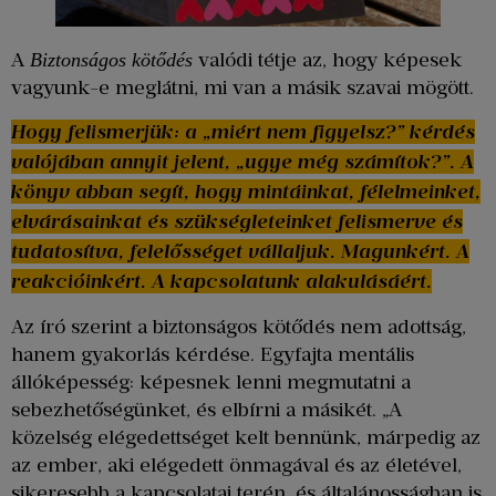
A
valódi tétje az, hogy képesek
Biztonságos kötődés
vagyunk-e meglátni, mi van a másik szavai mögött.
Hogy felismerjük: a „miért nem figyelsz?” kérdés
valójában annyit jelent, „ugye még számítok?”. A
könyv abban segít, hogy mintáinkat, félelmeinket,
elvárásainkat és szükségleteinket felismerve és
tudatosítva, felelősséget vállaljuk. Magunkért. A
reakcióinkért. A kapcsolatunk alakulásáért.
Az író szerint a biztonságos kötődés nem adottság,
hanem gyakorlás kérdése. Egyfajta mentális
állóképesség: képesnek lenni megmutatni a
sebezhetőségünket, és elbírni a másikét. „A
közelség elégedettséget kelt bennünk, márpedig az
az ember, aki elégedett önmagával és az életével,
sikeresebb a kapcsolatai terén, és általánosságban is