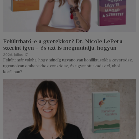
Felülírható-e a gyerekkor? Dr. Nicole LePera
szerint igen – és azt is megmutatja, hogyan
2026. július 17.
Feltűnt már valaha, hogy mindig ugyanolyan konfliktusokba keveredsz,
ugyanolyan emberekhez vonzódsz, és ugyanott akadsz el, ahol
korábban?