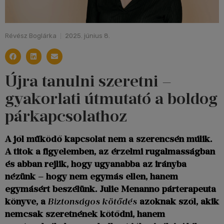
Révész Boglárka
2025. június 8.
Újra tanulni szeretni –
gyakorlati útmutató a boldog
párkapcsolathoz
A jól működő kapcsolat nem a szerencsén múlik.
A titok a figyelemben, az érzelmi rugalmasságban
és abban rejlik, hogy ugyanabba az irányba
nézünk – hogy nem egymás ellen, hanem
egymásért beszélünk. Julie Menanno párterapeuta
könyve, a
Biztonságos kötődés
azoknak szól, akik
nemcsak szeretnének kötődni, hanem