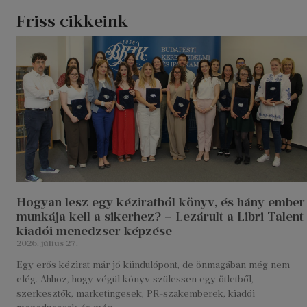
Friss cikkeink
Hogyan lesz egy kéziratból könyv, és hány ember
munkája kell a sikerhez? – Lezárult a Libri Talent
kiadói menedzser képzése
2026. július 27.
Egy erős kézirat már jó kiindulópont, de önmagában még nem
elég. Ahhoz, hogy végül könyv szülessen egy ötletből,
szerkesztők, marketingesek, PR-szakemberek, kiadói