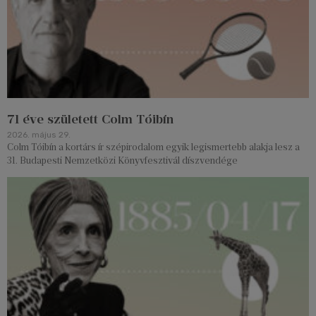
71 éve született Colm Tóibín
2026. május 29.
Colm Tóibín a kortárs ír szépirodalom egyik legismertebb alakja lesz a
31. Budapesti Nemzetközi Könyvfesztivál díszvendége