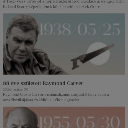
A Tesz-Vesz város jól ismert karakterei Cicó, Bukdács úr és Egon mind
Richard Scarry képzeletének köszönhetően keltek életre.
88 éve született Raymond Carver
2026. május 30.
Raymond Clevie Carver a minimalizmus irányzatát képviselte a
novellisztikájában és költészetében egyaránt.