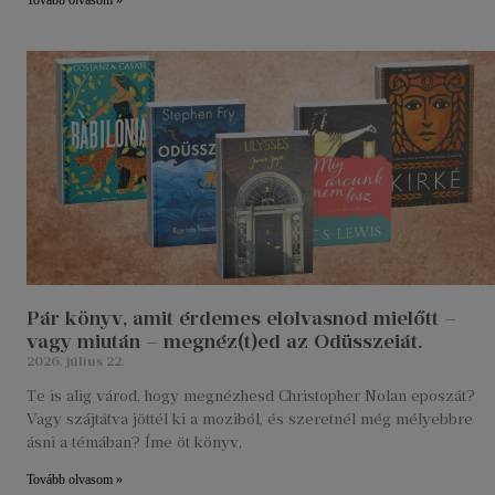
Pár könyv, amit érdemes elolvasnod mielőtt –
vagy miután – megnéz(t)ed az Odüsszeiát.
2026. július 22.
Te is alig várod, hogy megnézhesd Christopher Nolan eposzát?
Vagy szájtátva jöttél ki a moziból, és szeretnél még mélyebbre
ásni a témában? Íme öt könyv,
Tovább olvasom »