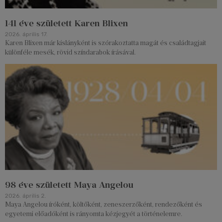
141 éve született Karen Blixen
2026. április 17.
Karen Blixen már kislányként is szórakoztatta magát és családtagjait
különféle mesék, rövid színdarabok írásával.
98 éve született Maya Angelou
2026. április 2.
Maya Angelou íróként, költőként, zeneszerzőként, rendezőként és
egyetemi előadóként is rányomta kézjegyét a történelemre.