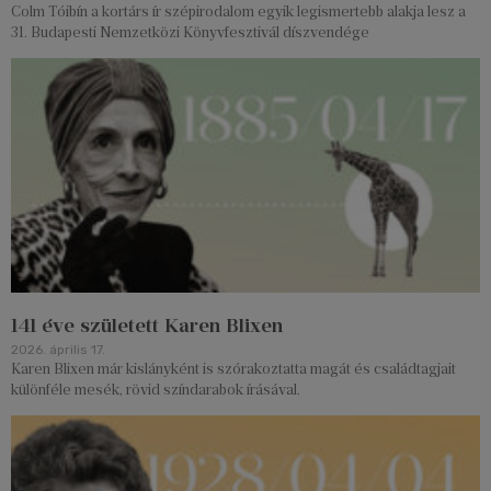
Colm Tóibín a kortárs ír szépirodalom egyik legismertebb alakja lesz a
31. Budapesti Nemzetközi Könyvfesztivál díszvendége
141 éve született Karen Blixen
2026. április 17.
Karen Blixen már kislányként is szórakoztatta magát és családtagjait
különféle mesék, rövid színdarabok írásával.