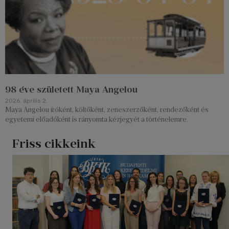
98 éve született Maya Angelou
2026. április 2.
Maya Angelou íróként, költőként, zeneszerzőként, rendezőként és
egyetemi előadóként is rányomta kézjegyét a történelemre.
Friss cikkeink