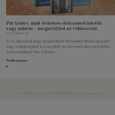
Pár könyv, amit érdemes elolvasnod mielőtt –
vagy miután – megnéz(t)ed az Odüsszeiát.
2026. július 22.
Te is alig várod, hogy megnézhesd Christopher Nolan eposzát?
Vagy szájtátva jöttél ki a moziból, és szeretnél még mélyebbre
ásni a témában? Íme öt könyv,
Tovább olvasom »
© Libri Könyvkereskedelmi Kft. Minden jog fenntartva!