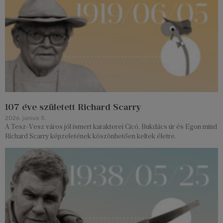
107 éve született Richard Scarry
2026. június 5.
A Tesz-Vesz város jól ismert karakterei Cicó, Bukdács úr és Egon mind
Richard Scarry képzeletének köszönhetően keltek életre.