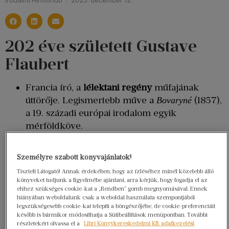
Irodalmi Hírmondó
2023. december 12.
202 éve született Gustave
Flaubert
Francia író, a
lélektani regény
műfajának
úttörője. Legismertebb műve a
(1857),
Bovaryné
a 19. századi európai irodalom egyik
mérföldköve.
A
először egy párizsi lapban jelent
Bovaryné
meg folytatásos formában. A főhős – Emma
Személyre szabott könyvajánlatok!
Bovary – a korban
szokatlan, erkölcstelen
Tisztelt Látogató! Annak érdekében, hogy az ízléséhez minél közelebb álló
viselkedése
miatt Flaubert-t és az újságot is
könyveket tudjunk a figyelmébe ajánlani, arra kérjük, hogy fogadja el az
perbe fogta a francia állam cenzori hivatala, de
ehhez szükséges cookie-kat a „Rendben” gomb megnyomásával. Ennek
hiányában weboldalunk csak a weboldal használata szempontjából
a vádat mindössze egyetlen meghallgatás után
legszükségesebb cookie-kat telepíti a böngészőjébe, de cookie-preferenciáit
ejtették. Flaubert a regény első önálló
később is bármikor módosíthatja a Sütibeállítások menüpontban. További
részletekért olvassa el a
Libri Könyvkereskedelmi Kft. adatkezelési
kiadásában külön oldalt szentelt egy,