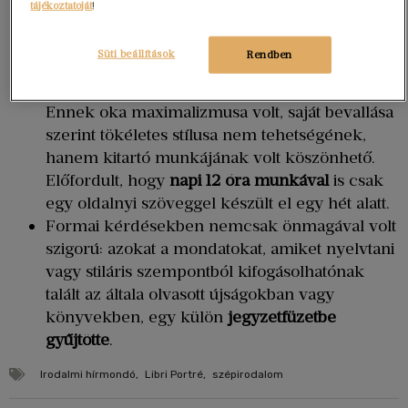
tájékoztatóját
!
az
ügyvédjéhez szóló köszönőlevélnek
.
Rengeteget dolgozott, kortársaihoz – főleg
Süti beállítások
Rendben
Honoré de Balzachoz – képest
mégis
viszonylag kevés könyve jelent meg
.
Ennek oka maximalizmusa volt, saját bevallása
szerint tökéletes stílusa nem tehetségének,
hanem kitartó munkájának volt köszönhető.
Előfordult, hogy
napi 12 óra munkával
is csak
egy oldalnyi szöveggel készült el egy hét alatt.
Formai kérdésekben nemcsak önmagával volt
szigorú: azokat a mondatokat, amiket nyelvtani
vagy stiláris szempontból kifogásolhatónak
talált az általa olvasott újságokban vagy
könyvekben, egy külön
jegyzetfüzetbe
gyűjtötte
.
Irodalmi hírmondó
,
Libri Portré
,
szépirodalom