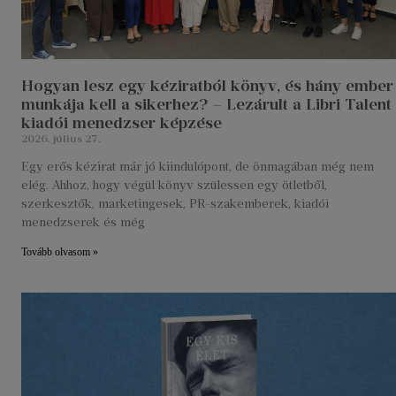
Hogyan lesz egy kéziratból könyv, és hány ember
munkája kell a sikerhez? – Lezárult a Libri Talent
kiadói menedzser képzése
2026. július 27.
Egy erős kézirat már jó kiindulópont, de önmagában még nem
elég. Ahhoz, hogy végül könyv szülessen egy ötletből,
szerkesztők, marketingesek, PR-szakemberek, kiadói
menedzserek és még
Tovább olvasom »