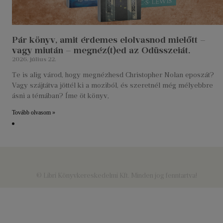
Pár könyv, amit érdemes elolvasnod mielőtt –
vagy miután – megnéz(t)ed az Odüsszeiát.
2026. július 22.
Te is alig várod, hogy megnézhesd Christopher Nolan eposzát?
Vagy szájtátva jöttél ki a moziból, és szeretnél még mélyebbre
ásni a témában? Íme öt könyv,
Tovább olvasom »
© Libri Könyvkereskedelmi Kft. Minden jog fenntartva!