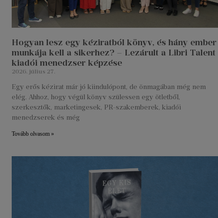
Hogyan lesz egy kéziratból könyv, és hány ember
munkája kell a sikerhez? – Lezárult a Libri Talent
kiadói menedzser képzése
2026. július 27.
Egy erős kézirat már jó kiindulópont, de önmagában még nem
elég. Ahhoz, hogy végül könyv szülessen egy ötletből,
szerkesztők, marketingesek, PR-szakemberek, kiadói
menedzserek és még
Tovább olvasom »