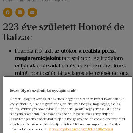
Irodalmi Hírmondó
2022. május 20.
223 éve született Honoré de
Balzac
Francia író, akit az utókor
a realista próza
megteremtőjeként
tart számon. Az irodalom
céljának a társadalom és az emberi érzelmek
minél pontosabb, tárgyilagos elemzését tartotta.
Sikertelen vállalkozásai és alkalmi
kicsapongásai
miatt rengeteg tartozása
Személyre szabott könyvajánlatok!
halmozódott fel
. Hogy ezeket visszafizethesse,
Tisztelt Látogató! Annak érdekében, hogy az ízléséhez minél közelebb álló
napi 16 órát dolgozott, ennek köszönhetően
könyveket tudjunk a figyelmébe ajánlani, arra kérjük, hogy fogadja el az
ehhez szükséges cookie-kat a „Rendben” gomb megnyomásával. Ennek
1829 és 1847 között – 18 év alatt – több mint 80
hiányában weboldalunk csak a weboldal használata szempontjából
regényt és elbeszélést írt.
legszükségesebb cookie-kat telepíti a böngészőjébe, de cookie-preferenciáit
Nem volt vonzó férfi, a nők mégis
rajongtak
később is bármikor módosíthatja a Sütibeállítások menüpontban. További
részletekért olvassa el a
Libri Könyvkereskedelmi Kft. adatkezelési
érte
. Bár ő maga is sejtette, hogy ennek