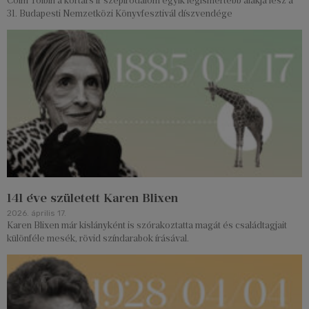
Colm Tóibín a kortárs ír szépirodalom egyik legismertebb alakja lesz a
31. Budapesti Nemzetközi Könyvfesztivál díszvendége
141 éve született Karen Blixen
2026. április 17.
Karen Blixen már kislányként is szórakoztatta magát és családtagjait
különféle mesék, rövid színdarabok írásával.