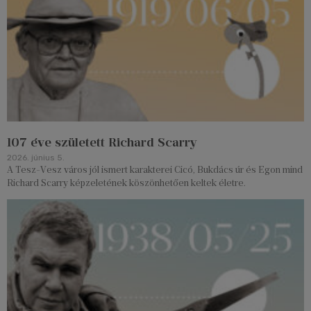
107 éve született Richard Scarry
2026. június 5.
A Tesz-Vesz város jól ismert karakterei Cicó, Bukdács úr és Egon mind
Richard Scarry képzeletének köszönhetően keltek életre.