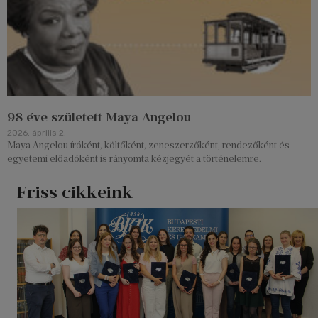
98 éve született Maya Angelou
2026. április 2.
Maya Angelou íróként, költőként, zeneszerzőként, rendezőként és
egyetemi előadóként is rányomta kézjegyét a történelemre.
Friss cikkeink