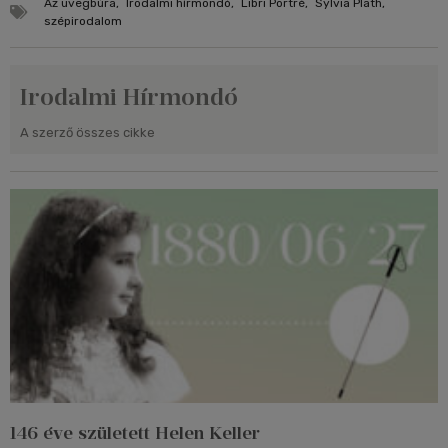
Az üvegbúra
,
Irodalmi hírmondó
,
Libri Portré
,
Sylvia Plath
,
szépirodalom
Irodalmi Hírmondó
A szerző összes cikke
146 éve született Helen Keller