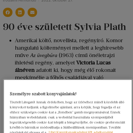
Irodalmi Hírmondó
2022. október 27.
90 éve született Sylvia Plath
Amerikai költő, novellista, regényíró. Komor
hangulatú költeményei mellett a leghíresebb
műve
(1963) című önéletrajzi
Az üvegbúra
ihletésű regény, amelyet
Victoria Lucas
álnéven
adatott ki, hogy még élő rokonait
megkímélje a főhős családjával való
azonosítástól.
Kivételes tehetsége már egészen fiatal korában
Személyre szabott könyvajánlatok!
napvilágra került. Nyolcéves volt, amikor első
Tisztelt Látogató! Annak érdekében, hogy az ízléséhez minél közelebb álló
verse megjelent, egy tizenkét éves korában
könyveket tudjunk a figyelmébe ajánlani, arra kérjük, hogy fogadja el az
ehhez szükséges cookie-kat a „Rendben” gomb megnyomásával. Ennek
elvégzett IQ-teszten pedig 160-as értéket
hiányában weboldalunk csak a weboldal használata szempontjából
mértek nála. Zsenialitása
súlyos depresszióval
legszükségesebb cookie-kat telepíti a böngészőjébe, de cookie-preferenciáit
később is bármikor módosíthatja a Sütibeállítások menüpontban. További
párosult, többször kísérelt meg öngyilkosságot,
részletekért olvassa el a
Libri Könyvkereskedelmi Kft. adatkezelési