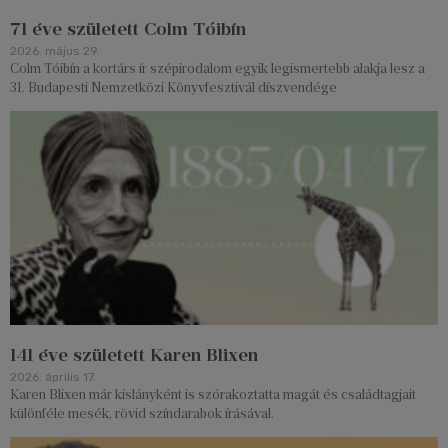
71 éve született Colm Tóibín
2026. május 29.
Colm Tóibín a kortárs ír szépirodalom egyik legismertebb alakja lesz a
31. Budapesti Nemzetközi Könyvfesztivál díszvendége
141 éve született Karen Blixen
2026. április 17.
Karen Blixen már kislányként is szórakoztatta magát és családtagjait
különféle mesék, rövid színdarabok írásával.