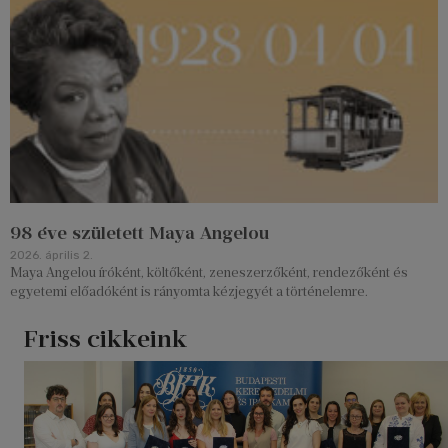
98 éve született Maya Angelou
2026. április 2.
Maya Angelou íróként, költőként, zeneszerzőként, rendezőként és
egyetemi előadóként is rányomta kézjegyét a történelemre.
Friss cikkeink