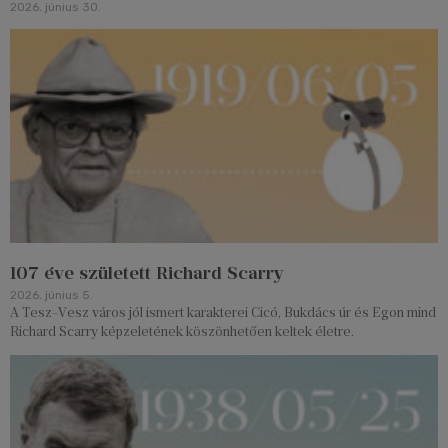
2026. június 30.
107 éve született Richard Scarry
2026. június 5.
A Tesz-Vesz város jól ismert karakterei Cicó, Bukdács úr és Egon mind
Richard Scarry képzeletének köszönhetően keltek életre.