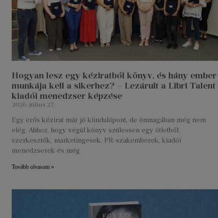
Hogyan lesz egy kéziratból könyv, és hány ember
munkája kell a sikerhez? – Lezárult a Libri Talent
kiadói menedzser képzése
2026. július 27.
Egy erős kézirat már jó kiindulópont, de önmagában még nem
elég. Ahhoz, hogy végül könyv szülessen egy ötletből,
szerkesztők, marketingesek, PR-szakemberek, kiadói
menedzserek és még
Tovább olvasom »