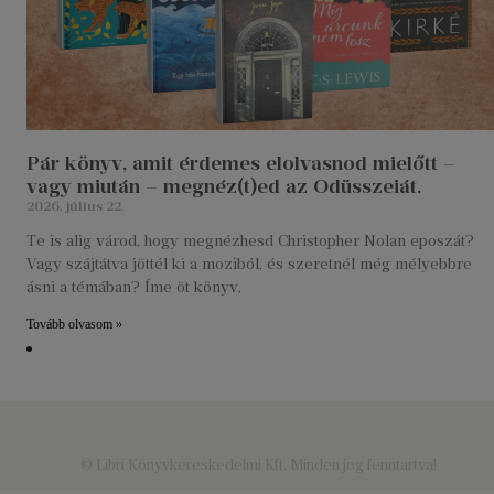
Pár könyv, amit érdemes elolvasnod mielőtt –
vagy miután – megnéz(t)ed az Odüsszeiát.
2026. július 22.
Te is alig várod, hogy megnézhesd Christopher Nolan eposzát?
Vagy szájtátva jöttél ki a moziból, és szeretnél még mélyebbre
ásni a témában? Íme öt könyv,
Tovább olvasom »
© Libri Könyvkereskedelmi Kft. Minden jog fenntartva!