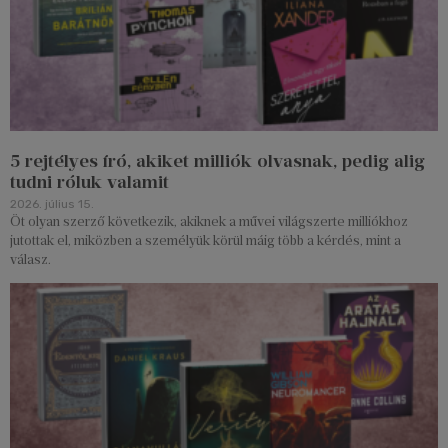
5 rejtélyes író, akiket milliók olvasnak, pedig alig
tudni róluk valamit
2026. július 15.
Öt olyan szerző következik, akiknek a művei világszerte milliókhoz
jutottak el, miközben a személyük körül máig több a kérdés, mint a
válasz.