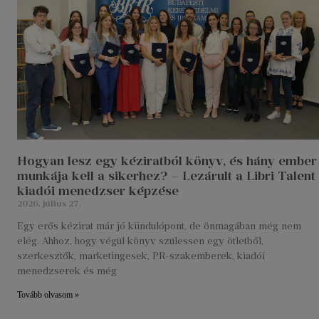
Hogyan lesz egy kéziratból könyv, és hány ember
munkája kell a sikerhez? – Lezárult a Libri Talent
kiadói menedzser képzése
2026. július 27.
Egy erős kézirat már jó kiindulópont, de önmagában még nem
elég. Ahhoz, hogy végül könyv szülessen egy ötletből,
szerkesztők, marketingesek, PR-szakemberek, kiadói
menedzserek és még
Tovább olvasom »