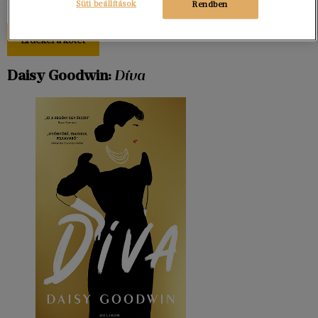
lehet.
Süti beállítások
Rendben
Érdekel a kötet
Daisy Goodwin:
Díva