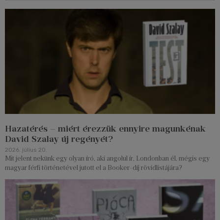
Hazatérés – miért érezzük ennyire magunkénak
David Szalay új regényét?
2026. július 20.
Mit jelent nekünk egy olyan író, aki angolul ír, Londonban él, mégis egy
magyar férfi történetével jutott el a Booker-díj rövidlistájára?