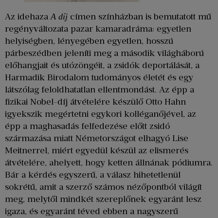
Az idehaza
címen színházban is bemutatott mű
A díj
regényváltozata pazar kamaradráma: egyetlen
helyiségben, lényegében egyetlen, hosszú
párbeszédben jeleníti meg a második világháború
előhangjait és utózöngéit, a zsidók deportálását, a
Harmadik Birodalom tudományos életét és egy
látszólag feloldhatatlan ellentmondást. Az épp a
fizikai Nobel-díj átvételére készülő Otto Hahn
igyekszik megértetni egykori kolléganőjével, az
épp a maghasadás felfedezése előtt zsidó
származása miatt Németországot elhagyó Lise
Meitnerrel, miért egyedül készül az elismerés
átvételére, ahelyett, hogy ketten állnának pódiumra.
Bár a kérdés egyszerű, a válasz hihetetlenül
sokrétű, amit a szerző számos nézőpontból világít
meg, melytől mindkét szereplőnek egyaránt lesz
igaza, és egyaránt téved ebben a nagyszerű