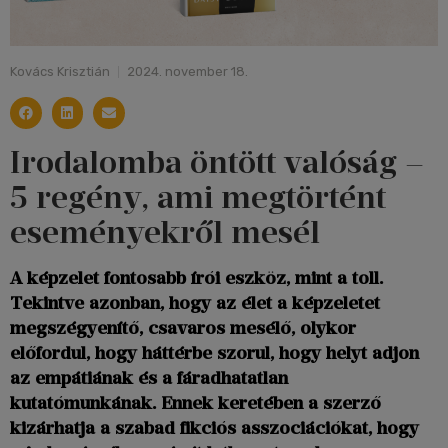
Kovács Krisztián
2024. november 18.
Irodalomba öntött valóság –
5 regény, ami megtörtént
eseményekről mesél
A képzelet fontosabb írói eszköz, mint a toll.
Tekintve azonban, hogy az élet a képzeletet
megszégyenítő, csavaros mesélő, olykor
előfordul, hogy háttérbe szorul, hogy helyt adjon
az empátiának és a fáradhatatlan
kutatómunkának. Ennek keretében a szerző
kizárhatja a szabad fikciós asszociációkat, hogy