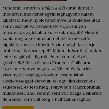
Mindenki ismeri az
című filmet, a
Elfújta a szél
modern filmtörténet egyik legnagyobb hatású
alkotását, mely nyolcvanöt évvel a születése után
sem veszített varázsából. De vajon milyen
folyamatok zajlottak a kulisszák mögött? Miként
kapta meg a köztudottan nehéz természetű,
bipoláris zavarral küzdő Vivien Leigh karrierje
emblematikus szerepét? Miként készült rá, miként
tette magáévá a figurát, és milyen kételyek
gyötörték? Bár a francia Francois-Guillaume
Lorrain regénye nagyrészt Vivien és Scarlett
viszonyát vizsgálja, eközben sosem látott
részletességgel eleveníti fel egy filmklasszikus
születését, és festi meg Hollywood aranykorának
működését, ahol semmi sem volt drága a sikerért,
de a siker sem volt elég a halhatatlansághoz.