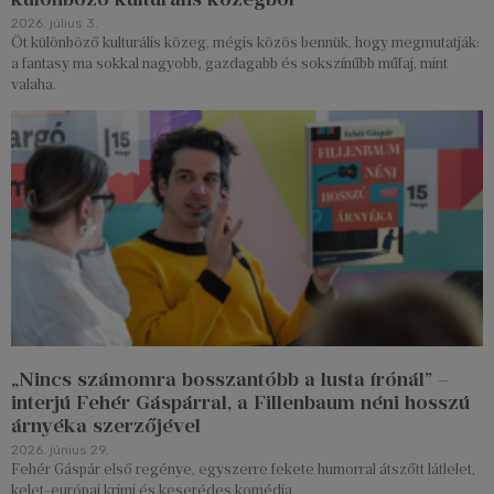
2026. július 3.
Öt különböző kulturális közeg, mégis közös bennük, hogy megmutatják:
a fantasy ma sokkal nagyobb, gazdagabb és sokszínűbb műfaj, mint
valaha.
„Nincs számomra bosszantóbb a lusta írónál” –
interjú Fehér Gáspárral, a Fillenbaum néni hosszú
árnyéka szerzőjével
2026. június 29.
Fehér Gáspár első regénye, egyszerre fekete humorral átszőtt látlelet,
kelet-európai krimi és keserédes komédia.