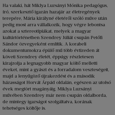
Ha valaki, hát Miklya Luzsányi Mónika pedagógus,
író, szerkesztő igazán hazajár az életregények
terepére, Mária királyné életéről szóló műve után
pedig most arra vállalkozik, hogy végre lebontsa
azokat a sztereotípiákat, melyek a magyar
kultúrtörténetben Szendrey Júliát csupán Petőfi
Sándor özvegyeként említik. A korabeli
dokumentumokra épülő mű több évtizeden át
követi Szendrey életét, éppúgy részletesen
kirajzolja a legnagyobb magyar költő melletti
éveket, mint a gyászt és a forradalom veszteségeit,
majd a lenyűgöző újrakezdést és a második
házasságot Horvát Árpád oldalán, egészen az utolsó
évek megtört magányáig. Miklya Luzsányi
művében Szendrey már nem csupán oldalborda,
de mintegy igazságot szolgáltatva, korának
tehetséges költője is.