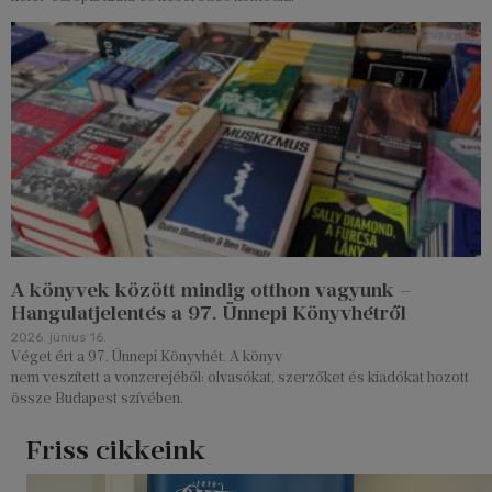
A könyvek között mindig otthon vagyunk –
Hangulatjelentés a 97. Ünnepi Könyvhétről
2026. június 16.
Véget ért a 97. Ünnepi Könyvhét. A könyv
nem veszített a vonzerejéből: olvasókat, szerzőket és kiadókat hozott
össze Budapest szívében.
Friss cikkeink