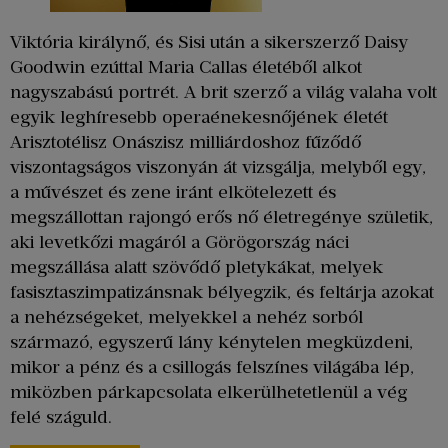
Viktória királynő, és Sisi után a sikerszerző Daisy
Goodwin ezúttal Maria Callas életéből alkot
nagyszabású portrét. A brit szerző a világ valaha volt
egyik leghíresebb operaénekesnőjének életét
Arisztotélisz Onászisz milliárdoshoz fűződő
viszontagságos viszonyán át vizsgálja, melyből egy,
a művészet és zene iránt elkötelezett és
megszállottan rajongó erős nő életregénye születik,
aki levetkőzi magáról a Görögország náci
megszállása alatt szövődő pletykákat, melyek
fasisztaszimpatizánsnak bélyegzik, és feltárja azokat
a nehézségeket, melyekkel a nehéz sorból
származó, egyszerű lány kénytelen megküzdeni,
mikor a pénz és a csillogás felszínes világába lép,
miközben párkapcsolata elkerülhetetlenül a vég
felé száguld.