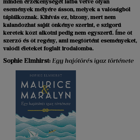
minden érzékenységét latba vetve olyan
események mélyére ásson, melyek a valóságból
táplálkoznak. Kihívás ez, bizony, mert nem
kalandozhat saját önkénye szerint, e szigorú
keretek közt alkotni pedig nem egyszerű. Íme öt
szerző és öt regény, ami megtörtént eseményeket,
valódi életeket foglalt irodalomba.
Sophie Elmhirst:
Egy hajótörés igaz története