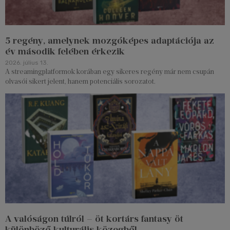
5 regény, amelynek mozgóképes adaptációja az
év második felében érkezik
2026. július 13.
A streamingplatformok korában egy sikeres regény már nem csupán
olvasói sikert jelent, hanem potenciális sorozatot.
A valóságon túlról – öt kortárs fantasy öt
különböző kulturális közegből