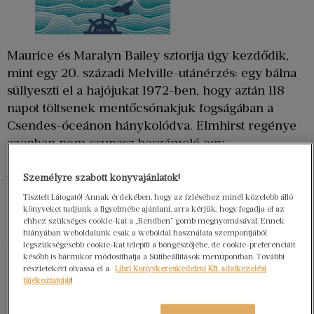
Maurice és Maralyn Bailey sztorija úgy kezdődik,
mint egy 20. századi Melville-utánérzés: egy bálna
süllyeszti el a hajójukat 1972-ben, hogy aztán 118
napot töltsenek mentőcsónakjuk fogságában a
Csendes-óceánon hánykolódva. Elmhirst regénye
azonban nem csupasz beszámoló egy
kalandregénybe illő robinzonádról, sokkal inkább
tűpontos analízise annak, miként teszi próbára két
Személyre szabott könyvajánlatok!
ember szoros kapcsolatát egy ilyen emberpróbáló,
Tisztelt Látogató! Annak érdekében, hogy az ízléséhez minél közelebb álló
könyveket tudjunk a figyelmébe ajánlani, arra kérjük, hogy fogadja el az
szélsőséges szituáció. A regény igazi ereje egyedi
ehhez szükséges cookie-kat a „Rendben” gomb megnyomásával. Ennek
elbeszélői módjában keresendő: Maurice levelei és
hiányában weboldalunk csak a weboldal használata szempontjából
legszükségesebb cookie-kat telepíti a böngészőjébe, de cookie-preferenciáit
Maralyn naplója hiteles betekintést engednek
később is bármikor módosíthatja a Sütibeállítások menüpontban. További
házasságukba, gyermekkorukba, és főleg
részletekért olvassa el a
Libri Könyvkereskedelmi Kft. adatkezelési
egymásról alkotott gondolataikba, melyek
tájékoztatóját
!
rendszerezése adott esetben túlélésük kulcsa is