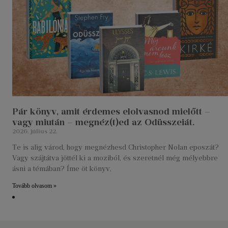
Pár könyv, amit érdemes elolvasnod mielőtt –
vagy miután – megnéz(t)ed az Odüsszeiát.
2026. július 22.
Te is alig várod, hogy megnézhesd Christopher Nolan eposzát?
Vagy szájtátva jöttél ki a moziból, és szeretnél még mélyebbre
ásni a témában? Íme öt könyv,
Tovább olvasom »