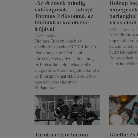
„Az érzések mindig
Holnap lesz
valóságosak” – interjú
lemegyünk
Thomas Eriksonnal, az
barlangba! 
Idiótákkal körülvéve
vírus című
írójával
2023. március 17
A Petőfi-vírus 
2023. május 24.
képzelet elemei
Thomas Erikson coach és
kaland, amely eg
viselkedés-szakértő 2014-ben írt
budai iskolában 
első könyve, az Idiótákkal
Pontosabban: az
körülvéve 55 nyelven jelent meg,
alatta induló ba
és több millió példányban kelt el
világszerte. Most megjelent kötete,
az Energiavámpírokkal körülvéve
kapcsán beszélgettünk
Budapesten.
Tarol a retro: három
Goethe és