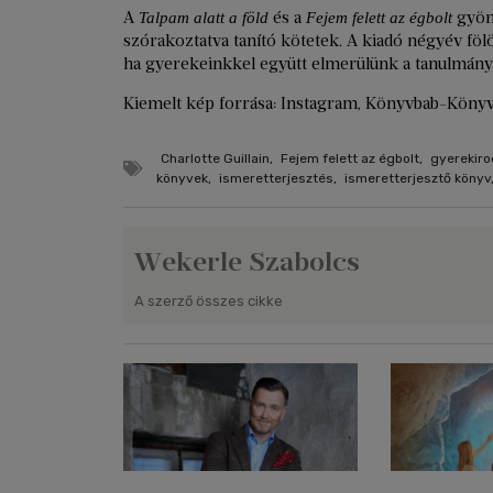
A
és a
gyöny
Talpam alatt a föld
Fejem felett az égbolt
szórakoztatva tanító kötetek. A kiadó négyév föl
ha gyerekeinkkel együtt elmerülünk a tanulmán
Kiemelt kép forrása: Instagram, Könyvbab-Köny
Charlotte Guillain
,
Fejem felett az égbolt
,
gyerekir
könyvek
,
ismeretterjesztés
,
ismeretterjesztő könyv
Wekerle Szabolcs
A szerző összes cikke