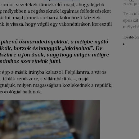
ktromos vezetékek tűnnek elő, majd, ahogy lejjebb
2026. júl
ég mélyebben a régészeknek izgalmas felfedezéseket
Te is a
gút fut, majd jönnek sorban a különböző kőzetek.
eposzát?
nk is vissza, hogy végül egy vakondtúráson keresztül
mélyebb
Tovább ol
 pihenő ősmaradványokkal, a mélybe nyúló
ókák, borzok és hangyák „lakásaival”. De
elszínre a források, vagy hogy milyen mélyre
ánthoz szeretnénk jutni.
 épp a másik irányba kalauzol. Felpillantva, a város
 táblák rendszere, a villámhárítók –, majd
gtudjuk, milyen magasságban közlekednek a repülők,
orológiai ballonok.