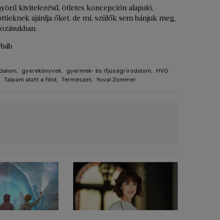
örű kivitelezésű, ötletes koncepción alapuló,
öttieknek ajánlja őket, de mi, szülők sem bánjuk meg,
yozásukban.
vbáb
odalom
,
gyerekönyvek
,
gyermek- és ifjúsági irodalom
,
HVG
,
Talpam alatt a föld
,
Természet
,
Yuval Zommer