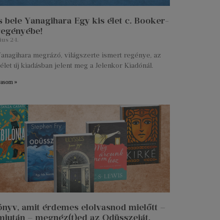
 bele Yanagihara Egy kis élet c. Booker-
 regényébe!
ius 24.
anagihara megrázó, világszerte ismert regénye, az
élet új kiadásban jelent meg a Jelenkor Kiadónál.
vasom »
önyv, amit érdemes elolvasnod mielőtt –
miután – megnéz(t)ed az Odüsszeiát.