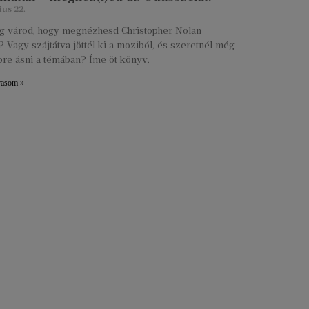
ius 22.
lig várod, hogy megnézhesd Christopher Nolan
 Vagy szájtátva jöttél ki a moziból, és szeretnél még
re ásni a témában? Íme öt könyv,
vasom »