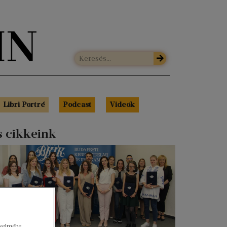
Libri Portré
Podcast
Videók
s cikkeink
gyelmébe