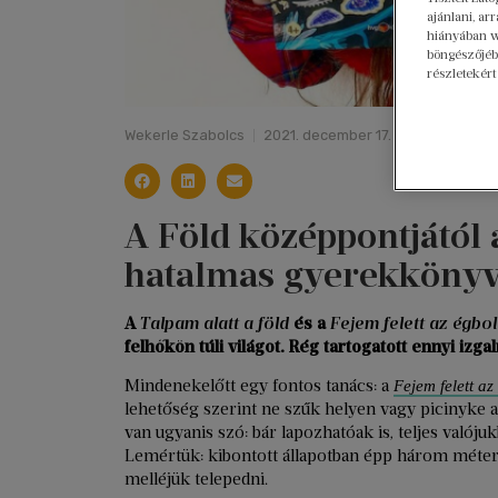
ajánlani, a
hiányában w
böngészőjébe
részletekért
Wekerle Szabolcs
2021. december 17.
A Föld középpontjától a
hatalmas gyerekkönyv
A
Talpam alatt a föld
és a
Fejem felett az égbol
felhőkön túli világot. Rég tartogatott ennyi iz
Mindenekelőtt egy fontos tanács: a
Fejem felett az
lehetőség szerint ne szűk helyen vagy picinyke 
van ugyanis szó: bár lapozhatóak is, teljes valój
Lemértük: kibontott állapotban épp három méter 
melléjük telepedni.