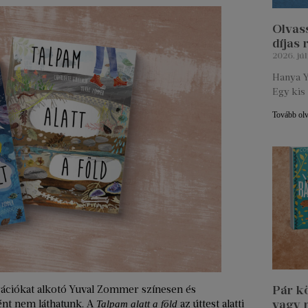
Olvass
díjas
2026. júl
Hanya Y
Egy kis 
Tovább ol
Pár k
ztrációkat alkotó Yuval Zommer színesen és
vagy 
ént nem láthatunk. A
az úttest alatti
Talpam alatt a föld