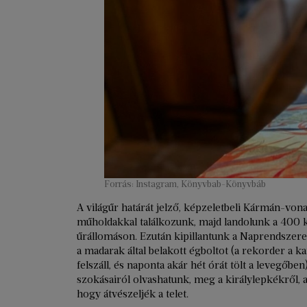
Forrás: Instagram, Könyvbab-Könyvbáb
A világűr határát jelző, képzeletbeli Kármán-von
műholdakkal találkozunk, majd landolunk a 400 k
űrállomáson. Ezután kipillantunk a Naprendszere
a madarak által belakott égboltot (a rekorder a ka
felszáll, és naponta akár hét órát tölt a levegőb
szokásairól olvashatunk, meg a királylepkékről,
hogy átvészeljék a telet.