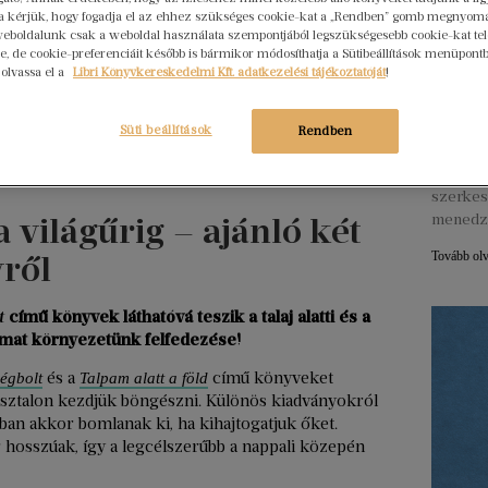
rra kérjük, hogy fogadja el az ehhez szükséges cookie-kat a „Rendben” gomb megnyom
eboldalunk csak a weboldal használata szempontjából legszükségesebb cookie-kat tele
Hogya
, de cookie-preferenciáit később is bármikor módosíthatja a Sütibeállítások menüpont
ember
 olvassa el a
Libri Könyvkereskedelmi Kft. adatkezelési tájékoztatóját
!
Libri
2026. júl
Süti beállítások
Rendben
Egy erő
nem elé
szerkes
 világűrig – ajánló két
menedz
ről
Tovább ol
t
című könyvek láthatóvá teszik a talaj alatti és a
galmat környezetünk felfedezése!
és a
című könyveket
 égbolt
Talpam alatt a föld
asztalon kezdjük böngészni. Különös kiadványokról
ukban akkor bomlanak ki, ha kihajtogatjuk őket.
hosszúak, így a legcélszerűbb a nappali közepén