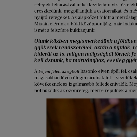
rétegek feltárásával indul: kezdetben víz- és ele
ereszkedünk, megpillantjuk a csatornákat, és m
nyújtó rétegeket. Az alapkőzet fölött a metróala
Miután elérünk a Föld középpontjáig, már indulu
ismét a felszínre bukkanjunk.
Utunk közben megismerkedünk a földben
gyökerek rendszerével, aztán a nyulak, r
kiderül az is, milyen mélységből törnek f
kell ásnunk, ha márványhoz, esetleg gyém
A
hasonló elven épül fel, csak
Fejem felett az égbolt
magasabban lévő rétegei tárulnak fel – vezetékek,
következnek az izgalmasabb felfedeznivalók. Me
hol húzódik az ózonréteg, merre repülnek a mete