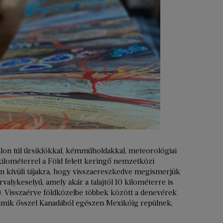
alon túl űrsiklókkal, kémműholdakkal, meteorológiai
ilométerrel a Föld felett keringő nemzetközi
n kívüli tájakra, hogy visszaereszkedve megismerjük
rvalykeselyű, amely akár a talajtól 10 kilométerre is
en). Visszaérve földközelbe többek között a denevérek
 amik ősszel Kanadából egészen Mexikóig repülnek,