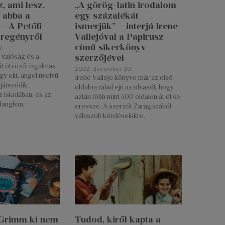
, ami lesz,
„A görög-latin irodalom
 abba a
egy százalékát
– A Petőfi-
ismerjük” – interjú Irene
 regényről
Vallejóval a Papirusz
című sikerkönyv
.
szerzőjével
a valóság és a
t ötvöző, izgalmas
2022. december 20.
y elit, angol nyelvű
Irene Vallejo könyve már az első
játszódik.
oldalon rabul ejti az olvasót, hogy
 iskolában, és az
aztán több mint 500 oldalon át el se
rlangban.
eressze. A szerzőt Zaragozából
válaszolt kérdéseinkre.
 Grimm ki nem
Tudod, kiről kapta a