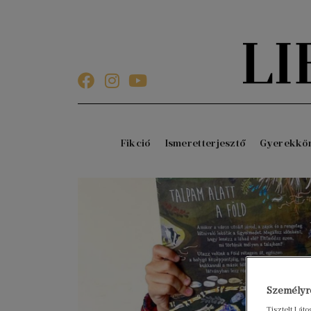
Fikció
Ismeretterjesztő
Gyerekkö
Személyre
Tisztelt Lát