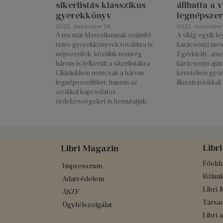
sikerlistás klasszikus
állhatta a 
gyerekkönyv
legnépszer
2022. december 14.
2022. november
A ma már klasszikusnak számító
A világ egyik 
retro gyerekkönyvek továbbra is
karácsonyi mes
népszerűek, közülük nemrég
Egérkirály, ame
három is felkerült a sikerlistákra.
karácsonyi ajá
Cikkünkben nemcsak a három
keretében gyö
legnépszerűbbet, hanem az
illusztrációkkal.
azokkal kapcsolatos
érdekességeket is bemutatjuk.
Libri
Libri Magazin
Főolda
Impresszum
Rólun
Adatvédelem
Libri 
ÁSZF
Társad
Ügyfélszolgálat
Libri 