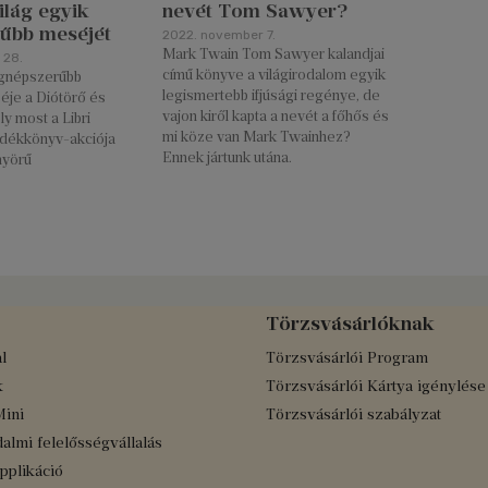
világ egyik
nevét Tom Sawyer?
űbb meséjét
2022. november 7.
Mark Twain Tom Sawyer kalandjai
 28.
című könyve a világirodalom egyik
legnépszerűbb
legismertebb ifjúsági regénye, de
éje a Diótörő és
vajon kiről kapta a nevét a főhős és
ly most a Libri
mi köze van Mark Twainhez?
ndékkönyv-akciója
Ennek jártunk utána.
nyörű
Törzsvásárlóknak
l
Törzsvásárlói Program
k
Törzsvásárlói Kártya igénylése
Mini
Törzsvásárlói szabályzat
almi felelősségvállalás
applikáció