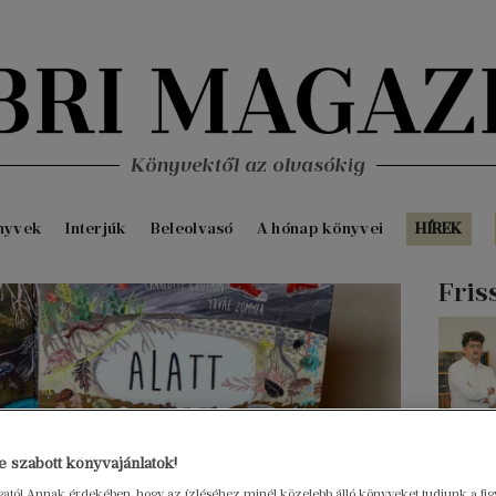
Könyvektől az olvasókig
nyvek
Interjúk
Beleolvasó
A hónap könyvei
HÍREK
Fris
 szabott könyvajánlatok!
ogató! Annak érdekében, hogy az ízléséhez minél közelebb álló könyveket tudjunk a fi