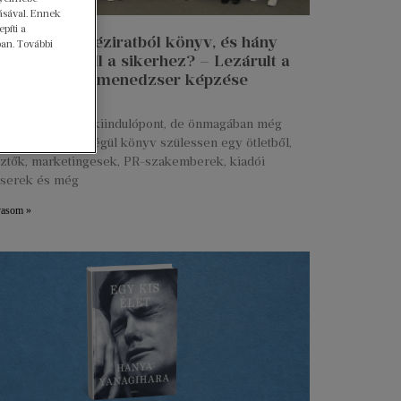
ásával. Ennek
píti a
n lesz egy kéziratból könyv, és hány
ban. További
 munkája kell a sikerhez? – Lezárult a
 Talent kiadói menedzser képzése
ius 27.
s kézirat már jó kiindulópont, de önmagában még
g. Ahhoz, hogy végül könyv szülessen egy ötletből,
ztők, marketingesek, PR-szakemberek, kiadói
serek és még
vasom »