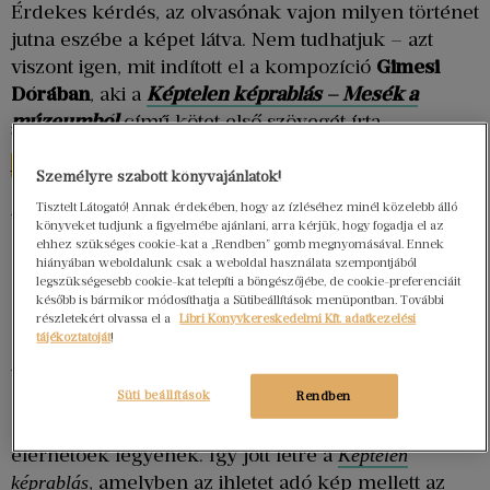
Érdekes kérdés, az olvasónak vajon milyen történet
jutna eszébe a képet látva. Nem tudhatjuk – azt
viszont igen, mit indított el a kompozíció
Gimesi
Dórában
, aki a
Képtelen képrablás – Mesék a
múzeumból
című kötet első szövegét írta.
A Képtelen képrablás izgalmas koncepció.
Személyre szabott könyvajánlatok!
A történet a múzeumban kezdődött, ahol a Mini
Tisztelt Látogató! Annak érdekében, hogy az ízléséhez minél közelebb álló
könyveket tudjunk a figyelmébe ajánlani, arra kérjük, hogy fogadja el az
Textúra címet viselő programsorozatban képekhez
ehhez szükséges cookie-kat a „Rendben” gomb megnyomásával. Ennek
készített bábelőadásokat mutattak be, amelyeket
hiányában weboldalunk csak a weboldal használata szempontjából
legszükségesebb cookie-kat telepíti a böngészőjébe, de cookie-preferenciáit
aztán korlátozott számú előadáson lehetett
később is bármikor módosíthatja a Sütibeállítások menüpontban. További
megtekinteni. A
Pagony Kiadó
aztán úgy gondolta,
részletekért olvassa el a
Libri Könyvkereskedelmi Kft. adatkezelési
tájékoztatóját
!
ez olyan jó alapötlet, hogy muszáj
továbbfejleszteniük. Ezért felkérték a bábokra írt
Süti beállítások
Rendben
minidrámák szerzőit, írjanak meséket, hogy azok
önálló szövegként, előadás nélkül, könyvben is
elérhetőek legyenek. Így jött létre a
Képtelen
, amelyben az ihletet adó kép mellett az
képrablás