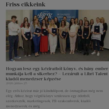
Friss cikkeink
Hogyan lesz egy kéziratból könyv, és hány ember
munkája kell a sikerhez? – Lezárult a Libri Talent
kiadói menedzser képzése
2026. július 27.
Egy erős kézirat már jó kiindulópont, de önmagában még nem
elég. Ahhoz, hogy végül könyv szülessen egy ötletből,
szerkesztők, marketingesek, PR-szakemberek, kiadói
menedzserek és még