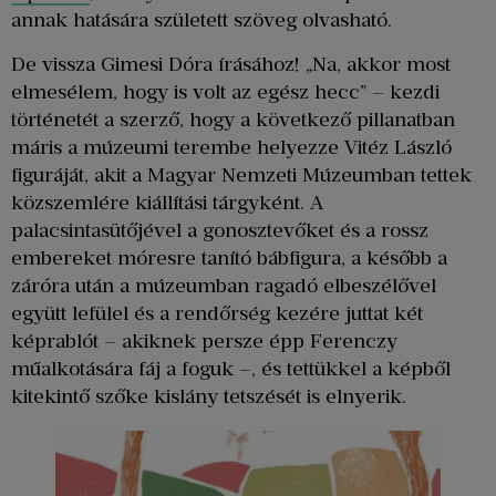
annak hatására született szöveg olvasható.
De vissza Gimesi Dóra írásához! „Na, akkor most
elmesélem, hogy is volt az egész hecc” – kezdi
történetét a szerző, hogy a következő pillanatban
máris a múzeumi terembe helyezze Vitéz László
figuráját, akit a Magyar Nemzeti Múzeumban tettek
közszemlére kiállítási tárgyként. A
palacsintasütőjével a gonosztevőket és a rossz
embereket móresre tanító bábfigura, a később a
záróra után a múzeumban ragadó elbeszélővel
együtt lefülel és a rendőrség kezére juttat két
képrablót – akiknek persze épp Ferenczy
műalkotására fáj a foguk –, és tettükkel a képből
kitekintő szőke kislány tetszését is elnyerik.