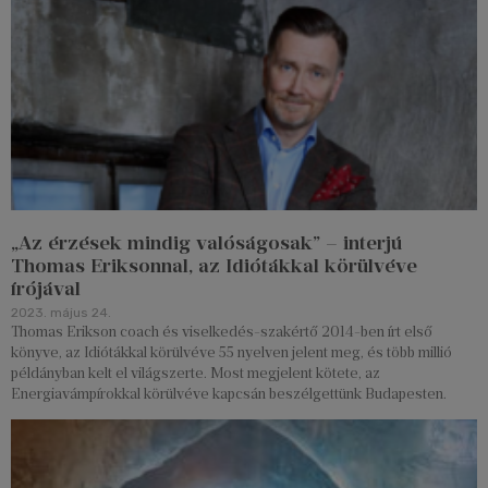
„Az érzések mindig valóságosak” – interjú
Thomas Eriksonnal, az Idiótákkal körülvéve
írójával
2023. május 24.
Thomas Erikson coach és viselkedés-szakértő 2014-ben írt első
könyve, az Idiótákkal körülvéve 55 nyelven jelent meg, és több millió
példányban kelt el világszerte. Most megjelent kötete, az
Energiavámpírokkal körülvéve kapcsán beszélgettünk Budapesten.