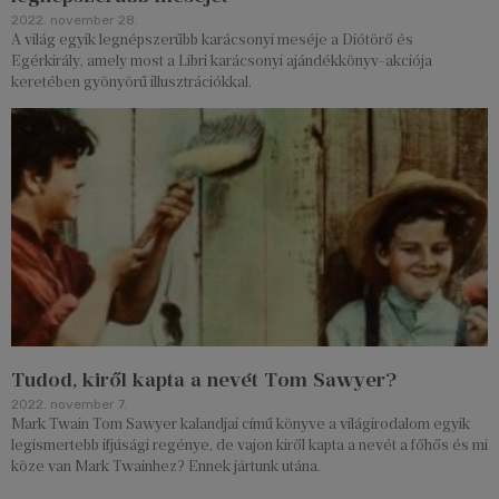
2022. november 28.
A világ egyik legnépszerűbb karácsonyi meséje a Diótörő és
Egérkirály, amely most a Libri karácsonyi ajándékkönyv-akciója
keretében gyönyörű illusztrációkkal.
Tudod, kiről kapta a nevét Tom Sawyer?
2022. november 7.
Mark Twain Tom Sawyer kalandjai című könyve a világirodalom egyik
legismertebb ifjúsági regénye, de vajon kiről kapta a nevét a főhős és mi
köze van Mark Twainhez? Ennek jártunk utána.