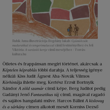
Rubik Anna illusztrációja Bogdány Jakab:
Gyümölcsök
madarakkal és tengerimalaccal
című festményéhez és Jeli
Viktória:
A varázsló kertje
című meséjéhez / Forrás:
kultura.hu
Ötletes és frappánsan megírt történet, akárcsak a
többi darabja. A teljesség igénye
Képtelen képrablás
nélkül: Kiss Judit Ágnest Aba-Novák Vilmos
ja ihlette meg, Kertész Erzsit Bortnyik
Körhintá
Sándor
című képe, Berg Juditot pedig
A zöld szamár
Gadányi Jenő
című, magával ragadó
Fantasztikus táj
és sajátos hangulatú műve. Harcos Bálint
A kislovag
címen alkotott mesét Korniss Dezső
és a sárkány