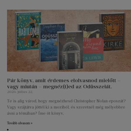
Pár könyv, amit érdemes elolvasnod mielőtt –
vagy miután – megnéz(t)ed az Odüsszeiát.
2026. július 22.
Te is alig várod, hogy megnézhesd Christopher Nolan eposzát?
Vagy szájtátva jöttél ki a moziból, és szeretnél még mélyebbre
ásni a témában? Íme öt könyv,
Tovább olvasom »