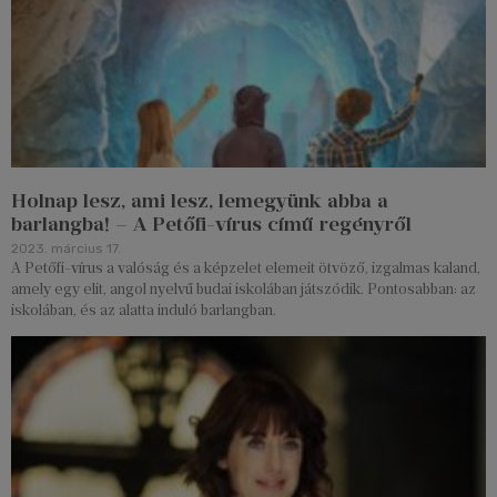
Holnap lesz, ami lesz, lemegyünk abba a
barlangba! – A Petőfi-vírus című regényről
2023. március 17.
A Petőfi-vírus a valóság és a képzelet elemeit ötvöző, izgalmas kaland,
amely egy elit, angol nyelvű budai iskolában játszódik. Pontosabban: az
iskolában, és az alatta induló barlangban.