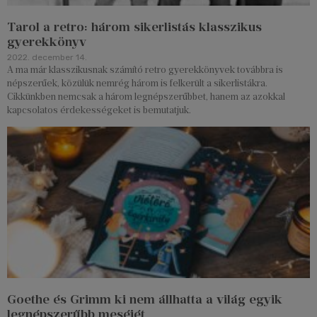
Tarol a retro: három sikerlistás klasszikus
gyerekkönyv
2022. december 14.
A ma már klasszikusnak számító retro gyerekkönyvek továbbra is
népszerűek, közülük nemrég három is felkerült a sikerlistákra.
Cikkünkben nemcsak a három legnépszerűbbet, hanem az azokkal
kapcsolatos érdekességeket is bemutatjuk.
Goethe és Grimm ki nem állhatta a világ egyik
legnépszerűbb meséjét