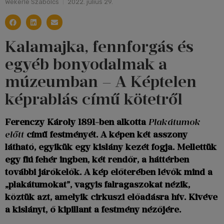
Wekerle Szabolcs
2022. július 29.
Kalamajka, fennforgás és
egyéb bonyodalmak a
múzeumban – A Képtelen
képrablás című kötetről
Ferenczy Károly 1891-ben alkotta
Plakátumok
előtt
című festményét. A képen két asszony
látható, egyikük egy kislány kezét fogja. Mellettük
egy fiú fehér ingben, két rendőr, a háttérben
további járókelők. A kép előterében lévők mind a
„plakátumokat”, vagyis falragaszokat nézik,
köztük azt, amelyik cirkuszi előadásra hív. Kivéve
a kislányt, ő kipillant a festmény nézőjére.