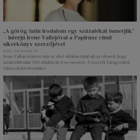
„A görög-latin irodalom egy százalékát ismerjük”
– interjú Irene Vallejóval a Papirusz című
sikerkönyv szerzőjével
2022. december 20.
Irene Vallejo könyve már az első oldalon rabul ejti az olvasót, hogy
aztán több mint 500 oldalon át el se eressze. A szerzőt Zaragozából
válaszolt kérdéseinkre.