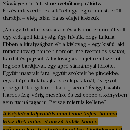
című festményéből inspirálódva.
Sárkányos
Érzésünk szerint ez a kötet egy legjobban sikerült
darabja – elég talán, ha az elejét idézzük:
„A nagy Irbadur-sziklákon és a Kofor-erdőn túl volt
egy eldugott királyság, úgy hívták, hogy Lafulia.
Ebben a királyságban élt a kislovag – egy kisfiú, aki
mindig lovagi páncélt hordott, mellvértet és sisakot,
kardot és pajzsot. A kislovag az idejét rendszerint
legjobb barátjával, egy apró sárkánnyal töltötte.
Együtt másztak fára, együtt szöktek be pincékbe,
együtt építettek tutajt a közeli pataknál, és együtt
ijesztgették a galambokat a piacon.” És így tovább –
Harcos ízig-vérig meseíró, és ezt ebben a könyvben
sem tudná tagadni. Persze miért is kellene?
A Képtelen képrablás nem lenne teljes, ha nem
készültek volna el hozzá Rubik Anna a
szövegekhez és a festményekhez kivételesen jól