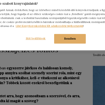
 szabott könyvajánlatok!
ogató! Annak érdekében, hogy az ízléséhez minél közelebb álló könyveket tudjunk a fi
Hogya
rra kérjük, hogy fogadja el az ehhez szükséges cookie-kat a „Rendben” gomb megnyom
ember
eboldalunk csak a weboldal használata szempontjából legszükségesebb cookie-kat tele
Libri
, de cookie-preferenciáit később is bármikor módosíthatja a Sütibeállítások menüpont
2026. júl
 olvassa el a
Libri Könyvkereskedelmi Kft. adatkezelési tájékoztatóját
!
Egy erő
nem elé
Süti beállítások
Rendben
szerkes
szajelzés fontos” –
menedz
Tovább ol
óban
egyszerre játékos és halálosan komoly,
p annyira szólhat személy szerint róla, mint egy
nya a kritikához, kell-e vitatkozni az alkotásról
gán? Többek között ezekről beszélgettünk a
et arra, hogy azonosítsam a szerzővel, és arra,
 adta ki magát a szöveg?