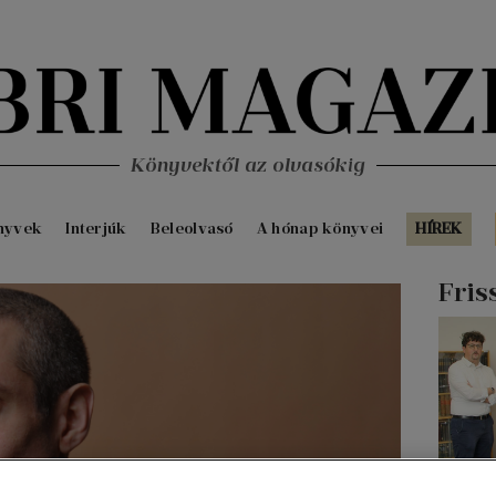
Könyvektől az olvasókig
nyvek
Interjúk
Beleolvasó
A hónap könyvei
HÍREK
Fris