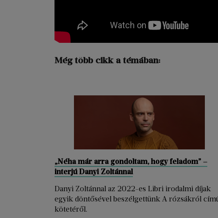
Még több cikk a témában:
„Néha már arra gondoltam, hogy feladom” –
interjú Danyi Zoltánnal
Danyi Zoltánnal az 2022-es Libri irodalmi díjak
egyik döntősével beszélgettünk A rózsákról cím
kötetéről.