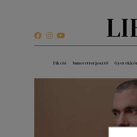
Fikció
Ismeretterjesztő
Gyerekkö