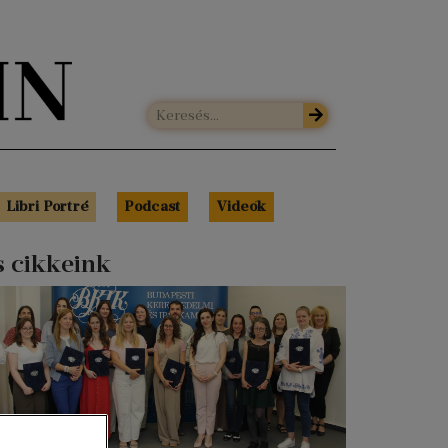
Libri Portré
Podcast
Videók
s cikkeink