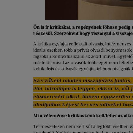
Ön is ír kritikákat, a regényének főhőse pedig
részesül. Szerzőként hogy viszonyul a visszaj
A kritika egyfajta reflektált olvasás, intézmény
ideális esetben több a privát olvasói benyomások
tágabban kontextualizálni az adott művet. Egyfelől
másfelől, mivel az olvasók többségét nem feltétle
kritikaírás és -olvasás egyfajta úri huncutságnak 
Szerzőként minden visszajelzés fontos,
élni, bármilyen is legyen, akkor is, ső
elismerésért alkot, hanem egyszerűen 
ideáljaihoz képest becses műveket hozz
Mi a véleménye kritikusként: kell/lehet az alkot
Természetesen nem kell, sőt a legtöbb esetben e
kerülendő. Szélsőséges helyzetekben azonban (il