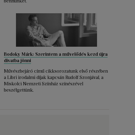
bennünket.
Bodoky Márk: Szerintem a művelődés kezd újra
divatba jönni
Művészbejáró című cikksorozatunk első részében
a Libri irodalmi díjak kapcsán Rudolf Szonjával, a
Miskolci Nemzeti Színház színészével
beszélgettünk.