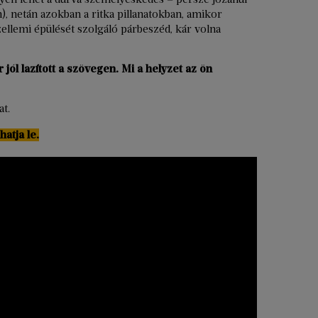
), netán azokban a ritka pillanatokban, amikor
zellemi épülését szolgáló párbeszéd, kár volna
jól lazított a szövegen. Mi a helyzet az ön
t.
atja le.