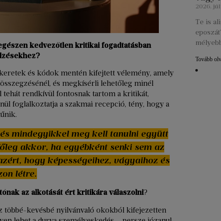
2026. júl
Te is a
eposzát?
mélyebb
 egészen kedvezőtlen kritikai fogadtatásban
elzésekhez?
Tovább ol
es keretek és kódok mentén kifejtett vélemény, amely
 összegzésénél, és megkísérli lehetőleg minél
 tehát rendkívül fontosnak tartom a kritikát,
nül foglalkoztatja a szakmai recepció, tény, hogy a
tűnik.
 és mindegyikkel meg kell tanulni együtt
t főleg akkor, ha egyébként senki sem az
azért, hogy képességeihez, vágyaihoz és
on létre.
ónak az alkotását ért kritikára válaszolni
?
z többé-kevésbé nyilvánvaló okokból kifejezetten
yen lehet a durva személyeskedés – persze józanul