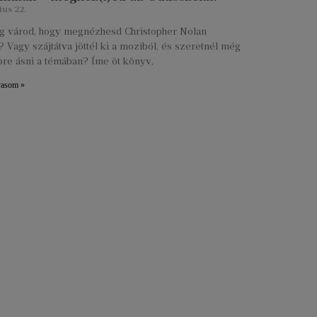
ius 22.
lig várod, hogy megnézhesd Christopher Nolan
 Vagy szájtátva jöttél ki a moziból, és szeretnél még
re ásni a témában? Íme öt könyv,
vasom »