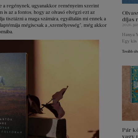
eme a regénynek, ugyanakkor reményeim szerint
is az a fontos, hogy az olvasó elvégzi ezt az
Olvass
a tisztázni a maga számára, egyáltalán mi ennek a
díjas
 alaptémája mégiscsak a „személyesség”, még akkor
2026. júl
omába.
Hanya Y
Egy kis 
Tovább ol
Pár k
vagy 