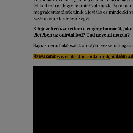
fel kell mérni, hogy mi minősül annak, és mi nem
megvalósíthatónak tűnik a joviális és mindenki s
kizárni ennek a lehetőséget.
Kifejezetten szerettem a regény humorát, jókor 
életében az öniróniával? Tud nevetni magán?
Sajnos nem, halálosan komolyan veszem magama
Szavazatát
www.libri.hu/irodalmi_dij
oldalán adh