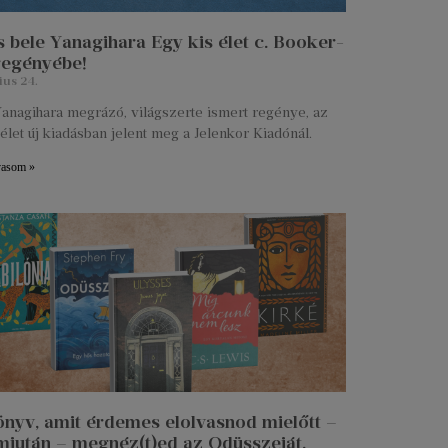
 bele Yanagihara Egy kis élet c. Booker-
 regényébe!
ius 24.
anagihara megrázó, világszerte ismert regénye, az
élet új kiadásban jelent meg a Jelenkor Kiadónál.
vasom »
önyv, amit érdemes elolvasnod mielőtt –
miután – megnéz(t)ed az Odüsszeiát.