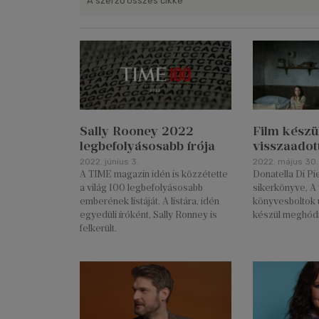
A szerző összes cikke
Sally Rooney 2022
Film készü
legbefolyásosabb írója
visszaadot
2022. június 3.
2022. május 30.
A TIME magazin idén is közzétette
Donatella Di Pi
a világ 100 legbefolyásosabb
sikerkönyve, A 
emberének listáját. A listára, idén
könyvesboltok 
egyedüli íróként, Sally Ronney is
készül meghódí
felkerült.