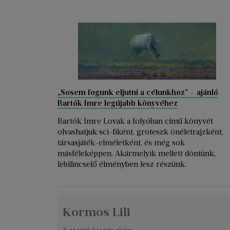
„Sosem fogunk eljutni a célunkhoz” – ajánló
Bartók Imre legújabb könyvéhez
Bartók Imre Lovak a folyóban című könyvét
olvashatjuk sci-fiként, groteszk önéletrajzként,
társasjáték-elméletként, és még sok
másféleképpen. Akármelyik mellett döntünk,
lebilincselő élményben lesz részünk.
Kormos Lili