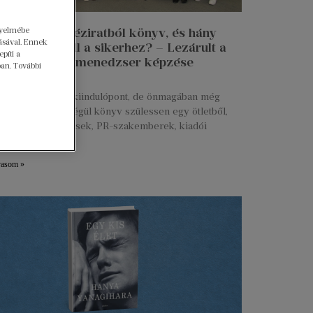
gyelmébe
n lesz egy kéziratból könyv, és hány
ásával. Ennek
 munkája kell a sikerhez? – Lezárult a
píti a
 Talent kiadói menedzser képzése
ban. További
ius 27.
s kézirat már jó kiindulópont, de önmagában még
g. Ahhoz, hogy végül könyv szülessen egy ötletből,
ztők, marketingesek, PR-szakemberek, kiadói
serek és még
vasom »