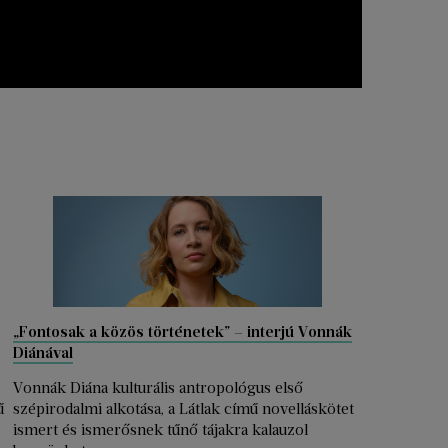
„Fontosak a közös történetek” – interjú Vonnák
Diánával
Vonnák Diána kulturális antropológus első
ű
szépirodalmi alkotása, a Látlak című novelláskötet
ismert és ismerősnek tűnő tájakra kalauzol