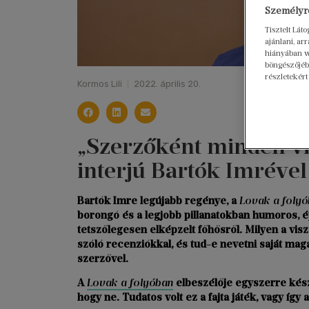
Személyre
Tisztelt Lát
ajánlani, a
hiányában w
böngészőjébe
részletekért
Kormos Lili
2022. április 20.
„Szerzőként minden vis
interjú Bartók Imrével
Bartók Imre legújabb regénye, a
Lovak a foly
borongó és a legjobb pillanatokban humoros, ép
tetszőlegesen elképzelt főhősről. Milyen a viszo
szóló recenziókkal, és tud-e nevetni saját ma
szerzővel.
A
Lovak a folyóban
elbeszélője egyszerre készt
hogy ne. Tudatos volt ez a fajta játék, vagy így