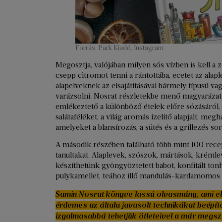
Forrás: Park Kiadó, Instagram
Megosztja, valójában milyen sós vízben is kell a z
csepp citromot tenni a rántottába, ecetet az ala
alapelveknek az elsajátításával bármely típusú va
varázsolni. Nosrat részletekbe menő magyarázatot
emlékeztető a különböző ételek előre sózásáról
salátaféléket, a világ aromás ízelítő alapjait, me
amelyeket a blansírozás, a sütés és a grillezés so
A második részében található több mint 100 recept
tanultakat. Alaplevek, szószok, mártások, krémlev
készíthetünk gyöngyöztetett babot, konfitált tonha
pulykamellet, teához illő mandulás-kardamomos to
Samin Nosrat könyve lassú olvasmány, ami elm
érdemes az általa javasolt technikákat beépíte
izgalmasabbá tehetjük ötleteivel a már megsz