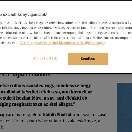
Hogya
 szabott könyvajánlatok!
ember
ogató! Annak érdekében, hogy az ízléséhez minél közelebb álló könyveket tudjunk a fi
Libri
rra kérjük, hogy fogadja el az ehhez szükséges cookie-kat a „Rendben” gomb megnyom
2026. júl
eboldalunk csak a weboldal használata szempontjából legszükségesebb cookie-kat tele
, de cookie-preferenciáit később is bármikor módosíthatja a Sütibeállítások menüpont
Egy erő
 olvassa el a
Libri Könyvkereskedelmi Kft. adatkezelési tájékoztatóját
!
nem elé
szerkes
Süti beállítások
Rendben
zségesen, fenntarthatót?
menedz
et ajánlunk
Tovább ol
lletve rutinos szakács vagy, mindössze négy
 általad készített étel: a só, ami kiemeli az
extúrát hozhat létre, a sav, ami élénkíti és
égleg meghatározza az étel állagát.”
magyarul is megjelent
Samin Nosrat
iráni származású
n sorozat formájában is bemutatott szakácskönyve, a
ik.