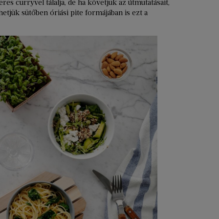
res curryvel tálalja, de ha követjük az útmutatásait,
hetjük sütőben óriási pite formájában is ezt a