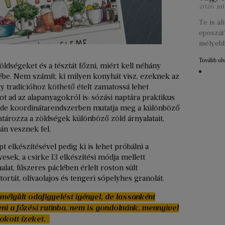
2026. júl
Te is a
eposzát?
mélyebb
Tovább ol
öldségeket és a tésztát főzni, miért kell néhány
plébe. Nem számít, ki milyen konyhát visz, ezeknek az
gy tradícióhoz köthető ételt zamatossá lehet
 ad az alapanyagokról is: sózási naptára praktikus
, de koordinátarendszerben mutatja meg a különböző
ghatározza a zöldségek különböző zöld árnyalatait,
rán vesznek fel.
 elkészítésével pedig ki is lehet próbálni a
esek, a csirke 13 elkészítési módja mellett
lat, fűszeres páclében érlelt roston sült
rtát, olívaolajos és tengeri sópelyhes granolát.
élyült odafigyelést igényel, de lassanként
ni a főzési rutinba, nem is gondolnánk, mennyivel
okott ízeket.