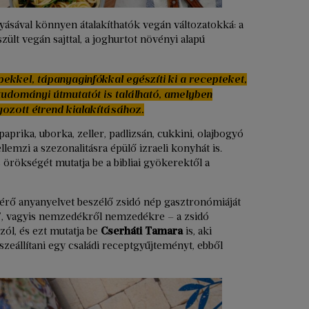
ásával könnyen átalakíthatók vegán változatokká: a
zült vegán sajttal, a joghurtot növényi alapú
pekkel, tápanyaginfókkal egészíti ki a recepteket,
udományi útmutatót is található, amelyben
ozott étrend kialakításához.
paprika, uborka, zeller, padlizsán, cukkini, olajbogyó
emzi a szezonalitásra épülő izraeli konyhát is.
 örökségét mutatja be a bibliai gyökerektől a
érő anyanyelvet beszélő zsidó nép gasztronómiáját
or”, vagyis nemzedékről nemzedékre – a zsidó
ól, és ezt mutatja be
Cserháti Tamara
is, aki
zeállítani egy családi receptgyűjteményt, ebből