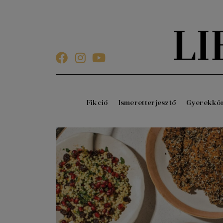
Fikció
Ismeretterjesztő
Gyerekkö