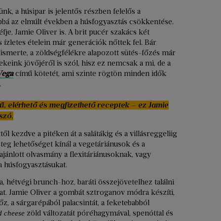
ünk, a húsipar is jelentős részben felelős a
abbá az elmúlt években a húsfogyasztás csökkentése.
fje, Jamie Oliver is. A brit pucér szakács két
 és ízletes ételein már generációk nőttek fel. Bár
lismerte, a zöldségfélékre alapozott sütés-főzés már
keink jövőjéről is szól, hisz ez nemcsak a mi, de a
Vega
című kötetét, ami szinte rögtön minden idők
.
, elérhető és megfizethető receptek – ez Jamie
szó.
ől kezdve a pitéken át a salátákig és a villásreggeliig
eg lehetőséget kínál a vegetáriánusok és a
ánlott olvasmány a flexitáriánusoknak, vagy
 húsfogyasztásukat.
, hétvégi brunch-hoz, baráti összejövetelhez találni
at. Jamie Oliver a gombát sztroganov módra készíti,
, a sárgarépából palacsintát, a feketebabból
zöld változatát póréhagymával, spenóttal és
 cheese