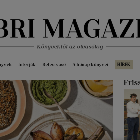
Könyvektől az olvasókig
nyvek
Interjúk
Beleolvasó
A hónap könyvei
HÍREK
Fris