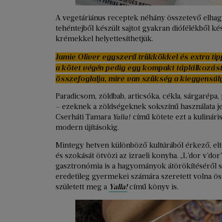
A vegetáriánus receptek néhány összetevő elhagy
tehéntejből készült sajtot gyakran diófélékből kés
krémekkel helyettesíthetjük.
Jamie Oliver egyszerű trükkökkel és extra tip
a kötet végén pedig egy kompakt táplálkozást
összefoglalja, mire van szükség a kiegyensúly
Paradicsom, zöldbab, articsóka, cékla, sárgarépa, 
– ezeknek a zöldségeknek sokszínű használata jell
Cserháti Tamara
című kötete ezt a kulináris
Yalla!
modern újításokig.
Mintegy hetven különböző kultúrából érkező, elt
és szokását ötvözi az izraeli konyha. „L’dor v’d
gasztronómia is a hagyományok átörökítéséről sz
eredetileg gyermekei számára szeretett volna öss
született meg a
Yalla!
című könyv is.