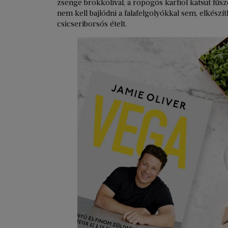
zsenge brokkolival, a ropogós karfiol katsut fűsze
nem kell bajlódni a falafelgolyókkal sem, elkészít
csicseriborsós ételt.