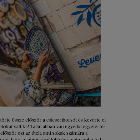
örte össze először a csicseriborsót és keverte el
okat vált ki? Talán abban van egyedül egyetértés,
először ezt az ételt, ami sokak számára a
derül, hogy a tahini jóval több és izgalmasabb tud