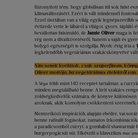
Bizonyított tény, hogy globálisan túl sok húst esz
klímaváltozásért. Ezért is vált mindennél fontos
Ezzel tisztában van a világ egyik legnépszerűbb sé
évtizede vette le lábáról a világot, gyors, tápláló
bevallottan húsimádó, de
Jamie Oliver
maga is fe
rég nem a divatkövetésről, hanem a saját és gyere
bolygó egészségét is szolgálja. Nyolc évig írta a
legkelendőbb vegetáriánus szakácskönyvévé vált
Nincsenek korlátok, csak szuperfinom, könnyű
Oliver mottója, ha vegetáriánus ételekről van 
A
több mint 140 receptet tartalmaz: a currykt
Vega
minden megtalálható benne. A brit szakács renget
zöldségkedvelők számára, de könyve különösen aj
azoknak, akik komolyan csökkenteni szeretnék a
Nemzetközi inspirációk alapján ebédre, vacsorára
benne rafinált fogásokat, zamatos ízkombinációk
a paradicsomból curryt, a gombából shawarmát főz
burgerpogácsát süt. Elkészíti a klasszikus
mac and