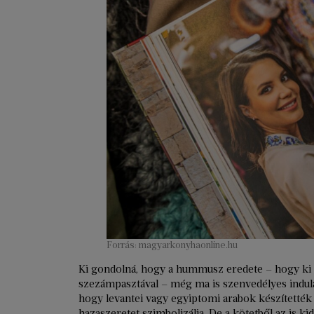
Forrás: magyarkonyhaonline.hu
Ki gondolná, hogy a hummusz eredete – hogy ki t
szezámpasztával – még ma is szenvedélyes indulat
hogy levantei vagy egyiptomi arabok készítették 
hazaszeretet szimbolizálja. De a kötetből az is ki