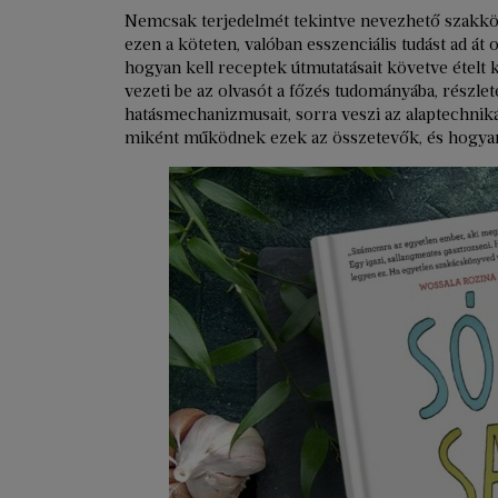
Nemcsak terjedelmét tekintve nevezhető szakkön
ezen a köteten, valóban esszenciális tudást ad át 
hogyan kell receptek útmutatásait követve ételt k
vezeti be az olvasót a főzés tudományába, részletes
hatásmechanizmusait, sorra veszi az alaptechnikák
miként működnek ezek az összetevők, és hogyan l