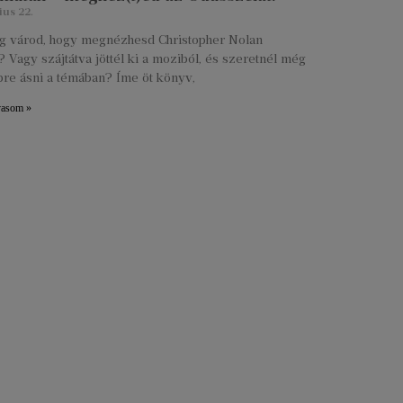
ius 22.
lig várod, hogy megnézhesd Christopher Nolan
 Vagy szájtátva jöttél ki a moziból, és szeretnél még
re ásni a témában? Íme öt könyv,
vasom »