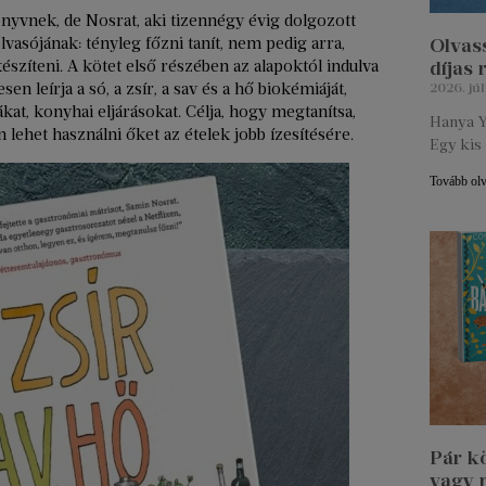
yvnek, de Nosrat, aki tizennégy évig dolgozott
olvasójának: tényleg főzni tanít, nem pedig arra,
Olvass
észíteni. A kötet első részében az alapoktól indulva
díjas
en leírja a só, a zsír, a sav és a hő biokémiáját,
2026. júl
at, konyhai eljárásokat. Célja, hogy megtanítsa,
Hanya Y
ehet használni őket az ételek jobb ízesítésére.
Egy kis 
Tovább ol
Pár k
vagy 