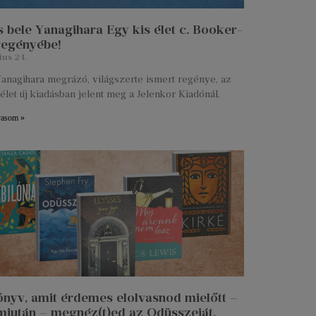
 bele Yanagihara Egy kis élet c. Booker-
 regényébe!
ius 24.
anagihara megrázó, világszerte ismert regénye, az
élet új kiadásban jelent meg a Jelenkor Kiadónál.
vasom »
önyv, amit érdemes elolvasnod mielőtt –
miután – megnéz(t)ed az Odüsszeiát.