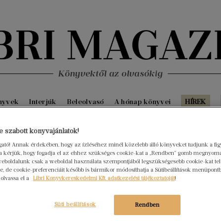
Könyvektől az olvasókig
nyvek
Interjúk
Beleolvasó
A hónap könyvei
HÍREK
 itt Karinthy Frigyes költő!
 szabott könyvajánlatok!
ogató! Annak érdekében, hogy az ízléséhez minél közelebb álló könyveket tudjunk a fi
mber 11.
Nincs hozzászólás
rra kérjük, hogy fogadja el az ehhez szükséges cookie-kat a „Rendben” gomb megnyom
rigyes szaval és dalol, Kosztolányi Dezső kis filmetűdszerű
eboldalunk csak a weboldal használata szempontjából legszükségesebb cookie-kat tele
 próbál dolgozni háza udvarán: milyen és mennyi hang- és
, de cookie-preferenciáit később is bármikor módosíthatja a Sütibeállítások menüpont
aradt fenn a két múlt századi zsenitől-zseniről?
 olvassa el a
Libri Könyvkereskedelmi Kft. adatkezelési tájékoztatóját
!
Süti beállítások
Rendben
seni, nyolc könyv