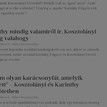
atunk Kosztolányi Dezsőtől? Melyik volt az „igazi” arca? „Csak”
agy át is élte a tébolyt? Tényleg a „marha” Karinthy Frigyes volt
 egyetlen zseni”?
thy mindig valamiről ír, Kosztolányi
g valahogy
mber 9.
Nincs hozzászólás
ezett legendás irodalmi barátságokról van szó, akkor az olvasók
részének szinte azonnal Karinthy Frigyes és Kosztolányi Dezső
jut az eszébe.
am olyan karácsonyfát, amelyik
ett” – Kosztolányi és Karinthy
ötetben
mber 6.
Nincs hozzászólás
dén is készül ajándékkönyvvel azoknak, akik egy bizonyos összeg