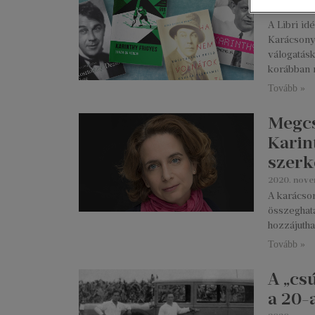
2020. nove
A Libri id
Karácsony
válogatásk
korábban 
Tovább »
Megcs
Karin
szerk
2020. nove
A karácson
összeghatá
hozzájutha
Tovább »
A „cs
a 20-