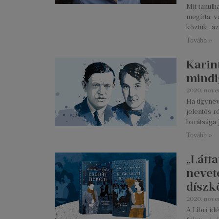
Mit tanulh
megírta, v
köztük „az
Tovább »
Karin
mindi
2020. nove
Ha úgynev
jelentős 
barátsága 
Tovább »
„Látt
nevet
díszk
2020. nove
A Libri i