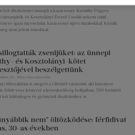
mber 26.
Nincs hozzászólás
én két díszkötettel ünnepli a karácsonyt: Karinthy Frigyes
i társasjáték és Kosztolányi Dezső Csodát nekem című
önyve igazi ínyencfalat, karácsonyi-újévi darabokkal, köztük
meg nem jelent írásokkal.
illogtatták zsenijüket: az ünnepi
thy- és Kosztolányi-kötet
esztőjével beszélgettünk
mber 25.
Nincs hozzászólás
yi időszakban is megéri a Librinél vásárolni: aki bizonyos
r fölött vesz könyvet a kereskedőcég boltjaiban, 599 forintért
t két különleges és gyönyörű díszkötethez is.
únyábbik nem” öltözködése: férfidivat
as, 30-as években