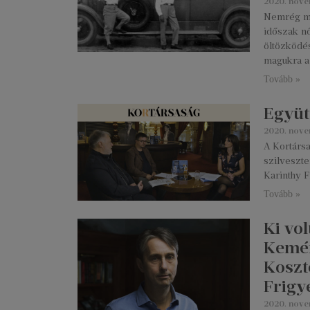
2020. nove
Nemrég mut
időszak nő
öltözködé
magukra a 
Tovább »
Együt
2020. nove
A Kortársa
szilveszte
Karinthy 
Tovább »
Ki vo
Kemén
Koszt
Frigy
2020. nove