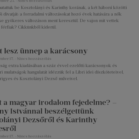
mber 25.
Nincs hozzászólás
attuk be Kosztolányi és Karinthy korának, a két háború közötti
i divatját: a forradalmi változásokat hozó évek hatására a nők
se gyökeres változáson ment keresztül. De vajon mit vettek
férfiak? Cikkünkből kiderül.
t lesz ünnep a karácsony
mber 17.
Nincs hozzászólás
ság extra kiadásában a száz évvel ezelőtti karácsonyok és
ri mulatságok hangulatát idézzük fel a Libri idei díszköteteivel,
Frigyes és Kosztolányi Dezső műveivel.
lt a magyar irodalom fejedelme? –
y Istvánnal beszélgettünk
olányi Dezsőről és Karinthy
esről
mber 17.
Nincs hozzászólás