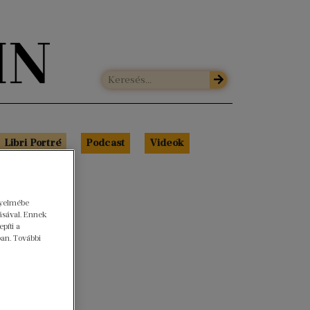
Libri Portré
Podcast
Videók
gyelmébe
ásával. Ennek
píti a
ban. További