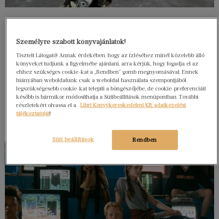
Személyre szabott könyvajánlatok!
Tisztelt Látogató! Annak érdekében, hogy az ízléséhez minél közelebb álló
könyveket tudjunk a figyelmébe ajánlani, arra kérjük, hogy fogadja el az
ehhez szükséges cookie-kat a „Rendben” gomb megnyomásával. Ennek
hiányában weboldalunk csak a weboldal használata szempontjából
legszükségesebb cookie-kat telepíti a böngészőjébe, de cookie-preferenciáit
később is bármikor módosíthatja a Sütibeállítások menüpontban. További
részletekért olvassa el a
Libri Könyvkereskedelmi Kft. adatkezelési
tájékoztatóját
!
Süti beállítások
Rendben