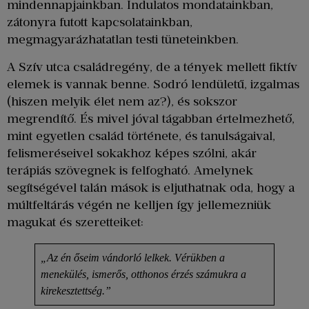
mindennapjainkban. Indulatos mondatainkban,
zátonyra futott kapcsolatainkban,
megmagyarázhatatlan testi tüneteinkben.
A Szív utca családregény, de a tények mellett fiktív
elemek is vannak benne. Sodró lendületű, izgalmas
(hiszen melyik élet nem az?), és sokszor
megrendítő. És mivel jóval tágabban értelmezhető,
mint egyetlen család története, és tanulságaival,
felismeréseivel sokakhoz képes szólni, akár
terápiás szövegnek is felfogható. Amelynek
segítségével talán mások is eljuthatnak oda, hogy a
múltfeltárás végén ne kelljen így jellemezniük
magukat és szeretteiket:
„Az én őseim vándorló lelkek. Vérükben a
menekülés, ismerős, otthonos érzés számukra a
kirekesztettség.”