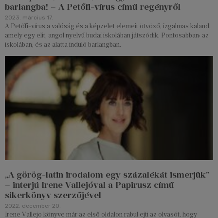
barlangba! – A Petőfi-vírus című regényről
2023. március 17.
A Petőfi-vírus a valóság és a képzelet elemeit ötvöző, izgalmas kaland,
amely egy elit, angol nyelvű budai iskolában játszódik. Pontosabban: az
iskolában, és az alatta induló barlangban.
„A görög-latin irodalom egy százalékát ismerjük”
– interjú Irene Vallejóval a Papirusz című
sikerkönyv szerzőjével
2022. december 20.
Irene Vallejo könyve már az első oldalon rabul ejti az olvasót, hogy