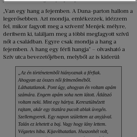
„Van egy hang a fejemben. A Duna-parton hallom a
legerősebben. Azt mondja, emlékezzek, idézzem
fel, mikor fagyott meg a szívem! Menjek mélyre,
derítsem ki, találjam meg a többi megfagyott szívű
nőt a családban. Egyre csak mondja a hang a
fejemben. A hang egy férfi hangja” – olvasható a
Szív utca bevezetőjében, melyből az is kiderül:
„Az én történetemből hiányoznak a férfiak.
Ahogyan az összes női felmenőméből.
Láthatatlanok. Pont úgy, ahogyan én voltam apám
számára. Engem apám soha nem látott. Átlátszó
voltam neki. Mint egy hártya. Keresztülnézett
rajtam, akár egy tisztára pucolt ablak üvegén.
Szellemgyerek. Egy napon születtem az anyjával.
Talán ez lehetett a baj. Vagy hogy lány lettem.
Végzetes hiba. Kijavíthatatlan. Huszonhét volt,