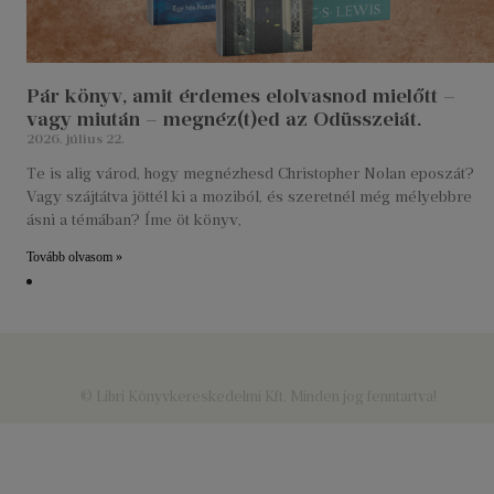
Pár könyv, amit érdemes elolvasnod mielőtt –
vagy miután – megnéz(t)ed az Odüsszeiát.
2026. július 22.
Te is alig várod, hogy megnézhesd Christopher Nolan eposzát?
Vagy szájtátva jöttél ki a moziból, és szeretnél még mélyebbre
ásni a témában? Íme öt könyv,
Tovább olvasom »
© Libri Könyvkereskedelmi Kft. Minden jog fenntartva!