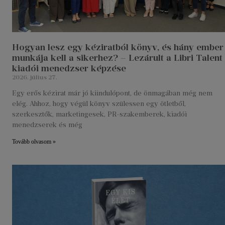
Hogyan lesz egy kéziratból könyv, és hány ember
munkája kell a sikerhez? – Lezárult a Libri Talent
kiadói menedzser képzése
2026. július 27.
Egy erős kézirat már jó kiindulópont, de önmagában még nem
elég. Ahhoz, hogy végül könyv szülessen egy ötletből,
szerkesztők, marketingesek, PR-szakemberek, kiadói
menedzserek és még
Tovább olvasom »