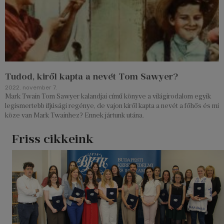
Tudod, kiről kapta a nevét Tom Sawyer?
2022. november 7.
Mark Twain Tom Sawyer kalandjai című könyve a világirodalom egyik
legismertebb ifjúsági regénye, de vajon kiről kapta a nevét a főhős és mi
köze van Mark Twainhez? Ennek jártunk utána.
Friss cikkeink