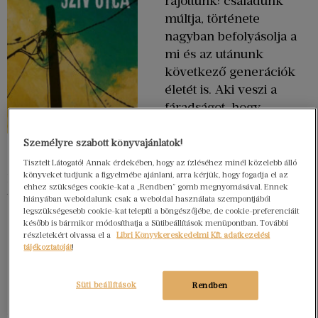
rájöttünk: családunk
múltja, története
nagyban befolyásolja a
mi és az utánunk
következő generációk
életét is. Aki veszi a
fáradságot, hogy
beleássa magát felmenői
sorsának
Személyre szabott könyvajánlatok!
megismerésébe,
Tisztelt Látogató! Annak érdekében, hogy az ízléséhez minél közelebb álló
könyveket tudjunk a figyelmébe ajánlani, arra kérjük, hogy fogadja el az
könnyen gazdagodhat meglepő, az ő életét is érintő
ehhez szükséges cookie-kat a „Rendben” gomb megnyomásával. Ennek
tanulságokkal.
hiányában weboldalunk csak a weboldal használata szempontjából
legszükségesebb cookie-kat telepíti a böngészőjébe, de cookie-preferenciáit
Gurubi Ágnes újságíró ugyancsak
később is bármikor módosíthatja a Sütibeállítások menüpontban. További
részletekért olvassa el a
Libri Könyvkereskedelmi Kft. adatkezelési
tájékoztatóját
!
családja múltját kutatva döbbent rá, az egykori
események és viszonyok milyen mértékben
hatnak döntéseire,
Süti beállítások
Rendben
jelenére, de még lányai jövőjére is.