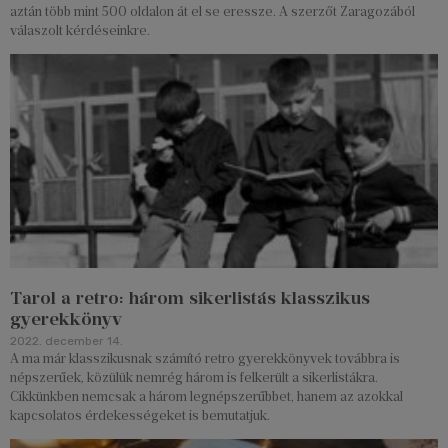
aztán több mint 500 oldalon át el se eressze. A szerzőt Zaragozából
válaszolt kérdéseinkre.
Tarol a retro: három sikerlistás klasszikus
gyerekkönyv
2022. december 14.
A ma már klasszikusnak számító retro gyerekkönyvek továbbra is
népszerűek, közülük nemrég három is felkerült a sikerlistákra.
Cikkünkben nemcsak a három legnépszerűbbet, hanem az azokkal
kapcsolatos érdekességeket is bemutatjuk.