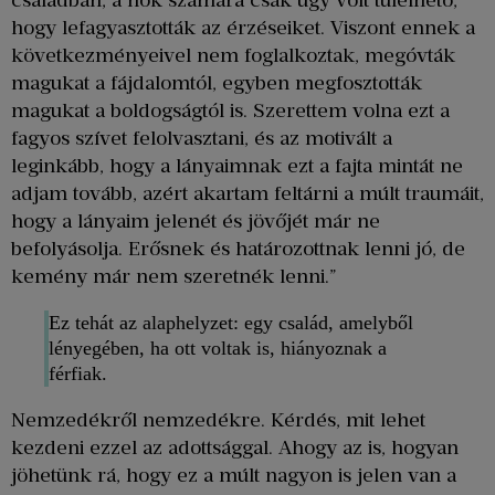
családban, a nők számára csak úgy volt túlélhető,
hogy lefagyasztották az érzéseiket. Viszont ennek a
következményeivel nem foglalkoztak, megóvták
magukat a fájdalomtól, egyben megfosztották
magukat a boldogságtól is. Szerettem volna ezt a
fagyos szívet felolvasztani, és az motivált a
leginkább, hogy a lányaimnak ezt a fajta mintát ne
adjam tovább, azért akartam feltárni a múlt traumáit,
hogy a lányaim jelenét és jövőjét már ne
befolyásolja. Erősnek és határozottnak lenni jó, de
kemény már nem szeretnék lenni.”
Ez tehát az alaphelyzet: egy család, amelyből
lényegében, ha ott voltak is, hiányoznak a
férfiak.
Nemzedékről nemzedékre. Kérdés, mit lehet
kezdeni ezzel az adottsággal. Ahogy az is, hogyan
jöhetünk rá, hogy ez a múlt nagyon is jelen van a