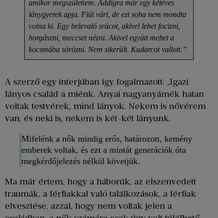
amikor megszülettem. Addigra már egy kétéves
lánygyerek apja. Fiút várt, de ezt soha nem mondta
volna ki. Egy belevaló srácot, akivel lehet focizni,
horgászni, meccset nézni. Akivel együtt mehet a
kocsmába sörözni. Nem sikerült. Kudarcot vallott.”
A szerző egy interjúban így fogalmazott: „Igazi
lányos család a miénk. Anyai nagyanyámék hatan
voltak testvérek, mind lányok. Nekem is nővérem
van, és neki is, nekem is két-két lányunk.
Mifelénk a nők mindig erős, határozott, kemény
emberek voltak, és ezt a mintát generációk óta
megkérdőjelezés nélkül követjük.
Ma már értem, hogy a háborúk, az elszenvedett
traumák, a férfiakkal való találkozások, a férfiak
elvesztése, azzal, hogy nem voltak jelen a