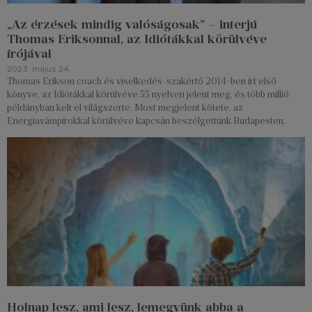
„Az érzések mindig valóságosak” – interjú
Thomas Eriksonnal, az Idiótákkal körülvéve
írójával
2023. május 24.
Thomas Erikson coach és viselkedés-szakértő 2014-ben írt első
könyve, az Idiótákkal körülvéve 55 nyelven jelent meg, és több millió
példányban kelt el világszerte. Most megjelent kötete, az
Energiavámpírokkal körülvéve kapcsán beszélgettünk Budapesten.
Holnap lesz, ami lesz, lemegyünk abba a