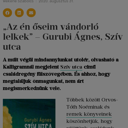
Wekerle Szabolcs
2020. augusztus 31.
„Az én őseim vándorló
lelkek” – Gurubi Ágnes, Szív
utca
A múlt végül mindannyiunkat utolér, olvasható a
Kalligramnál megjelent
Szív utca
című
családregény fülszövegében. És ahhoz, hogy
megtaláljuk önmagunkat, nem árt
megismerkednünk vele.
Többek között Orvos-
Tóth Noéminak és
remek könyveinek
köszönhetjük, hogy