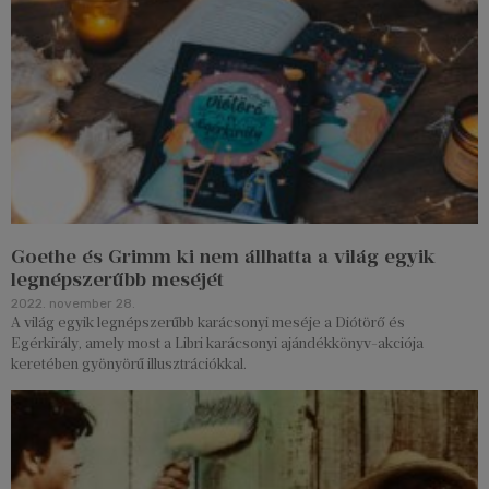
Goethe és Grimm ki nem állhatta a világ egyik
legnépszerűbb meséjét
2022. november 28.
A világ egyik legnépszerűbb karácsonyi meséje a Diótörő és
Egérkirály, amely most a Libri karácsonyi ajándékkönyv-akciója
keretében gyönyörű illusztrációkkal.