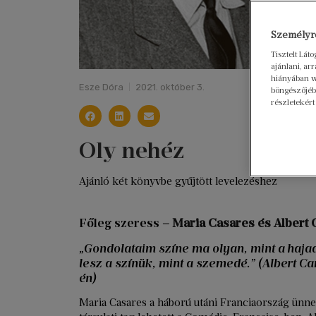
Személyre
Tisztelt Lát
ajánlani, a
hiányában w
Esze Dóra
2021. október 3.
böngészőjébe
részletekért
Oly nehéz
Ajánló két könyvbe gyűjtött levelezéshez
Főleg szeress
– Maria Casares és Albert
„Gondolataim színe ma olyan, mint a haja
lesz a színük, mint a szemedé.” (Albert 
én)
Maria Casares a háború utáni Franciaország ünnepe