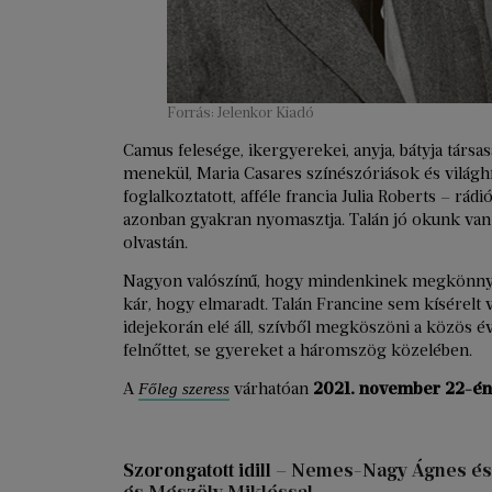
Forrás: Jelenkor Kiadó
Camus felesége, ikergyerekei, anyja, bátyja társa
menekül, Maria Casares színészóriások és világhí
foglalkoztatott, afféle francia Julia Roberts – rádi
azonban gyakran nyomasztja. Talán jó okunk van 
olvastán.
Nagyon valószínű, hogy mindenkinek megkönnyített
kár, hogy elmaradt. Talán Francine sem kísérelt 
idejekorán elé áll, szívből megköszöni a közös é
felnőttet, se gyereket a háromszög közelében.
A
várhatóan
2021. november 22-én
Főleg szeress
Szorongatott idill
– Nemes-Nagy Ágnes és L
és Mészöly Miklóssal