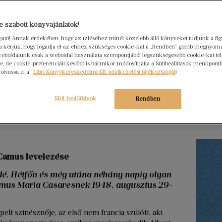
Hogya
 szabott könyvajánlatok!
ember
ogató! Annak érdekében, hogy az ízléséhez minél közelebb álló könyveket tudjunk a fi
Libri
rra kérjük, hogy fogadja el az ehhez szükséges cookie-kat a „Rendben” gomb megnyom
2026. júl
eboldalunk csak a weboldal használata szempontjából legszükségesebb cookie-kat tele
, de cookie-preferenciáit később is bármikor módosíthatja a Sütibeállítások menüpont
Egy erő
 olvassa el a
Libri Könyvkereskedelmi Kft. adatkezelési tájékoztatóját
!
nem elé
szerkes
Süti beállítások
Rendben
menedz
Tovább ol
 Camus levelezése
dé. Hétfőn és még utána néhány napig olyan
Camus Maria Casaresnek 1948. augusztus 29-
lt színésznője, az első nem francia szülött, aki