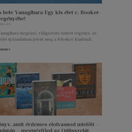
 bele Yanagihara Egy kis élet c. Booker-
 regényébe!
ius 24.
anagihara megrázó, világszerte ismert regénye, az
élet új kiadásban jelent meg a Jelenkor Kiadónál.
vasom »
önyv, amit érdemes elolvasnod mielőtt –
miután – megnéz(t)ed az Odüsszeiát.