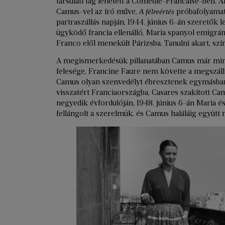
társulati tag lehetett a Comédie-Francaise-ben.
Camus-vel az író műve,
próbafolyamata 
A félreértés
partraszállás napján, 1944. június 6-án szeretők
ügyködő francia ellenálló, Maria spanyol emigráns
Franco elől menekült Párizsba. Tanulni akart, szí
A megismerkedésük pillanatában Camus már minte
felesége, Francine Faure nem követte a megszáll
Camus olyan szenvedélyt ébresztenek egymásban
visszatért Franciaországba, Casares szakított 
negyedik évfordulóján, 1948. június 6-án Maria é
fellángolt a szerelmük, és Camus haláláig együtt 