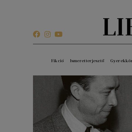
Fikció
Ismeretterjesztő
Gyerekkö