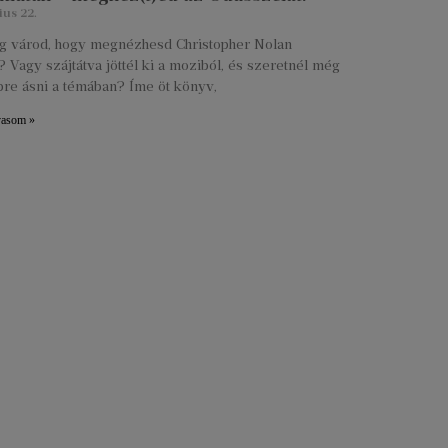
ius 22.
lig várod, hogy megnézhesd Christopher Nolan
 Vagy szájtátva jöttél ki a moziból, és szeretnél még
re ásni a témában? Íme öt könyv,
vasom »