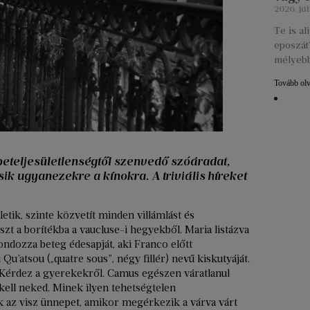
2026. júl
Te is a
eposzát?
mélyebb
Tovább ol
beteljesületlenségtől szenvedő szóáradat,
k ugyanezekre a kínokra. A triviális híreket
tik, szinte közvetít minden villámlást és
zt a borítékba a vaucluse-i hegyekből. Maria listázva
ondozza beteg édesapját, aki Franco előtt
u’atsou („quatre sous”, négy fillér) nevű kiskutyáját.
Kérdez a gyerekekről. Camus egészen váratlanul
ll neked. Minek ilyen tehetségtelen
 az visz ünnepet, amikor megérkezik a várva várt