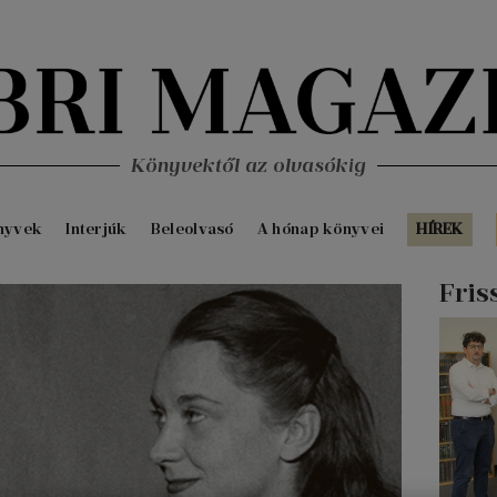
Könyvektől az olvasókig
nyvek
Interjúk
Beleolvasó
A hónap könyvei
HÍREK
Fris