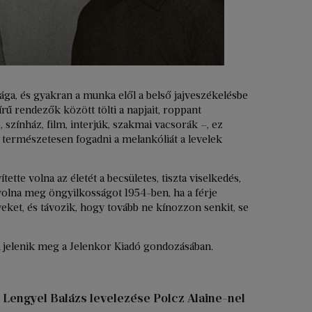
sága, és gyakran a munka elől a belső jajveszékelésbe
rű rendezők között tölti a napjait, roppant
ó, színház, film, interjúk, szakmai vacsorák –, ez
természetesen fogadni a melankóliát a levelek
e volna az életét a becsületes, tiszta viselkedés,
volna meg öngyilkosságot 1954-ben, ha a férje
veket, és távozik, hogy tovább ne kínozzon senkit, se
jelenik meg a Jelenkor Kiadó gondozásában.
engyel Balázs levelezése Polcz Alaine-nel