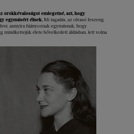
az örökkévalóságot emlegetné, azt, hogy
gy egymásért élnek.
Mi tagadás, az olvasó feszeng
gy fest, annyira hiányoznak egymásnak, hogy
dig mindkettejük élete bővelkedett áldásban, lett volna