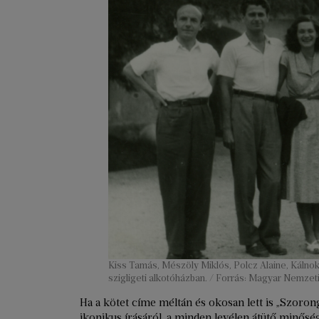
Kiss Tamás, Mészöly Miklós, Polcz Alaine, Káln
szigligeti alkotóházban. / Forrás: Magyar Nemzeti
Ha a kötet címe méltán és okosan lett is „Szoron
ikonikus írásáról, a minden levélen átütő minő