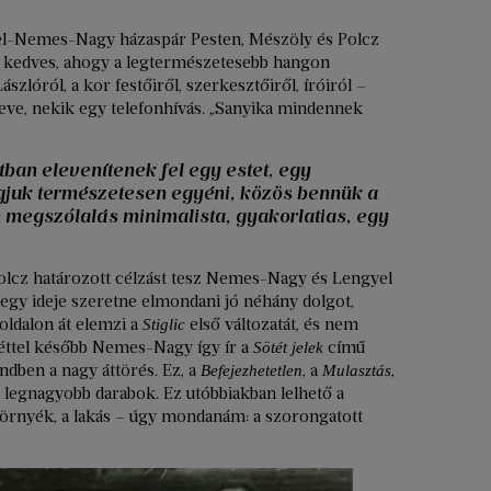
gyel-Nemes-Nagy házaspár Pesten, Mészöly és Polcz
en kedves, ahogy a legtermészetesebb hangon
zlóról, a kor festőiről, szerkesztőiről, íróiról –
 neve, nekik egy telefonhívás. „Sanyika mindennek
tban elevenítenek fel egy estet, egy
ngjuk természetesen egyéni, közös bennük a
 megszólalás minimalista, gyakorlatias, egy
olcz határozott célzást tesz Nemes-Nagy és Lengyel
 egy ideje szeretne elmondani jó néhány dolgot,
oldalon át elemzi a
első változatát, és nem
Stiglic
éttel később Nemes-Nagy így ír a
című
Sötét jelek
ndben a nagy áttörés. Ez, a
, a
,
Befejezhetetlen
Mulasztás
 legnagyobb darabok. Ez utóbbiakban lelhető a
 környék, a lakás – úgy mondanám: a szorongatott