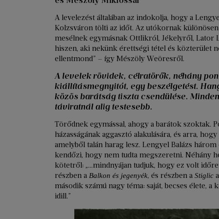
A levelezést általában az indokolja, hogy a Len
Kolzsváron tölti az időt. Az utókornak különös
mesélnek egymásnak Ottlikról, Jékelyről, Lator Lás
hiszen, aki nekünk érettségi tétel és közterület
ellentmond” – így Mészöly Weöresről.
A levelek rövidek, célratörők, néhány pon
kiállításmegnyitót, egy beszélgetést. Ha
közös barátság tiszta csendülése. Minden
táviratnál alig testesebb.
Törődnek egymással, ahogy a barátok szoktak. P
házasságának aggasztó alakulására, és arra, hogy
amelyből talán harag lesz. Lengyel Balázs három 
kendőzi, hogy nem tudta megszeretni. Néhány h
kötetről: „…mindnyájan tudjuk, hogy ez volt időre
részben a
, és részben a
a
Balkon és jegenyék
Stiglic
második számú nagy téma: saját, becses élete, a
idill.”