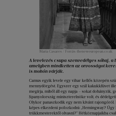
Maria Casares / Forrás: theneweuropean.co.uk
A levelezés csupa szenvedélyes sóhaj, a 
amelyben mindketten az orvosságot keresi
is mohón várják.
Camus egyik levele egy vihar kellős közepén szüle
mennydörgést. Egyszer egy szál kakukkfüvet illes
megírja, miből áll egy napja – sokat dohányzik, g
Spanyolország miniszterelnöke volt, és dédelgeti Q
Olykor panaszkodik egy nem kívánt rajongóról. 
képes elkezdeni pofozkodni: „Hemingway? Úgy ke
trükkmesterektől olvasni?” Hétköznapjaikba csak