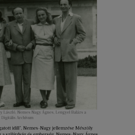
oky László, Nemes Nagy Ágnes, Lengyel Balázs a
 Digitális Archívum
gatott idill”, Nemes-Nagy jellemzése Mészöly
ség a szilárdság és emberség. Nemes-Nagy Ágnes