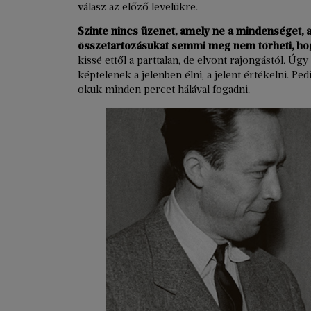
válasz az előző levelükre.
Szinte nincs üzenet, amely ne a mindenséget, 
összetartozásukat semmi meg nem törheti, ho
kissé ettől a parttalan, de elvont rajongástól. Ú
képtelenek a jelenben élni, a jelent értékelni. Pe
okuk minden percet hálával fogadni.