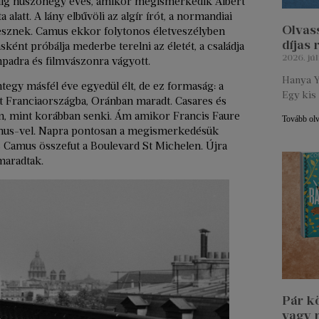
 Alig huszonegy éves, amikor megismerkedik Albert
alatt. A lány elbűvöli az algír írót, a normandiai
Olvass
 lesznek. Camus ekkor folytonos életveszélyben
díjas
ként próbálja mederbe terelni az életét, a családja
2026. júl
npadra és filmvászonra vágyott.
Hanya Y
gy másfél éve egyedül élt, de ez formaság: a
Egy kis 
t Franciaországba, Oránban maradt. Casares és
, mint korábban senki. Ám amikor Francis Faure
Tovább ol
Camus-vel. Napra pontosan a megismerkedésük
s Camus összefut a Boulevard St Michelen. Újra
maradtak.
Pár k
vagy 