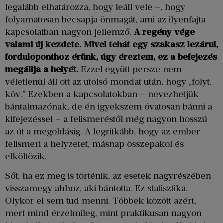
legalább elhatározza, hogy leáll vele –, hogy
folyamatosan becsapja önmagát, ami az ilyenfajta
kapcsolatban nagyon jellemző.
A regény vége
valami új kezdete. Mivel tehát egy szakasz lezárul,
fordulóponthoz érünk, úgy éreztem, ez a befejezés
megállja a helyét.
Ezzel együtt persze nem
véletlenül áll ott az utolsó mondat után, hogy „folyt.
köv.” Ezekben a kapcsolatokban – nevezhetjük
bántalmazónak, de én igyekszem óvatosan bánni a
kifejezéssel – a felismeréstől még nagyon hosszú
az út a megoldásig. A legritkább, hogy az ember
felismeri a helyzetet, másnap összepakol és
elköltözik.
Sőt, ha ez meg is történik, az esetek nagyrészében
visszamegy ahhoz, aki bántotta. Ez statisztika.
Olykor el sem tud menni. Többek között azért,
mert mind érzelmileg, mint praktikusan nagyon