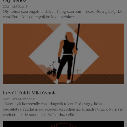
Oly nehéz
2021. október 3.
Oly nehéz szorongatott idillben, főleg szeretni. – Esze Dóra ajánlója két
csodálatos könyvbe gyűjtött levelezéshez.
Levél Toldi Miklósnak
2021. szeptember 17.
„Bármelyik korosztály családtagnak tekint. Erős vagy, hősies,
becsületes, ráadásul érdekesen, egyedien az. Izmaidra Chuck Norris is
csettintene, de sosem büszkélkedsz velük.”