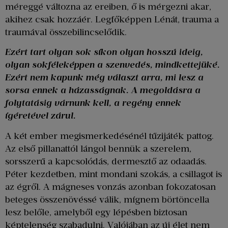
méreggé változna az ereiben, ő is mérgezni akar,
akihez csak hozzáér. Legfőképpen Lénát, trauma a
traumával összebilincselődik.
Ezért tart olyan sok síkon olyan hosszú ideig,
olyan sokféleképpen a szenvedés, mindkettejüké.
Ezért nem kapunk még választ arra, mi lesz a
sorsa ennek a házasságnak. A megoldásra a
folytatásig várnunk kell, a regény ennek
ígéretével zárul.
A két ember megismerkedésénél tűzijáték pattog.
Az első pillanattól lángol bennük a szerelem,
sorsszerű a kapcsolódás, dermesztő az odaadás.
Péter kezdetben, mint mondani szokás, a csillagot is
az égről. A mágneses vonzás azonban fokozatosan
beteges összenövéssé válik, mígnem börtöncella
lesz belőle, amelyből egy lépésben biztosan
képtelenség szabadulni. Valójában az új élet nem