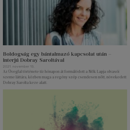
Boldogság egy bántalmazó kapcsolat után –
interjú Dobray Saroltával
2021. november 15.
Az Üvegfal története tíz hónapon át formálódott a Nők Lapja olvasói
szeme láttára, közben maga a regény szép csendesen nőtt, növekedett
Dobray Sarolta keze alatt.