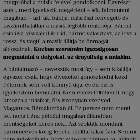
megpróbál a másik fejével gondolkozni. Egyrészt
azért, mert igyekszik megérteni – sőt, felmenteni
magában – azt, aki bántja, másrészt fenyegető és
kiszámíthatatlan a másik legtöbb reakciója. Bármit
csinálsz, visszahullik rád, bármit választasz, az lesz a
rossz, és végül a másik állítja be önmagát
áldozatnak.
Közben szeretném igazságosan
megmutatni a dolgokat, az árnyaltság a mániám.
A bántalmazó – nevezzük most így – sem kitalálja
egyszer csak, hogy élvezettel gonoszkodni kezd.
Péternek sem volt könnyű útja, és én ezt is
igyekeztem bemutatni. Nem élvezi feltétlenül, hogy
kínozza a másikat, ő is iszonyúan szenved.
Magányos. Rémálomban él. Ez persze nem menti
fel, noha Léna például magában állandóan
mentségeket keres neki. Azt szokták mondani,
harmincéves korig lehet a múlttal takarózni. Semmi
nem indokolhatja, hogy másokat bántson az, akinek