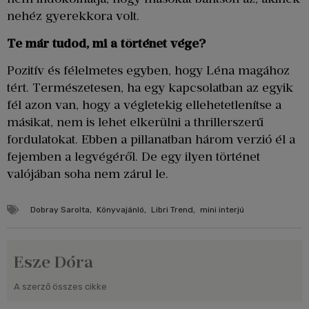
nehéz gyerekkora volt.
Te már tudod, mi a történet vége?
Pozitív és félelmetes egyben, hogy Léna magához
tért. Természetesen, ha egy kapcsolatban az egyik
fél azon van, hogy a végletekig ellehetetlenítse a
másikat, nem is lehet elkerülni a thrillerszerű
fordulatokat. Ebben a pillanatban három verzió él a
fejemben a legvégéről. De egy ilyen történet
valójában soha nem zárul le.
Dobray Sarolta
,
Könyvajánló
,
Libri Trend
,
mini interjú
Esze Dóra
A szerző összes cikke