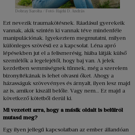
Dobray Sarolta / Fotó: Hajdú D. András
Ezt nevezik traumakötésnek. Ráadásul gyerekeik
vannak, akik szintén ki vannak téve mindenféle
manipulációnak. Igyekeztem megmutatni, milyen
különleges szövésű ez a kapcsolat. Léna apró
lépésekben jut el a felismerésig, hiába látják külső
szemlélők a legelejétől, hogy baj van. A jelek
kezdetben semmiségnek tűnnek, még a szerelem
bizonyítékának is lehet olvasni őket. Ahogy a
házasságuk szövevényes és árnyalt, ilyen lesz majd
az is, amikor kiszáll belőle. Vagy nem… Ez majd a
következő kötetből derül ki.
Mi vezetett arra, hogy a másik oldalt is belülről
mutasd meg?
Egy ilyen jellegű kapcsolatban az ember állandóan