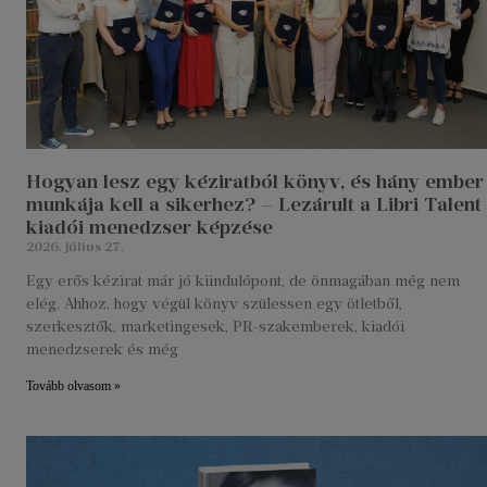
Hogyan lesz egy kéziratból könyv, és hány ember
munkája kell a sikerhez? – Lezárult a Libri Talent
kiadói menedzser képzése
2026. július 27.
Egy erős kézirat már jó kiindulópont, de önmagában még nem
elég. Ahhoz, hogy végül könyv szülessen egy ötletből,
szerkesztők, marketingesek, PR-szakemberek, kiadói
menedzserek és még
Tovább olvasom »