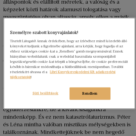
álláspontok és elállított méretek, a valóság és a
képzelet közti határok alamuszi tologatása vagy
megszüntetése olyan aljasság, amely ellen a másik
nincs felvértezve. Agresszor az agresszálttal
szemben mindig jelentős lépéselőnyben van.
Személyre szabott könyvajánlatok!
Tisztelt Látogató! Annak érdekében, hogy az ízléséhez minél közelebb álló
Az Üvegfal érdeme, hogy nem áldozati történetet
könyveket tudjunk a figyelmébe ajánlani, arra kérjük, hogy fogadja el az
tár az olvasó elé. Dobray Sarolta minden
ehhez szükséges cookie-kat a „Rendben” gomb megnyomásával. Ennek
hiányában weboldalunk csak a weboldal használata szempontjából
bizonnyal tisztában van azzal, hogy az egyoldalú
legszükségesebb cookie-kat telepíti a böngészőjébe, de cookie-preferenciáit
szánalomkeltésből, tartalmazzon bármennyi
később is bármikor módosíthatja a Sütibeállítások menüpontban. További
részletekért olvassa el a
Libri Könyvkereskedelmi Kft. adatkezelési
empátiát, nem lehet kispórolni az önsajnálatot.
tájékoztatóját
!
Az pedig nem segítség senkinek. Péter, a
regénybeli férj viselkedése diagnózis nélkül is
Süti beállítások
Rendben
látható mintázatot követ, mégis számot tarthat az
együttérzésünkre, de a kíváncsiságunkra
mindenképp. És ez nem katasztrófaturizmus. Péter
és Léna mintha valóban misztikus mélységekben is
találkoznának. Mindkettejüknek be nem hegedő