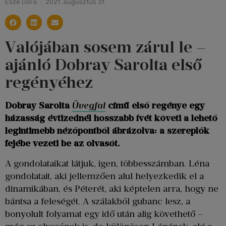
Esze Dóra
2021. augusztus 31.
Valójában sosem zárul le –
ajánló Dobray Sarolta első
regényéhez
Dobray Sarolta
Üvegfal
című első regénye egy
házasság évtizednél hosszabb ívét követi a lehető
legintimebb nézőpontból ábrázolva: a szereplők
fejébe vezeti be az olvasót.
A gondolataikat látjuk, igen, többesszámban. Léna
gondolatait, aki jellemzően alul helyezkedik el a
dinamikában, és Péterét, aki képtelen arra, hogy ne
bántsa a feleségét. A szálakból gubanc lesz, a
bonyolult folyamat egy idő után alig követhető –