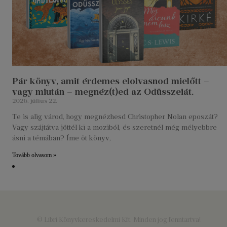
Pár könyv, amit érdemes elolvasnod mielőtt –
vagy miután – megnéz(t)ed az Odüsszeiát.
2026. július 22.
Te is alig várod, hogy megnézhesd Christopher Nolan eposzát?
Vagy szájtátva jöttél ki a moziból, és szeretnél még mélyebbre
ásni a témában? Íme öt könyv,
Tovább olvasom »
© Libri Könyvkereskedelmi Kft. Minden jog fenntartva!