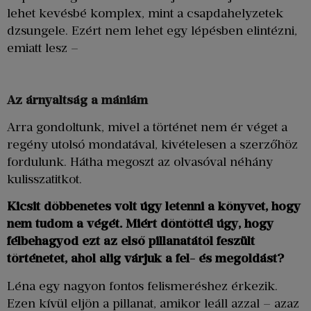
lehet kevésbé komplex, mint a csapdahelyzetek
dzsungele. Ezért nem lehet egy lépésben elintézni,
emiatt lesz –
Az árnyaltság a mániám
Arra gondoltunk, mivel a történet nem ér véget a
regény utolsó mondatával, kivételesen a szerzőhöz
fordulunk. Hátha megoszt az olvasóval néhány
kulisszatitkot.
Kicsit döbbenetes volt úgy letenni a könyvet, hogy
nem tudom a végét. Miért döntöttél úgy, hogy
félbehagyod ezt az első pillanatától feszült
történetet, ahol alig várjuk a fel- és megoldást?
Léna egy nagyon fontos felismeréshez érkezik.
Ezen kívül eljön a pillanat, amikor leáll azzal – azaz