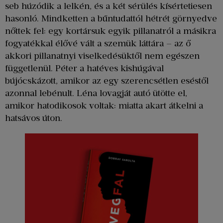
seb húzódik a lelkén, és a két sérülés kísértetiesen
hasonló. Mindketten a bűntudattól hétrét görnyedve
nőttek fel: egy kortársuk egyik pillanatról a másikra
fogyatékkal élővé vált a szemük láttára – az ő
akkori pillanatnyi viselkedésüktől nem egészen
függetlenül. Péter a hatéves kishúgával
bújócskázott, amikor az egy szerencsétlen eséstől
azonnal lebénult. Léna lovagját autó ütötte el,
amikor hatodikosok voltak: miatta akart átkelni a
hatsávos úton.