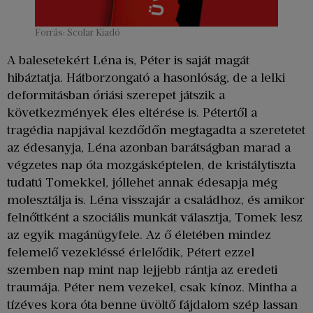
Forrás: Scolar Kiadó
A balesetekért Léna is, Péter is saját magát
hibáztatja. Hátborzongató a hasonlóság, de a lelki
deformitásban óriási szerepet játszik a
következmények éles eltérése is. Pétertől a
tragédia napjával kezdődőn megtagadta a szeretetet
az édesanyja, Léna azonban barátságban marad a
végzetes nap óta mozgásképtelen, de kristálytiszta
tudatú Tomekkel, jóllehet annak édesapja még
molesztálja is. Léna visszajár a családhoz, és amikor
felnőttként a szociális munkát választja, Tomek lesz
az egyik magánügyfele. Az ő életében mindez
felemelő vezekléssé érlelődik, Pétert ezzel
szemben nap mint nap lejjebb rántja az eredeti
traumája. Péter nem vezekel, csak kínoz. Mintha a
tízéves kora óta benne üvöltő fájdalom szép lassan