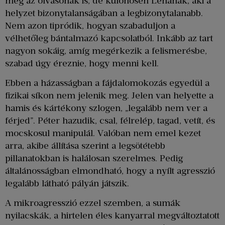
még az olvasónak is, de különösen Lénának, aki a
helyzet bizonytalanságában a legbizonytalanabb.
Nem azon tipródik, hogyan szabaduljon a
vélhetőleg bántalmazó kapcsolatból. Inkább az tart
nagyon sokáig, amíg megérkezik a felismerésbe,
szabad úgy éreznie, hogy menni kell.
Ebben a házasságban a fájdalomokozás egyedül a
fizikai síkon nem jelenik meg. Jelen van helyette a
hamis és kártékony szlogen, „legalább nem ver a
férjed”. Péter hazudik, csal, félrelép, tagad, vetít, és
mocskosul manipulál. Valóban nem emel kezet
arra, akibe állítása szerint a legsötétebb
pillanatokban is halálosan szerelmes. Pedig
általánosságban elmondható, hogy a nyílt agresszió
legalább látható pályán játszik.
A mikroagresszió ezzel szemben, a sumák
nyilacskák, a hirtelen éles kanyarral megváltoztatott