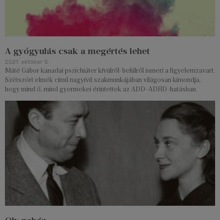
A gyógyulás csak a megértés lehet
2021. október 5.
Máté Gábor kanadai pszichiáter kívülről-belülről ismeri a figyelemzavart.
Szétszórt elmék című nagyívű szakmunkájában világosan kimondja,
hogy mind ő, mind gyermekei érintettek az ADD-ADHD-hatásban.