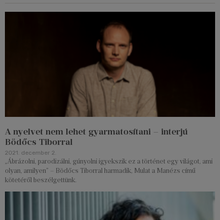
A nyelvet nem lehet gyarmatosítani – interjú
Bödőcs Tiborral
2021. december 2.
„Ábrázolni, parodizálni, gúnyolni igyekszik ez a történet egy világot, ami
olyan, amilyen” – Bödőcs Tiborral harmadik, Mulat a Manézs című
kötetéről beszélgettünk.