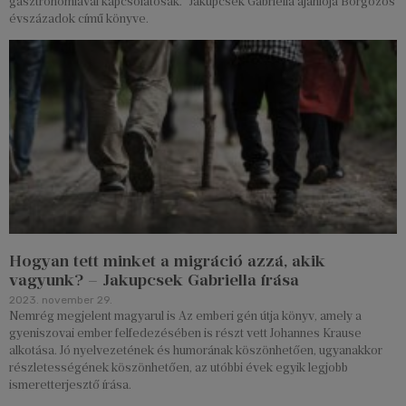
gasztronómiával kapcsolatosak.” Jakupcsek Gabriella ajánlója Borgőzös
évszázadok című könyve.
Hogyan tett minket a migráció azzá, akik
vagyunk? – Jakupcsek Gabriella írása
2023. november 29.
Nemrég megjelent magyarul is Az emberi gén útja könyv, amely a
gyeniszovai ember felfedezésében is részt vett Johannes Krause
alkotása. Jó nyelvezetének és humorának köszönhetően, ugyanakkor
részletességének köszönhetően, az utóbbi évek egyik legjobb
ismeretterjesztő írása.