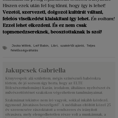
Hiszen ezek után fel fog tűnni, hogy így is lehet!
Vezetői, szervezeti, dolgozói kultúrát váltani,
felelős viselkedést kialakítani így lehet.
Én voltam!
Ezzel lehet elkezdeni. És ez nem csak
topmenedzsereknek, beosztottaknak is szól!
Jocko Willink
,
Leif Babin
,
Libri
,
szakértői ajánló
,
Teljes
felelősségvállalás
Jakupcsek Gabriella
Könyvespolc alá születtem, mégis színésznői babérokra
törtem, de jó sorsom úgy hozta, hogy az ELTE
Bölcsészettudományi Karán, irodalom, általános nyelvészet és
művészettörténet szakokon végezhettem tanulmányaimat.
Szakmámat tekintve nem író vagyok, sokkal inkább kérdező,
úgymond „hivatásos beszélgető”. A médiában eltöltött közel 25
év szerencsére rászoktatott a rendszeres és irányított
olvasásra, mely elengedhetetlen része volt a munkámnak, a