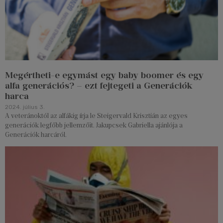
Megértheti-e egymást egy baby boomer és egy
alfa generációs? – ezt fejtegeti a Generációk
harca
2024. július 3.
A veteránoktól az alfákig írja le Steigervald Krisztián az egyes
generációk legfőbb jellemzőit. Jakupcsek Gabriella ajánlója a
Generációk harcáról.