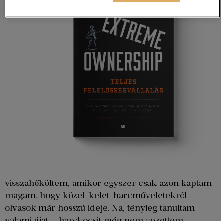
visszahőköltem, amikor egyszer csak azon kaptam
magam, hogy közel-keleti harcműveletekről
olvasok már hosszú ideje. Na, tényleg tanultam
valami újat – harckocsit még nem vezettem,