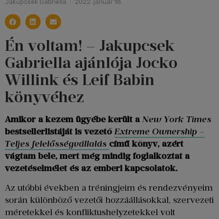
Jakupcsek Gabriella
2022. január 18.
Én voltam! – Jakupcsek
Gabriella ajánlója Jocko
Willink és Leif Babin
könyvéhez
Amikor a kezem ügyébe került a
New York Times
bestsellerlistáját is vezető
Extreme Ownership –
Teljes felelősségvállalás
című könyv, azért
vágtam bele, mert még mindig foglalkoztat a
vezetéselmélet és az emberi kapcsolatok.
Az utóbbi években a tréningjeim és rendezvényeim
során különböző vezetői hozzáállásokkal, szervezeti
méretekkel és konfliktushelyzetekkel volt