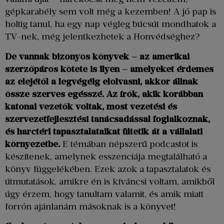
gépkarabély sem volt még a kezemben! A jó pap is
holtig tanul, ha egy nap végleg búcsút mondhatok a
TV-nek, még jelentkezhetek a Honvédséghez?
De vannak bizonyos könyvek – az amerikai
szerzőpáros kötete is ilyen – amelyeket érdemes
az elejétől a legvégéig elolvasni, akkor állnak
össze szerves egésszé. Az írók, akik korábban
katonai vezetők voltak, most vezetési és
szervezetfejlesztési tanácsadással foglalkoznak,
és harctéri tapasztalataikat ültetik át a vállalati
környezetbe.
E témában népszerű podcastot is
készítenek, amelynek esszenciája megtalálható a
könyv függelékében. Ezek azok a tapasztalatok és
útmutatások, amikre én is kíváncsi voltam, amikből
úgy érzem, hogy tanultam valamit, és amik miatt
forrón ajánlanám másoknak is a könyvet!