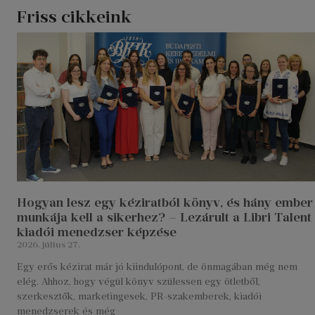
Friss cikkeink
Hogyan lesz egy kéziratból könyv, és hány ember
munkája kell a sikerhez? – Lezárult a Libri Talent
kiadói menedzser képzése
2026. július 27.
Egy erős kézirat már jó kiindulópont, de önmagában még nem
elég. Ahhoz, hogy végül könyv szülessen egy ötletből,
szerkesztők, marketingesek, PR-szakemberek, kiadói
menedzserek és még