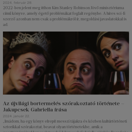
2024. február 28.
2022-ben jelent meg itthon Kim Stanley Robinson Jövő minisztériuma
című könyve, amely égető problémákat foglalt regénybe. A híres sci-fi
szerző azonban nem csak a problémákról ír, megoldási javaslatokkal is
ad.
Az újvilági bortermelés szórakoztató története –
Jakupcsek Gabriella írása
2024. január 22.
„Imádom, ha egy könyv elrepít messzi tájakra és közben kultúrtörténeti
sztorikkal szórakoztat, beavat olyan történetekbe, amik a