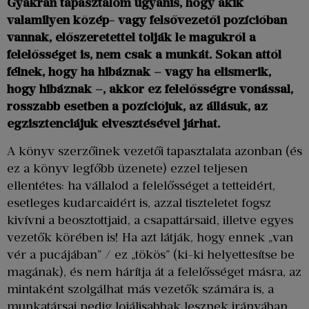
Gyakran tapasztalom ugyanis, hogy akik
valamilyen közép- vagy felsővezetői pozícióban
vannak, előszeretettel tolják le magukról a
felelősséget is, nem csak a munkát. Sokan attól
félnek, hogy ha hibáznak – vagy ha elismerik,
hogy hibáznak –, akkor ez felelősségre vonással,
rosszabb esetben a pozíciójuk, az állásuk, az
egzisztenciájuk elvesztésével járhat.
A könyv szerzőinek vezetői tapasztalata azonban (és
ez a könyv legfőbb üzenete) ezzel teljesen
ellentétes: ha vállalod a felelősséget a tetteidért,
esetleges kudarcaidért is, azzal tiszteletet fogsz
kivívni a beosztottjaid, a csapattársaid, illetve egyes
vezetők körében is! Ha azt látják, hogy ennek „van
vér a pucájában” / ez „tökös” (ki-ki helyettesítse be
magának), és nem hárítja át a felelősséget másra, az
mintaként szolgálhat más vezetők számára is, a
munkatársai pedig lojálisabbak lesznek irányában.