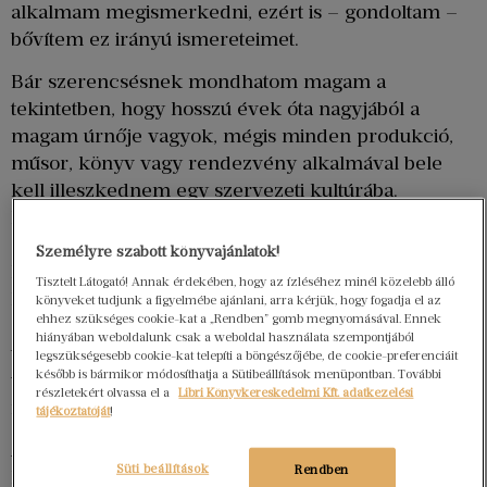
alkalmam megismerkedni, ezért is – gondoltam –
bővítem ez irányú ismereteimet.
Bár szerencsésnek mondhatom magam a
tekintetben, hogy hosszú évek óta nagyjából a
magam úrnője vagyok, mégis minden produkció,
műsor, könyv vagy rendezvény alkalmával bele
kell illeszkednem egy szervezeti kultúrába.
Producerekkel, csatornavezetőkkel,
szerkesztőkkel, tulajdonosokkal kell tárgyalnom,
Személyre szabott könyvajánlatok!
képviselnem a saját érdekeim, mindeközben pedig
Tisztelt Látogató! Annak érdekében, hogy az ízléséhez minél közelebb álló
harmonikusan együtt kell dolgoznom a mindenkori
könyveket tudjunk a figyelmébe ajánlani, arra kérjük, hogy fogadja el az
ehhez szükséges cookie-kat a „Rendben” gomb megnyomásával. Ennek
stábbal, akik a kamera vagy a színfalak mögött
hiányában weboldalunk csak a weboldal használata szempontjából
teszik a dolgukat. És bár már több mint 30 éve
legszükségesebb cookie-kat telepíti a böngészőjébe, de cookie-preferenciáit
később is bármikor módosíthatja a Sütibeállítások menüpontban. További
vagyok a szakmában, még mindig kíváncsi vagyok,
részletekért olvassa el a
Libri Könyvkereskedelmi Kft. adatkezelési
mindig örömmel tanulok valami újat.
tájékoztatóját
!
Aztán
Süti beállítások
Rendben
helyenként