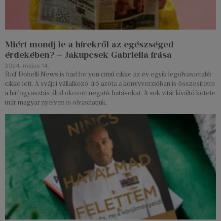
Miért mondj le a hírekről az egészséged
érdekében? – Jakupcsek Gabriella írása
2024. május 14.
Rolf Dobelli News is bad for you című cikke az év egyik legolvasottabb
cikke lett. A svájci vállalkozó-író azóta a könyvverzióban is összesítette
a hírfogyasztás által okozott negatív hatásokat. A sok vitát kiváltó kötete
már magyar nyelven is olvashatjuk.