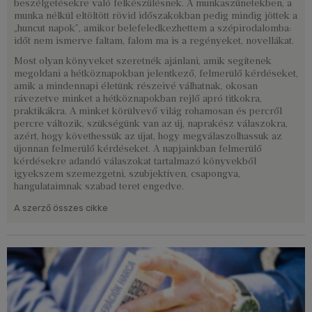
beszélgetésekre való felkészülésnek. A munkaszünetekben, a
munka nélkül eltöltött rövid időszakokban pedig mindig jöttek a
„huncut napok”, amikor belefeledkezhettem a szépirodalomba:
időt nem ismerve faltam, falom ma is a regényeket, novellákat.
Most olyan könyveket szeretnék ajánlani, amik segítenek
megoldani a hétköznapokban jelentkező, felmerülő kérdéseket,
amik a mindennapi életünk részeivé válhatnak, okosan
rávezetve minket a hétköznapokban rejlő apró titkokra,
praktikákra. A minket körülvevő világ rohamosan és percről
percre változik, szükségünk van az új, naprakész válaszokra,
azért, hogy követhessük az újat, hogy megválaszolhassuk az
újonnan felmerülő kérdéseket. A napjainkban felmerülő
kérdésekre adandó válaszokat tartalmazó könyvekből
igyekszem szemezgetni, szubjektíven, csapongva,
hangulataimnak szabad teret engedve.
A szerző összes cikke