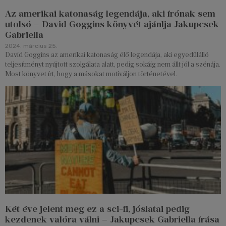
Az amerikai katonaság legendája, aki írónak sem
utolsó – David Goggins könyvét ajánlja Jakupcsek
Gabriella
2024. március 25.
David Goggins az amerikai katonaság élő legendája, aki egyedülálló
teljesítményt nyújtott szolgálata alatt, pedig sokáig nem állt jól a szénája.
Most könyvet írt, hogy a másokat motiváljon történetével.
Két éve jelent meg ez a sci-fi, jóslatai pedig
kezdenek valóra válni – Jakupcsek Gabriella írása