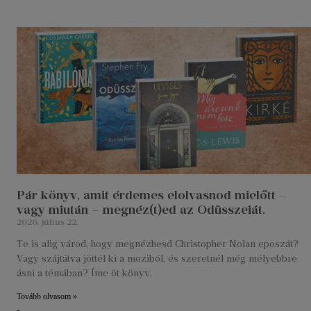
Pár könyv, amit érdemes elolvasnod mielőtt –
vagy miután – megnéz(t)ed az Odüsszeiát.
2026. július 22.
Te is alig várod, hogy megnézhesd Christopher Nolan eposzát?
Vagy szájtátva jöttél ki a moziból, és szeretnél még mélyebbre
ásni a témában? Íme öt könyv,
Tovább olvasom »