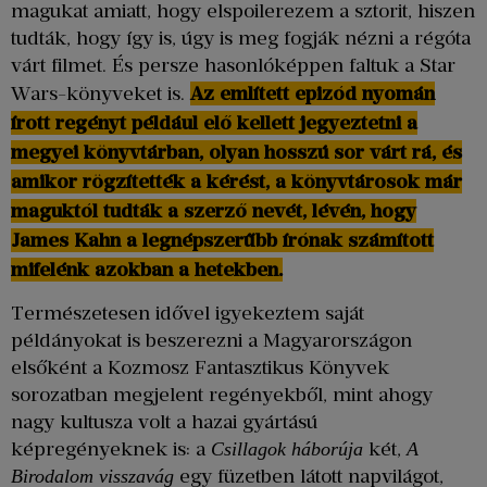
magukat amiatt, hogy elspoilerezem a sztorit, hiszen
tudták, hogy így is, úgy is meg fogják nézni a régóta
várt filmet. És persze hasonlóképpen faltuk a Star
Wars-könyveket is.
Az említett epizód nyomán
írott regényt például elő kellett jegyeztetni a
megyei könyvtárban, olyan hosszú sor várt rá, és
amikor rögzítették a kérést, a könyvtárosok már
maguktól tudták a szerző nevét, lévén, hogy
James Kahn a legnépszerűbb írónak számított
mifelénk azokban a hetekben.
Természetesen idővel igyekeztem saját
példányokat is beszerezni a Magyarországon
elsőként a Kozmosz Fantasztikus Könyvek
sorozatban megjelent regényekből, mint ahogy
nagy kultusza volt a hazai gyártású
képregényeknek is: a
két,
Csillagok háborúja
A
egy füzetben látott napvilágot,
Birodalom visszavág