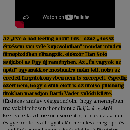
Az „I’ve a bad feeling about this”, azaz „Rossz
érzésem van vele kapcsolatban” mondat minden
filmepizódban elhangzik, először Han Solo
szájából az Egy új reményben.
Az „Én vagyok az
apád” ugyanakkor mostanára mém lett, noha az
eredeti forgatókönyvben nem is szerepelt, éspedig
azért nem, hogy a stáb előtt is az utolsó pillanatig
titokban maradjon Darth Vader valódi kiléte.
(Érdekes amúgy végiggondolni, hogy amennyiben
ma valaki teljesen újoncként a
tól
Baljós árnyak
kezdve elkezdi nézni a sorozatot, annak ez az apa
és gyermekei szál egyáltalán nem lesz meglepetés