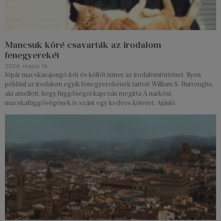
Mancsuk köré csavarták az irodalom
fenegyerekét
2024. május 16.
Jópár macskarajongó írót és költőt ismer az irodalomtörténet. Ilyen
például az irodalom egyik fenegyerekének tartott William S. Burroughs,
aki amellett, hogy függőségei kapcsán megírta A narkóst,
macskafüggőségének is szánt egy kedves kötetet. Ajánló.