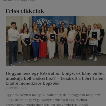
Friss cikkeink
Hogyan lesz egy kéziratból könyv, és hány ember
munkája kell a sikerhez? – Lezárult a Libri Talent
kiadói menedzser képzése
2026. július 27.
Egy erős kézirat már jó kiindulópont, de önmagában még nem
elég. Ahhoz, hogy végül könyv szülessen egy ötletből,
szerkesztők, marketingesek, PR-szakemberek, kiadói