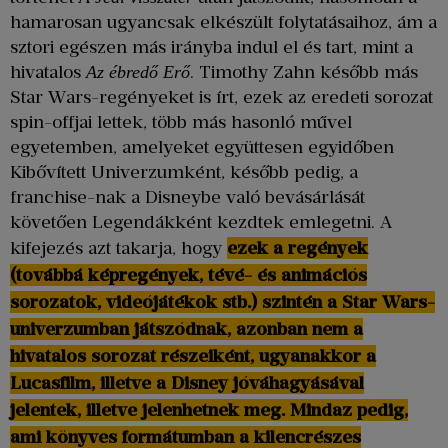
hamarosan ugyancsak elkészült folytatásaihoz, ám a
sztori egészen más irányba indul el és tart, mint a
hivatalos
. Timothy Zahn később más
Az ébredő Erő
Star Wars-regényeket is írt, ezek az eredeti sorozat
spin-offjai lettek, több más hasonló művel
egyetemben, amelyeket együttesen egyidőben
Kibővített Univerzumként, később pedig, a
franchise-nak a Disneybe való bevásárlását
követően Legendákként kezdtek emlegetni. A
kifejezés azt takarja, hogy
e
zek a regények
(továbbá képregények, tévé- és animációs
sorozatok, videójátékok stb.) szintén a Star Wars-
univerzumban játszódnak, azonban nem a
hivatalos sorozat részeiként, ugyanakkor a
Lucasfilm, illetve a Disney jóváhagyásával
jelentek, illetve jelenhetnek meg. Mindaz pedig,
ami könyves formátumban a kilencrészes