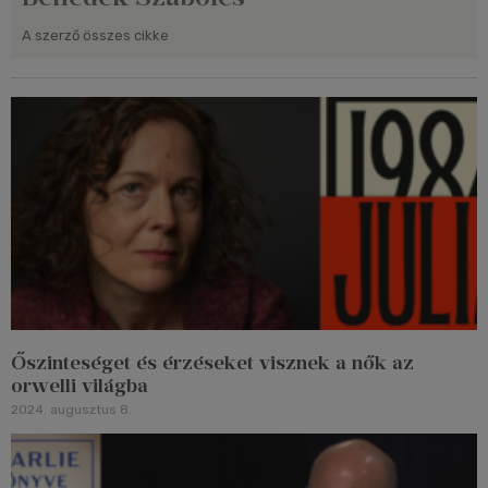
A szerző összes cikke
Őszinteséget és érzéseket visznek a nők az
orwelli világba
2024. augusztus 8.