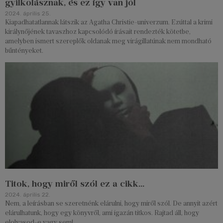
gyilkolásznak, és ez így van jól
2024. április 25.
Kiapadhatatlannak látszik az Agatha Christie-univerzum. Ezúttal a krimi
királynőjének tavaszhoz kapcsolódó írásait rendezték kötetbe,
amelyben ismert szereplők oldanak meg virágillatúnak nem mondható
bűntényeket.
Titok, hogy miről szól ez a cikk…
2024. április 22.
Nem, a leírásban se szeretnénk elárulni, hogy miről szól. De annyit azért
elárulhatunk, hogy egy könyvről, ami igazán titkos. Rajtad áll, hogy
elolvasod-e vagy sem!