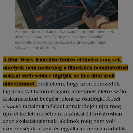
A képen Boros Zoltán és Szikszai Gábor festőművészek
alkotása látható, amit George Lucas megbízásából
készítettek, illetve James Kahn A jedi visszatér című
könyve. / Forrás: Index
A Star Wars-franchise fontos elemei a
könyvek
,
amelyek nem mellesleg a filmekben bemutatottnál
sokkal szélesebbre tágítják az Erő által uralt
univerzumot.
Említettem, hogy azon nemzedék
tagjának vallhatom magam, amelynek életre szóló
kiskamaszkori beégést jelent az őstrilógia
. A Jedi
tartalmát például annak idején újra meg
visszatér
újra el kellett mesélnem a zánkai úttörővárosban
azon szobatársaimnak, akiknek még nem volt
szerencséjük hozzá, és egyáltalán nem zavartatták