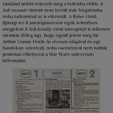
ráadásul utóbbi érkezett meg a boltokba előbb;
A
viszont nem került már forgalomba,
Jedi visszatér
noha tudtommal az is elkészült. A
című,
Robur
ifjúsági sci-fi antológiasorozat egyik kötetében
megjelent
című kisregényt is lelkesen
A Jedi-kristály
olvastuk (főleg úgy, hogy együtt jelent meg Sir
Arthur Conan-Doyle
ával és egy
Az elveszett világ
Sandokan-sztorival), noha eseményeit nem tudtuk
pontosan elhelyezni a Star Wars-univerzum
idővonalán.