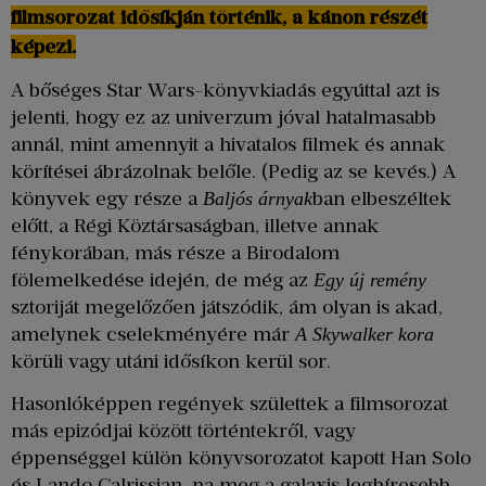
filmsorozat idősíkján történik, a kánon részét
képezi.
A bőséges Star Wars-könyvkiadás egyúttal azt is
jelenti, hogy ez az univerzum jóval hatalmasabb
annál, mint amennyit a hivatalos filmek és annak
körítései ábrázolnak belőle. (Pedig az se kevés.) A
könyvek egy része a
ban elbeszéltek
Baljós árnyak
előtt, a Régi Köztársaságban, illetve annak
fénykorában, más része a Birodalom
fölemelkedése idején, de még az
Egy új remény
sztoriját megelőzően játszódik, ám olyan is akad,
amelynek cselekményére már
A Skywalker kora
körüli vagy utáni idősíkon kerül sor.
Hasonlóképpen regények születtek a filmsorozat
más epizódjai között történtekről, vagy
éppenséggel külön könyvsorozatot kapott Han Solo
és Lando Calrissian, na meg a galaxis leghíresebb