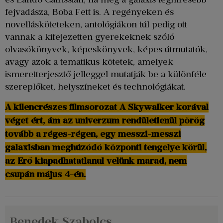
fejvadásza, Boba Fett is. A regényeken és
novellásköteteken, antológiákon túl pedig ott
vannak a kifejezetten gyerekeknek szóló
olvasókönyvek, képeskönyvek, képes útmutatók,
avagy azok a tematikus kötetek, amelyek
ismeretterjesztő jelleggel mutatják be a különféle
szereplőket, helyszíneket és technológiákat.
A kilencrészes filmsorozat A Skywalker korával
véget ért, ám az univerzum rendületlenül pörög
tovább a réges-régen, egy messzi-messzi
galaxisban meghúzódó központi tengelye körül,
az Erő kiapadhatatlanul velünk marad, nem
csupán május 4-én.
Benedek Szabolcs