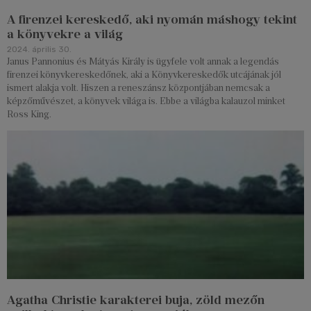
A firenzei kereskedő, aki nyomán máshogy tekint
a könyvekre a világ
2024. április 30.
Janus Pannonius és Mátyás Király is ügyfele volt annak a legendás
firenzei könyvkereskedőnek, aki a Könyvkereskedők utcájának jól
ismert alakja volt. Hiszen a reneszánsz központjában nemcsak a
képzőművészet, a könyvek világa is. Ebbe a világba kalauzol minket
Ross King.
Agatha Christie karakterei buja, zöld mezőn