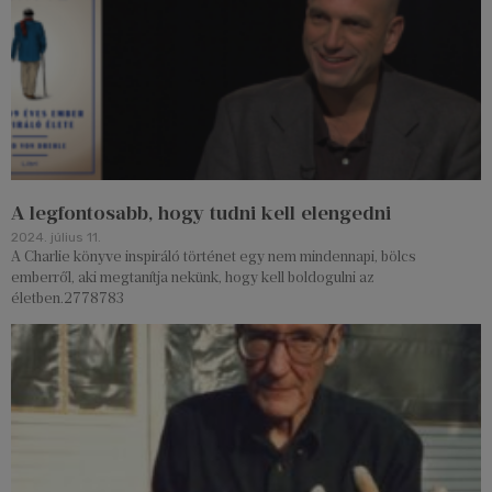
A legfontosabb, hogy tudni kell elengedni
2024. július 11.
A Charlie könyve inspiráló történet egy nem mindennapi, bölcs
emberről, aki megtanítja nekünk, hogy kell boldogulni az
életben.2778783