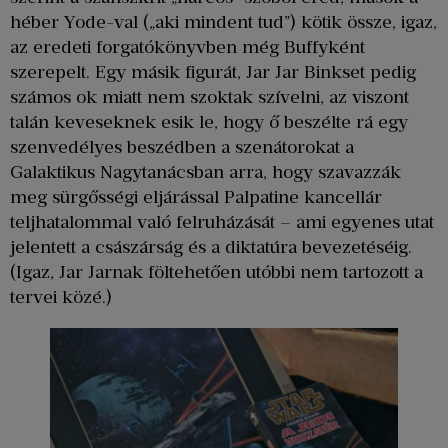
héber Yode-val („aki mindent tud”) kötik össze, igaz,
az eredeti forgatókönyvben még Buffyként
szerepelt. Egy másik figurát, Jar Jar Binkset pedig
számos ok miatt nem szoktak szívelni, az viszont
talán keveseknek esik le, hogy ő beszélte rá egy
szenvedélyes beszédben a szenátorokat a
Galaktikus Nagytanácsban arra, hogy szavazzák
meg sürgősségi eljárással Palpatine kancellár
teljhatalommal való felruházását – ami egyenes utat
jelentett a császárság és a diktatúra bevezetéséig.
(Igaz, Jar Jarnak föltehetően utóbbi nem tartozott a
tervei közé.)