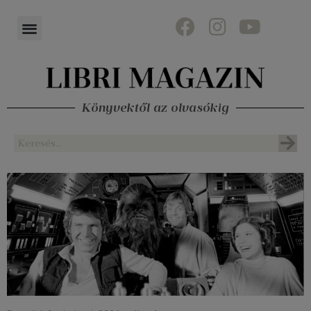
Könyvektől az olvasókig