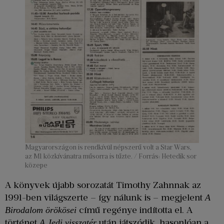
Magyarországon is rendkívül népszerű volt a Star Wars,
az M1 közkívánatra műsorra is tűzte. / Forrás: Hetedik sor
közepe
A könyvek újabb sorozatát Timothy Zahnnak az
1991-ben világszerte – így nálunk is – megjelent
A
című regénye indította el. A
Birodalom örökösei
történet
után játszódik, hasonlóan a
A Jedi visszatér