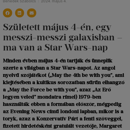
Benedek Szabolcs
2024. május 4.
Született május 4-én, egy
messzi-messzi galaxisban –
ma van a Star Wars-nap
Minden évben május 4-én tartják és ünneplik
szerte a világban a Star Wars-napot. Az angol
nyelvű szójátékot („May the 4th be with you”, ami
kiejtésében a kultikus sorozatban sűrűn elhangzó
a „May the Force be with you”, azaz „Az Erő
legyen veled” mondatra rímel) 1979-ben
használták ebben a formában először, mégpedig
az Evening News című londoni lapban, mikor is a
toryk, azaz a Konzervatív Párt a fenti szöveggel,
fizetett hirdetésként gratulált vezetője, Margaret