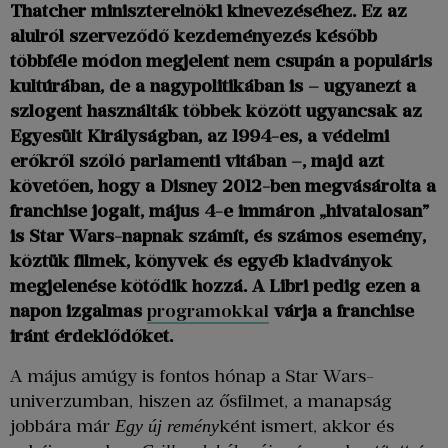
Thatcher miniszterelnöki kinevezéséhez. Ez az
alulról szerveződő kezdeményezés később
többféle módon megjelent nem csupán a populáris
kultúrában, de a nagypolitikában is – ugyanezt a
szlogent használták többek között ugyancsak az
Egyesült Királyságban, az 1994-es, a védelmi
erőkről szóló parlamenti vitában –, majd azt
követően, hogy a Disney 2012-ben megvásárolta a
franchise jogait, május 4-e immáron „hivatalosan”
is Star Wars-napnak számít, és számos esemény,
köztük filmek, könyvek és egyéb kiadványok
megjelenése kötődik hozzá.
A Libri pedig ezen a
napon izgalmas
programokkal
várja a franchise
iránt érdeklődőket.
A május amúgy is fontos hónap a Star Wars-
univerzumban, hiszen az ősfilmet, a manapság
jobbára már
ként ismert, akkor és
Egy új remény