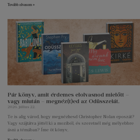
Tovább olvasom »
Pár könyv, amit érdemes elolvasnod mielőtt –
vagy miután – megnéz(t)ed az Odüsszeiát.
2026. július 22.
Te is alig várod, hogy megnézhesd Christopher Nolan eposzát?
Vagy szájtátva jöttél ki a moziból, és szeretnél még mélyebbre
ásni a témában? Íme öt könyv,