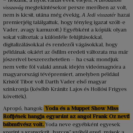
– nekünk, a nyolcvanas évek elején,
A Birodalom
megtekintésekor persze merőben az volt,
visszavág
nem is kicsit, utána még évekig,
hazai
A Jedi visszatér
premierjéig találgattuk, hogy tényleg igazat szólt-e
Vader, avagy kamuzott.) Egyébként a kópiák olyan
sokat változtak a különféle felújításokkal,
digitalizálásokkal és rendezői vágásokkal, hogy
példának okáért az ősfilm eredeti változata ma már
jószerivel beszerezhetetlen – ha csak mondjuk
nem vette föl valaki annak idején videómagnóra a
magyarországi tévépremiert, amelyben például
Kristóf Tibor volt Darth Vader első magyar
szinkronja (később Kránitz Lajos és Hollósi Frigyes
követték).
Apropó, hangok:
Yoda és a Muppet Show Miss
Röfijének hangja egyaránt az angol Frank Oz nevű
bábművész volt.
Yoda neve egyébként egyesek
szerint a szanszkrit „harcos” szóból ered, mások a