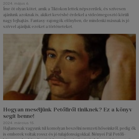
2024. május 6.
Íme öt olyan kötet, amik a Tiktokon lettek népszerűek, és szívesen
ajánlunk azoknak is, akiket kevésbé érdekel a videómegosztó körüli
nagy fejhajtás. Fantasy-rajongók előnyben, de mindenki másnak is jó
szívvel ajánljuk ezeket a történeteket.
Hogyan meséljünk Petőfiről tiniknek? Ez a könyv
segít benne!
2024. március 15.
Hajlamosak vagyunk túl komolyan beszélni nemzeti hőseinkről, pedig ők
is emberek voltak rossz és jó tulajdonságokkal. Nényei Pál Petőfi-