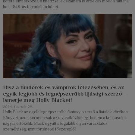
kötete emberközeli, a tinédzserek számára is érdekes módon mutatja
be a 1848-as forradalom hősét.
Hisz a tündérek és vámpírok létezésében, és az
egyik legjobb és legnépszerűbb ifjúsági szerző –
ismerje meg Holly Blacket!
2024. február 29.
Holly Black az egyik legnépszerűbb fantasy-szerző a fiatalok körében.
Könyveit azonban nemcsak az olvasóközönség, hanem a kritikusok is
nagyra értékelik. Black egyúttal legalább olyan varázslatos
személyiség, mint történetei főszereplői.