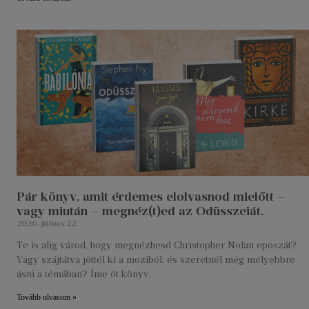
Pár könyv, amit érdemes elolvasnod mielőtt –
vagy miután – megnéz(t)ed az Odüsszeiát.
2026. július 22.
Te is alig várod, hogy megnézhesd Christopher Nolan eposzát?
Vagy szájtátva jöttél ki a moziból, és szeretnél még mélyebbre
ásni a témában? Íme öt könyv,
Tovább olvasom »