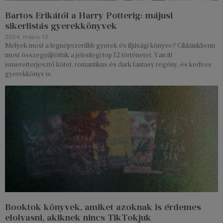
Bartos Erikától a Harry Potterig: májusi
sikerlistás gyerekkönyvek
2024. május 13.
Melyek most a legnépszerűbb gyerek és ifjúsági könyve? Cikkünkbenn
most összegyűjtöttük a jelenlegi top 12 történetet. Van itt
ismeretterjesztő kötet, romantikus és dark fantasy regény, és kedves
gyerekkönyv is.
Booktok könyvek, amiket azoknak is érdemes
elolvasni, akiknek nincs TikTokjuk