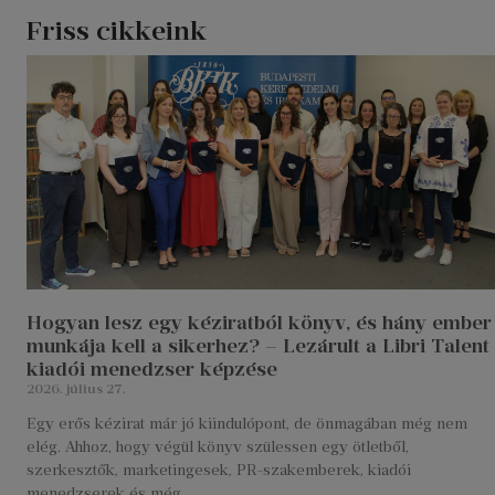
Friss cikkeink
Hogyan lesz egy kéziratból könyv, és hány ember
munkája kell a sikerhez? – Lezárult a Libri Talent
kiadói menedzser képzése
2026. július 27.
Egy erős kézirat már jó kiindulópont, de önmagában még nem
elég. Ahhoz, hogy végül könyv szülessen egy ötletből,
szerkesztők, marketingesek, PR-szakemberek, kiadói
menedzserek és még