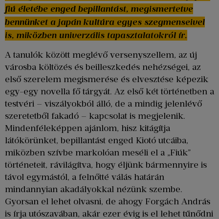
fiú életébe enged bepillantást, megismertetve
bennünket a japán kultúra egyes szegmenseivel
is, miközben univerzális tapasztalatokról ír.
A tanulók között meglévő versenyszellem, az új
városba költözés és beilleszkedés nehézségei, az
első szerelem megismerése és elvesztése képezik
egy-egy novella fő tárgyát. Az első két történetben a
testvéri – viszályokból álló, de a mindig jelenlévő
szeretetből fakadó – kapcsolat is megjelenik.
Mindenféleképpen ajánlom, hisz kitágítja
látókörünket, bepillantást enged Kiotó utcáiba,
miközben szívbe markolóan meséli el a „Fiúk”
történeteit, rávilágítva, hogy éljünk bármennyire is
távol egymástól, a felnőtté válás határán
mindannyian akadályokkal nézünk szembe.
Gyorsan el lehet olvasni, de ahogy Forgách András
is írja utószavában, akár ezer évig is el lehet tűnődni