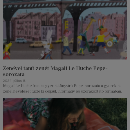
Zenével tanít zenét Magali Le Huche Pepe-
sorozata
2024. július 8.
Magali Le Huche francia gyerekkönyvíró Pepe-sorozata a gyerekek
zenei nevelését tűzte ki céljául, informatív és szórakoztató formában.