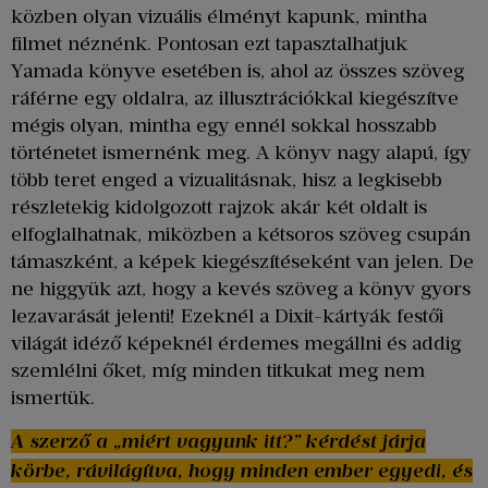
közben olyan vizuális élményt kapunk, mintha
filmet néznénk. Pontosan ezt tapasztalhatjuk
Yamada könyve esetében is, ahol az összes szöveg
ráférne egy oldalra, az illusztrációkkal kiegészítve
mégis olyan, mintha egy ennél sokkal hosszabb
történetet ismernénk meg. A könyv nagy alapú, így
több teret enged a vizualitásnak, hisz a legkisebb
részletekig kidolgozott rajzok akár két oldalt is
elfoglalhatnak, miközben a kétsoros szöveg csupán
támaszként, a képek kiegészítéseként van jelen. De
ne higgyük azt, hogy a kevés szöveg a könyv gyors
lezavarását jelenti! Ezeknél a Dixit-kártyák festői
világát idéző képeknél érdemes megállni és addig
szemlélni őket, míg minden titkukat meg nem
ismertük.
A szerző a „miért vagyunk itt?” kérdést járja
körbe, rávilágítva, hogy minden ember egyedi, és