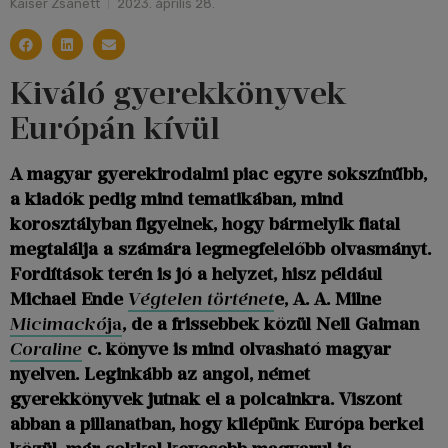
Kaiser Zsanett
2023. április 28.
Kiváló gyerekkönyvek
Európán kívül
A magyar gyerekirodalmi piac egyre sokszínűbb,
a kiadók pedig mind tematikában, mind
korosztályban figyelnek, hogy bármelyik fiatal
megtalálja a számára legmegfelelőbb olvasmányt.
Fordítások terén is jó a helyzet, hisz például
Michael Ende
Végtelen történet
e, A. A. Milne
Micimackó
ja
, de a frissebbek közül Neil Gaiman
Coraline
c. könyve is mind olvasható magyar
nyelven. Leginkább az angol, német
gyerekkönyvek jutnak el a polcainkra. Viszont
abban a pillanatban, hogy kilépünk Európa berkei