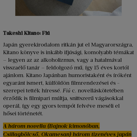
Takeshi Kitano: Fiú
Japán gyerekirodalom ritkán jut el Magyarországra,
Kitano könyve is inkább ifjúsági, komolyabb témákat
– legyen az az alkoholizmus, vagy a hatalmával
visszaélő tanár – feldolgozó mű, így 15 éves kortól
ajánlom. Kitano Japánban humoristaként és íróként
egyaránt ismert, külföldön filmrendezései és -
szerepei tették híressé.
c. novelláskötetében
Fiú
érződik is filmipari múltja, snittszerű vágásokkal
operál, így egy gyors tempót felvéve meséli el
hősei történetét.
A három novella (Bajnok kimonóban,
Csillagbölcső, Okamesan) három tizenéves japán