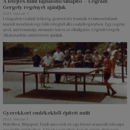
A felejtés mint fájdalomcsillapító – Légrádi
Gergely regényét ajánljuk
2023. február 7.
Letagadott családi örökség, generációs traumák és kimondatlanul
maradt mondatok egy több rétegből álló családregényben. Egy regény
arról, ami bemutatja, mennyire káros az elhallgatás. Légrádi Gergely
Alkalomadtán című kötetét ajánljuk.
Gyerekkori emlékekből épített múlt
2023. február 1.
Matchbox, Népsport, Fradi-meccsek és egy hőssé avanzsált édesapa
egy kisfiú emlékeiben. A kicsit szomorkás, kopott, mégis életszagú