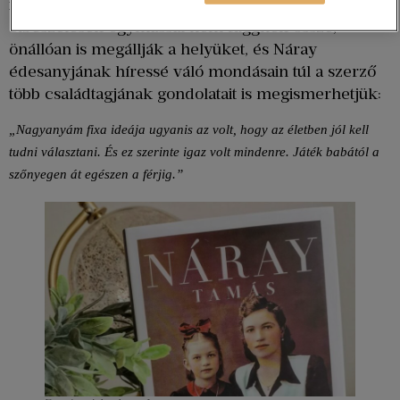
izgalmas pillanatfelvételek, lényeglátó korrajzok. Az
elbeszélések egymással nem függnek össze,
önállóan is megállják a helyüket, és Náray
édesanyjának híressé váló mondásain túl a szerző
több családtagjának gondolatait is megismerhetjük:
„Nagyanyám fixa ideája ugyanis az volt, hogy az életben jól kell 
tudni választani. És ez szerinte igaz volt mindenre. Játék babától a 
szőnyegen át egészen a férjig.”