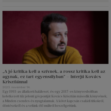
„A jó kritika kell a szívnek, a rossz kritika kell az
agynak, ez tart egyensúlyban” – Interjú Kovács
Krisztiánnal
2023. november 14.
Egy 1993-as állatkerti haláleset, és egy 2017-es könyvesboltban
keletkezett tűz jelenti gócpontját Kovács Krisztián második könyvének,
a Minden csendes és nyugtalannak. A kötet kapcsán családi titkokról,
döntésekről és a velünk élő múltról beszélgettünk.