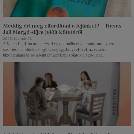
Meddig éri meg elfordítani a fejünket? – Havas
Juli Margó-díjra jelölt kötetéről
2023. február 21.
A Nincs Hold, ha nem nézed egy aktuális olvasmány, amelyben
szembesülhetünk az egészségügy helyzetével, az érzelmi
bizonytalanság és a bántalmazó kapcsolatok tragédiáival.