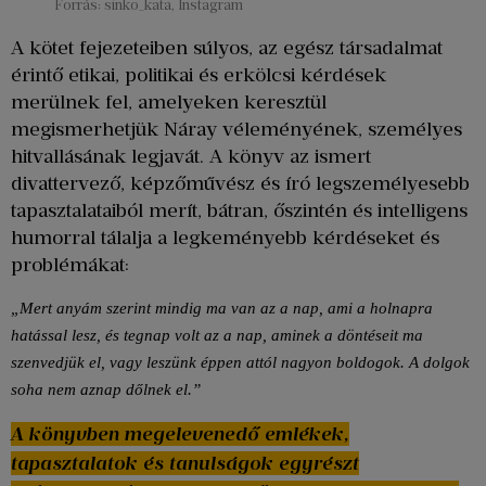
Forrás: sinko_kata, Instagram
A kötet fejezeteiben súlyos, az egész társadalmat
érintő etikai, politikai és erkölcsi kérdések
merülnek fel, amelyeken keresztül
megismerhetjük Náray véleményének, személyes
hitvallásának legjavát. A könyv az ismert
divattervező, képzőművész és író legszemélyesebb
tapasztalataiból merít, bátran, őszintén és intelligens
humorral tálalja a legkeményebb kérdéseket és
problémákat:
„Mert anyám szerint mindig ma van az a nap, ami a holnapra 
hatással lesz, és tegnap volt az a nap, aminek a döntéseit ma 
szenvedjük el, vagy leszünk éppen attól nagyon boldogok. A dolgok 
soha nem aznap dőlnek el.”
A könyvben megelevenedő emlékek,
tapasztalatok és tanulságok egyrészt