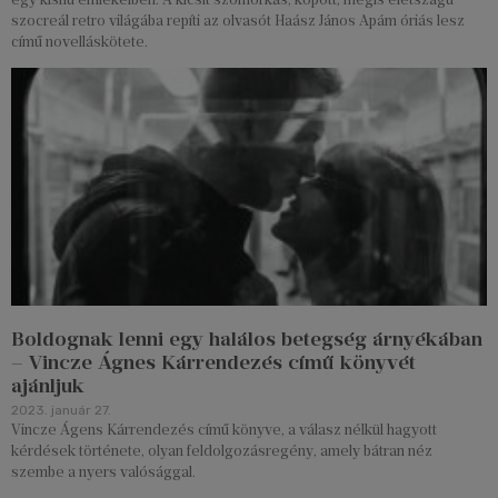
szocreál retro világába repíti az olvasót Haász János Apám óriás lesz
című novelláskötete.
Boldognak lenni egy halálos betegség árnyékában
– Vincze Ágnes Kárrendezés című könyvét
ajánljuk
2023. január 27.
Vincze Ágens Kárrendezés című könyve, a válasz nélkül hagyott
kérdések története, olyan feldolgozásregény, amely bátran néz
szembe a nyers valósággal.