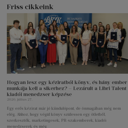
Friss cikkeink
Hogyan lesz egy kéziratból könyv, és hány ember
munkája kell a sikerhez? – Lezárult a Libri Talent
kiadói menedzser képzése
2026. július 27.
Egy erős kézirat már jó kiindulópont, de önmagában még nem
elég. Ahhoz, hogy végül könyv szülessen egy ötletből,
szerkesztők, marketingesek, PR-szakemberek, kiadói
menedzserek és még