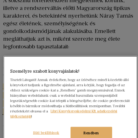
A sokszínű történetekben megjelennek korunk,
illetve a rendszerváltás előtti Magyarország tipikus
karakterei, és betekintést nyerhetünk Náray Tamás
egész életének, személyiségének és
gondolkodásmódjának alakulásába. Emellett
megláthatjuk azt is, miként szerezte meg élete
legfontosabb tapasztalatait:
„Megértettem, hogy a bukás nem a siker ellentéte, hanem a része. 
Mégpedig az elengedhetetlen része, még akkor is, ha először 
Személyre szabott könyvajánlatok!
elviselhetetlen fájdalmat okoz.”
Tisztelt Látogató! Annak érdekében, hogy az ízléséhez minél közelebb álló
könyveket tudjunk a figyelmébe ajánlani, arra kérjük, hogy fogadja el az
Az Anyám szerint a korábbi Náray könyvektől
ehhez szükséges cookie-kat a „Rendben” gomb megnyomásával. Ennek
eltérően nem regény, hanem több generáció
hiányában weboldalunk csak a weboldal használata szempontjából
legszükségesebb cookie-kat telepíti a böngészőjébe, de cookie-preferenciáit
élményeinek, emlékeinek és bölcsességének
később is bármikor módosíthatja a Sütibeállítások menüpontban. További
fontos gyűjteménye.
részletekért olvassa el a
Libri Könyvkereskedelmi Kft. adatkezelési
tájékoztatóját
!
Az új kötet egyes darabjai nem a szerző életének
legfontosabb eseményeit mesélik el, sokkal inkább
Süti beállítások
Rendben