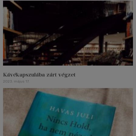
Kávékapszulába zárt végzet
2023. május 17.