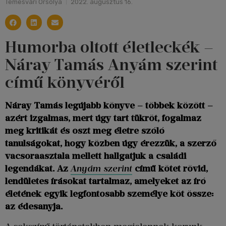
Temesvári Orsolya
2022. augusztus 16.
Humorba oltott életleckék –
Náray Tamás Anyám szerint
című könyvéről
Náray Tamás legújabb könyve – többek között –
azért izgalmas, mert úgy tart tükröt, fogalmaz
meg kritikát és oszt meg életre szóló
tanulságokat, hogy közben úgy érezzük, a szerző
vacsoraasztala mellett hallgatjuk a családi
legendákat. Az
Anyám szerint
című kötet rövid,
lendületes írásokat tartalmaz, amelyeket az író
életének egyik legfontosabb személye köt össze:
az édesanyja.