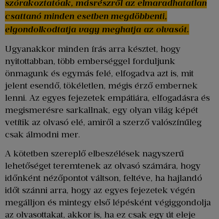
szórakoztatóak, másrészről az elmaradhatatlan
csattanó minden esetben megdöbbenti,
elgondolkodtatja vagy meghatja az olvasót.
Ugyanakkor minden írás arra késztet, hogy
nyitottabban, több emberséggel forduljunk
önmagunk és egymás felé, elfogadva azt is, mit
jelent esendő, tökéletlen, mégis érző embernek
lenni. Az egyes fejezetek empátiára, elfogadásra és
megismerésre sarkallnak, egy olyan világ képét
vetítik az olvasó elé, amiről a szerző valószínűleg
csak álmodni mer.
A kötetben szereplő elbeszélések nagyszerű
lehetőséget teremtenek az olvasó számára, hogy
időnként nézőpontot váltson, feltéve, ha hajlandó
időt szánni arra, hogy az egyes fejezetek végén
megálljon és mintegy első lépésként végiggondolja
az olvasottakat, akkor is, ha ez csak egy út eleje