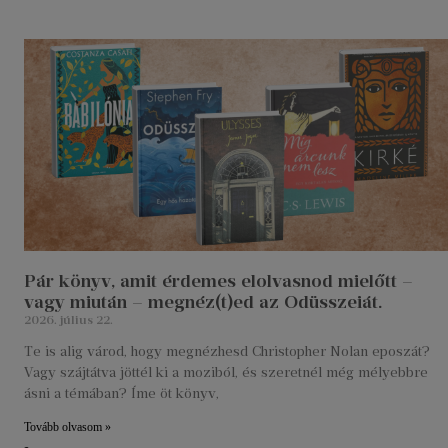
Pár könyv, amit érdemes elolvasnod mielőtt –
vagy miután – megnéz(t)ed az Odüsszeiát.
2026. július 22.
Te is alig várod, hogy megnézhesd Christopher Nolan eposzát?
Vagy szájtátva jöttél ki a moziból, és szeretnél még mélyebbre
ásni a témában? Íme öt könyv,
Tovább olvasom »