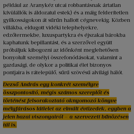
például az Aranykéz utcai robbantásnak ártatlan
kívülállók is áldozatul estek) és a máig felderítetlen
gyilkosságokon át sűrűn hallott cégnevekig. Közben
villákba, eldugott vidéki telephelyekre,
edzőtermekbe, luxuspartykra és éjszakai bárokba
kaphatunk bepillantást, és a szerzővel együtt
próbáljuk kibogozni az időnként meglehetősen
bonyolult személyi összefonódásokat, valamint a
gazdasági, de olykor a politikai élet bizonyos
pontjaira is rátelepülő, sűrű szövésű alvilági hálót.
Dezső András egy konkrét személyre
összpontosító, mégis számos szereplőt és
történést felsorakoztató oknyomozó könyve
mélyfúrásos látlelet az elmúlt évtizedek, egyben a
jelen hazai viszonyairól – a szervezett bűnözésen
túl is.