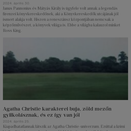
2024. április 30.
Janus Pannonius és Mátyás Király is ügyfele volt annak a legendás
firenzei könyvkereskedőnek, aki a Könyvkereskedők utcájának jól
ismert alakja volt. Hiszen a reneszánsz központjában nemcsak a
képzőművészet, a könyvek világa is. Ebbe a világba kalauzol minket
Ross King.
Agatha Christie karakterei buja, zöld mezőn
gyilkolásznak, és ez így van jól
2024. április 25.
Kiapadhatatlannak látszik az Agatha Christie-univerzum. Ezúttal a krimi