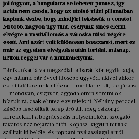
jól fogyott, a hangulatra se lehetett panasz, így
aztán nem csoda, hogy az utolsó utáni pillanatban
kaptunk észbe, hogy mindjárt lekéssük a vonatot.
Mi több, nagyon úgy tűnt, esélyünk sincs elérni,
elvégre a vasútállomás a városka túlsó végére
esett. Ami azért volt különösen bosszantó, mert ez
már az egyetem elvégzése után történt, másnap,
hétfőn reggel vár a munkahelyünk.
Pánikunkat látva megszólalt a baráti kör egyik tagja,
egy nálunk pár évvel idősebb ügyvéd, akivel akkor
és ott találkoztunk először – mint kiderült, utoljára is
–, mondván, csigavér, aggodalomra semmi ok,
bízzuk rá, csak elintéz egy telefont. Néhány perccel
később lesötétített terepjáró állt meg csikorgó
kerekekkel a bográcsozás helyszíneként szolgáló
takaros ház bejárata előtt. Kopasz, kigyúrt férfiak
szálltak ki belőle, és roppant nyájassággal arról