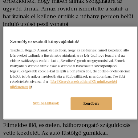
érdeklődtek, hogy miben állnak szolgálatára az
ügyvéd úrnak. Amaz röviden ismertette a szitut: a
barátainak el kellene érniük a néhány percen belül
induló utolsó pesti vonatot.
Személyre szabott könyvajánlatok!
Tisztelt Látogató! Annak érdekében, hogy az ízléséhez minél közelebb álló
könyveket tudjunk a figyelmébe ajánlani, arra kérjük, hogy fogadja el az
ehhez szükséges cookie-kat a „Rendben” gomb megnyomásával. Ennek
hiányában weboldalunk csak a weboldal használata szempontjából
legszükségesebb cookie-kat telepíti a böngészőjébe, de cookie-preferenciáit
később is bármikor módosíthatja a Sütibeállítások menüpontban. További
részletekért olvassa el a
Libri Könyvkereskedelmi Kft. adatkezelési
tájékoztatóját
!
Süti beállítások
Rendben
„Semmi gond” – közölte az említett férfiak egyike,
azzal szinte bedobott bennünket a hátsó ülésre.
Filmekbe illő, esztelen, hátborzongató száguldozás
vette kezdetét. Az autó füstölgő gumikkal,