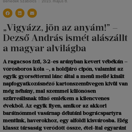
Benedek Szabolcs
2023. május 8.
„Vigyázz, jön az anyám!” –
Dezső András ismét alászállt
a magyar alvilágba
A ragacsos ízű, 3:2-es arányban kevert vébékán –
vörösboros kóla –, a holdjáró cipőn, valamint az
egyik gyorséttermi lánc által a menü mellé kínált
napfogyatkozásnéző kartonszemüvegen kívül van
még néhány, mai szemmel különösen
szürreálisnak tűnő emlékem a kilencvenes
évekből. Az egyik ilyen, amikor az akkori
barátnőmmel vasárnap délutáni bográcspartyra
mentünk, haverokhoz, egy alföldi kisvárosba. Elég
klassz társaság verődött össze, étel-ital egyaránt