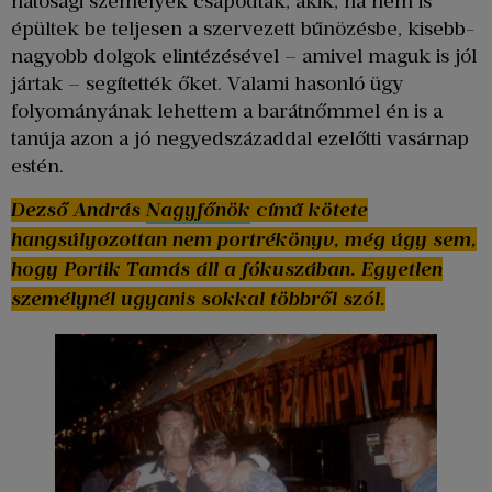
hatósági személyek csapódtak, akik, ha nem is
épültek be teljesen a szervezett bűnözésbe, kisebb-
nagyobb dolgok elintézésével – amivel maguk is jól
jártak – segítették őket. Valami hasonló ügy
folyományának lehettem a barátnőmmel én is a
tanúja azon a jó negyedszázaddal ezelőtti vasárnap
estén.
Dezső András
Nagyfőnök
című kötete
hangsúlyozottan nem portrékönyv, még úgy sem,
hogy Portik Tamás áll a fókuszában. Egyetlen
személynél ugyanis sokkal többről szól.