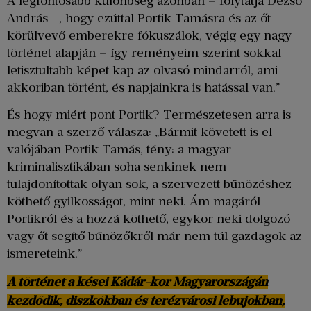
A legfontosabb különbség azonban – folytatja Dezső
András –, hogy ezúttal Portik Tamásra és az őt
körülvevő emberekre fókuszálok, végig egy nagy
történet alapján – így reményeim szerint sokkal
letisztultabb képet kap az olvasó mindarról, ami
akkoriban történt, és napjainkra is hatással van.”
És hogy miért pont Portik? Természetesen arra is
megvan a szerző válasza: „Bármit követett is el
valójában Portik Tamás, tény: a magyar
kriminalisztikában soha senkinek nem
tulajdonítottak olyan sok, a szervezett bűnözéshez
köthető gyilkosságot, mint neki. Ám magáról
Portikról és a hozzá köthető, egykor neki dolgozó
vagy őt segítő bűnözőkről már nem túl gazdagok az
ismereteink.”
A történet a kései Kádár-kor Magyarországán
kezdődik, diszkókban és terézvárosi lebujokban,