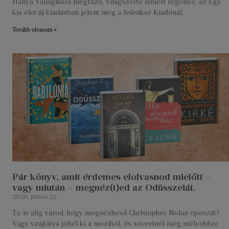
Hanya Yanagihara megrázó, világszerte ismert regénye, az Egy
kis élet új kiadásban jelent meg a Jelenkor Kiadónál.
Tovább olvasom »
Pár könyv, amit érdemes elolvasnod mielőtt –
vagy miután – megnéz(t)ed az Odüsszeiát.
2026. július 22.
Te is alig várod, hogy megnézhesd Christopher Nolan eposzát?
Vagy szájtátva jöttél ki a moziból, és szeretnél még mélyebbre