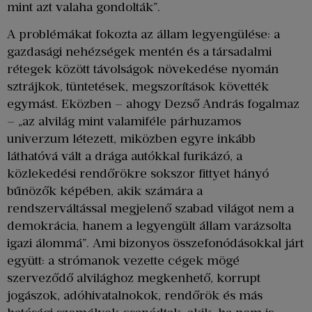
mint azt valaha gondolták”.
A problémákat fokozta az állam legyengülése: a
gazdasági nehézségek mentén és a társadalmi
rétegek között távolságok növekedése nyomán
sztrájkok, tüntetések, megszorítások követték
egymást. Eközben – ahogy Dezső András fogalmaz
– „az alvilág mint valamiféle párhuzamos
univerzum létezett, miközben egyre inkább
láthatóvá vált a drága autókkal furikázó, a
közlekedési rendőrökre sokszor fittyet hányó
bűnözők képében, akik számára a
rendszerváltással megjelenő szabad világot nem a
demokrácia, hanem a legyengült állam varázsolta
igazi álommá”. Ami bizonyos összefonódásokkal járt
együtt: a strómanok vezette cégek mögé
szerveződő alvilághoz megkenhető, korrupt
jogászok, adóhivatalnokok, rendőrök és más