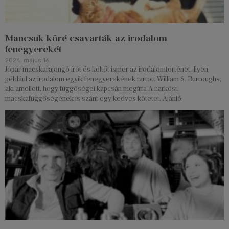
Mancsuk köré csavarták az irodalom
fenegyerekét
2024. május 16.
Jópár macskarajongó írót és költőt ismer az irodalomtörténet. Ilyen
például az irodalom egyik fenegyerekének tartott William S. Burroughs,
aki amellett, hogy függőségei kapcsán megírta A narkóst,
macskafüggőségének is szánt egy kedves kötetet. Ajánló.