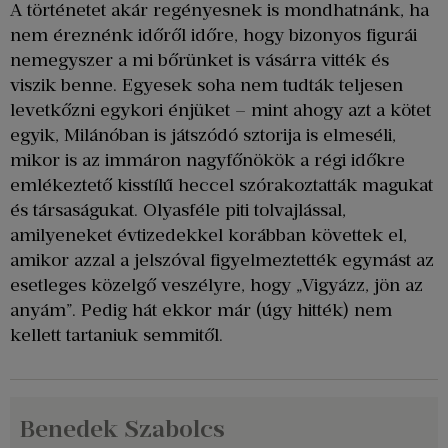
A történetet akár regényesnek is mondhatnánk, ha
nem éreznénk időről időre, hogy bizonyos figurái
nemegyszer a mi bőrünket is vásárra vitték és
viszik benne. Egyesek soha nem tudták teljesen
levetkőzni egykori énjüket – mint ahogy azt a kötet
egyik, Milánóban is játszódó sztorija is elmeséli,
mikor is az immáron nagyfőnökök a régi időkre
emlékeztető kisstílű heccel szórakoztatták magukat
és társaságukat. Olyasféle piti tolvajlással,
amilyeneket évtizedekkel korábban követtek el,
amikor azzal a jelszóval figyelmeztették egymást az
esetleges közelgő veszélyre, hogy „Vigyázz, jön az
anyám”. Pedig hát ekkor már (úgy hitték) nem
kellett tartaniuk semmitől.
Benedek Szabolcs