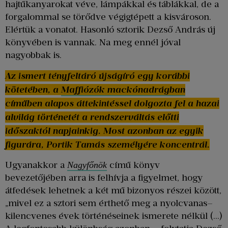
hajtűkanyarokat véve, lámpákkal és táblákkal, de a
forgalommal se törődve végigtépett a kisvároson.
Elértük a vonatot. Hasonló sztorik Dezső András új
könyvében is vannak. Na meg ennél jóval
nagyobbak is.
Az ismert tényfeltáró újságíró egy korábbi
kötetében, a
Maffiózók mackónadrágban
címűben alapos áttekintéssel dolgozta fel a hazai
alvilág történetét a rendszerváltás előtti
időszaktól napjainkig. Most azonban az egyik
figurára, Portik Tamás személyére koncentrál.
Ugyanakkor a
című könyv
Nagyfőnök
bevezetőjében arra is felhívja a figyelmet, hogy
átfedések lehetnek a két mű bizonyos részei között,
„mivel ez a sztori sem érthető meg a nyolcvanas–
kilencvenes évek történéseinek ismerete nélkül (…)