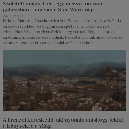
Született május 4-én, egy messzi-messzi
galaxisban – ma van a Star Wars-nap
2024. május 4.
Mi köze Margaret Thatchernek a Star Wars-naphoz, mi a közös Yoda-
ba és Miss Röfiben, és hogyan szerepelt E.T. az űropera egyik
jelenetében? Számos olyan érdekesség van a Csillagok háborúja
kapcsán, amit csak kevesen tudnak. Ezeket gyűjtöttük most össze, és
természetesen az űroperával foglalkozó könyvekre is.
A firenzei kereskedő, aki nyomán máshogy tekint
a könyvekre a világ