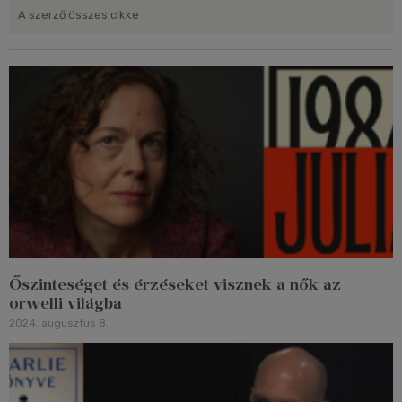
A szerző összes cikke
Őszinteséget és érzéseket visznek a nők az
orwelli világba
2024. augusztus 8.