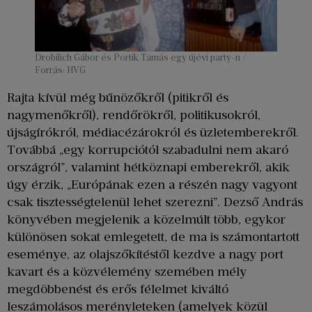
Drobilich Gábor és Portik Tamás egy újévi party-n /
Forrás: HVG
Rajta kívül még bűnözőkről (pitikről és
nagymenőkről), rendőrökről, politikusokról,
újságírókról, médiacézárokról és üzletemberekről.
Továbbá „egy korrupciótól szabadulni nem akaró
országról”, valamint hétköznapi emberekről, akik
úgy érzik, „Európának ezen a részén nagy vagyont
csak tisztességtelenül lehet szerezni”. Dezső András
könyvében megjelenik a közelmúlt több, egykor
különösen sokat emlegetett, de ma is számontartott
eseménye, az olajszőkítéstől kezdve a nagy port
kavart és a közvélemény szemében mély
megdöbbenést és erős félelmet kiváltó
leszámolásos merényleteken (amelyek közül