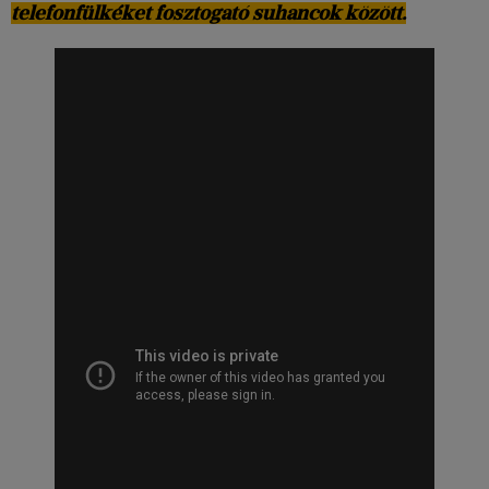
telefonfülkéket fosztogató suhancok között.