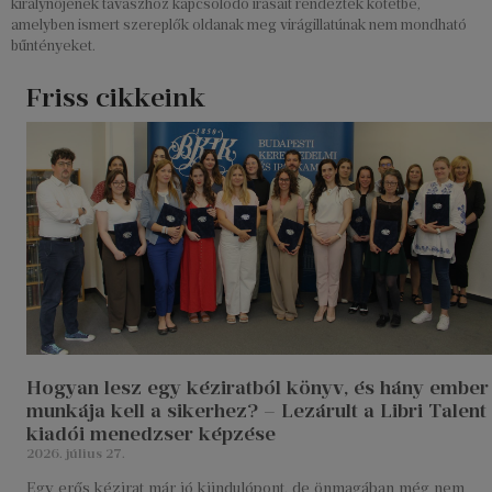
királynőjének tavaszhoz kapcsolódó írásait rendezték kötetbe,
amelyben ismert szereplők oldanak meg virágillatúnak nem mondható
bűntényeket.
Friss cikkeink
Hogyan lesz egy kéziratból könyv, és hány ember
munkája kell a sikerhez? – Lezárult a Libri Talent
kiadói menedzser képzése
2026. július 27.
Egy erős kézirat már jó kiindulópont, de önmagában még nem