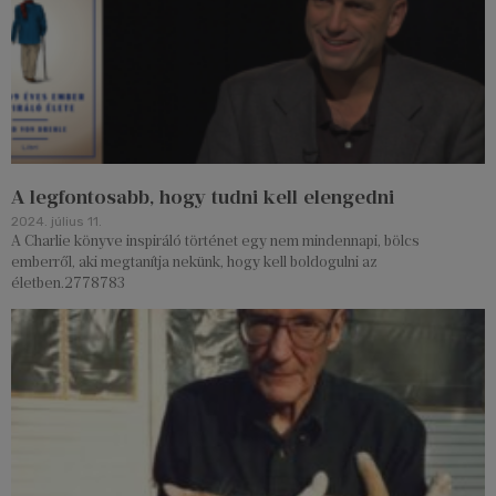
A legfontosabb, hogy tudni kell elengedni
2024. július 11.
A Charlie könyve inspiráló történet egy nem mindennapi, bölcs
emberről, aki megtanítja nekünk, hogy kell boldogulni az
életben.2778783