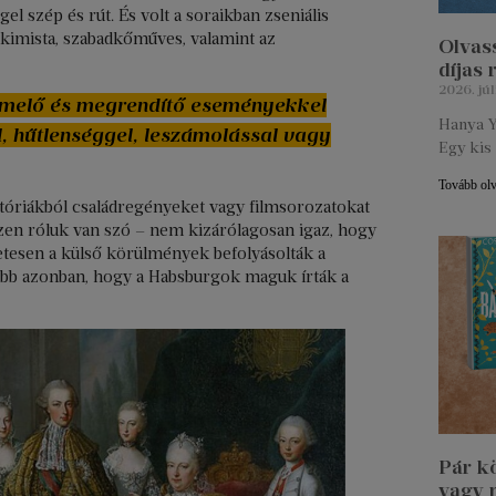
el szép és rút. És volt a soraikban zseniális
 alkimista, szabadkőműves, valamint az
Olvass
díjas
2026. júl
lemelő és megrendítő eseményekkel
Hanya Y
, hűtlenséggel, leszámolással vagy
Egy kis 
Tovább ol
stóriákból családregényeket vagy filmsorozatokat
zen róluk van szó – nem kizárólagosan igaz, hogy
zetesen a külső körülmények befolyásolták a
zőbb azonban, hogy a Habsburgok maguk írták a
Pár k
vagy 