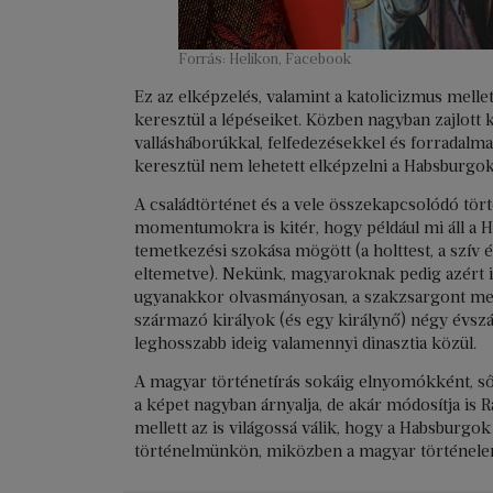
Forrás: Helikon, Facebook
Ez az elképzelés, valamint a katolicizmus melle
keresztül a lépéseiket. Közben nagyban zajlott 
vallásháborúkkal, felfedezésekkel és forradalm
keresztül nem lehetett elképzelni a Habsburgok
A családtörténet és a vele összekapcsolódó tört
momentumokra is kitér, hogy például mi áll a
temetkezési szokása mögött (a holttest, a szív
eltemetve). Nekünk, magyaroknak pedig azért i
ugyanakkor olvasmányosan, a szakzsargont me
származó királyok (és egy királynő) négy évsz
leghosszabb ideig valamennyi dinasztia közül.
A magyar történetírás sokáig elnyomókként, ső
a képet nagyban árnyalja, de akár módosítja is 
mellett az is világossá válik, hogy a Habsburg
történelmünkön, miközben a magyar történelem a