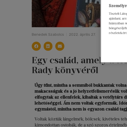
Személyre
Tisztelt Lát
ajánlani, a
hiányában w
böngészőjébe
részletekért
Benedek Szabolcs
2022. április 27.
Egy család, amely a tö
Rady könyvéről
Úgy tűnt, mintha a semmiből bukkantak volna
makacsságuk és a jó helyzetfelismerésük volt
elfogytak az ellenfelek, kihaltak a vetélytárs 
lehetőséggel. Ám nem voltak egyformák. Id
egymástól, mintha nem is egyazon család tagj
Voltak köztük lángelmék, bölcsek, kivételes teh
kimondottan ostobák, de a szó szoros értelmébe