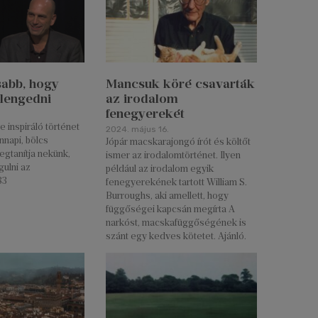
sabb, hogy
Mancsuk köré csavarták
elengedni
az irodalom
fenegyerekét
e inspiráló történet
2024. május 16.
napi, bölcs
Jópár macskarajongó írót és költőt
egtanítja nekünk,
ismer az irodalomtörténet. Ilyen
gulni az
például az irodalom egyik
83
fenegyerekének tartott William S.
Burroughs, aki amellett, hogy
függőségei kapcsán megírta A
narkóst, macskafüggőségének is
szánt egy kedves kötetet. Ajánló.