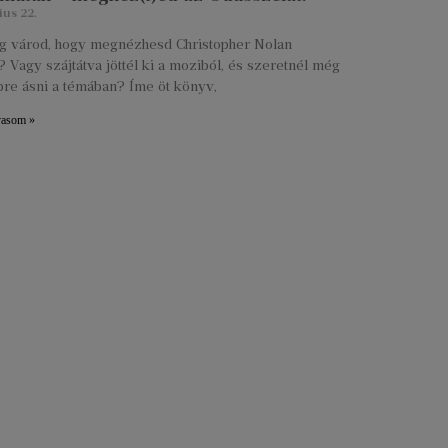
ius 22.
lig várod, hogy megnézhesd Christopher Nolan
 Vagy szájtátva jöttél ki a moziból, és szeretnél még
re ásni a témában? Íme öt könyv,
vasom »