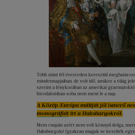
Több mint fél évezreden keresztül meghatároz
mindennapjaiban, de volt idő, amikor a világ je
szerint a fénykorában az amerikai gyarmatokt
birodalomban soha nem ment le a nap.
A Közép-Európa múltját jól ismerő ne
monográfiát
írt a Habsburgokról.
Nem csupán azért nem volt könnyű dolga, mert 
Habsburgoké (gyakran maguk se kezelték egységk