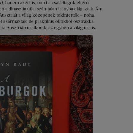
, hanem azért is, mert a családtagok eltérő
n a dinasztia útjai számtalan irányba elágaztak. Ám
usztriát a világ közepének tekintették – noha,
ét származtak, de praktikus okokból osztrákká
i Ausztrián uralkodik, az egyben a világ ura is.