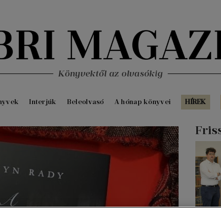
Könyvektől az olvasókig
nyvek
Interjúk
Beleolvasó
A hónap könyvei
HÍREK
Fris