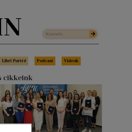
Libri Portré
Podcast
Videók
s cikkeink