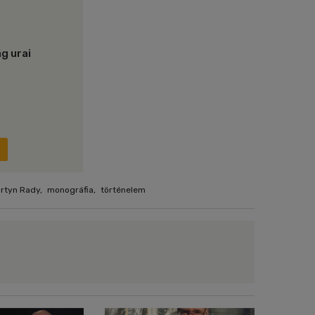
g urai
rtyn Rady
,
monográfia
,
történelem