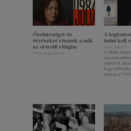
Őszinteséget és
A legfonto
érzéseket visznek a nők
tudni kell 
az orwelli világba
2024. július 11.
A Charlie könyv
2024. augusztus 8.
egy nem minden
emberről, aki m
hogy kell boldo
életben.27787