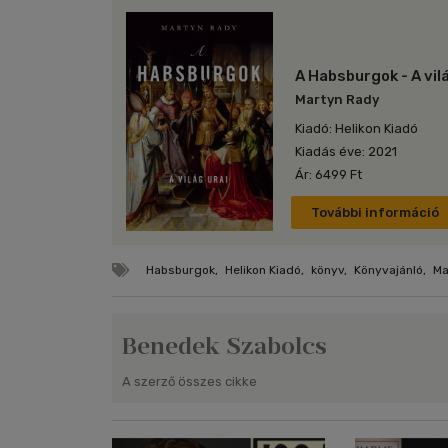
A Habsburgok - A vilá
Martyn Rady
Kiadó: Helikon Kiadó
Kiadás éve: 2021
Ár: 6499 Ft
További információ
Habsburgok
,
Helikon Kiadó
,
könyv
,
Könyvajánló
,
Ma
Benedek Szabolcs
A szerző összes cikke