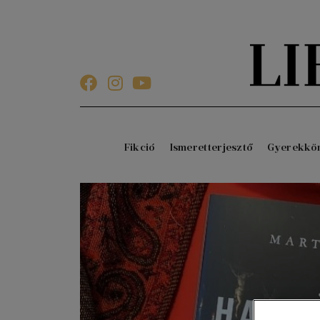
Fikció
Ismeretterjesztő
Gyerekkö