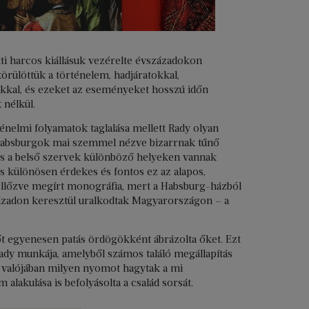
tti harcos kiállásuk vezérelte évszázadokon
körülöttük a történelem, hadjáratokkal,
akkal, és ezeket az eseményeket hosszú időn
 nélkül.
énelmi folyamatok taglalása mellett Rady olyan
 Habsburgok mai szemmel nézve bizarrnak tűnő
 és a belső szervek különböző helyeken vannak
s különösen érdekes és fontos ez az alapos,
llőzve megírt monográfia, mert a Habsburg-házból
ázadon keresztül uralkodtak Magyarországon – a
t egyenesen patás ördögökként ábrázolta őket. Ezt
Rady munkája, amelyből számos találó megállapítás
ok valójában milyen nyomot hagytak a mi
lakulása is befolyásolta a család sorsát.