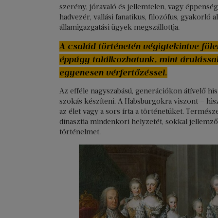
szerény, jóravaló és jellemtelen, vagy éppenségg
hadvezér, vallási fanatikus, filozófus, gyakorló
államigazgatási ügyek megszállottja.
A család történetén végigtekintve fö
éppúgy találkozhatunk, mint árulással
egyenesen vérfertőzéssel.
Az efféle nagyszabású, generációkon átívelő hi
szokás készíteni. A Habsburgokra viszont – his
az élet vagy a sors írta a történetüket. Termés
dinasztia mindenkori helyzetét, sokkal jellem
történelmet.