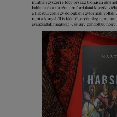
mintha egyszerre több ország trónusán ülnének)
habitusa és a történelem fordulatai következtébe
a Habsburgok egy dologban egyformák voltak: A
mint a könyvből is kiderül, eredetileg nem onn
avanzsálták magukat –, és úgy gondolták, hogy ak