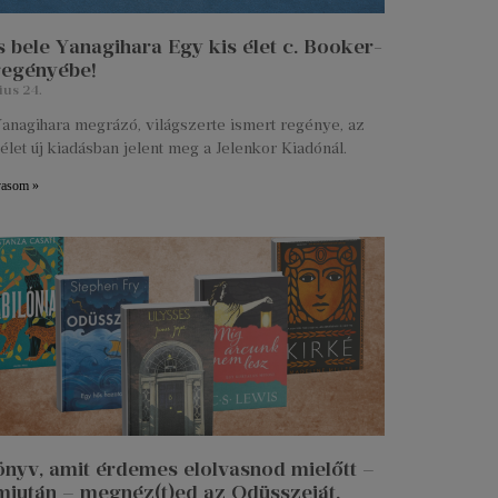
 bele Yanagihara Egy kis élet c. Booker-
 regényébe!
ius 24.
anagihara megrázó, világszerte ismert regénye, az
élet új kiadásban jelent meg a Jelenkor Kiadónál.
vasom »
önyv, amit érdemes elolvasnod mielőtt –
miután – megnéz(t)ed az Odüsszeiát.