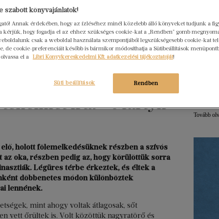
 szabott könyvajánlatok!
Hogya
ogató! Annak érdekében, hogy az ízléséhez minél közelebb álló könyveket tudjunk a fi
ember
rra kérjük, hogy fogadja el az ehhez szükséges cookie-kat a „Rendben” gomb megnyom
eboldalunk csak a weboldal használata szempontjából legszükségesebb cookie-kat tele
Libri
, de cookie-preferenciáit később is bármikor módosíthatja a Sütibeállítások menüpont
2026. júl
 olvassa el a
Libri Könyvkereskedelmi Kft. adatkezelési tájékoztatóját
!
Egy erő
nem elé
Süti beállítások
Rendben
szerkes
rténelmet írta – Martyn
menedz
Tovább ol
 elő, holott fölemelkedésüknek részben a szívós
 az oka, részben pedig az, hogy körülöttük sorra
dinasztiák. Légüres térbe érkeztek, és éltek a
őnként döbbenetes módon különböztek
ai lennének.
etségek, mint ahogy voltak átlagosak, sőt
n vett őrültek is. Volt közöttük nagyratörő és