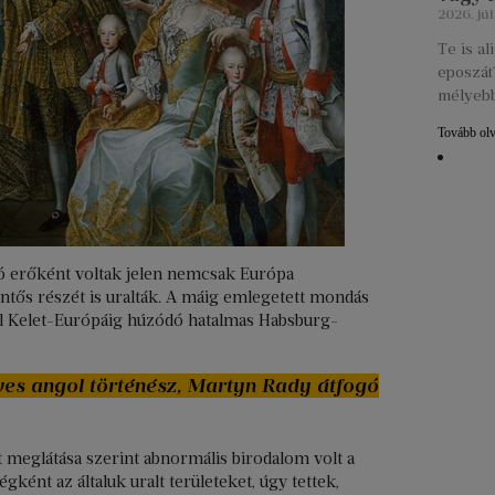
2026. júl
Te is a
eposzát?
mélyebb
Tovább ol
ó erőként voltak jelen nemcsak Európa
lentős részét is uralták. A máig emlegetett mondás
ól Kelet-Európáig húzódó hatalmas Habsburg-
ves angol történész, Martyn Rady átfogó
meglátása szerint abnormális birodalom volt a
ént az általuk uralt területeket, úgy tettek,