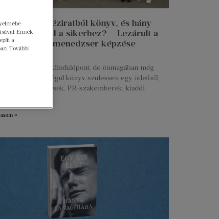
n lesz egy kéziratból könyv, és hány
gyelmébe
 munkája kell a sikerhez? – Lezárult a
ásával. Ennek
píti a
 Talent kiadói menedzser képzése
ban. További
ius 27.
s kézirat már jó kiindulópont, de önmagában még
g. Ahhoz, hogy végül könyv szülessen egy ötletből,
ztők, marketingesek, PR-szakemberek, kiadói
serek és még
vasom »