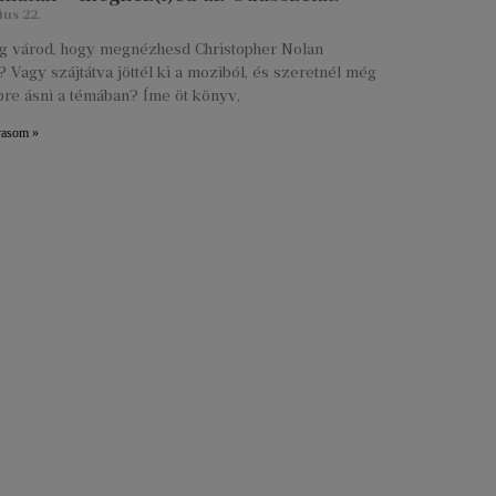
ius 22.
lig várod, hogy megnézhesd Christopher Nolan
 Vagy szájtátva jöttél ki a moziból, és szeretnél még
re ásni a témában? Íme öt könyv,
vasom »