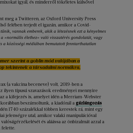
rmixokat igyál, és minderről tökéletes külsővel
nt meg a Twitteren, az Oxford University Press
lső felében terjedt el igazán, amikor a Covid-
űnik, vannak emberek, akik a létezésnek ezt a kényelmes
k a »normális élethez« való visszatérés gondolatát, vagy
és a közösségi médiában bemutatott fenntarthatatlan
mmer szerint a goblin mód valójában a
p tekintenek a társadalmi normákra,
vax (a vakcina beceneve) volt, 2019-ben a
 az ilyen típusú szavazások eredményei mennyire
az a kifejezés is, amelyet idén a Merriam-Webster
r korábban beszámoltunk, a kiadónál a
gázlángozás
 idén 1740 százalékkal többen kerestek rá, mint egy
ai jelenségre utal, amikor valaki manipulációval
 valóságérzékelését és aláássa az önbizalmát azzal a
felette.