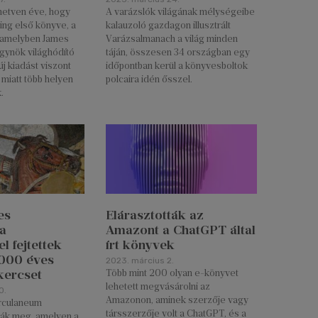
 hetven éve, hogy
A varázslók világának mélységeibe
ing első könyve, a
kalauzoló gazdagon illusztrált
 amelyben James
Varázsalmanach a világ minden
ynök világhódító
táján, összesen 34 országban egy
 új kiadást viszont
időpontban kerül a könyvesboltok
 miatt több helyen
polcaira idén ősszel.
.
es
Elárasztották az
ia
Amazont a ChatGPT által
l fejtettek
írt könyvek
000 éves
2023. március 2.
kercset
Több mint 200 olyan e-könyvet
lehetett megvásárolni az
0.
Amazonon, aminek szerzője vagy
rculaneum
társszerzője volt a ChatGPT, és a
ták meg, amelyen a