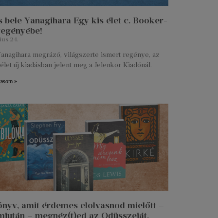
 bele Yanagihara Egy kis élet c. Booker-
 regényébe!
ius 24.
anagihara megrázó, világszerte ismert regénye, az
élet új kiadásban jelent meg a Jelenkor Kiadónál.
vasom »
önyv, amit érdemes elolvasnod mielőtt –
miután – megnéz(t)ed az Odüsszeiát.