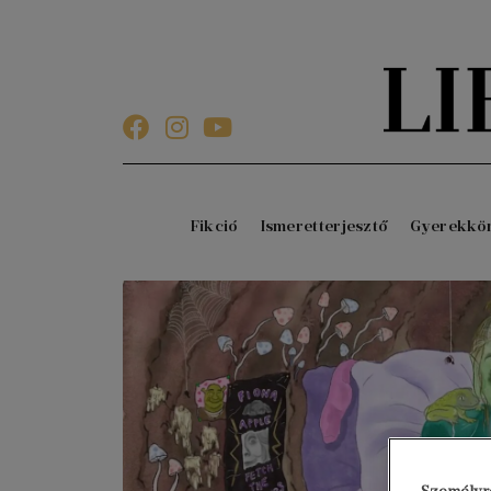
Fikció
Ismeretterjesztő
Gyerekkö