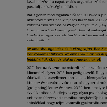
kezdd edzéssel a napot, csakis organikus zöld tu
posztolj a közösségi médiában.
Bár a goblin mód fogalma először 2009-ben jele
nyilatkozata szerint a kifejezés használata 2022 e
korlátozások számos országban enyhültek.
„Úgy t
formáját szeretnék tartósan fenntartani: ők elutasítjá
lázadnak az egyre elérhetetlenebb esztétikai normák 
életmód ellen.”
Az amerikai nyelvész és lexikográfus, Ben Zi
korszellemet tükrözi: az emberek már máskép
felülbírálják őket és újakat fogadhatnak el.
2021-ben az év szava az oxfordi szótár szerint a 
klímavészhelyzet, 2013-ban pedig a szelfi. Hogy
tükrözik a korszellemet, annak ékes bizonyítéka 
kiadó az év szavának választott. Ahogy arról má
(gaslighting) lett az év szava 2022-ben, amelyre
évvel korábban. A kifejezés egy olyan pszichológi
tudatosan félrevezeti a másikat, megkérdőjelezi a
szándékkal, hogy teljes kontrollt gyakorolhasson 