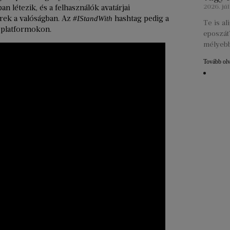
n létezik, és a felhasználók avatárjai
2026. júl
rek a valóságban. Az
hashtag pedig a
#IStandWith
Te is a
i platformokon.
eposzát?
mélyebb
Tovább ol