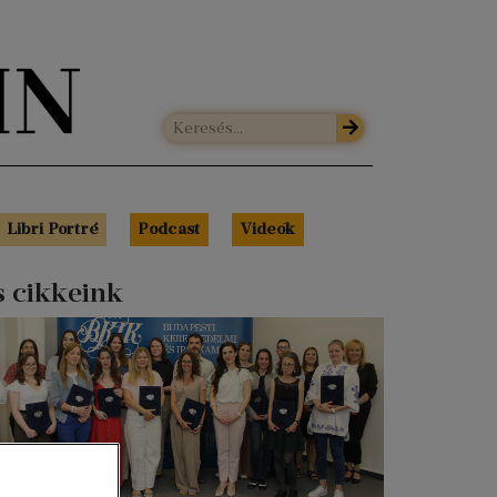
Libri Portré
Podcast
Videók
s cikkeink