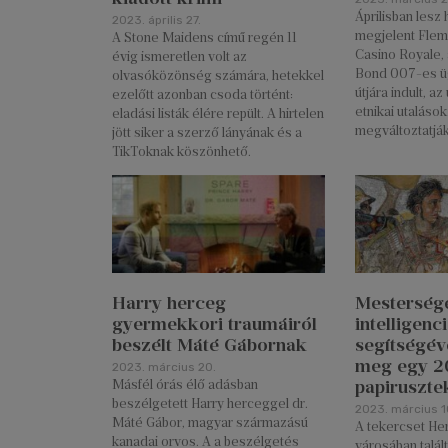
Áprilisban lesz
2023. április 27.
megjelent Flem
A Stone Maidens című regén 11
Casino Royale,
évig ismeretlen volt az
Bond 007-es üg
olvasóközönség számára, hetekkel
útjára indult, az
ezelőtt azonban csoda történt:
etnikai utalások
eladási listák élére repült. A hirtelen
megváltoztatják
jött siker a szerző lányának és a
TikToknak köszönhető.
Harry herceg
Mesterség
gyermekkori traumáiról
intelligenc
beszélt Máté Gábornak
segítségéve
meg egy 2
2023. március 20.
papiruszte
Másfél órás élő adásban
beszélgetett Harry herceggel dr.
2023. március 1
Máté Gábor, magyar származású
A tekercset He
kanadai orvos. A a beszélgetés
városában talál