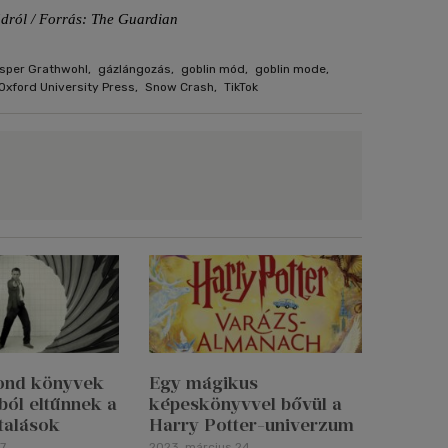
ódról / Forrás: The Guardian
sper Grathwohl
,
gázlángozás
,
goblin mód
,
goblin mode
,
Oxford University Press
,
Snow Crash
,
TikTok
ond könyvek
Egy mágikus
ból eltűnnek a
képeskönyvvel bővül a
utalások
Harry Potter-univerzum
7.
2023. március 24.