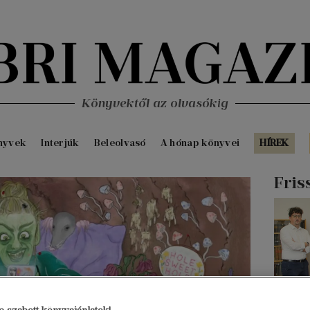
Könyvektől az olvasókig
nyvek
Interjúk
Beleolvasó
A hónap könyvei
HÍREK
Fris