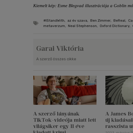
Kiemelt kép: Esme Blegvad illusztrációja a Goblin m
#IStandWith
,
az év szava
,
Ben Zimmer
,
BeReal
,
Ca
metaverzum
,
Neal Stephenson
,
Oxford Dictionary
,
Garai Viktória
A szerző összes cikke
A szerző lányának
A James B
TikTok-videója miatt lett
új kiadásai
világsiker egy 11 éve
rasszista 
kiadott krimi
2023. március 2