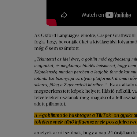
Az Oxford Languages elnöke, Casper Grathwohl 
fogja, hogy bevonják őket a kiválasztási folyamat
még ő sem számított.
„Tekintettel az idei évre, a goblin mód egybecseng mi
magunkat, és megkönnyebbülés beismerni, hogy nem
Képtelenség minden percben a legjobb formánkat mut
tőlünk. Ezt bizonyítja az olyan platformok drámai nö
Ez az alkalma
sikeres, főleg a Z generáció körében.”
megszerkesztett képek helyett. Illúzió nélküli, va
felvételeket osztanak meg magukról a felhaszná
adott pillanatot.
A #goblinmode hashtaget a TikTok-on gyakran
tökéletesnek tűnő influenszerek posztjaira re
amelyek arról szólnak, hogy a nap 24 órájában le