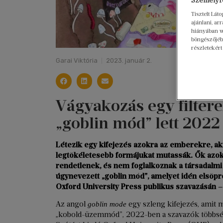
Személyre
Tisztelt Lát
ajánlani, a
hiányában w
böngészőjébe
részletekért
Garai Viktória
2023. január 2.
Vágyakozás egy filtere
„goblin mód” lett 2022
Létezik egy kifejezés azokra az emberekre, aki
legtökéletesebb formájukat mutassák. Ők azok, 
rendetlenek, és nem foglalkoznak a társadalmi e
úgynevezett „goblin mód”, amelyet idén elsöpr
Oxford University Press publikus szavazásán –
Az angol
egy szleng kifejezés, amit 
goblin mode
„kobold-üzemmód”, 2022-ben a szavazók többség