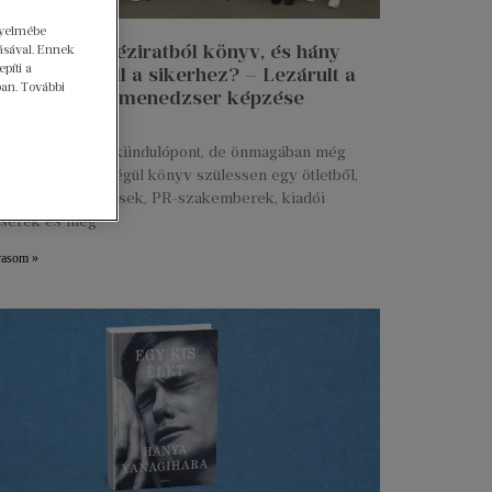
gyelmébe
n lesz egy kéziratból könyv, és hány
ásával. Ennek
píti a
 munkája kell a sikerhez? – Lezárult a
ban. További
 Talent kiadói menedzser képzése
ius 27.
s kézirat már jó kiindulópont, de önmagában még
g. Ahhoz, hogy végül könyv szülessen egy ötletből,
ztők, marketingesek, PR-szakemberek, kiadói
serek és még
vasom »