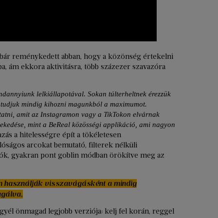
bár reménykedett abban, hogy a közönség értekelni
ba, ám ekkora aktivitásra, több százezer szavazóra
ndannyiunk lelkiállapotával. Sokan túlterheltnek érezzük
 tudjuk mindig kihozni magunkból a maximumot.
atni, amit az Instagramon vagy a TikTokon elvárnak
vekedése, mint a BeReal közösségi applikáció, ami nagyon
zás a hitelességre épít a tökéletesen
lóságos arcokat bemutató, filterek nélküli
lók, gyakran pont goblin módban örökítve meg az
 használják visszavágásként a mindig
agálva,
gyél önmagad legjobb verziója: kelj fel korán, reggel