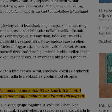
ikus szavazásán. A kifejezés az oxfordi szótár
valaki szégyenérzet nélkül vállalja, hogy öntörvényű,
Olvass
sta, ápolatlan, mohó és ezekkel kapcsolatban teljességgel
díjas
2026. júl
-járvány alatti lezárások idején tapasztalhattak meg.
Hanya Y
i sehova, ezért bűntudat nélkül lustálkodhattak.
Egy kis 
s elhanyagolja, pizsamában, kócosan jár-kel a
em fordít figyelmet arra, hogy egészségesen éljen
Tovább ol
éktelenül fogyasztja a kedvére való ételeket, és nem
 „normál üzemmódban”, a lezárások előtt kellett élnie.
kat utasítja vissza az az ember, aki goblin módban
k azon kifejezések sorát, amelyek közül az emberek
ember adta le a voksát, és goblin mód elsöprő
ést, ami a szavazatok 93 százalékát jelenti. A
en pedig egy hashtag, az #IStandWith végzett.
Pár k
 álló világ gyűjtőfogalma. A szót 1992-ben Neal
vagy 
berpunk-regényében, a szerző ezzel a szóval írta le