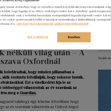
 szabott könyvajánlatok!
ogató! Annak érdekében, hogy az ízléséhez minél közelebb álló könyveket tudjunk a fi
Hogya
rra kérjük, hogy fogadja el az ehhez szükséges cookie-kat a „Rendben” gomb megnyom
eboldalunk csak a weboldal használata szempontjából legszükségesebb cookie-kat tele
ember
, de cookie-preferenciáit később is bármikor módosíthatja a Sütibeállítások menüpont
Libri
 olvassa el a
Libri Könyvkereskedelmi Kft. adatkezelési tájékoztatóját
!
2026. júl
Egy erő
Süti beállítások
Rendben
nem elé
szerkes
k nélküli világ után – A
menedz
 szava Oxfordnál
Tovább ol
k belefáradtak, hogy minden pillanatban a
akik őszintén felvállalják, hogy sokszor lusták,
lvárásokkal. Ezt a viselkedést írja le az
ő többséggel választottak az év szavának az
 írta meg a
Guardian
.
magyarul valahogy úgy lehetne lefordítani, hogy
e az év szavának választotta az Oxford Angol