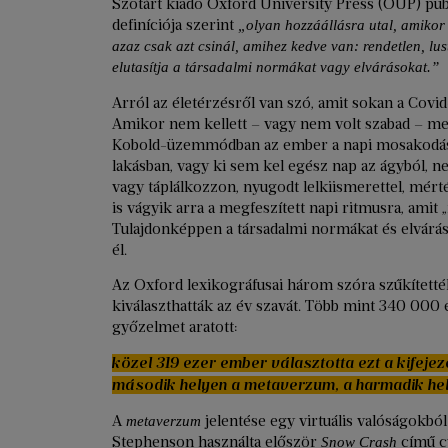
Szótárt kiadó Oxford University Press (OUP) publ
definíciója szerint
„olyan hozzáállásra utal, amikor 
azaz csak azt csinál, amihez kedve van: rendetlen, lu
elutasítja a társadalmi normákat vagy elvárásokat.”
Arról az életérzésről van szó, amit sokan a Covid
Amikor nem kellett – vagy nem volt szabad – menn
Kobold-üzemmódban az ember a napi mosakodást i
lakásban, vagy ki sem kel egész nap az ágyból, n
vagy táplálkozzon, nyugodt lelkiismerettel, mért
is vágyik arra a megfeszített napi ritmusra, amit
Tulajdonképpen a társadalmi normákat és elváráso
él.
Az Oxford lexikográfusai három szóra szűkítetté
kiválaszthatták az év szavát. Több mint 340 000 
győzelmet aratott:
közel 319 ezer ember választotta ezt a kifejez
második helyen a metaverzum, a harmadik hely
A
jelentése egy virtuális valóságokból
metaverzum
Stephenson használta először
című cy
Snow Crash