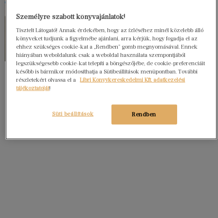
Személyre szabott könyvajánlatok!
Tisztelt Látogató! Annak érdekében, hogy az ízléséhez minél közelebb álló
könyveket tudjunk a figyelmébe ajánlani, arra kérjük, hogy fogadja el az
ehhez szükséges cookie-kat a „Rendben” gomb megnyomásával. Ennek
hiányában weboldalunk csak a weboldal használata szempontjából
legszükségesebb cookie-kat telepíti a böngészőjébe, de cookie-preferenciáit
később is bármikor módosíthatja a Sütibeállítások menüpontban. További
részletekért olvassa el a
Libri Könyvkereskedelmi Kft. adatkezelési
tájékoztatóját
!
Süti beállítások
Rendben