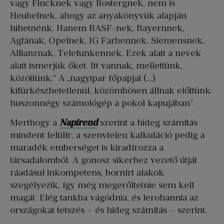
vagy Fincknek vagy Rostergnek, nem is
Heubelnek, ahogy az anyakönyvük alapján
hihetnénk. Hanem BASF-nek, Bayernnek,
Agfának, Opelnek, IG Farbennek, Siemensnek,
Allianznak, Telefunkennek. Ezek alatt a nevek
alatt ismerjük őket. Itt vannak, mellettünk,
közöttünk.” A „nagyipar főpapjai (…)
kifürkészhetetlenül, közömbösen állnak előttünk:
huszonnégy számológép a pokol kapujában”.
Merthogy a
Napirend
szerint a hideg számítás
mindent felülír, a szenvtelen kalkuláció pedig a
maradék emberséget is kiradírozza a
társadalomból. A gonosz sikerhez vezető útját
ráadásul inkompetens, bornírt alakok
szegélyezik, így még megerőltetnie sem kell
magát. Elég tankba vágódnia, és lerohannia az
országokat tetszés – és hideg számítás – szerint.