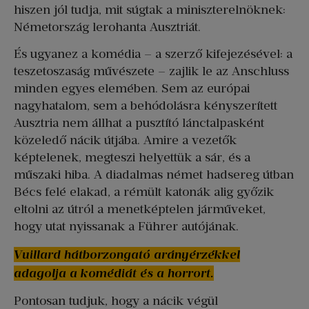
hiszen jól tudja, mit súgtak a miniszterelnöknek:
Németország lerohanta Ausztriát.
És ugyanez a komédia – a szerző kifejezésével: a
teszetoszaság művészete – zajlik le az Anschluss
minden egyes elemében. Sem az európai
nagyhatalom, sem a behódolásra kényszerített
Ausztria nem állhat a pusztító lánctalpasként
közeledő nácik útjába. Amire a vezetők
képtelenek, megteszi helyettük a sár, és a
műszaki hiba. A diadalmas német hadsereg útban
Bécs felé elakad, a rémült katonák alig győzik
eltolni az útról a menetképtelen járműveket,
hogy utat nyissanak a Führer autójának.
Vuillard hátborzongató arányérzékkel
adagolja a komédiát és a horrort.
Pontosan tudjuk, hogy a nácik végül