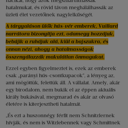
nácikat, hogy azok megszilárdíthassák
hatalmukat, és rövid távon meghálálhassák az
üzleti élet vezetőinek nagylelkűségét.
A tárgyaláson ülők hús-vér emberek, Vuillard
narrátora bizonyítja ezt, odamegy hozzájuk,
bebújik a ruhájuk alá, kiül a bajszukra, és
onnan nézi, ahogy a hatalmasságok
összenyálazzák makulátlan önmagukat.
Ezzel egyben figyelmeztet is, ezek az emberek
csak „parányi hús-csontkupacok”, a lényeg az,
ami mögöttük, felettük áll. A vállalat. Amely, akár
egy birodalom, nem bukik el az éppen aktuális
király bukásával, megmarad és akár az olvasó
életére is kiterjesztheti hatalmát.
„És ezt a huszonnégy férfit nem Schnitzlernek
hívják, és nem is Witzlebennek vagy Schmittnek