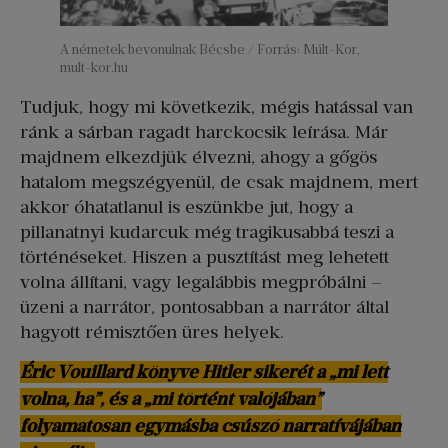
A németek bevonulnak Bécsbe / Forrás: Múlt-Kor,
mult-kor.hu
Tudjuk, hogy mi következik, mégis hatással van
ránk a sárban ragadt harckocsik leírása. Már
majdnem elkezdjük élvezni, ahogy a gőgös
hatalom megszégyenül, de csak majdnem, mert
akkor óhatatlanul is eszünkbe jut, hogy a
pillanatnyi kudarcuk még tragikusabbá teszi a
történéseket. Hiszen a pusztítást meg lehetett
volna állítani, vagy legalábbis megpróbálni –
üzeni a narrátor, pontosabban a narrátor által
hagyott rémisztően üres helyek.
Éric Vouillard könyve Hitler sikerét a „mi lett
volna, ha”, és a „mi történt valójában”
folyamatosan egymásba csúszó narratívájában