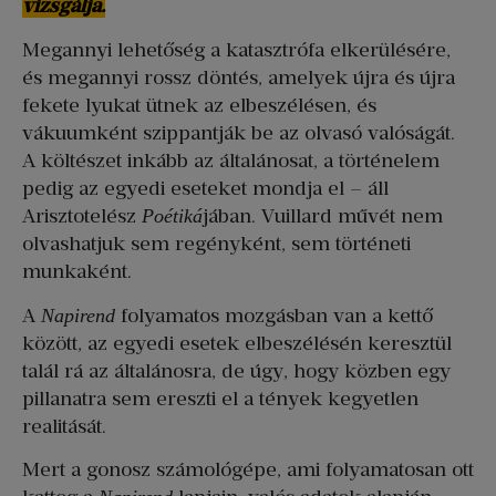
vizsgálja.
Megannyi lehetőség a katasztrófa elkerülésére,
és megannyi rossz döntés, amelyek újra és újra
fekete lyukat ütnek az elbeszélésen, és
vákuumként szippantják be az olvasó valóságát.
A költészet inkább az általánosat, a történelem
pedig az egyedi eseteket mondja el – áll
Arisztotelész
jában. Vuillard művét nem
Poétiká
olvashatjuk sem regényként, sem történeti
munkaként.
A
folyamatos mozgásban van a kettő
Napirend
között, az egyedi esetek elbeszélésén keresztül
talál rá az általánosra, de úgy, hogy közben egy
pillanatra sem ereszti el a tények kegyetlen
realitását.
Mert a gonosz számológépe, ami folyamatosan ott