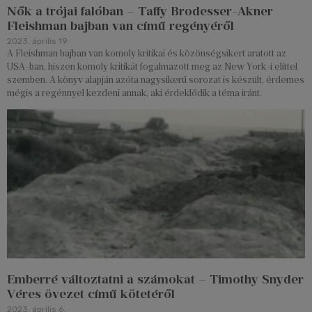
Nők a trójai falóban – Taffy Brodesser-Akner
Fleishman bajban van című regényéről
2023. április 19.
A Fleishman bajban van komoly kritikai és közönségsikert aratott az
USA-ban, hiszen komoly kritikát fogalmazott meg az New York-i elittel
szemben. A könyv alapján azóta nagysikerű sorozat is készült, érdemes
mégis a regénnyel kezdeni annak, aki érdeklődik a téma iránt.
Emberré változtatni a számokat – Timothy Snyder
Véres övezet című kötetéről
2023. április 6.