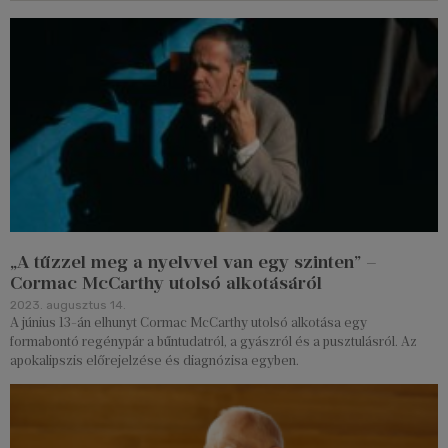
„A tűzzel meg a nyelvvel van egy szinten” –
Cormac McCarthy utolsó alkotásáról
2023. augusztus 14.
A június 13-án elhunyt Cormac McCarthy utolsó alkotása egy
formabontó regénypár a bűntudatról, a gyászról és a pusztulásról. Az
apokalipszis előrejelzése és diagnózisa egyben.