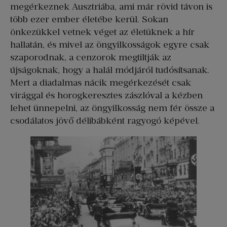
megérkeznek Ausztriába, ami már rövid távon is
több ezer ember életébe kerül. Sokan
önkezükkel vetnek véget az életüknek a hír
hallatán, és mivel az öngyilkosságok egyre csak
szaporodnak, a cenzorok megtiltják az
újságoknak, hogy a halál módjáról tudósítsanak.
Mert a diadalmas nácik megérkezését csak
virággal és horogkeresztes zászlóval a kézben
lehet ünnepelni, az öngyilkosság nem fér össze a
csodálatos jövő délibábként ragyogó képével.