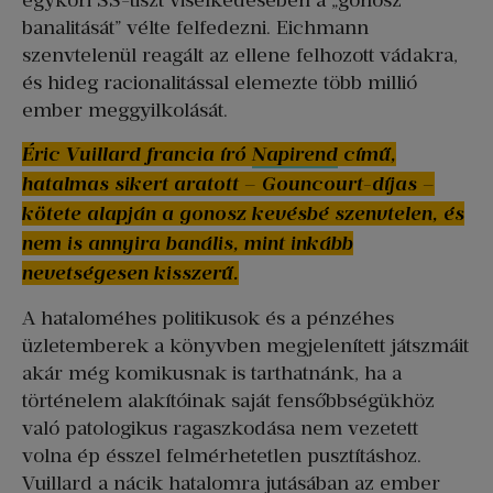
egykori SS-tiszt viselkedésében a „gonosz
banalitását” vélte felfedezni. Eichmann
szenvtelenül reagált az ellene felhozott vádakra,
és hideg racionalitással elemezte több millió
ember meggyilkolását.
Éric Vuillard francia író
Napirend
című,
hatalmas sikert aratott – Gouncourt-díjas –
kötete alapján a gonosz kevésbé szenvtelen, és
nem is annyira banális, mint inkább
nevetségesen kisszerű.
A hataloméhes politikusok és a pénzéhes
üzletemberek a könyvben megjelenített játszmáit
akár még komikusnak is tarthatnánk, ha a
történelem alakítóinak saját fensőbbségükhöz
való patologikus ragaszkodása nem vezetett
volna ép ésszel felmérhetetlen pusztításhoz.
Vuillard a nácik hatalomra jutásában az ember