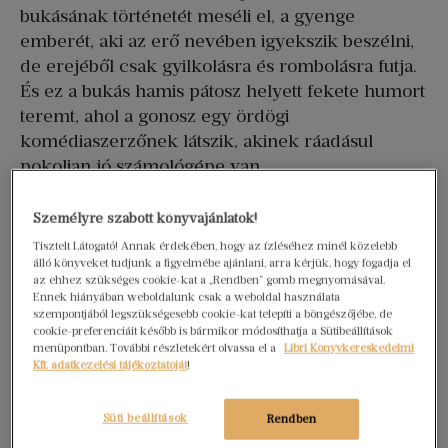
bukásának történetét meséli el, a gyenge
emberét, aki az erő nevében igyekszik beszélni,
de erejéből csak gyilkolásra és rombolásra futja.
És ez a bukás hamis pátosz helyett fekete humort
teremt, ahol a gonosz egy ördögi
komédiaszerzőnek látszik, akinek ráadásul
pokolian jó számológépe van.
1933. február 20. nem olyan nap volt, mint a
Személyre szabott könyvajánlatok!
többi, írja Vuillard. „Pedig a legtöbben, bedőlve a
Tisztelt Látogató! Annak érdekében, hogy az ízléséhez minél közelebb
munka illedelmes, nagy hazugságának,
álló könyveket tudjunk a figyelmébe ajánlani, arra kérjük, hogy fogadja el
keményen gürcöltek egész délelőtt, egy néma,
az ehhez szükséges cookie-kat a „Rendben” gomb megnyomásával.
Ennek hiányában weboldalunk csak a weboldal használata
jóravaló igazságot magukba sűrítő mozdulataik
szempontjából legszükségesebb cookie-kat telepíti a böngészőjébe, de
serény pantomimmá tömörítették össze
cookie-preferenciáit később is bármikor módosíthatja a Sütibeállítások
menüpontban. További részletekért olvassa el a
Libri Könyvkereskedelmi
létezésünk egész hőskölteményét”. Mindeközben
Kft. adatkezelési tájékoztatóját
!
a „Spree partján úriemberek szálltak ki
automobiljukból egy palota előtt, távol a tiszteletre
Süti beállítások
Rendben
méltó munkásosztálytól.”