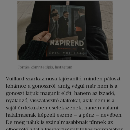
Forrás: könyvterápia, Instagram
Vuillard szarkazmusa kijózanító, minden pátoszt
lehámoz a gonoszról, amíg végül már nem is a
gonoszt látjuk magunk előtt, hanem az izzadó,
nyáladzó, visszataszító alakokat, akik nem is a
saját érdekükben cselekszenek, hanem valami
hatalmasnak képzelt eszme – a pénz – nevében.
De még náluk is szánalmasabbnak tűnnek az
elbeszélő által a kisszerűségük teljes pompájában