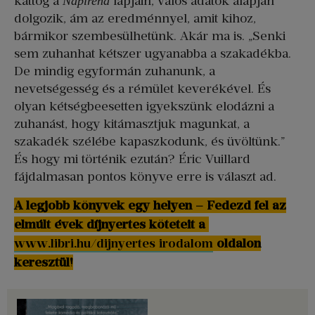
kattog a
lapjain, valós adatok alapján
Napirend
dolgozik, ám az eredménnyel, amit kihoz,
bármikor szembesülhetünk. Akár ma is. „Senki
sem zuhanhat kétszer ugyanabba a szakadékba.
De mindig egyformán zuhanunk, a
nevetségesség és a rémület keverékével. És
olyan kétségbeesetten igyekszünk elodázni a
zuhanást, hogy kitámasztjuk magunkat, a
szakadék szélébe kapaszkodunk, és üvöltünk.”
És hogy mi történik ezután? Éric Vuillard
fájdalmasan pontos könyve erre is választ ad.
A legjobb könyvek egy helyen – Fedezd fel az
elmúlt évek díjnyertes köteteit a
www.libri.hu/dijnyertes irodalom
oldalon
keresztül!