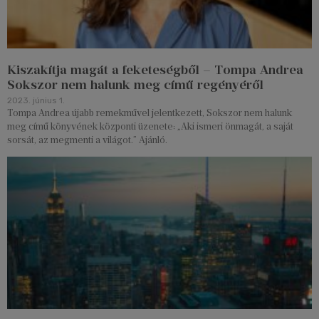
Kiszakítja magát a feketeségből – Tompa Andrea
Sokszor nem halunk meg című regényéről
2023. június 1.
Tompa Andrea újabb remekművel jelentkezett, Sokszor nem halunk
meg című könyvének központi üzenete: „Aki ismeri önmagát, a saját
sorsát, az megmenti a világot.” Ajánló.