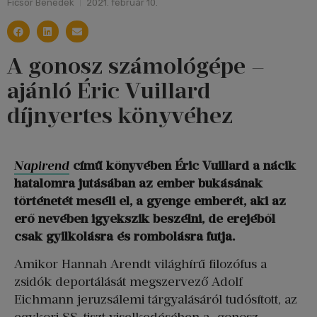
Ficsor Benedek
2021. február 10.
A gonosz számológépe –
ajánló Éric Vuillard
díjnyertes könyvéhez
Napirend
című könyvében Éric Vuillard a nácik
hatalomra jutásában az ember bukásának
történetét meséli el, a gyenge emberét, aki az
erő nevében igyekszik beszélni, de erejéből
csak gyilkolásra és rombolásra futja.
Amikor Hannah Arendt világhírű filozófus a
zsidók deportálását megszervező Adolf
Eichmann jeruzsálemi tárgyalásáról tudósított, az