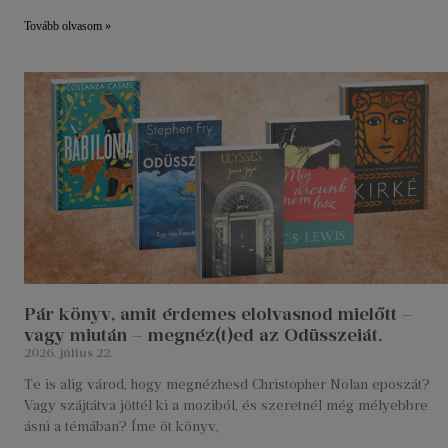
Tovább olvasom »
Pár könyv, amit érdemes elolvasnod mielőtt –
vagy miután – megnéz(t)ed az Odüsszeiát.
2026. július 22.
Te is alig várod, hogy megnézhesd Christopher Nolan eposzát?
Vagy szájtátva jöttél ki a moziból, és szeretnél még mélyebbre
ásni a témában? Íme öt könyv,