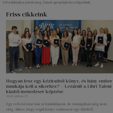
évfordulójakor jelent meg. Ennek apropóján beszélgettünk.
Friss cikkeink
Hogyan lesz egy kéziratból könyv, és hány ember
munkája kell a sikerhez? – Lezárult a Libri Talent
kiadói menedzser képzése
2026. július 27.
Egy erős kézirat már jó kiindulópont, de önmagában még nem
elég. Ahhoz, hogy végül könyv szülessen egy ötletből,