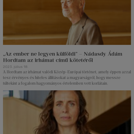
„Az ember ne legyen külföldi” – Nádasdy Ádám
Hordtam az irhámat című kötetéről
2023. július 18.
A Hordtam az irhámat valódi Közép-Európai történet, amely éppen azzal
tesz érvényes és hiteles állításokat a magyarságról, hogy messze
túltekint a fogalom hagyományos értelemben vett korlátain.