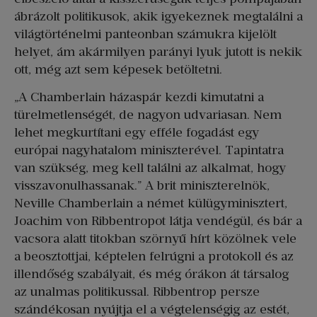
ábrázolt politikusok, akik igyekeznek megtalálni a
világtörténelmi panteonban számukra kijelölt
helyet, ám akármilyen parányi lyuk jutott is nekik
ott, még azt sem képesek betöltetni.
„A Chamberlain házaspár kezdi kimutatni a
türelmetlenségét, de nagyon udvariasan. Nem
lehet megkurtítani egy efféle fogadást egy
európai nagyhatalom miniszterével. Tapintatra
van szükség, meg kell találni az alkalmat, hogy
visszavonulhassanak.” A brit miniszterelnök,
Neville Chamberlain a német külügyminisztert,
Joachim von Ribbentropot látja vendégül, és bár a
vacsora alatt titokban szörnyű hírt közölnek vele
a beosztottjai, képtelen felrúgni a protokoll és az
illendőség szabályait, és még órákon át társalog
az unalmas politikussal. Ribbentrop persze
szándékosan nyújtja el a végtelenségig az estét,