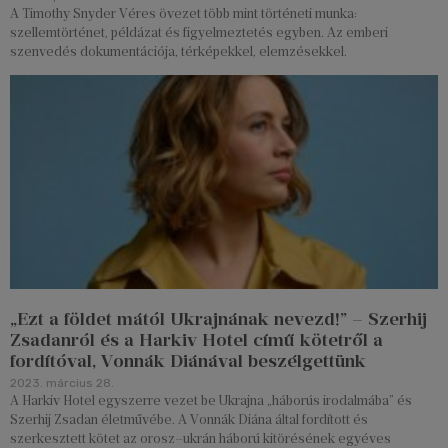
A Timothy Snyder Véres övezet több mint történeti munka:
szellemtörténet, példázat és figyelmeztetés egyben. Az emberi
szenvedés dokumentációja, térképekkel, elemzésekkel.
„Ezt a földet mától Ukrajnának nevezd!” – Szerhij
Zsadanról és a Harkiv Hotel című kötetről a
fordítóval, Vonnák Diánával beszélgettünk
2023. március 28.
A Harkiv Hotel egyszerre vezet be Ukrajna „háborús irodalmába” és
Szerhij Zsadan életművébe. A Vonnák Diána által fordított és
szerkesztett kötet az orosz–ukrán háború kitörésének egyéves