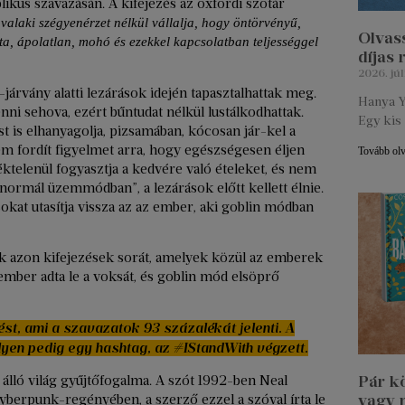
ikus szavazásán. A kifejezés az oxfordi szótár
valaki szégyenérzet nélkül vállalja, hogy öntörvényű,
Olvass
sta, ápolatlan, mohó és ezekkel kapcsolatban teljességgel
díjas
2026. júl
-járvány alatti lezárások idején tapasztalhattak meg.
Hanya Y
i sehova, ezért bűntudat nélkül lustálkodhattak.
Egy kis 
s elhanyagolja, pizsamában, kócosan jár-kel a
em fordít figyelmet arra, hogy egészségesen éljen
Tovább ol
éktelenül fogyasztja a kedvére való ételeket, és nem
 „normál üzemmódban”, a lezárások előtt kellett élnie.
kat utasítja vissza az az ember, aki goblin módban
k azon kifejezések sorát, amelyek közül az emberek
ember adta le a voksát, és goblin mód elsöprő
ést, ami a szavazatok 93 százalékát jelenti. A
en pedig egy hashtag, az #IStandWith végzett.
Pár k
 álló világ gyűjtőfogalma. A szót 1992-ben Neal
vagy 
berpunk-regényében, a szerző ezzel a szóval írta le