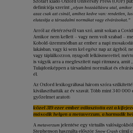
Szótárt kiadó Oxford University Press (OUP) publ
definíciója szerint
„olyan hozzáállásra utal, amikor 
azaz csak azt csinál, amihez kedve van: rendetlen, lu
elutasítja a társadalmi normákat vagy elvárásokat.”
Arról az életérzésről van szó, amit sokan a Covid
Amikor nem kellett – vagy nem volt szabad – menn
Kobold-üzemmódban az ember a napi mosakodást i
lakásban, vagy ki sem kel egész nap az ágyból, n
vagy táplálkozzon, nyugodt lelkiismerettel, mért
is vágyik arra a megfeszített napi ritmusra, amit
Tulajdonképpen a társadalmi normákat és elváráso
él.
Az Oxford lexikográfusai három szóra szűkítetté
kiválaszthatták az év szavát. Több mint 340 000 
győzelmet aratott:
közel 319 ezer ember választotta ezt a kifejez
második helyen a metaverzum, a harmadik hely
A
jelentése egy virtuális valóságokból
metaverzum
Stephenson használta először
című cy
Snow Crash