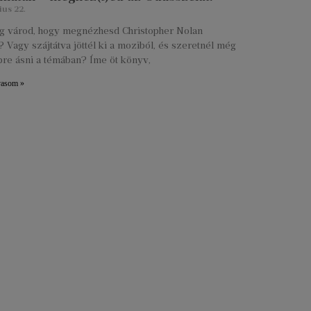
ius 22.
lig várod, hogy megnézhesd Christopher Nolan
 Vagy szájtátva jöttél ki a moziból, és szeretnél még
re ásni a témában? Íme öt könyv,
vasom »