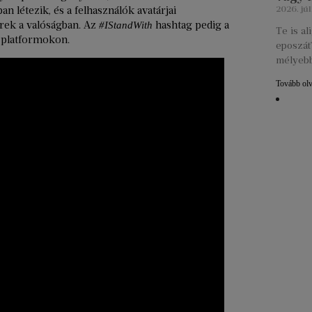
n létezik, és a felhasználók avatárjai
2026. júl
rek a valóságban. Az
hashtag pedig a
#IStandWith
Te is a
i platformokon.
eposzát?
mélyebb
Tovább ol