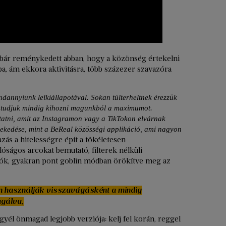
bár reménykedett abban, hogy a közönség értekelni
ba, ám ekkora aktivitásra, több százezer szavazóra
ndannyiunk lelkiállapotával. Sokan túlterheltnek érezzük
 tudjuk mindig kihozni magunkból a maximumot.
atni, amit az Instagramon vagy a TikTokon elvárnak
vekedése, mint a BeReal közösségi applikáció, ami nagyon
zás a hitelességre épít a tökéletesen
lóságos arcokat bemutató, filterek nélküli
lók, gyakran pont goblin módban örökítve meg az
 használják visszavágásként a mindig
agálva,
gyél önmagad legjobb verziója: kelj fel korán, reggel