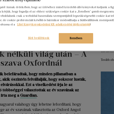
 szabott könyvajánlatok!
ogató! Annak érdekében, hogy az ízléséhez minél közelebb álló könyveket tudjunk a fi
Hogya
rra kérjük, hogy fogadja el az ehhez szükséges cookie-kat a „Rendben” gomb megnyom
eboldalunk csak a weboldal használata szempontjából legszükségesebb cookie-kat tele
ember
, de cookie-preferenciáit később is bármikor módosíthatja a Sütibeállítások menüpont
Libri
 olvassa el a
Libri Könyvkereskedelmi Kft. adatkezelési tájékoztatóját
!
2026. júl
Egy erő
Süti beállítások
Rendben
nem elé
szerkes
k nélküli világ után – A
menedz
 szava Oxfordnál
Tovább ol
k belefáradtak, hogy minden pillanatban a
akik őszintén felvállalják, hogy sokszor lusták,
lvárásokkal. Ezt a viselkedést írja le az
ő többséggel választottak az év szavának az
 írta meg a
Guardian
.
magyarul valahogy úgy lehetne lefordítani, hogy
e az év szavának választotta az Oxford Angol