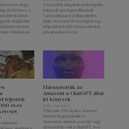
 hetven éve, hogy
A varázslók világának mélységeibe
ing első könyve, a
kalauzoló gazdagon illusztrált
 amelyben James
Varázsalmanach a világ minden
ynök világhódító
táján, összesen 34 országban egy
 új kiadást viszont
időpontban kerül a könyvesboltok
 miatt több helyen
polcaira idén ősszel.
.
es
Elárasztották az
ia
Amazont a ChatGPT által
l fejtettek
írt könyvek
000 éves
2023. március 2.
kercset
Több mint 200 olyan e-könyvet
lehetett megvásárolni az
0.
Amazonon, aminek szerzője vagy
rculaneum
társszerzője volt a ChatGPT, és a
ták meg, amelyen a