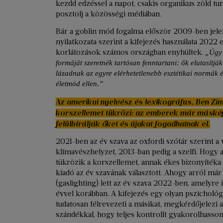
kezdd edzéssel a napot, csakis organikus zöld tu
posztolj a közösségi médiában.
Bár a goblin mód fogalma először 2009-ben jele
nyilatkozata szerint a kifejezés használata 2022 e
korlátozások számos országban enyhültek.
„Úgy t
formáját szeretnék tartósan fenntartani: ők elutasítjá
lázadnak az egyre elérhetetlenebb esztétikai normák 
életmód ellen.”
Az amerikai nyelvész és lexikográfus, Ben Zi
korszellemet tükrözi: az emberek már máskép
felülbírálják őket és újakat fogadhatnak el.
2021-ben az év szava az oxfordi szótár szerint a 
klímavészhelyzet, 2013-ban pedig a szelfi. Hogy
tükrözik a korszellemet, annak ékes bizonyítéka 
kiadó az év szavának választott. Ahogy arról má
(gaslighting) lett az év szava 2022-ben, amelyre
évvel korábban. A kifejezés egy olyan pszichológi
tudatosan félrevezeti a másikat, megkérdőjelezi a
szándékkal, hogy teljes kontrollt gyakorolhasson 