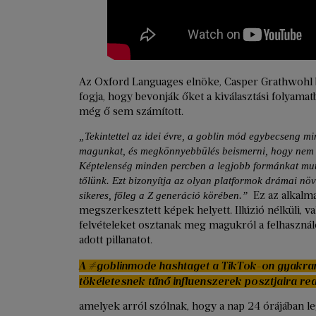
Az Oxford Languages elnöke, Casper Grathwohl 
fogja, hogy bevonják őket a kiválasztási folyamat
még ő sem számított.
„Tekintettel az idei évre, a goblin mód egybecseng mi
magunkat, és megkönnyebbülés beismerni, hogy nem
Képtelenség minden percben a legjobb formánkat mut
tőlünk. Ezt bizonyítja az olyan platformok drámai nö
Ez az alkalma
sikeres, főleg a Z generáció körében.”
megszerkesztett képek helyett. Illúzió nélküli, va
felvételeket osztanak meg magukról a felhaszná
adott pillanatot.
A #goblinmode hashtaget a TikTok-on gyakran
tökéletesnek tűnő influenszerek posztjaira re
amelyek arról szólnak, hogy a nap 24 órájában le