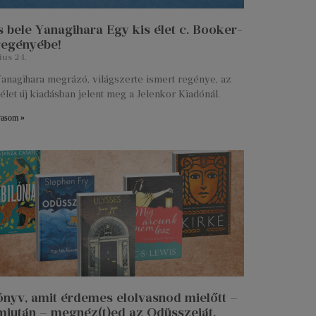
 bele Yanagihara Egy kis élet c. Booker-
 regényébe!
ius 24.
anagihara megrázó, világszerte ismert regénye, az
élet új kiadásban jelent meg a Jelenkor Kiadónál.
vasom »
önyv, amit érdemes elolvasnod mielőtt –
miután – megnéz(t)ed az Odüsszeiát.