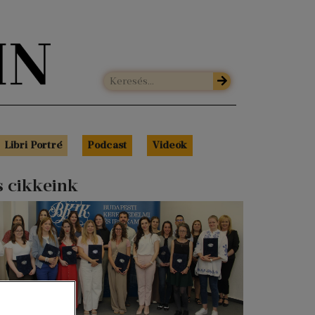
Libri Portré
Podcast
Videók
s cikkeink