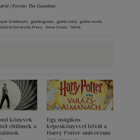
ódról / Forrás: The Guardian
sper Grathwohl
,
gázlángozás
,
goblin mód
,
goblin mode
,
Oxford University Press
,
Snow Crash
,
TikTok
ond könyvek
Egy mágikus
ból eltűnnek a
képeskönyvvel bővül a
utalások
Harry Potter-univerzum
7.
2023. március 24.