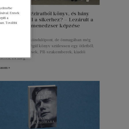
gyelmébe
n lesz egy kéziratból könyv, és hány
ásával. Ennek
píti a
 munkája kell a sikerhez? – Lezárult a
ban. További
 Talent kiadói menedzser képzése
ius 27.
s kézirat már jó kiindulópont, de önmagában még
g. Ahhoz, hogy végül könyv szülessen egy ötletből,
ztők, marketingesek, PR-szakemberek, kiadói
serek és még
vasom »