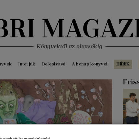
Könyvektől az olvasókig
nyvek
Interjúk
Beleolvasó
A hónap könyvei
HÍREK
Fris