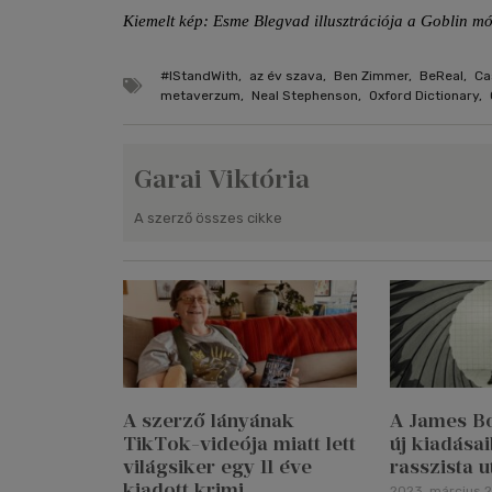
Kiemelt kép: Esme Blegvad illusztrációja a Goblin m
#IStandWith
,
az év szava
,
Ben Zimmer
,
BeReal
,
Ca
metaverzum
,
Neal Stephenson
,
Oxford Dictionary
,
Garai Viktória
A szerző összes cikke
A szerző lányának
A James B
TikTok-videója miatt lett
új kiadásai
világsiker egy 11 éve
rasszista 
kiadott krimi
2023. március 2