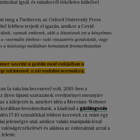
rmixokat igyál, és minderről tökéletes külsővel
nt meg a Twitteren, az Oxford University Press
lső felében terjedt el igazán, amikor a Covid-
űnik, vannak emberek, akik a létezésnek ezt a kényelmes
k a »normális élethez« való visszatérés gondolatát, vagy
és a közösségi médiában bemutatott fenntarthatatlan
mmer szerint a goblin mód valójában a
p tekintenek a társadalmi normákra,
vax (a vakcina beceneve) volt, 2019-ben a
 az ilyen típusú szavazások eredményei mennyire
az a kifejezés is, amelyet idén a Merriam-Webster
r korábban beszámoltunk, a kiadónál a
gázlángozás
 idén 1740 százalékkal többen kerestek rá, mint egy
ai jelenségre utal, amikor valaki manipulációval
 valóságérzékelését és aláássa az önbizalmát azzal a
felette.