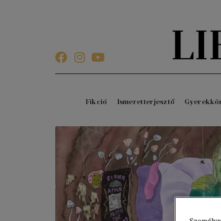
Fikció
Ismeretterjesztő
Gyerekkö