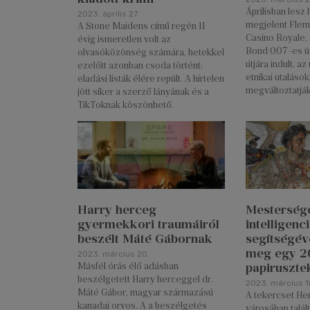
Áprilisban lesz
2023. április 27.
megjelent Flem
A Stone Maidens című regén 11
Casino Royale,
évig ismeretlen volt az
Bond 007-es üg
olvasóközönség számára, hetekkel
útjára indult, az
ezelőtt azonban csoda történt:
etnikai utalások
eladási listák élére repült. A hirtelen
megváltoztatják
jött siker a szerző lányának és a
TikToknak köszönhető.
Harry herceg
Mesterség
gyermekkori traumáiról
intelligenc
beszélt Máté Gábornak
segítségéve
meg egy 2
2023. március 20.
papiruszte
Másfél órás élő adásban
beszélgetett Harry herceggel dr.
2023. március 1
Máté Gábor, magyar származású
A tekercset He
kanadai orvos. A a beszélgetés
városában talál