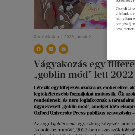
Személyre
Tisztelt Lát
ajánlani, a
hiányában w
böngészőjébe
részletekért
Garai Viktória
2023. január 2.
Vágyakozás egy filtere
„goblin mód” lett 2022
Létezik egy kifejezés azokra az emberekre, aki
legtökéletesebb formájukat mutassák. Ők azok, 
rendetlenek, és nem foglalkoznak a társadalmi e
úgynevezett „goblin mód”, amelyet idén elsöpr
Oxford University Press publikus szavazásán –
Az angol
egy szleng kifejezés, amit 
goblin mode
„kobold-üzemmód”, 2022-ben a szavazók többség