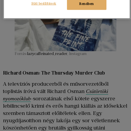
Süti beállítások
Rendben
Forrás:
lazycaffeinated_reader
, Instagram
Richard Osman: The Thursday Murder Club
A televíziós producerből és műsorvezetőből
toplistás íróvá vált Richard Osman
Csütörtöki
-sorozatának első kötete egyszerre
nyomozóklub
lebilincselő krimi és erős hangú kiállás az idősekkel
szemben támasztott előítéletek ellen. Egy
nyugdíjasotthon négy lakója egy sor véletlennek
köszönhetően egy brutális gyilkosság utáni