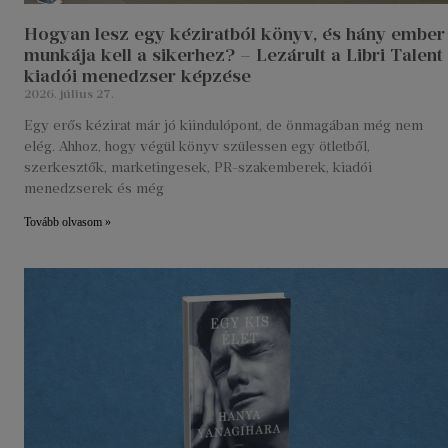
Hogyan lesz egy kéziratból könyv, és hány ember
munkája kell a sikerhez? – Lezárult a Libri Talent
kiadói menedzser képzése
2026. július 27.
Egy erős kézirat már jó kiindulópont, de önmagában még nem
elég. Ahhoz, hogy végül könyv szülessen egy ötletből,
szerkesztők, marketingesek, PR-szakemberek, kiadói
menedzserek és még
Tovább olvasom »