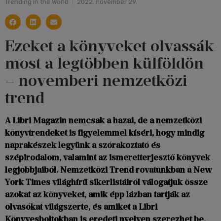
Trending in the World
2022. november 29.
Ezeket a könyveket olvassák
most a legtöbben külföldön
– novemberi nemzetközi
trend
A Libri Magazin nemcsak a hazai, de a nemzetközi
könyvtrendeket is figyelemmel kíséri, hogy mindig
naprakészek legyünk a szórakoztató és
szépirodalom, valamint az ismeretterjesztő könyvek
legjobbjaiból. Nemzetközi Trend rovatunkban a New
York Times világhírű sikerlistáiról válogatjuk össze
azokat az könyveket, amik épp lázban tartják az
olvasókat világszerte, és amiket a Libri
Könyvesboltokban is eredeti nyelven szerezhet be.