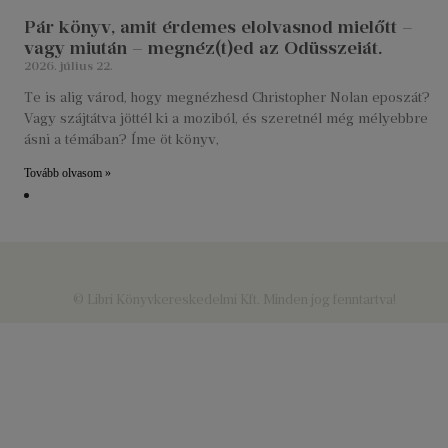
Pár könyv, amit érdemes elolvasnod mielőtt –
vagy miután – megnéz(t)ed az Odüsszeiát.
2026. július 22.
Te is alig várod, hogy megnézhesd Christopher Nolan eposzát?
Vagy szájtátva jöttél ki a moziból, és szeretnél még mélyebbre
ásni a témában? Íme öt könyv,
Tovább olvasom »
© Libri Könyvkereskedelmi Kft. Minden jog fenntartva!