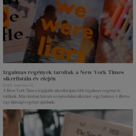
Izgalmas regények taroltak a New York Times
sikerlistáin év elején
2023. március 13.
A New York Times legújabb sikerlistáján több izgalmas regényt is
találunk. Márciusban három szépirodalmi alkotást, egy fantasy-t, illetve
egy ifjúsági regényt ajánlunk.