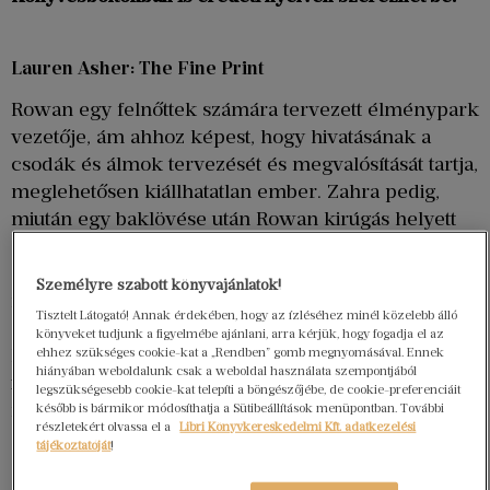
Lauren Asher: The Fine Print
Rowan egy felnőttek számára tervezett élménypark
vezetője, ám ahhoz képest, hogy hivatásának a
csodák és álmok tervezését és megvalósítását tartja,
meglehetősen kiállhatatlan ember. Zahra pedig,
miután egy baklövése után Rowan kirúgás helyett
előlépteti, szép lassan közelebb kerülni főnökéhez,
és fényt deríteni annak féltve őrzött titkára is. A
Személyre szabott könyvajánlatok!
romantikus történetek „ellenségekből szeretők”
Tisztelt Látogató! Annak érdekében, hogy az ízléséhez minél közelebb álló
alzsánere mind több rajongót vonz világszerte, ez a
könyveket tudjunk a figyelmébe ajánlani, arra kérjük, hogy fogadja el az
könyv pedig ékes példája annak, hogy még egy
ehhez szükséges cookie-kat a „Rendben” gomb megnyomásával. Ennek
hiányában weboldalunk csak a weboldal használata szempontjából
ilyen jól bejáratott történettípusban is lehet újat
legszükségesebb cookie-kat telepíti a böngészőjébe, de cookie-preferenciáit
mutatni.
később is bármikor módosíthatja a Sütibeállítások menüpontban. További
részletekért olvassa el a
Libri Könyvkereskedelmi Kft. adatkezelési
tájékoztatóját
!