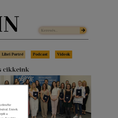
Libri Portré
Podcast
Videók
s cikkeink
gyelmébe
ásával. Ennek
píti a