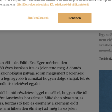
, de cookie-preferenciáit később is bármikor módosíthatja a Sütibeállítások menüpont
 olvassa el a
Libri Könyvkereskedelmi Kft. adatkezelési tájékoztatóját
!
Hogya
ember
Süti beállítások
Rendben
Libri
2026. júl
Egy erő
nem elé
szerkes
menedz
Tovább ol
 élő – dr. Edith Eva Eger mérhetetlen
89 éves korában írta és jelentette meg A döntés
 a pszichológusi pályája során megismert páciensek
 a legnagyobb traumákat hogyan dolgozhatjuk fel, és
lt tiszteletével együtt.
döbbentő részletességgel meséli el, hogyan élte túl
t Auschwitz borzalmait. Miközben olvastam, az
rs, borzasztó kép és esemény a szemem előtt
le, ami hihetetlen élményt ad, még ha ez jelen