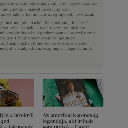
lgetésekre való felkészülésnek. A munkaszünetekben,
mindig jöttek a „huncut napok”, amikor
erve faltam, falom ma is a regényeket, novellákat.
gítenek megoldani a hétköznapokban jelentkező,
részeivé válhatnak, okosan rávezetve minket a
A minket körülvevő világ rohamosan és percről percre
ra, azért, hogy követhessük az újat, hogy
et. A napjainkban felmerülő kérdésekre adandó
ezgetni, szubjektíven, csapongva, hangulataimnak
 le a hírekről
Az amerikai katonaság
éged
legendája, aki írónak
? – Jakupcsek
sem utolsó – David