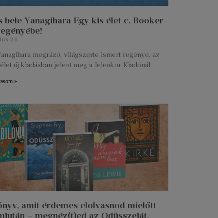
 bele Yanagihara Egy kis élet c. Booker-
 regényébe!
ius 24.
anagihara megrázó, világszerte ismert regénye, az
élet új kiadásban jelent meg a Jelenkor Kiadónál.
vasom »
önyv, amit érdemes elolvasnod mielőtt –
miután – megnéz(t)ed az Odüsszeiát.