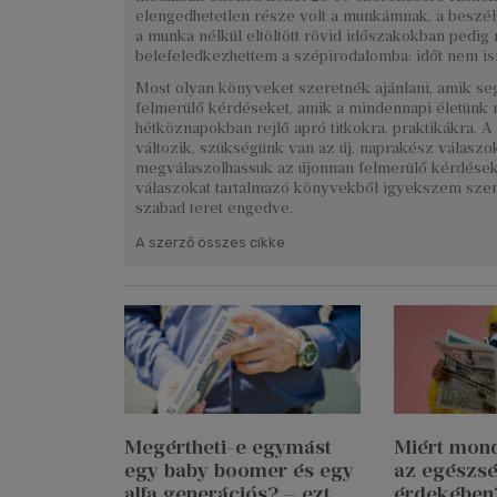
elengedhetetlen része volt a munkámnak, a beszé
a munka nélkül eltöltött rövid időszakokban pedig 
belefeledkezhettem a szépirodalomba: időt nem ism
Most olyan könyveket szeretnék ajánlani, amik se
felmerülő kérdéseket, amik a mindennapi életünk 
hétköznapokban rejlő apró titkokra, praktikákra. 
változik, szükségünk van az új, naprakész válaszok
megválaszolhassuk az újonnan felmerülő kérdések
válaszokat tartalmazó könyvekből igyekszem szem
szabad teret engedve.
A szerző összes cikke
Megértheti-e egymást
Miért mondj
egy baby boomer és egy
az egészs
alfa generációs? – ezt
érdekében