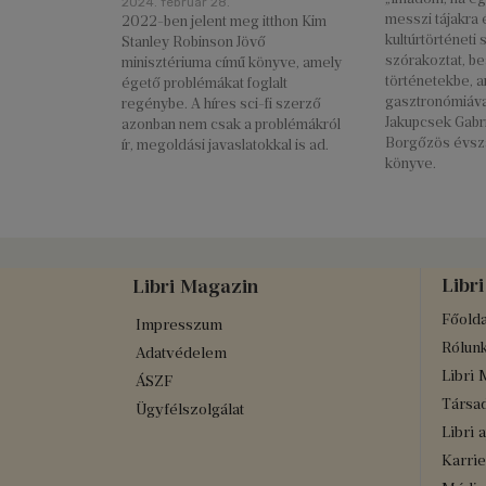
2024. február 28.
messzi tájakra
2022-ben jelent meg itthon Kim
kultúrtörténeti 
Stanley Robinson Jövő
szórakoztat, be
minisztériuma című könyve, amely
történetekbe, a
égető problémákat foglalt
gasztronómiáva
regénybe. A híres sci-fi szerző
Jakupcsek Gabri
azonban nem csak a problémákról
Borgőzös évsz
ír, megoldási javaslatokkal is ad.
könyve.
Libri
Libri Magazin
Főolda
Impresszum
Rólun
Adatvédelem
Libri 
ÁSZF
Társad
Ügyfélszolgálat
Libri 
Karrie