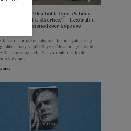
ban. További
n lesz egy kéziratból könyv, és hány
 munkája kell a sikerhez? – Lezárult a
 Talent kiadói menedzser képzése
ius 27.
s kézirat már jó kiindulópont, de önmagában még
g. Ahhoz, hogy végül könyv szülessen egy ötletből,
ztők, marketingesek, PR-szakemberek, kiadói
serek és még
vasom »