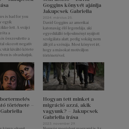
rása
Goggins könyvét ajánlja
Jakupcsek Gabriella
ws is bad for you
2024. március 25.
v egyik
David Goggins az amerikai
ikke lett. A svájci
katonaság élő legendája, aki
zóta a
egyedülálló teljesítményt nyújtott
is összesítette a
szolgálata alatt, pedig sokáig nem
tal okozott negatív
állt jól a szénája. Most könyvet írt,
 vitát kiváltó kötete
hogy a másokat motiváljon
ven is olvashatjuk.
történetével.
i bortermelés
Hogyan tett minket a
tó története –
migráció azzá, akik
Gabriella
vagyunk? – Jakupcsek
Gabriella írása
2023. november 29.
 könyv elrepít
Nemrég megjelent magyarul is Az