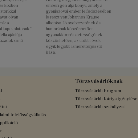
 és közben
emberi gén útja könyv, amely a
sztorikkal
gyeniszovai ember felfedezésében
avat olyan
is részt vett Johannes Krause
mik a
alkotása. Jó nyelvezetének és
l kapcsolatosak.”
humorának köszönhetően,
ella ajánlója
ugyanakkor részletességének
ázadok című
köszönhetően, az utóbbi évek
egyik legjobb ismeretterjesztő
írása.
Törzsvásárlóknak
l
Törzsvásárlói Program
k
Törzsvásárlói Kártya igénylése
Mini
Törzsvásárlói szabályzat
almi felelősségvállalás
applikáció
r