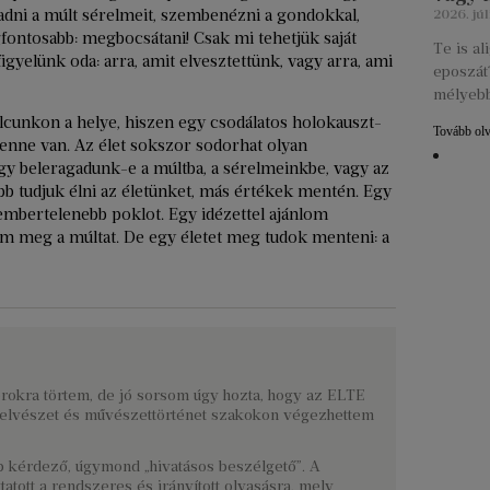
adni a múlt sérelmeit, szembenézni a gondokkal,
2026. júl
legfontosabb: megbocsátani! Csak mi tehetjük saját
Te is a
igyelünk oda: arra, amit elvesztettünk, vagy arra, ami
eposzát?
mélyebb
unkon a helye, hiszen egy csodálatos holokauszt-
Tovább ol
benne van. Az élet sokszor sodorhat olyan
gy beleragadunk-e a múltba, a sérelmeinkbe, vagy az
ább tudjuk élni az életünket, más értékek mentén. Egy
embertelenebb poklot. Egy idézettel ajánlom
m meg a múltat. De egy életet meg tudok menteni: a
rokra törtem, de jó sorsom úgy hozta, hogy az ELTE
nyelvészet és művészettörténet szakokon végezhettem
 kérdező, úgymond „hivatásos beszélgető”. A
atott a rendszeres és irányított olvasásra, mely