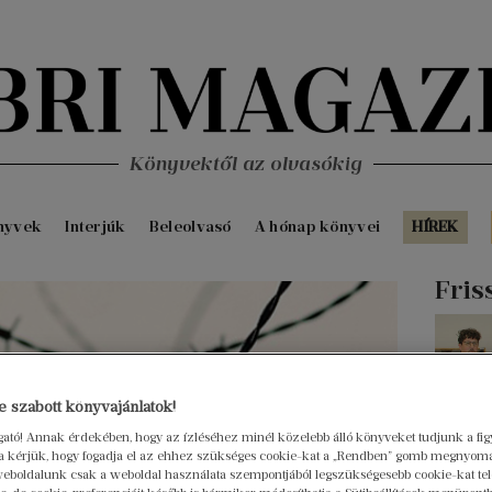
Könyvektől az olvasókig
nyvek
Interjúk
Beleolvasó
A hónap könyvei
HÍREK
Fris
 szabott könyvajánlatok!
ogató! Annak érdekében, hogy az ízléséhez minél közelebb álló könyveket tudjunk a fi
rra kérjük, hogy fogadja el az ehhez szükséges cookie-kat a „Rendben” gomb megnyom
eboldalunk csak a weboldal használata szempontjából legszükségesebb cookie-kat tele