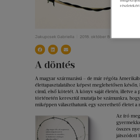
böngészőjébe
részletekért
Jakupcsek Gabriella
2018. október 8.
A döntés
A magyar származású – de már régóta Amerikában
élettapasztalatához képest meglehetősen későn, 
című, első kötetét. A könyv saját életén, illetve
történetén keresztül mutatja be számunkra, hogy
miképpen választhatunk egy szerethető életet a mú
Az író meg
gyermekkén
összes nye
játszódott 