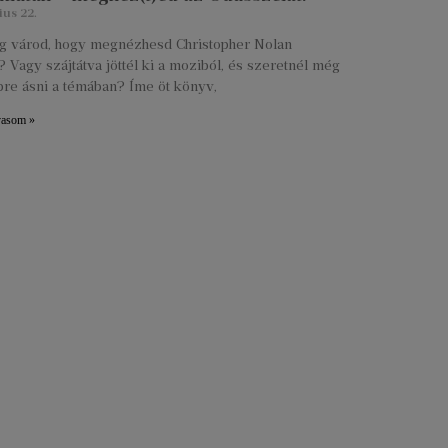
ius 22.
lig várod, hogy megnézhesd Christopher Nolan
 Vagy szájtátva jöttél ki a moziból, és szeretnél még
re ásni a témában? Íme öt könyv,
vasom »