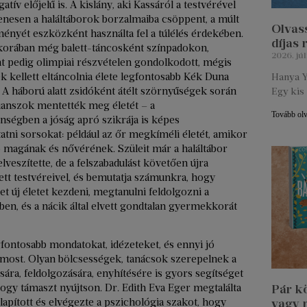
atív előjelű is. A kislány, aki Kassáról a testvérével
enesen a haláltáborok borzalmaiba csöppent, a múlt
Olvass
ényét eszközként használta fel a túlélés érdekében.
díjas
alkorában még balett-táncosként színpadokon,
2026. júl
t pedig olimpiai részvételen gondolkodott, mégis
 kellett eltáncolnia élete legfontosabb Kék Duna
Hanya Y
 A háború alatt zsidóként átélt szörnyűségek során
Egy kis 
anszok mentették meg életét – a
Tovább ol
nségben a jóság apró szikrája is képes
atni sorsokat: például az őr megkíméli életét, amikor
p magának és nővérének. Szüleit már a haláltábor
lveszítette, de a felszabadulást követően újra
ett testvéreivel, és bemutatja számunkra, hogy
t új életet kezdeni, megtanulni feldolgozni a
kben, és a nácik által elvett gondtalan gyermekkorát
ontosabb mondatokat, idézeteket, és ennyi jó
 most. Olyan bölcsességek, tanácsok szerepelnek a
a, feldolgozására, enyhítésére is gyors segítséget
hogy támaszt nyújtson. Dr. Edith Eva Eger megtalálta
Pár k
alapított és elvégezte a pszichológia szakot, hogy
vagy 