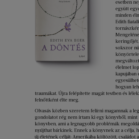
esetben neg
együtt egy
minden élm
Edith fiat
tornászkén
Mengelének
keringőjét.
sokszor nü
könyörtele
megváltozt
élelmet lo
kapujában e
egyesülhet
hogyan lehe
traumákat. Újra felépítette magát testben és léle
felnőttként élte meg.
Olvasás közben szeretem felírni magamnak a legf
gondolatot rég nem írtam ki egy könyvből, mint
könyvben, ami a legnagyobb problémák megoldásár
nyújthat bárkinek. Ennek a könyvnek az a célja, 
új életének célját: Amerikába költözött, családot 