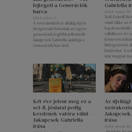
fejtegeti a Generációk
Gabriella í
harca
2024. május 14.
Rolf Dobelli Ne
2024. július 3.
című cikke az é
A veteránoktól az alfákig írja le
legolvasottabb c
Steigervald Krisztián az egyes
vállalkozó-író a
generációk legfőbb jellemzőit.
könyvverzióban 
Jakupcsek Gabriella ajánlója a
hírfogyasztás ál
Generációk harcáról.
hatásokat. A sok
már magyar nyel
Két éve jelent meg ez a
Az újvilág
sci-fi, jóslatai pedig
szórakozta
kezdenek valóra válni –
Jakupcsek 
Jakupcsek Gabriella
írása
írása
2024. január 22.
„Imádom, ha egy