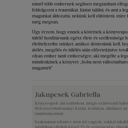
minél több embernek segítsen megtanítani elfog
feldolgozni a traumákat, kiutat találni, és ami a 
magunkat áldozattá, nekünk kell eldönteni, mire f
még megvan.
Úgy érzem, hogy ennek a kötetnek a könyvespolc
túlélő honfitársunk egész élete és szellemisége 
élethelyzetbe minket, amikor döntenünk kell, ho
átélés, megélés és túlélés után előretekintve tov
olyan ember tanít emberségre, aki megélte a leg
mindenkinek a könyvet: „Soha nem változtathato
magamét!”
Jakupcsek Gabriella
Könyvespolc alá születtem, mégis színésznői babé
Bölcsészettudományi Karán, irodalom, általános 
tanulmányaimat.
Szakmámat tekintve nem író vagyok, sokkal inkább
médiában eltöltött közel 25 év szerencsére rászokt