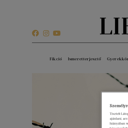
Fikció
Ismeretterjesztő
Gyerekkö
Személyre
Tisztelt Lát
ajánlani, a
hiányában w