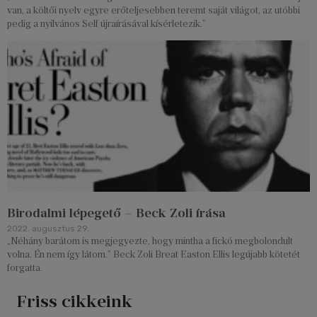
van, a költői nyelv egyre erőteljesebben teremt saját világot, az utóbbi
pedig a nyilvános Self újraírásával kísérletezik.”
Birodalmi lépegető – Beck Zoli írása
2022. augusztus 29.
„Néhány barátom is megjegyezte, hogy mintha a fickó megbolondult
volna. Én nem így látom.” Beck Zoli Breat Easton Ellis legújabb kötetét
forgatta.
Friss cikkeink