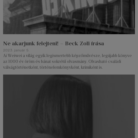
Ne akarjunk felejteni! – Beck Zoli írása
2023. január 5.
Ai Weiwei a világ egyik legismertebb képzőművésze, legújabb könyve
az 1000 év öröm és bánat sokrétű olvasmány. Olvasható családi
válságtörténetként, történelemkönyvként, krimiként is.