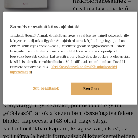
makrotörténésekhez –
értsd alatta a követelő-
kényszerítő mixét a
hétköznapok és a
Személyre szabott könyvajánlatok!
világtörténelem
Tisztelt Látogató! Annak érdekében, hogy az ízléséhez minél közelebb álló
egymásba maró, kapaszkodó kuszaságának, és a
könyveket tudjunk a figyelmébe ajánlani, arra kérjük, hogy fogadja el az
ehhez szükséges cookie-kat a „Rendben” gomb megnyomásával. Ennek
benne sodródó embereknek. Talán így
hiányában weboldalunk csak a weboldal használata szempontjából
egyszerűsíteném a könyv dramaturgiáját, hogy
legszükségesebb cookie-kat telepíti a böngészőjébe, de cookie-preferenciáit
értelmezhető legyen annak, aki még nem olvasta.
később is bármikor módosíthatja a Sütibeállítások menüpontban. További
részletekért olvassa el a
Libri Könyvkereskedelmi Kft. adatkezelési
Egyáltalán: hogy egyetlen mondattá tudjam sűríteni
tájékoztatóját
!
ezeket a párhuzamos, személyes történelmeket.
Süti beállítások
Rendben
Szinte első olvasója vagyok ennek a könyvnek.
Mert ez – legalábbis formáját tekintve – még nem
könyvtárgy. Egy kéziratot, pontosabban egy ún.
„előolvasót” tartok a kezemben, összefogatva fekete
binder-kapoccsal a 148 oldal; nagy sárga
kartonborítékban kaptam, leragasztva: „titkos”, ez
volt ráírva (a betűk formázásából következtethetően