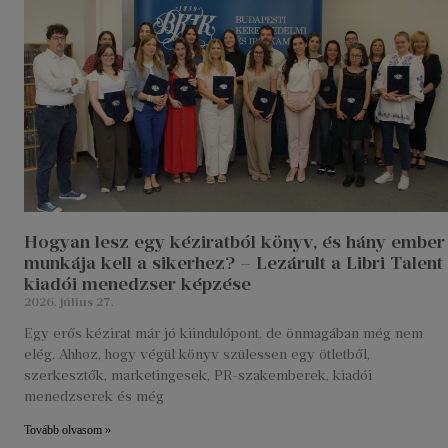
Hogyan lesz egy kéziratból könyv, és hány ember
munkája kell a sikerhez? – Lezárult a Libri Talent
kiadói menedzser képzése
2026. július 27.
Egy erős kézirat már jó kiindulópont, de önmagában még nem
elég. Ahhoz, hogy végül könyv szülessen egy ötletből,
szerkesztők, marketingesek, PR-szakemberek, kiadói
menedzserek és még
Tovább olvasom »