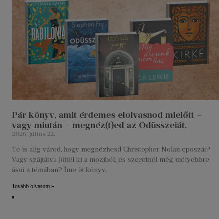
Pár könyv, amit érdemes elolvasnod mielőtt –
vagy miután – megnéz(t)ed az Odüsszeiát.
2026. július 22.
Te is alig várod, hogy megnézhesd Christopher Nolan eposzát?
Vagy szájtátva jöttél ki a moziból, és szeretnél még mélyebbre
ásni a témában? Íme öt könyv,
Tovább olvasom »