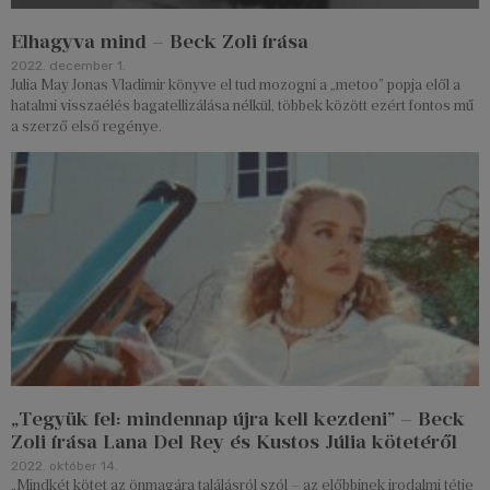
Elhagyva mind – Beck Zoli írása
2022. december 1.
Julia May Jonas Vladimir könyve el tud mozogni a „metoo” popja elől a
hatalmi visszaélés bagatellizálása nélkül, többek között ezért fontos mű
a szerző első regénye.
„Tegyük fel: mindennap újra kell kezdeni” – Beck
Zoli írása Lana Del Rey és Kustos Júlia kötetéről
2022. október 14.
„Mindkét kötet az önmagára találásról szól – az előbbinek irodalmi tétje