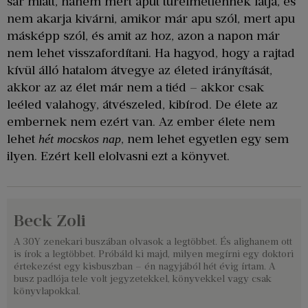
sár miatt, hanem mert aput türelmetlennek látja, és
nem akarja kivárni, amikor már apu szól, mert apu
másképp szól, és amit az hoz, azon a napon már
nem lehet visszafordítani. Ha hagyod, hogy a rajtad
kívül álló hatalom átvegye az életed irányítását,
akkor az az élet már nem a tiéd – akkor csak
leéled valahogy, átvészeled, kibírod. De élete az
embernek nem ezért van. Az ember élete nem
lehet
, nem lehet egyetlen egy sem
hét mocskos nap
ilyen. Ezért kell elolvasni ezt a könyvet.
Beck Zoli
A 30Y zenekari buszában olvasok a legtöbbet. És alighanem ott
is írok a legtöbbet. Próbáld ki majd, milyen megírni egy doktori
értekezést egy kisbuszban – én nagyjából hét évig írtam. A
busz padlója tele volt jegyzetekkel, könyvekkel vagy csak
könyvlapokkal.