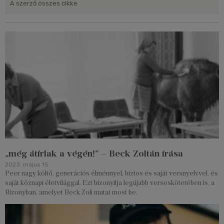
A szerző összes cikke
„még átírlak a végén!” – Beck Zoltán írása
2023. május 15.
Peer nagy költő, generációs élménnyel, biztos és saját versnyelvvel, és
saját köznapi életvilággal. Ezt bizonyítja legújabb verseskötetében is, a
Bizonyban, amelyet Beck Zoli mutat most be.