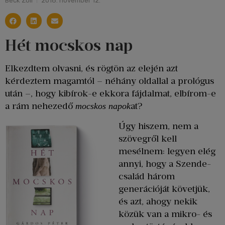
Beck Zoli
2018. november 12.
Hét mocskos nap
Elkezdtem olvasni, és rögtön az elején azt
kérdeztem magamtól – néhány oldallal a prológus
után –, hogy kibírok-e ekkora fájdalmat, elbírom-e
a rám nehezedő
at?
mocskos napok
Úgy hiszem, nem a
szövegről kell
mesélnem: legyen elég
annyi, hogy a Szende-
család három
generációját követjük,
és azt, ahogy nekik
közük van a mikro- és