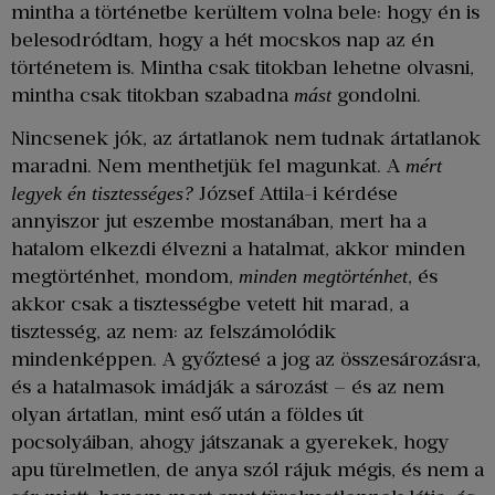
mintha a történetbe kerültem volna bele: hogy én is
belesodródtam, hogy a hét mocskos nap az én
történetem is. Mintha csak titokban lehetne olvasni,
mintha csak titokban szabadna
gondolni.
mást
Nincsenek jók, az ártatlanok nem tudnak ártatlanok
maradni. Nem menthetjük fel magunkat. A
mért
József Attila-i kérdése
legyek én tisztességes?
annyiszor jut eszembe mostanában, mert ha a
hatalom elkezdi élvezni a hatalmat, akkor minden
megtörténhet, mondom,
, és
minden megtörténhet
akkor csak a tisztességbe vetett hit marad, a
tisztesség, az nem: az felszámolódik
mindenképpen. A győztesé a jog az összesározásra,
és a hatalmasok imádják a sározást – és az nem
olyan ártatlan, mint eső után a földes út
pocsolyáiban, ahogy játszanak a gyerekek, hogy
apu türelmetlen, de anya szól rájuk mégis, és nem a