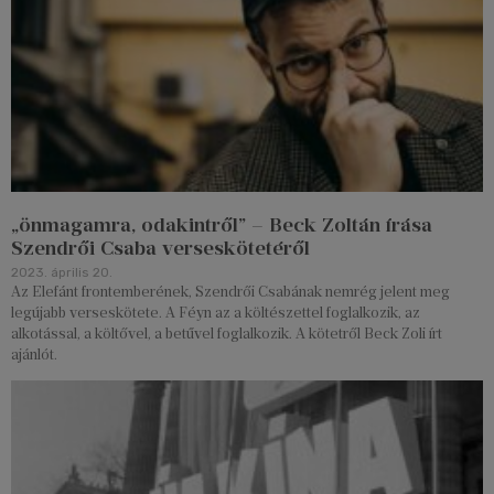
„önmagamra, odakintről” – Beck Zoltán írása
Szendrői Csaba verseskötetéről
2023. április 20.
Az Elefánt frontemberének, Szendrői Csabának nemrég jelent meg
legújabb verseskötete. A Féyn az a költészettel foglalkozik, az
alkotással, a költővel, a betűvel foglalkozik. A kötetről Beck Zoli írt
ajánlót.