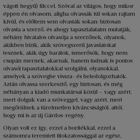
vágott hegyű) filccel. Szóval az világos, hogy mikor
éppen én olvasom, aligha olvassák túl sokan rajtam
kívül, és előttem sem olvasták sokan: biztosan
olvasta a szerző, és ahogy tapasztalataim mutatják,
néhány hivatalos olvasója a szerzőnek, olyanok,
akikben bízik, akik szövegszerű javaslatokat
tesznek, akik úgy barátok, ismerősök, hogy nem
csupán mernek, akarnak, hanem tudnak is pontos
olvasói tapasztalatokkal szolgálni, olyanokkal,
amelyek a szövegbe vissza- és beledolgozhatók.
Aztán olvassa szerkesztő, egy biztosan, és még
néhányan a kiadó munkatársai közül – vagy azért,
mert dolguk van a szöveggel, vagy azért, mert
megőrülnek a türelmetlen kíváncsiságtól, attól,
hogy mi is az új Gárdos-regény.
Olyan volt ez így, ezzel a borítékkal, ezzel a
számomra teremtett titokzatossággal az egész,