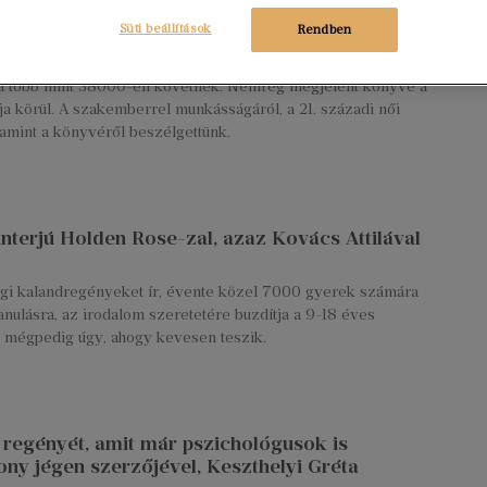
Süti beállítások
Rendben
szoptatási tanácsadó, legtöbben a Magunkról című Instagram-
óta több mint 38000-en követnek. Nemrég megjelent könyve a
árja körül. A szakemberrel munkásságáról, a 21. századi női
alamint a könyvéről beszélgettünk.
 interjú Holden Rose-zal, azaz Kovács Attilával
úsági kalandregényeket ír, évente közel 7000 gyerek számára
tanulásra, az irodalom szeretetére buzdítja a 9-18 éves
, mégpedig úgy, ahogy kevesen teszik.
ő regényét, amit már pszichológusok is
ony jégen szerzőjével, Keszthelyi Gréta