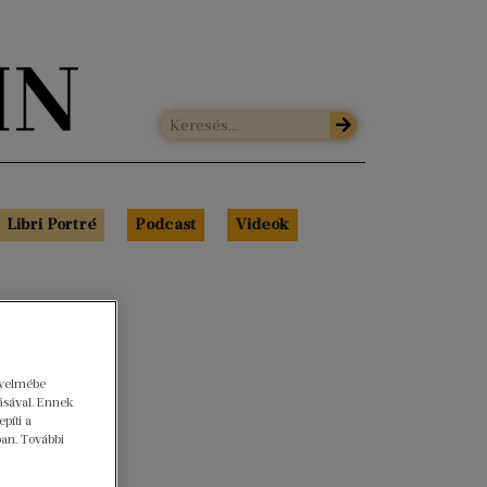
Libri Portré
Podcast
Videók
gyelmébe
ásával. Ennek
píti a
ban. További