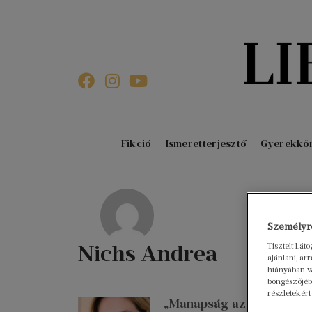
Fikció
Ismeretterjesztő
Gyerekkö
Személyre
Nichs Andrea
Tisztelt Lát
ajánlani, a
hiányában w
böngészőjébe
részletekért
„Manapság az emberi test 