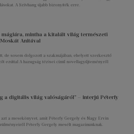
adásokat. A Szívhang újabb bizonyíték erre.
mágiára, mintha a kitalált világ természeti
 Moskát Anitával
t, de sosem dolgozott a szakmájában, ehelyett szerkesztő
zőt ezúttal A hazugság tézisei című novellagyűjteményről
 digitális világ valóságáról” – interjú Péterfy
e azt a mesekönyvet, amit Péterfy Gergely és Nagy Ervin
örülményeiről Péterfy Gergely mesélt magazinunknak.