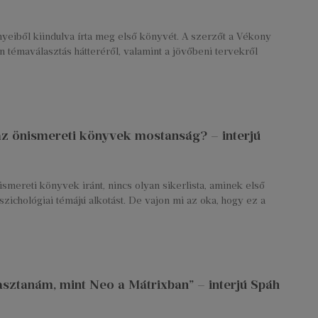
nyeiből kiindulva írta meg első könyvét. A szerzőt a Vékony
n témaválasztás hátteréről, valamint a jövőbeni tervekről
az önismereti könyvek mostanság? – interjú
mereti könyvek iránt, nincs olyan sikerlista, aminek első
pszichológiai témájú alkotást. De vajon mi az oka, hogy ez a
lasztanám, mint Neo a Mátrixban” – interjú Spáh