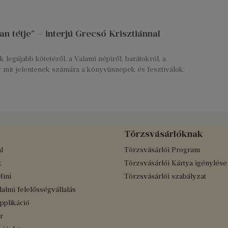
n tétje” – interjú Grecsó Krisztiánnal
 legújabb kötetéről, a Valami népiről, barátokról, a
y mit jelentenek számára a könyvünnepek és fesztiválok.
Törzsvásárlóknak
l
Törzsvásárlói Program
k
Törzsvásárlói Kártya igénylése
Mini
Törzsvásárlói szabályzat
almi felelősségvállalás
applikáció
r