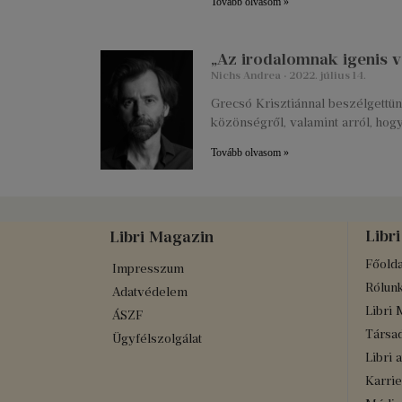
Tovább olvasom »
„Az irodalomnak igenis va
Nichs Andrea
2022. július 14.
Grecsó Krisztiánnal beszélgettünk
közönségről, valamint arról, hog
Tovább olvasom »
Libri
Libri Magazin
Főolda
Impresszum
Rólun
Adatvédelem
Libri 
ÁSZF
Társad
Ügyfélszolgálat
Libri 
Karrie