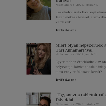
Katával
Nichs Andrea
2023. február 6.
Keszthelyi Gréta Kata saját élmé
Jégen előkészítéséről, a szokatla
kérdeztük.
Tovább olvasom »
Miért olyan népszerűek 
Tari Annamáriával
Nichs Andrea
2023. január 31.
Egyre többen érdeklődnek az önis
helyezettjei között ne találnánk 
téma ennyire fókuszba került?
Tovább olvasom »
„Ugyanazt a tablettát vá
Dáviddal
Nichs Andrea
2022. október 25.