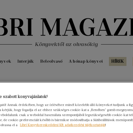
Könyvektől az olvasókig
nyvek
Interjúk
Beleolvasó
A hónap könyvei
HÍREK
 szabott könyvajánlatok!
ogató! Annak érdekében, hogy az ízléséhez minél közelebb álló könyveket tudjunk a fi
rra kérjük, hogy fogadja el az ehhez szükséges cookie-kat a „Rendben” gomb megnyom
eboldalunk csak a weboldal használata szempontjából legszükségesebb cookie-kat tele
, de cookie-preferenciáit később is bármikor módosíthatja a Sütibeállítások menüpont
 olvassa el a
Libri Könyvkereskedelmi Kft. adatkezelési tájékoztatóját
!
háztartási gépként jelenik meg” – interjú Dr.