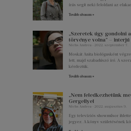
írás segít neki feloldani az elak
Tovább olvasom »
„Szeretek úgy gondolni a 
törvénye volna” – interjú
Nichs Andrea
2022. szeptember 7.
Moskát Anita biológusként végzet
lett, majd szabadúszó író. A szer
kérdeztük.
Tovább olvasom »
„Nem feledkezhetünk meg a
Gergellyel
Nichs Andrea
2022. augusztus 9.
Egy televíziós showműsor ihlett
jegyez. A könyv születésének k