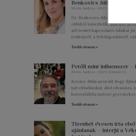
Benkovics Júliával
Nichs Andrea
2023. április 18.
Dr. Benkovics Júlia nőgyógyász, 
oldalról ismerhetik, amelyet az
női testtel kapcsolatos tabukat j
testképről, a felvilágosításról, v
Tovább olvasom »
Petőfi mint influenszer –
Nichs Andrea
2023. február 15.
Kovács Attila azon túl, hogy ifj
tart előadásokat, ahol olvasásra, 
korosztályba tartozó gyerekeket
Tovább olvasom »
Tizenhét évesen írta els
ajánlanak – interjú a Vék