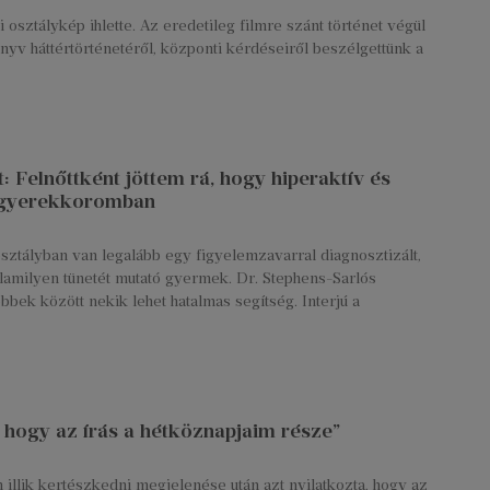
osztálykép ihlette. Az eredetileg filmre szánt történet végül
nyv háttértörténetéről, központi kérdéseiről beszélgettünk a
 Felnőttként jöttem rá, hogy hiperaktív és
 gyerekkoromban
ztályban van legalább egy figyelemzavarral diagnosztizált,
alamilyen tünetét mutató gyermek. Dr. Stephens-Sarlós
ek között nekik lehet hatalmas segítség. Interjú a
 hogy az írás a hétköznapjaim része”
illik kertészkedni megjelenése után azt nyilatkozta, hogy az