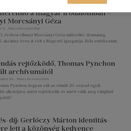
teremtő a magyar irodalomban –
yt Morcsányi Géza
r 9.
Nincs hozzászólás
71. évében elhunyt Morcsányi Géza műfordító, dramaturg,
, aki húsz éven át volt a Magvető igazgatója. Róla emlékezünk.
endás rejtőzködő, Thomas Pynchon
lt archívumától
mber 28.
Nincs hozzászólás
omas Pynchon, hogyan vált az elmúlt 20. század egyik
bb alkotójává, miért rejtőzködik és miért válik meg világhírű
yétől?
és-díj: Gerlóczy Márton identitás-
lere lett a közönség kedvence