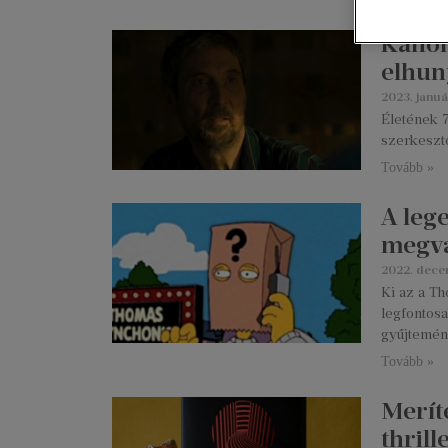
Kánon
elhun
2023. januá
Életének 
szerkesztő
Tovább »
A leg
megvá
2022. dece
Ki az a Th
legfontosa
gyűjtemén
Tovább »
Merít
thril