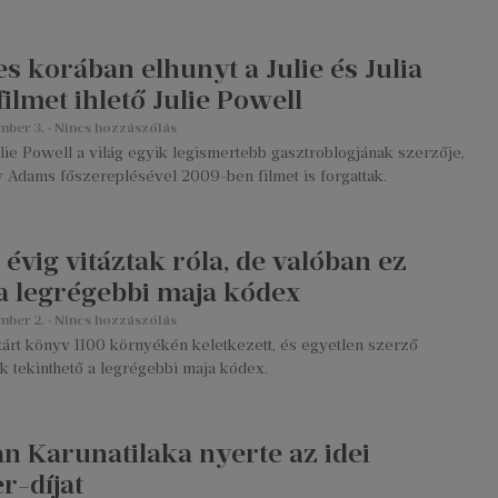
es korában elhunyt a Julie és Julia
ilmet ihlető Julie Powell
mber 3.
Nincs hozzászólás
lie Powell a világ egyik legismertebb gasztroblogjának szerzője,
y Adams főszereplésével 2009-ben filmet is forgattak.
évig vitáztak róla, de valóban ez
 a legrégebbi maja kódex
mber 2.
Nincs hozzászólás
tárt könyv 1100 környékén keletkezett, és egyetlen szerző
k tekinthető a legrégebbi maja kódex.
n Karunatilaka nyerte az idei
r-díjat