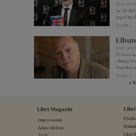
2022. októ
Az 50 000 
angol nye
Tovább »
Elhun
2022. októb
72 éves ko
elhunyt Pe
Guardian 
Tovább »
« V
Libri
Libri Magazin
Főolda
Impresszum
Rólun
Adatvédelem
Libri 
ÁSZF