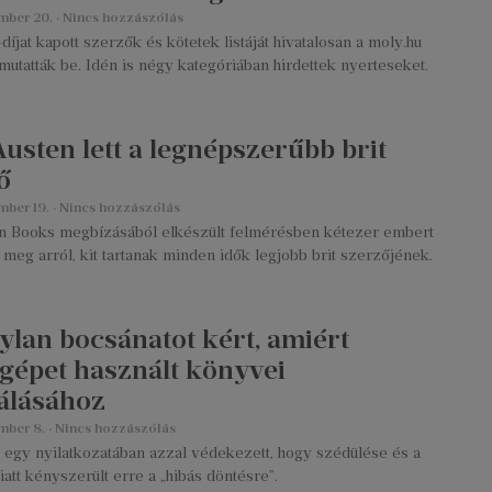
mber 20.
Nincs hozzászólás
díjat kapott szerzők és kötetek listáját hivatalosan a moly.hu
mutatták be. Idén is négy kategóriában hirdettek nyerteseket.
Austen lett a legnépszerűbb brit
ő
mber 19.
Nincs hozzászólás
 Books megbízásából elkészült felmérésben kétezer embert
meg arról, kit tartanak minden idők legjobb brit szerzőjének.
ylan bocsánatot kért, amiért
ógépet használt könyvei
álásához
mber 8.
Nincs hozzászólás
 egy nyilatkozatában azzal védekezett, hogy szédülése és a
iatt kényszerült erre a „hibás döntésre”.