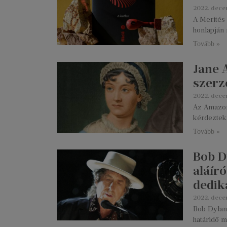
2022. dece
A Merítés-
honlapján 
Tovább »
Jane 
szerz
2022. dece
Az Amazon
kérdeztek 
Tovább »
Bob D
aláír
dedik
2022. dece
Bob Dylan
határidő m