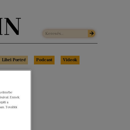
Libri Portré
Podcast
Videók
gyelmébe
ásával. Ennek
píti a
ban. További