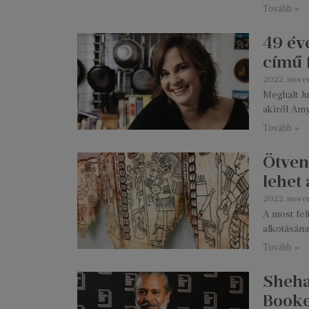
Tovább »
49 év
című f
2022. nove
Meghalt Ju
akiről Am
Tovább »
Ötven 
lehet
2022. nove
A most fel
alkotásána
Tovább »
Sheha
Booke