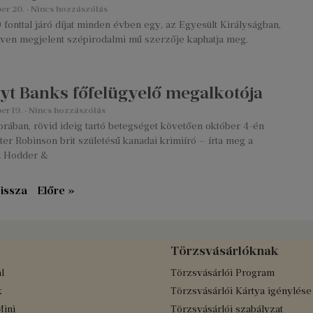
ber 20.
Nincs hozzászólás
fonttal járó díjat minden évben egy, az Egyesült Királyságban,
lven megjelent szépirodalmi mű szerzője kaphatja meg.
yt Banks főfelügyelő megalkotója
er 19.
Nincs hozzászólás
rában, rövid ideig tartó betegséget követően október 4-én
ter Robinson brit születésű kanadai krimiíró – írta meg a
a Hodder &
issza
Előre »
Törzsvásárlóknak
l
Törzsvásárlói Program
k
Törzsvásárlói Kártya igénylése
Mini
Törzsvásárlói szabályzat