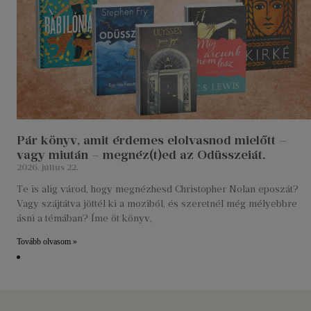
Pár könyv, amit érdemes elolvasnod mielőtt –
vagy miután – megnéz(t)ed az Odüsszeiát.
2026. július 22.
Te is alig várod, hogy megnézhesd Christopher Nolan eposzát?
Vagy szájtátva jöttél ki a moziból, és szeretnél még mélyebbre
ásni a témában? Íme öt könyv,
Tovább olvasom »