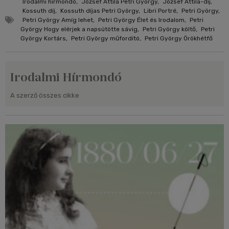
Irodalmi hírmondó
,
József Attila Petri György
,
József Attila-díj
,
Kossuth díj
,
Kossuth díjas Petri György
,
Libri Portré
,
Petri György
,
Petri György Amíg lehet
,
Petri György Élet és Irodalom
,
Petri
György Hogy elérjek a napsütötte sávig
,
Petri György költő
,
Petri
György Kortárs
,
Petri György műfordító
,
Petri György Örökhétfő
Irodalmi Hírmondó
A szerző összes cikke