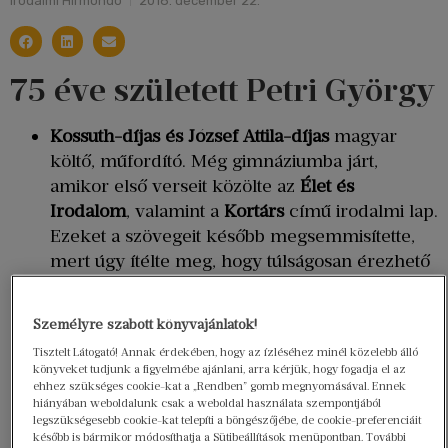
Irodalmi Hírmondó
2018. december 22.
75 éve született Petri György
Kossuth-díjas és József Attila-díjas
magyar
költő, műfordító. Még gimnáziumba járt,
amikor első verseit közölte az
Élet és
Irodalom
, valamint a
Kortárs
című irodalmi lap.
Ezeket a szövegeit később megsemmisítette,
mert úgy ítélte meg, hogy túlságosan érezhető
bennük József Attila hatása.
Saját bevallása szerint 15 éves korától kezdve
Személyre szabott könyvajánlatok!
volt
alkoholista
. Barátai és alkotótársai
Tisztelt Látogató! Annak érdekében, hogy az ízléséhez minél közelebb álló
beszámolói szerint azonban egészen addig,
könyveket tudjunk a figyelmébe ajánlani, arra kérjük, hogy fogadja el az
amíg el nem vesztette eszméletét az italtól,
ehhez szükséges cookie-kat a „Rendben” gomb megnyomásával. Ennek
hiányában weboldalunk csak a weboldal használata szempontjából
tökéletes tisztasággal
tudott beszélni a
legszükségesebb cookie-kat telepíti a böngészőjébe, de cookie-preferenciáit
legbonyolultabb témákról is.
később is bármikor módosíthatja a Sütibeállítások menüpontban. További