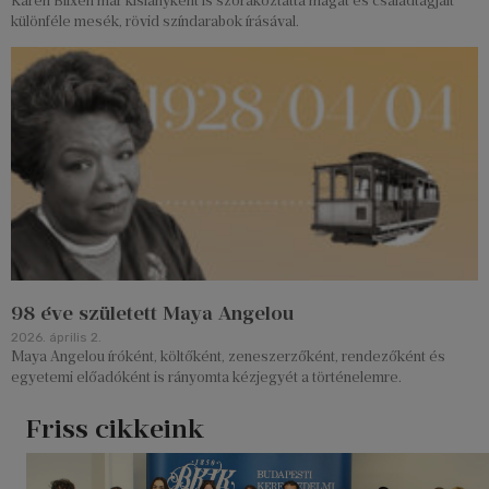
Karen Blixen már kislányként is szórakoztatta magát és családtagjait
különféle mesék, rövid színdarabok írásával.
98 éve született Maya Angelou
2026. április 2.
Maya Angelou íróként, költőként, zeneszerzőként, rendezőként és
egyetemi előadóként is rányomta kézjegyét a történelemre.
Friss cikkeink