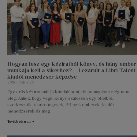
Hogyan lesz egy kéziratból könyv, és hány ember
munkája kell a sikerhez? – Lezárult a Libri Talent
kiadói menedzser képzése
2026. július 27.
Egy erős kézirat már jó kiindulópont, de önmagában még nem
elég. Ahhoz, hogy végül könyv szülessen egy ötletből,
szerkesztők, marketingesek, PR-szakemberek, kiadói
menedzserek és még
Tovább olvasom »