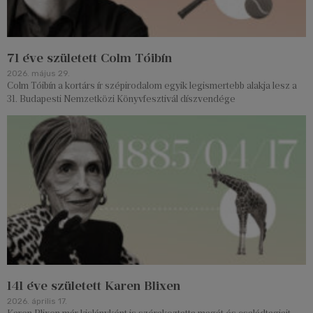
71 éve született Colm Tóibín
2026. május 29.
Colm Tóibín a kortárs ír szépirodalom egyik legismertebb alakja lesz a
31. Budapesti Nemzetközi Könyvfesztivál díszvendége
141 éve született Karen Blixen
2026. április 17.