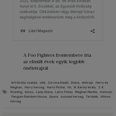
A Foo Fighters frontembere írta
az elmúlt évek egyik legjobb
önéletrajzát
brit királyi család
,
cikk
,
Corvina Kiadó
,
Diana
,
életrajz
,
Harry és
Meghan
,
Harry herceg
,
Harry Potter
,
hír
,
III. Károly király
,
J. K.
Rowling
,
könyv
,
Lady Diana
,
Larry Finlay
,
Meghan Markle
,
memoár
,
Penguin Random House
,
Spare
,
sussexi herceg
,
Tartalék
,
Vilmos
herceg