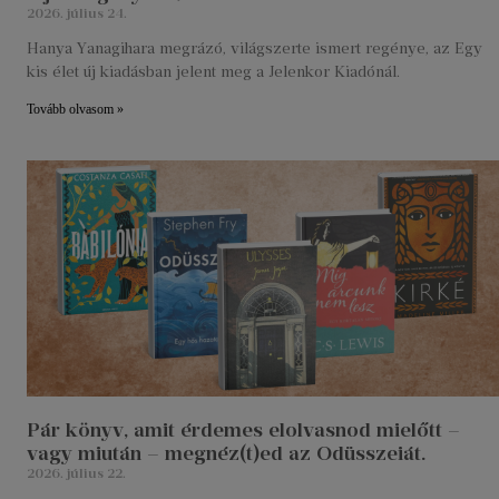
2026. július 24.
Hanya Yanagihara megrázó, világszerte ismert regénye, az Egy
kis élet új kiadásban jelent meg a Jelenkor Kiadónál.
Tovább olvasom »
Pár könyv, amit érdemes elolvasnod mielőtt –
vagy miután – megnéz(t)ed az Odüsszeiát.
2026. július 22.