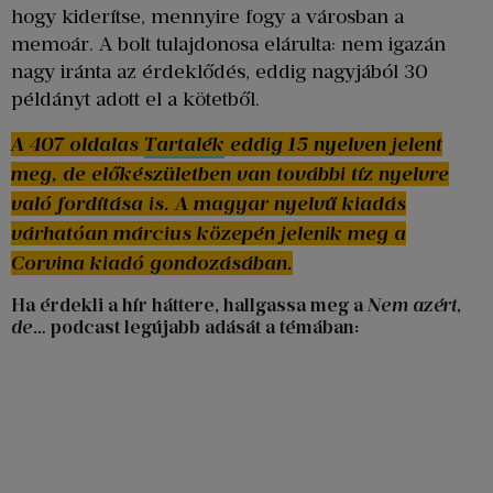
hogy kiderítse, mennyire fogy a városban a
memoár. A bolt tulajdonosa elárulta: nem igazán
nagy iránta az érdeklődés, eddig nagyjából 30
példányt adott el a kötetből.
A 407 oldalas
Tartalék
eddig 15 nyelven jelent
meg, de előkészületben van további tíz nyelvre
való fordítása is. A magyar nyelvű kiadás
várhatóan március közepén jelenik meg a
Corvina kiadó gondozásában.
Ha érdekli a hír háttere, hallgassa meg a
Nem azért,
de…
podcast legújabb adását a témában: