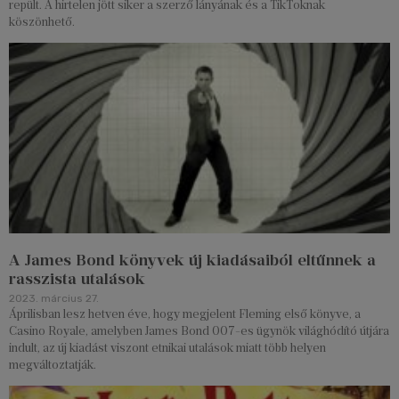
repült. A hirtelen jött siker a szerző lányának és a TikToknak
köszönhető.
A James Bond könyvek új kiadásaiból eltűnnek a
rasszista utalások
2023. március 27.
Áprilisban lesz hetven éve, hogy megjelent Fleming első könyve, a
Casino Royale, amelyben James Bond 007-es ügynök világhódító útjára
indult, az új kiadást viszont etnikai utalások miatt több helyen
megváltoztatják.