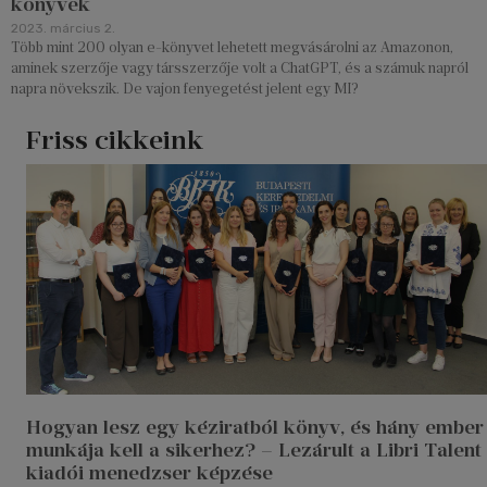
könyvek
2023. március 2.
Több mint 200 olyan e-könyvet lehetett megvásárolni az Amazonon,
aminek szerzője vagy társszerzője volt a ChatGPT, és a számuk napról
napra növekszik. De vajon fenyegetést jelent egy MI?
Friss cikkeink
Hogyan lesz egy kéziratból könyv, és hány ember
munkája kell a sikerhez? – Lezárult a Libri Talent
kiadói menedzser képzése