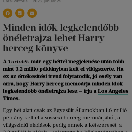
Garai Viktória
2023. január 25.
Minden idők legkelendőbb
önéletrajza lehet Harry
herceg könyve
A
Tartalék
már egy héttel megjelenése után több
mint 3,2 millió példányban kelt el világszerte. Ha
ez az értékesítési trend folytatódik, jó esély van
arra, hogy Harry herceg memoárja minden idők
legkelendőbb önéletrajza lesz – írja a
Los Angeles
Times
.
Egy hét alatt csak az Egyesült Államokban 1,6 millió
példány kelt el a sussexi herceg memoárjából, a
világszintű eladások pedig ennek a kétszeresét, a