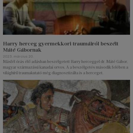
Harry herceg gyermekkori traumáiról beszélt
Máté Gábornak
2023. március 20.
Másfél órás élő adásban beszélgetett Harry herceggel dr. Máté Gábor,
magyar származású kanadai orvos. A a beszélgetés második felében a
világhírű traumakutató még diagnosztizálta is a herceget.