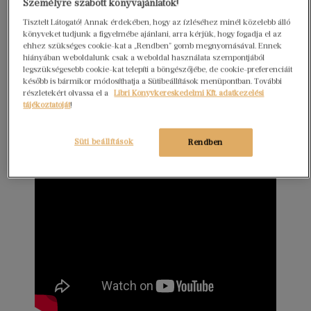
Személyre szabott könyvajánlatok!
Tisztelt Látogató! Annak érdekében, hogy az ízléséhez minél közelebb álló
könyveket tudjunk a figyelmébe ajánlani, arra kérjük, hogy fogadja el az
ehhez szükséges cookie-kat a „Rendben” gomb megnyomásával. Ennek
hiányában weboldalunk csak a weboldal használata szempontjából
legszükségesebb cookie-kat telepíti a böngészőjébe, de cookie-preferenciáit
később is bármikor módosíthatja a Sütibeállítások menüpontban. További
részletekért olvassa el a
Libri Könyvkereskedelmi Kft. adatkezelési
tájékoztatóját
!
Süti beállítások
Rendben