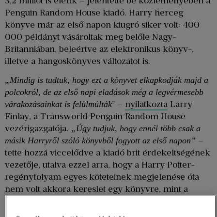
3,2 milliót is elérik – jelentette be közleményében a
Penguin Random House kiadó. Harry herceg
könyve már az első napon kiugró siker volt: 400
000 példányt vásároltak meg belőle Nagy-
Britanniában, beleértve az elektronikus könyv-,
illetve a hangoskönyves változatot is.
„Mindig is tudtuk, hogy ezt a könyvet elkapkodják majd a
polcokról, de az első napi eladások még a legvérmesebb
” –
nyilatkozta
Larry
várakozásainkat is felülmúlták
Finlay, a Transworld Penguin Random House
vezérigazgatója
. „Úgy tudjuk, hogy ennél több csak a
–
másik Harryről szóló könyvből fogyott az első napon”
tette hozzá viccelődve a kiadó brit érdekeltségének
vezetője, utalva ezzel arra, hogy a Harry Potter-
regényfolyam egyes köteteinek megjelenése óta
nem volt akkora kereslet egy könyvre, mint a
sussexi herceg önéletrajzára.