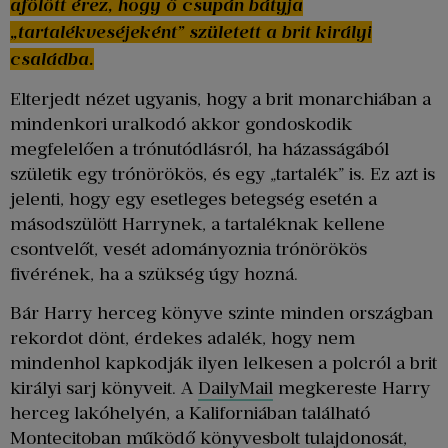
afölött érez, hogy ő csupán bátyja
„tartalékveséjeként” született a brit királyi
családba.
Elterjedt nézet ugyanis, hogy a brit monarchiában a
mindenkori uralkodó akkor gondoskodik
megfelelően a trónutódlásról, ha házasságából
születik egy trónörökös, és egy „tartalék” is. Ez azt is
jelenti, hogy egy esetleges betegség esetén a
másodszülött Harrynek, a tartaléknak kellene
csontvelőt, vesét adományoznia trónörökös
fivérének, ha a szükség úgy hozná.
Bár Harry herceg könyve szinte minden országban
rekordot dönt, érdekes adalék, hogy nem
mindenhol kapkodják ilyen lelkesen a polcról a brit
királyi sarj könyveit. A
DailyMail
megkereste Harry
herceg lakóhelyén, a Kaliforniában található
Montecitoban működő könyvesbolt tulajdonosát,