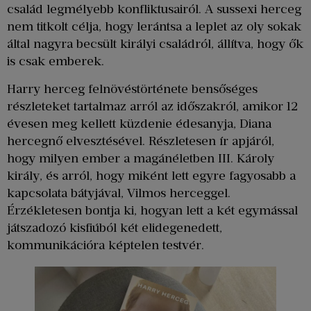
család legmélyebb konfliktusairól. A sussexi herceg
nem titkolt célja, hogy lerántsa a leplet az oly sokak
által nagyra becsült királyi családról, állítva, hogy ők
is csak emberek.
Harry herceg felnövéstörténete bensőséges
részleteket tartalmaz arról az időszakról, amikor 12
évesen meg kellett küzdenie édesanyja, Diana
hercegnő elvesztésével. Részletesen ír apjáról,
hogy milyen ember a magánéletben III. Károly
király, és arról, hogy miként lett egyre fagyosabb a
kapcsolata bátyjával, Vilmos herceggel.
Érzékletesen bontja ki, hogyan lett a két egymással
játszadozó kisfiúból két elidegenedett,
kommunikációra képtelen testvér.