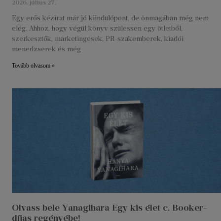
2026. július 27.
Egy erős kézirat már jó kiindulópont, de önmagában még nem
elég. Ahhoz, hogy végül könyv szülessen egy ötletből,
szerkesztők, marketingesek, PR-szakemberek, kiadói
menedzserek és még
Tovább olvasom »
Olvass bele Yanagihara Egy kis élet c. Booker-
díjas regényébe!