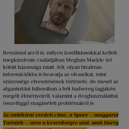
Beszámol arról is, milyen konfliktusokkal kellett
megküzdenie családjában Meghan Markle-lel
kötött házassága miatt. Sőt, olyan bizalmas
információkba is beavatja az olvasókat, mint
szüzessége elvesztésének története, de mesél az
afganisztáni háborúban a brit hadsereg tagjakén
megélt élményeiről, valamint a droghasználatttal
összefüggő magánéleti problémáiról is.
Az emlékirat eredeti címe, a Spare – magyarul
Tartalék – arra a keserűségre utal, amit Harry