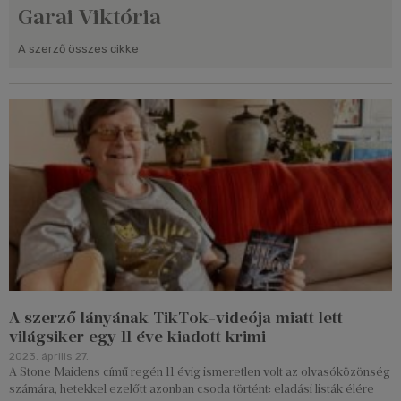
Garai Viktória
A szerző összes cikke
A szerző lányának TikTok-videója miatt lett
világsiker egy 11 éve kiadott krimi
2023. április 27.
A Stone Maidens című regén 11 évig ismeretlen volt az olvasóközönség
számára, hetekkel ezelőtt azonban csoda történt: eladási listák élére