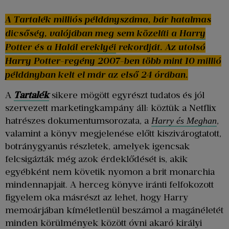
A Tartalék milliós példányszáma, bár hatalmas
dicsőség, valójában meg sem közelíti a
Harry
Potter és a Halál ereklyéi
rekordját. Az utolsó
Harry Potter-regény 2007-ben több mint 10 millió
példányban kelt el már az első 24 órában.
A
Tartalék
sikere mögött egyrészt tudatos és jól
szervezett marketingkampány áll: köztük a Netflix
hatrészes dokumentumsorozata, a
,
Harry és Meghan
valamint a könyv megjelenése előtt kiszivárogtatott,
botránygyanús részletek, amelyek igencsak
felcsigázták még azok érdeklődését is, akik
egyébként nem követik nyomon a brit monarchia
mindennapjait. A herceg könyve iránti felfokozott
figyelem oka másrészt az lehet, hogy Harry
memoárjában kíméletlenül beszámol a magánéletét
minden körülmények között óvni akaró királyi