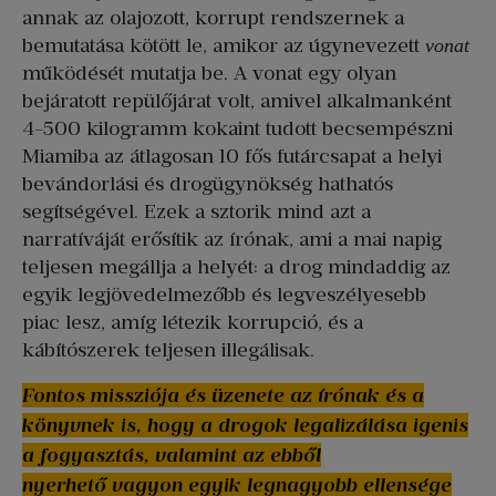
annak az olajozott, korrupt rendszernek a
bemutatása kötött le, amikor az úgynevezett
vonat
működését mutatja be. A vonat egy olyan
bejáratott repülőjárat volt, amivel alkalmanként
4-500 kilogramm kokaint tudott becsempészni
Miamiba az átlagosan 10 fős futárcsapat a helyi
bevándorlási és drogügynökség hathatós
segítségével. Ezek a sztorik mind azt a
narratíváját erősítik az írónak, ami a mai napig
teljesen megállja a helyét: a drog mindaddig az
egyik legjövedelmezőbb és legveszélyesebb
piac lesz, amíg létezik korrupció, és a
kábítószerek teljesen illegálisak.
Fontos missziója és üzenete az írónak és a
könyvnek is, hogy a drogok legalizálása igenis
a fogyasztás, valamint az ebből
nyerhető vagyon egyik legnagyobb ellensége