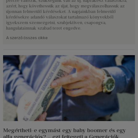
percre változik, szükségünk van az új, naprakész válaszokra,
azért, hogy követhessük az újat, hogy megválaszolhassuk az
újonnan felmerülő kérdéseket. A napjainkban felmerülő
kérdésekre adandó válaszokat tartalmazó könyvekből
igyekszem szemezgetni, szubjektíven, csapongva,
hangulataimnak szabad teret engedve.
A szerző összes cikke
Megértheti-e egymást egy baby boomer és egy
alfa generációs? – ezt fejtegeti a Generációk