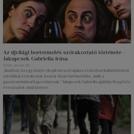
Az újvilági bortermelés szórakoztató története –
Jakupcsek Gabriella írása
2024. január 22.
„Imádom, ha egy könyv elrepít messzi tájakra és közben kultúrtörténeti
sztorikkal szórakoztat, beavat olyan történetekbe, amik a
gasztronómiával kapcsolatosak.” Jakupcsek Gabriella ajánlója Borgőzös
évszázadok című könyve.