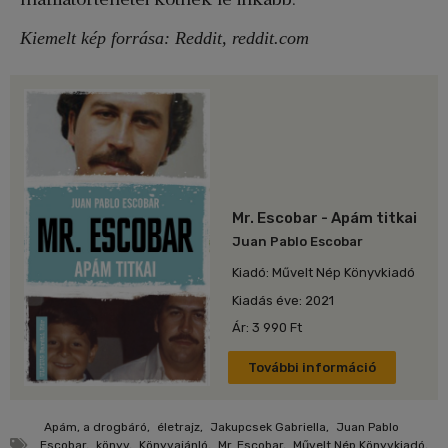
Kiemelt kép forrása: Reddit, reddit.com
Mr. Escobar - Apám titkai
Juan Pablo Escobar
Kiadó: Művelt Nép Könyvkiadó
Kiadás éve: 2021
Ár: 3 990 Ft
További információ
Apám, a drogbáró
,
életrajz
,
Jakupcsek Gabriella
,
Juan Pablo
Escobar
,
könyv
,
Könyvajánló
,
Mr. Escobar
,
Művelt Nép Könyvkiadó
,