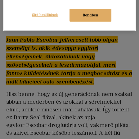
megjelent
sorozat miatt, amiről maga a
Narcos
szerző is külön posztolt a közösségi médiában, és
Süti beállítások
Rendben
a könyvben is külön fejezetet szentelt a
pontatlanságok, ferdítések tisztázásának.
Juan Pablo Escobar felkeresett több olyan
személyt is, akik édesapja egykori
ellenségeinek, áldozatainak vagy
szövetségeseinek a leszármazottjai, mert
fontos küldetésének tartja a megbocsátást és a
múlt bűneivel való szembenézést.
Hisz benne, hogy az új generációnak nem szabad
abban a mederben és azokkal a sérelmekkel
élnie, amikre nincsen már ráhatásuk. Így történt
ez Barry Seal fiával, akinek az apja
egykor Escobar drogfutárja volt, vakmerő pilóta,
és akivel Escobar később leszámolt. A két fiú