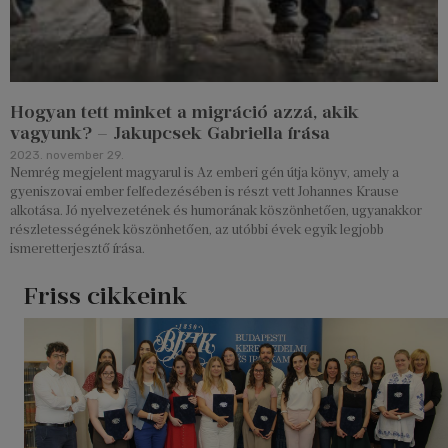
Hogyan tett minket a migráció azzá, akik
vagyunk? – Jakupcsek Gabriella írása
2023. november 29.
Nemrég megjelent magyarul is Az emberi gén útja könyv, amely a
gyeniszovai ember felfedezésében is részt vett Johannes Krause
alkotása. Jó nyelvezetének és humorának köszönhetően, ugyanakkor
részletességének köszönhetően, az utóbbi évek egyik legjobb
ismeretterjesztő írása.
Friss cikkeink