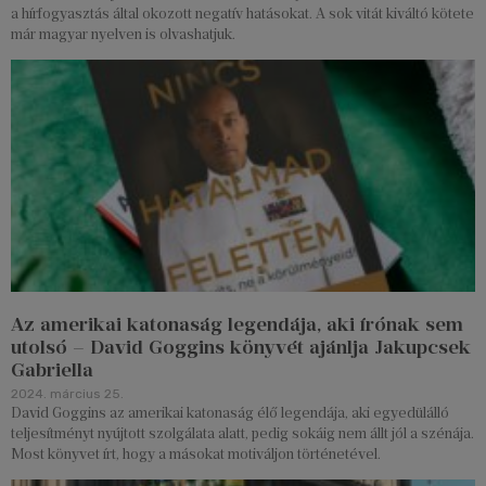
a hírfogyasztás által okozott negatív hatásokat. A sok vitát kiváltó kötete
már magyar nyelven is olvashatjuk.
Az amerikai katonaság legendája, aki írónak sem
utolsó – David Goggins könyvét ajánlja Jakupcsek
Gabriella
2024. március 25.
David Goggins az amerikai katonaság élő legendája, aki egyedülálló
teljesítményt nyújtott szolgálata alatt, pedig sokáig nem állt jól a szénája.
Most könyvet írt, hogy a másokat motiváljon történetével.