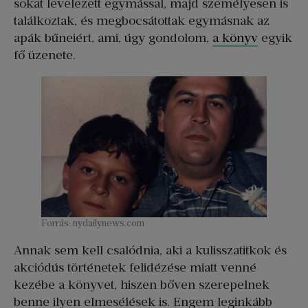
sokat levelezett egymással, majd személyesen is
találkoztak, és megbocsátottak egymásnak az
apák bűneiért, ami, úgy gondolom,
a könyv
egyik
fő üzenete.
Forrás: nydailynews.com
Annak sem kell csalódnia, aki a kulisszatitkok és
akciódús történetek felidézése miatt venné
kezébe a könyvet, hiszen bőven szerepelnek
benne ilyen elmesélések is. Engem leginkább