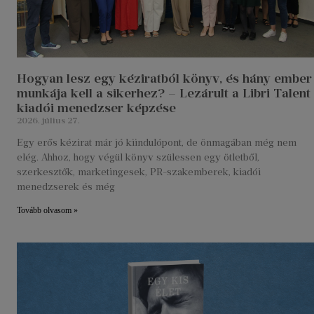
Hogyan lesz egy kéziratból könyv, és hány ember
munkája kell a sikerhez? – Lezárult a Libri Talent
kiadói menedzser képzése
2026. július 27.
Egy erős kézirat már jó kiindulópont, de önmagában még nem
elég. Ahhoz, hogy végül könyv szülessen egy ötletből,
szerkesztők, marketingesek, PR-szakemberek, kiadói
menedzserek és még
Tovább olvasom »