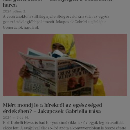
harca
2024. július 3.
A veteránoktól az alfákig írja le Steigervald Krisztián az egyes
generációk legfőbb jellemzőit. Jakupcsek Gabriella ajánlója a
Generációk harcáról.
Miért mondj le a hírekről az egészséged
érdekében? – Jakupcsek Gabriella írása
2024. május 14.
Rolf Dobelli News is bad for you című cikke az év egyik legolvasottabb
cikke lett. A svájci vállalkozó-író azóta a könyvverzióban is összesítette