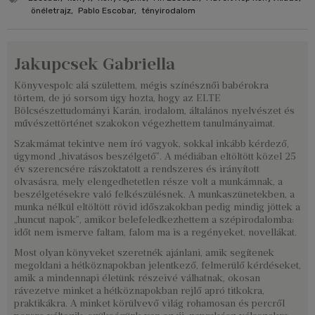
önéletrajz
,
Pablo Escobar
,
tényirodalom
Jakupcsek Gabriella
Könyvespolc alá születtem, mégis színésznői babérokra
törtem, de jó sorsom úgy hozta, hogy az ELTE
Bölcsészettudományi Karán, irodalom, általános nyelvészet és
művészettörténet szakokon végezhettem tanulmányaimat.
Szakmámat tekintve nem író vagyok, sokkal inkább kérdező,
úgymond „hivatásos beszélgető”. A médiában eltöltött közel 25
év szerencsére rászoktatott a rendszeres és irányított
olvasásra, mely elengedhetetlen része volt a munkámnak, a
beszélgetésekre való felkészülésnek. A munkaszünetekben, a
munka nélkül eltöltött rövid időszakokban pedig mindig jöttek a
„huncut napok”, amikor belefeledkezhettem a szépirodalomba:
időt nem ismerve faltam, falom ma is a regényeket, novellákat.
Most olyan könyveket szeretnék ajánlani, amik segítenek
megoldani a hétköznapokban jelentkező, felmerülő kérdéseket,
amik a mindennapi életünk részeivé válhatnak, okosan
rávezetve minket a hétköznapokban rejlő apró titkokra,
praktikákra. A minket körülvevő világ rohamosan és percről