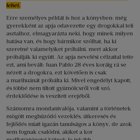
lehet.
Erre személyes példát is hoz a könyvben: még
gyerekként az apja odavezette egy drogokkal teli
asztalhoz, elmagyarázta neki, hogy minek milyen
hatása van, és hogy bármikor szólhat, ha ki
szeretné valamelyiket próbálni, mert akkor
próbálják ki együtt. Az apja nevelési célzattal tette
ezt, ami bevált: Juan Pablo 28 éves koráig rá se
nézett a drogokra, ezt követően is csak
a marihuánát próbálta ki. Mivel engedélyt kapott,
és többé nem tiltott gyümölcsről volt szó,
érdeklődése is veszített erejéből.
Számomra mondanivalója, valamint a történetek
mögött meghúzódó vezeklés, útkeresés és
fejlődés miatt igazán tanulságos a könyv, de azok
sem fognak csalódni, akiket a kor
maffiatörténetei kötnek le inkább.