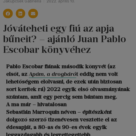
Jakupcsek Gabriella
2022. április 10.
Jóváteheti egy fiú az apja
bűneit? – ajánló Juan Pablo
Escobar könyvéhez
Pablo Escobar fiának második könyvét (az
elsőt, az
Apám, a drogbáró
t eddig nem volt
lehetőségem elolvasni, de ezek után biztosan
sort kerítek rá) 2022 egyik első olvasmányának
szántam, amit egy percig sem bántam meg.
A ma már – hivatalosan
Sebastián Marroquín néven – építészként
dolgozó szerző tizenévesen vesztette el az
édesapját, a 80-as és 90-es évek egyik
leggazdagabb és legrettegettebb