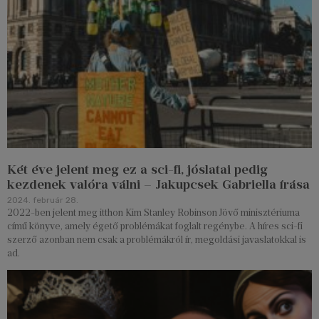
Két éve jelent meg ez a sci-fi, jóslatai pedig
kezdenek valóra válni – Jakupcsek Gabriella írása
2024. február 28.
2022-ben jelent meg itthon Kim Stanley Robinson Jövő minisztériuma
című könyve, amely égető problémákat foglalt regénybe. A híres sci-fi
szerző azonban nem csak a problémákról ír, megoldási javaslatokkal is
ad.