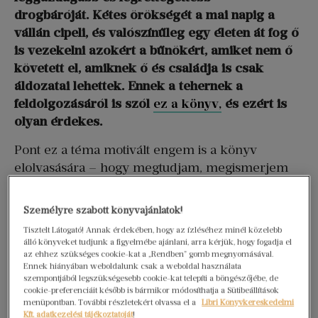
drogbáróját. Kétes örökségét a mai napig a
vállán cipeli, és valószínűleg egy életen át fog ő
is vezekelni azokért a bűnökért, amiket nem ő
követett el, amiknek ő és családja is csak
áldozatai lehettek. Ennek a tehernek a
feldolgozásáról is szól
ez a könyv,
és ezért is
olyan érdekes.
Pont ez a téma motivált engem is a könyv
elolvasására – hogy megtudjam, megismerjem
egy olyan ember családjának az életét és
szembesülését a sötét múlttal, ahol a családfő
Személyre szabott könyvajánlatok!
életét már filmek és sorozatok sokasága dolgozta
Tisztelt Látogató! Annak érdekében, hogy az ízléséhez minél közelebb
fel. Mi igaz ezekből a történetekből? Valóban úgy
álló könyveket tudjunk a figyelmébe ajánlani, arra kérjük, hogy fogadja el
történtek az események, ahogy a szalagcímek
az ehhez szükséges cookie-kat a „Rendben” gomb megnyomásával.
Ennek hiányában weboldalunk csak a weboldal használata
írják, vagy azoknak inkább csak a klikkvadászat
szempontjából legszükségesebb cookie-kat telepíti a böngészőjébe, de
volt a célja? Ez a kérdés különösen aktuális a
cookie-preferenciáit később is bármikor módosíthatja a Sütibeállítások
menüpontban. További részletekért olvassa el a
Libri Könyvkereskedelmi
Netflixen az elmúlt években
Kft. adatkezelési tájékoztatóját
!