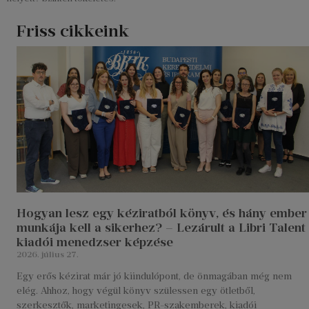
Friss cikkeink
Hogyan lesz egy kéziratból könyv, és hány ember
munkája kell a sikerhez? – Lezárult a Libri Talent
kiadói menedzser képzése
2026. július 27.
Egy erős kézirat már jó kiindulópont, de önmagában még nem
elég. Ahhoz, hogy végül könyv szülessen egy ötletből,
szerkesztők, marketingesek, PR-szakemberek, kiadói