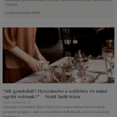
olvasót.
A szerző összes cikke
“Mit gondoltál? Hozzámész a sofőrhöz és mind
együtt teázunk?” – Stahl Judit írása
2022. november 17.
A hivatalos Downton Abbey ötórai tea szakácskönyv hetven olyan
receptet tartalmaz, amit a sorozatban is fellelhetők a közös teázások
alkalmával.