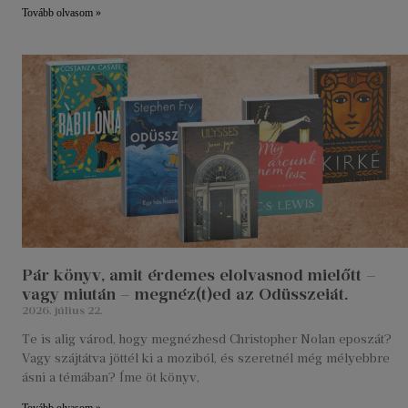
Tovább olvasom »
Pár könyv, amit érdemes elolvasnod mielőtt –
vagy miután – megnéz(t)ed az Odüsszeiát.
2026. július 22.
Te is alig várod, hogy megnézhesd Christopher Nolan eposzát?
Vagy szájtátva jöttél ki a moziból, és szeretnél még mélyebbre
ásni a témában? Íme öt könyv,
Tovább olvasom »