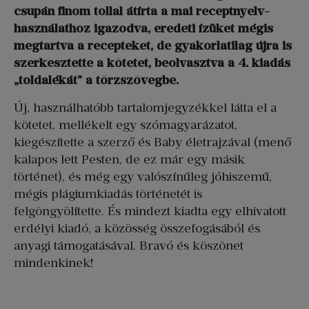
csupán finom tollal átírta a mai receptnyelv-
használathoz igazodva, eredeti ízüket mégis
megtartva a recepteket, de gyakorlatilag újra is
szerkesztette a kötetet, beolvasztva a 4. kiadás
„toldalékát” a törzszövegbe.
Új, használhatóbb tartalomjegyzékkel látta el a
kötetet, mellékelt egy szómagyarázatot,
kiegészítette a szerző és Baby életrajzával (menő
kalapos lett Pesten, de ez már egy másik
történet), és még egy valószínűleg jóhiszemű,
mégis plágiumkiadás történetét is
felgöngyölítette. És mindezt kiadta egy elhivatott
erdélyi kiadó, a közösség összefogásából és
anyagi támogatásával. Bravó és köszönet
mindenkinek!