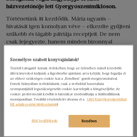
házvezetőnője lett Gyergyószentmiklóson.
Történetünk itt kezdődik. Mária ugyanis –
hivatását igen komolyan véve – elkezdte gyűjteni
szűkebb és tágabb pátriája receptjeit. De nem
csak lejegyezte, hanem minden bizonnyal
soktucatszor el is készítette ezeket az étkeket,
tapintható ugyanis a könyvben a személyes
Személyre szabott könyvajánlatok!
tapasztalat magabiztossága. A receptek gyűltek, a
Tisztelt Látogató! Annak érdekében, hogy az ízléséhez minél közelebb
papírfecnik szakadoztak – kapóra jött
álló könyveket tudjunk a figyelmébe ajánlani, arra kérjük, hogy fogadja el
az ehhez szükséges cookie-kat a „Rendben” gomb megnyomásával.
unokahúga, Balogh Rozália (a családnak Baby)
Ennek hiányában weboldalunk csak a weboldal használata
esküvője. A sajtó alá rendezett kéziratból így lett
szempontjából legszükségesebb cookie-kat telepíti a böngészőjébe, de
könyv formájú nászajándék.
És micsoda
cookie-preferenciáit később is bármikor módosíthatja a Sütibeállítások
menüpontban. További részletekért olvassa el a
Libri Könyvkereskedelmi
receptkavalkád várta Babyt, és várja most a 21.
Kft. adatkezelési tájékoztatóját
!
századi olvasót!
Polgári konyhák gazdag
ételsorainak elemei éppúgy megtalálhatók Novák
Süti beállítások
Rendben
Mária gyűjteményében, mint az Árvaleves (két
verzióban is, utóbbi a fanyaran ironikus „Még