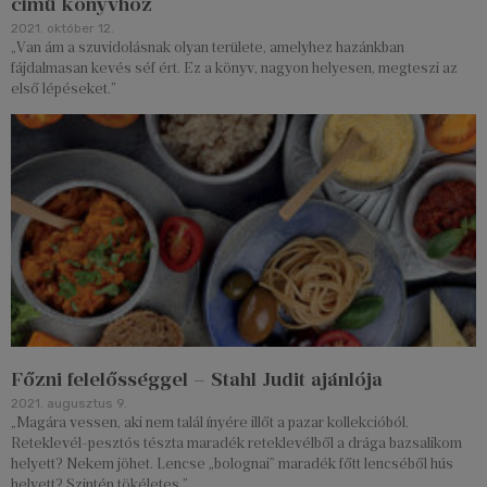
című könyvhöz
2021. október 12.
„Van ám a szuvidolásnak olyan területe, amelyhez hazánkban
fájdalmasan kevés séf ért. Ez a könyv, nagyon helyesen, megteszi az
első lépéseket.”
Főzni felelősséggel – Stahl Judit ajánlója
2021. augusztus 9.
„Magára vessen, aki nem talál ínyére illőt a pazar kollekcióból.
Reteklevél-pesztós tészta maradék reteklevélből a drága bazsalikom
helyett? Nekem jöhet. Lencse „bolognai” maradék főtt lencséből hús
helyett? Szintén tökéletes.”