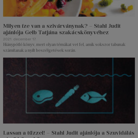
Milyen íze van a szivárványnak? – Stahl Judit
ajánlója Gelb Tatjána szakácskönyvéhez
2021. december 17.
Hiánypótló könyv, mert olyan témákat vet fel, amik sokszor tabunak
számítanak a nyílt beszélgetések során.
Lassan a tűzzel! – Stahl Judit ajánlója a Szuvidálás