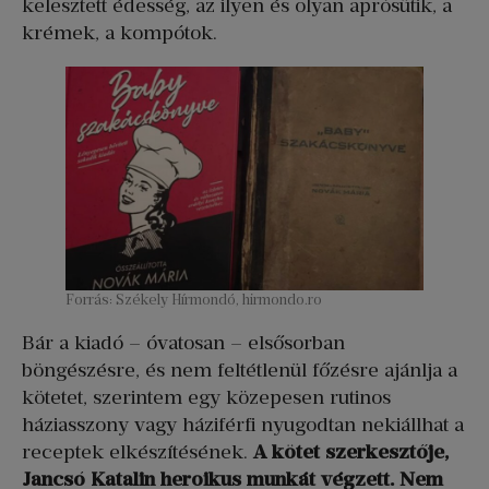
kelesztett édesség, az ilyen és olyan aprósütik, a
krémek, a kompótok.
Forrás: Székely Hírmondó, hirmondo.ro
Bár a kiadó – óvatosan – elsősorban
böngészésre, és nem feltétlenül főzésre ajánlja a
kötetet, szerintem egy közepesen rutinos
háziasszony vagy háziférfi nyugodtan nekiállhat a
receptek elkészítésének.
A kötet szerkesztője,
Jancsó Katalin heroikus munkát végzett. Nem