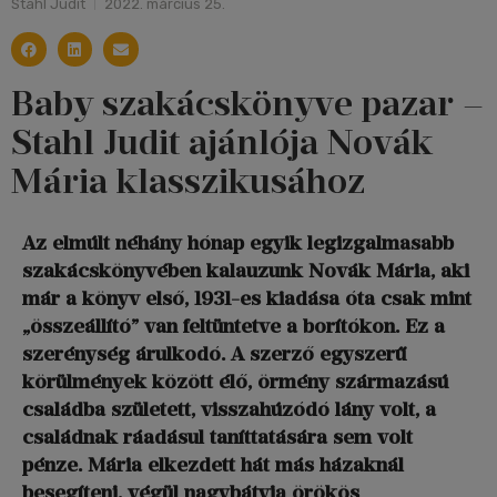
Stahl Judit
2022. március 25.
Baby szakácskönyve pazar –
Stahl Judit ajánlója Novák
Mária klasszikusához
Az elmúlt néhány hónap egyik legizgalmasabb
szakácskönyvében kalauzunk Novák Mária, aki
már a könyv első, 1931-es kiadása óta csak mint
„összeállító” van feltüntetve a borítókon. Ez a
szerénység árulkodó. A szerző egyszerű
körülmények között élő, örmény származású
családba született, visszahúzódó lány volt, a
családnak ráadásul taníttatására sem volt
pénze. Mária elkezdett hát más házaknál
besegíteni, végül nagybátyja örökös