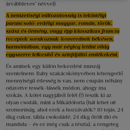
árvábbleves” névvel).
A nemzetiségi változatosság is tekintélyt
parancsoló: erdélyi magyar, román, török,
szász és örmény, vagy épp klasszikus francia
receptek sorakoznak-keverednek békésen,
harmóniában, egy már végleg letűnt világ
egyszerre lelkesítő és szívfájdító emlékeként.
És aminek egy külön bekezdést muszáj
szentelnem: Baby szakácskönyvében lehengerlő
mennyiségű édesség is van, nem csupán néhány
odavetve tessék-lássék módon, ahogy ma
szokás. A kötet nagyjából felét (!) teszik ki az
olyan csodák, mint a Mikádótorta (hát lehet ott
szomorúság, ahol ezek a hozzávalók? 10 tojás, 24
dkg cukor, tábla csokoládé, 24 dkg őrölt dió és
mandula – és ez még csak a tészta), a rengeteg