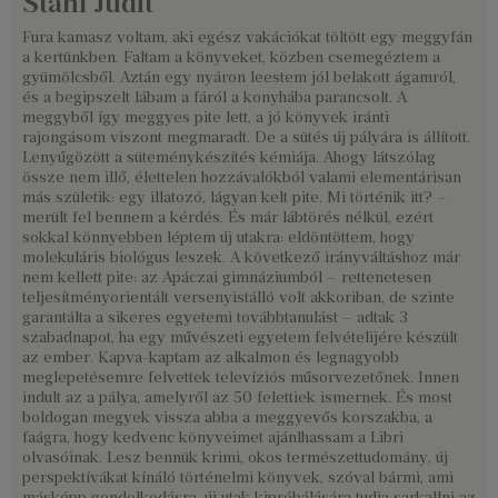
Stahl Judit
Fura kamasz voltam, aki egész vakációkat töltött egy meggyfán
a kertünkben. Faltam a könyveket, közben csemegéztem a
gyümölcsből. Aztán egy nyáron leestem jól belakott ágamról,
és a begipszelt lábam a fáról a konyhába parancsolt. A
meggyből így meggyes pite lett, a jó könyvek iránti
rajongásom viszont megmaradt. De a sütés új pályára is állított.
Lenyűgözött a süteménykészítés kémiája. Ahogy látszólag
össze nem illő, élettelen hozzávalókból valami elementárisan
más születik: egy illatozó, lágyan kelt pite. Mi történik itt? –
merült fel bennem a kérdés. És már lábtörés nélkül, ezért
sokkal könnyebben léptem új utakra: eldöntöttem, hogy
molekuláris biológus leszek. A következő irányváltáshoz már
nem kellett pite: az Apáczai gimnáziumból – rettenetesen
teljesítményorientált versenyistálló volt akkoriban, de szinte
garantálta a sikeres egyetemi továbbtanulást – adtak 3
szabadnapot, ha egy művészeti egyetem felvételijére készült
az ember. Kapva-kaptam az alkalmon és legnagyobb
meglepetésemre felvettek televíziós műsorvezetőnek. Innen
indult az a pálya, amelyről az 50 felettiek ismernek. És most
boldogan megyek vissza abba a meggyevős korszakba, a
faágra, hogy kedvenc könyveimet ajánlhassam a Libri
olvasóinak. Lesz bennük krimi, okos természettudomány, új
perspektívákat kínáló történelmi könyvek, szóval bármi, ami
másképp gondolkodásra, új utak kipróbálására tudja sarkallni az