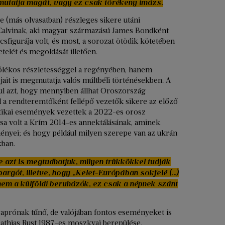
mutatja magát, vagy ez csak törékeny imázs.
e (más olvasatban) részleges sikere utáni
Calvinak, aki magyar származású James Bondként
lcsfigurája volt, és most, a sorozat ötödik kötetében
elét és megoldását illetően.
rólékos részletességgel a regényében, hanem
ait is megmutatja valós múltbéli történésekben. A
ul azt, hogy mennyiben állhat Oroszország
 a rendteremtőként fellépő vezetők sikere az előző
itikai események vezettek a 2022-es orosz
ása volt a Krím 2014-es annektálásának, aminek
ényei; és hogy például milyen szerepe van az ukrán
kban.
 azt is megtudhatjuk, milyen trükkökkel tudják
argót, illetve, hogy „Kelet-Európában sokfelé (…)
 nem a külföldi beruházók, ez csak a népnek szánt
 aprónak tűnő, de valójában fontos eseményeket is
 Mathias Rust 1987-es moszkvai berepülése.