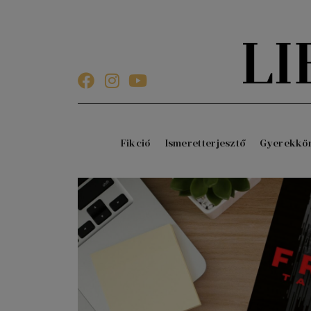
Fikció
Ismeretterjesztő
Gyerekkö