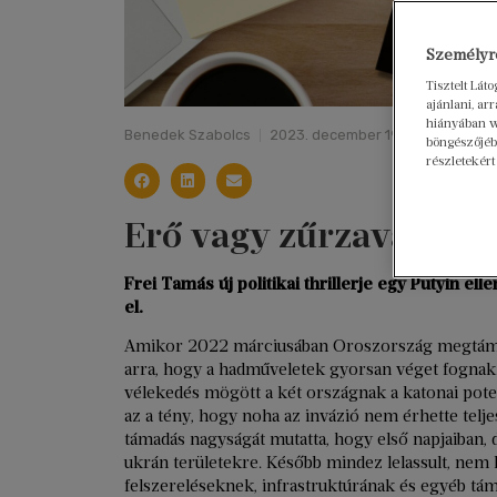
Személyre
Tisztelt Lát
ajánlani, a
hiányában w
Benedek Szabolcs
2023. december 19.
böngészőjébe
részletekért
Erő vagy zűrzavar?
Frei Tamás új politikai thrillerje egy Putyin e
el.
Amikor 2022 márciusában Oroszország megtámadt
arra, hogy a hadműveletek gyorsan véget fognak
vélekedés mögött a két országnak a katonai pot
az a tény, hogy noha az invázió nem érhette teljes
támadás nagyságát mutatta, hogy első napjaiban,
ukrán területekre. Később mindez lelassult, nem 
felszereléseknek, infrastruktúrának és egyéb t