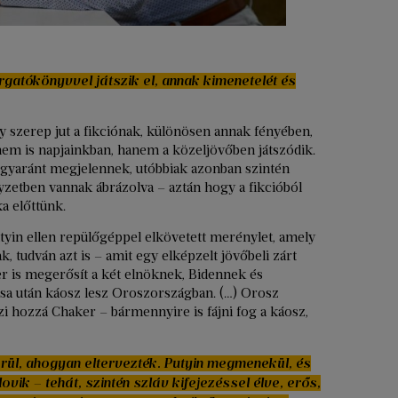
rgatókönyvvel játszik el, annak kimenetelét és
 szerep jut a fikciónak, különösen annak fényében,
m is napjainkban, hanem a közeljövőben játszódik.
k egyaránt megjelennek, utóbbiak azonban szintén
yzetben vannak ábrázolva – aztán hogy a fikcióból
ka előttünk.
yin ellen repülőgéppel elkövetett merénylet, amely
, tudván azt is – amit egy elképzelt jövőbeli zárt
er is megerősít a két elnöknek, Bidennek és
a után káosz lesz Oroszországban. (…) Orosz
zi hozzá Chaker – bármennyire is fájni fog a káosz,
rül, ahogyan eltervezték. Putyin megmenekül, és
ovik – tehát, szintén szláv kifejezéssel élve, erős,