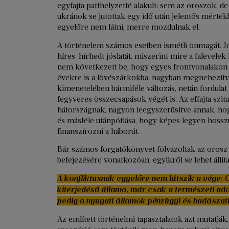
egyfajta patthelyzetté alakult: sem az oroszok, d
ukránok se jutottak egy idő után jelentős mérté
egyelőre nem látni, merre mozdulnak el.
A történelem számos esetben ismétli önmagát. Jó
híres-hírhedt jóslatát, miszerint mire a falevelek
nem következett be, hogy egyes frontvonalakon 
évekre is a lövészárkokba, nagyban megnehezítv
kimenetelében bármiféle változás, netán fordula
fegyveres összecsapások végét is. Az effajta szit
hátországnak, nagyon leegyszerűsítve annak, hogy
és másféle utánpótlása, hogy képes legyen hossz
finanszírozni a háborút.
Bár számos forgatókönyvet fölvázoltak az orosz
befejezésére vonatkozóan, egyikről se lehet állít
A konfliktusnak egyelőre nem látszik a vége
kiterjedésű állama, már csak a természeti ado
pedig a nyugati államok pénzügyi és hadászat
Az említett történelmi tapasztalatok azt mutatjá