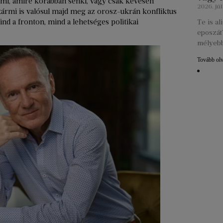
mi, amire korábban senki, vagy csak kevesen
2026. júl
kármi is valósul majd meg az orosz-ukrán konfliktus
mind a fronton, mind a lehetséges politikai
Te is a
eposzát?
mélyebb
Tovább ol