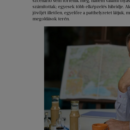
szcenárió sem történik meg, hanem valami olyas
számítottak; egyesek több elképzelés hibridje. A
jövőjét illetően, egyelőre a patthelyzetet látjuk, 
megoldások terén.