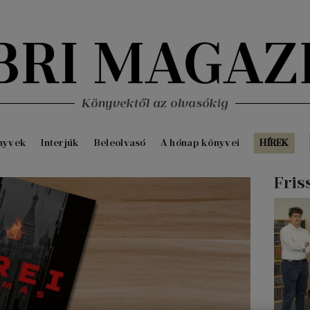
Könyvektől az olvasókig
nyvek
Interjúk
Beleolvasó
A hónap könyvei
HÍREK
Fris