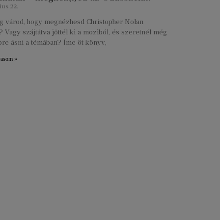
ius 22.
lig várod, hogy megnézhesd Christopher Nolan
 Vagy szájtátva jöttél ki a moziból, és szeretnél még
re ásni a témában? Íme öt könyv,
vasom »