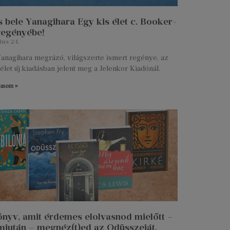
 bele Yanagihara Egy kis élet c. Booker-
 regényébe!
ius 24.
anagihara megrázó, világszerte ismert regénye, az
élet új kiadásban jelent meg a Jelenkor Kiadónál.
vasom »
önyv, amit érdemes elolvasnod mielőtt –
miután – megnéz(t)ed az Odüsszeiát.