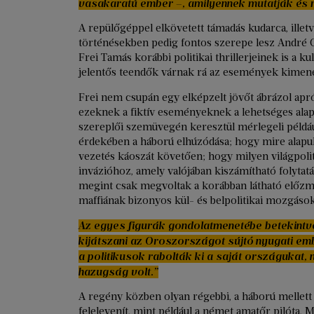
vasakaratú ember –, amilyennek mutatják és 
A repülőgéppel elkövetett támadás kudarca, illetv
történésekben pedig fontos szerepe lesz André 
Frei Tamás korábbi politikai thrillerjeinek is a ku
jelentős teendők várnak rá az események kimenet
Frei nem csupán egy elképzelt jövőt ábrázol ap
ezeknek a fiktív eseményeknek a lehetséges alapj
szereplői szemüvegén keresztül mérlegeli példá
érdekében a háború elhúzódása; hogy mire alapul
vezetés káoszát követően; hogy milyen világpol
invázióhoz, amely valójában kiszámítható folytat
megint csak megvoltak a korábban látható előzm
maffiának bizonyos kül- és belpolitikai mozgáso
Az egyes figurák gondolatmenetébe betekintve
kijátszani az Oroszországot sújtó nyugati emb
a politikusok rabolták ki a saját országukat,
hazugság volt.”
A regény közben olyan régebbi, a háború mellett
felelevenít, mint például a német amatőr pilóta,