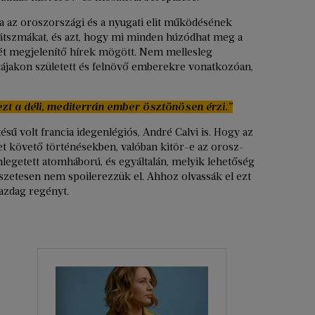
olja az oroszországi és a nyugati elit működésének
s játszmákat, és azt, hogy mi minden húzódhat meg a
tét megjelenítő hírek mögött. Nem mellesleg
tájakon született és felnövő emberekre vonatkozóan,
ezt a déli, mediterrán ember ösztönösen érzi.”
sű volt francia idegenlégiós, André Calvi is. Hogy az
et követő történésekben, valóban kitör-e az orosz-
legetett atomháború, és egyáltalán, melyik lehetőség
észetesen nem spoilerezzük el. Ahhoz olvassák el ezt
azdag regényt.