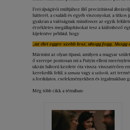
Frei újságírói múltjához illő precizitással ábráz
hátterét, a családi és egyéb viszonyokat, a titko
gyakran a valóságnak mindössze az egyik felüle
érzékletes megállapításokat tesz a különböző ég
kijelentve például, hogy
„az élet egyre szebb lesz, ahogy fogy. Ahogy 
Mármint az olyan típusú, amilyen a magyar születé
ő szerepe pontosan mi a Putyin elleni merénylet
ukrán háború kezdete óta vissza-visszatérően em
kerekedik felül, a
vagy a
, azt term
szmuta
szilovik
a fordulatos, cselekményekben és izgalmakban g
Még több cikk a témában: