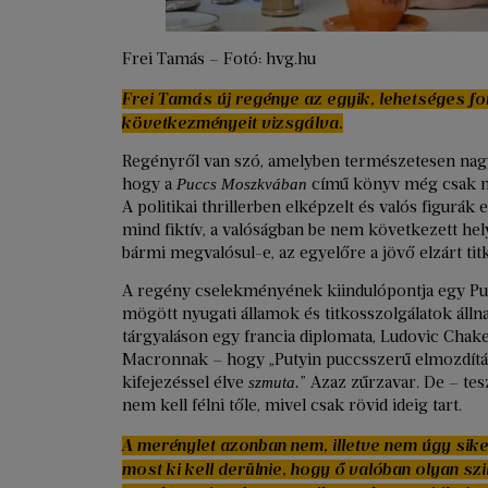
Frei Tamás – Fotó: hvg.hu
Frei Tamás új regénye az egyik, lehetséges fo
következményeit vizsgálva.
Regényről van szó, amelyben természetesen nagy
hogy a
című könyv még csak ne
Puccs Moszkvában
A politikai thrillerben elképzelt és valós figurá
mind fiktív, a valóságban be nem következett hel
bármi megvalósul-e, az egyelőre a jövő elzárt tit
A regény cselekményének kiindulópontja egy Put
mögött nyugati államok és titkosszolgálatok állnak
tárgyaláson egy francia diplomata, Ludovic Chak
Macronnak – hogy „Putyin puccsszerű elmozdítás
kifejezéssel élve
” Azaz zűrzavar. De – tes
szmuta.
nem kell félni tőle, mivel csak rövid ideig tart.
A merénylet azonban nem, illetve nem úgy sike
most ki kell derülnie, hogy ő valóban olyan szil