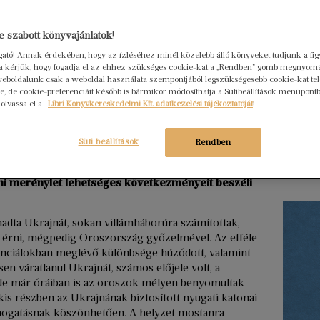
Hogya
 szabott könyvajánlatok!
ember
ogató! Annak érdekében, hogy az ízléséhez minél közelebb álló könyveket tudjunk a fi
Libri
rra kérjük, hogy fogadja el az ehhez szükséges cookie-kat a „Rendben” gomb megnyom
2026. júl
eboldalunk csak a weboldal használata szempontjából legszükségesebb cookie-kat tele
, de cookie-preferenciáit később is bármikor módosíthatja a Sütibeállítások menüpont
Egy erő
 olvassa el a
Libri Könyvkereskedelmi Kft. adatkezelési tájékoztatóját
!
nem elé
szerkes
Süti beállítások
Rendben
menedz
Tovább ol
lleni merénylet lehetséges következményeit beszéli
a Ukrajnát, sokan villámháborúra számítottak,
 érni, mégpedig Oroszország győzelmével. Az efféle
enciálokban meglévő különbsége húzódott, valamint
en váratlanul Ukrajnát, számos előjele volt, a
 de már óráiban is az oroszok mélyen benyomultak
kis részben az Ukrajnának biztosított nyugati katonai
ámogatásnak köszönhetően. A helyzet mostanra