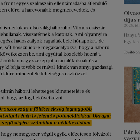
e a front egyes szakaszain ellentámadásba átlendülő
kben előre, a harcvonalak megmerevedtek, és
Olvass
díjas
2026. júl
l ismerjük az első világháborúból Vilmos császár
 lehullanak, visszatérnek a katonák. Ami olyannyira
Hanya Y
egész hadosztályok ragadtak bele hónapokra, de
Egy kis 
e, sőt hosszú időre megakadályozva, hogy a háború
Tovább ol
t következzen be, ami egyúttal közelebb hozná a
uációkban nagy szerep jut a tartalékoknak és a
 ki bírja tovább cérnával, kinek van annyi gazdasági
ú időre mindenféle lehetséges eszközzel
-ukrán háború lehetséges kimenetelére és
ani, hogy az fog bekövetkezni.
: Oroszország a földkerekség legnagyobb
ttságai révén is jelentős potenciálokkal, Ukrajna
i segítségére számíthat a védekezésben.
Pár k
k, hogy nemegyszer végül egyik, előzetesen fölvázolt
vagy 