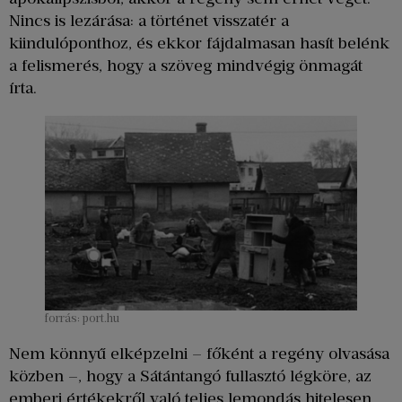
Nincs is lezárása: a történet visszatér a
kiindulóponthoz, és ekkor fájdalmasan hasít belénk
a felismerés, hogy a szöveg mindvégig önmagát
írta.
forrás: port.hu
Nem könnyű elképzelni – főként a regény olvasása
közben –, hogy a Sátántangó fullasztó légköre, az
emberi értékekről való teljes lemondás hitelesen