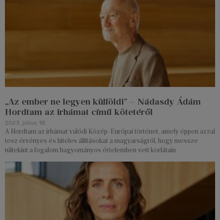
„Az ember ne legyen külföldi” – Nádasdy Ádám
Hordtam az irhámat című kötetéről
2023. július 18.
A Hordtam az irhámat valódi Közép-Európai történet, amely éppen azzal
tesz érvényes és hiteles állításokat a magyarságról, hogy messze
túltekint a fogalom hagyományos értelemben vett korlátain.