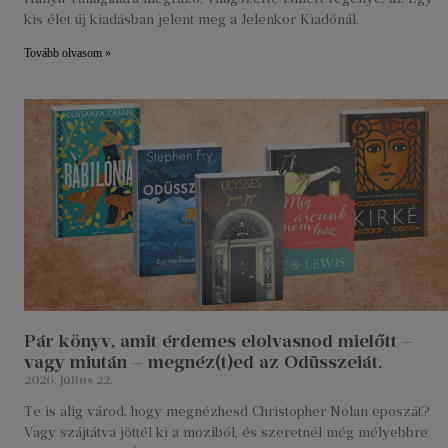
kis élet új kiadásban jelent meg a Jelenkor Kiadónál.
Tovább olvasom »
Pár könyv, amit érdemes elolvasnod mielőtt –
vagy miután – megnéz(t)ed az Odüsszeiát.
2026. július 22.
Te is alig várod, hogy megnézhesd Christopher Nolan eposzát?
Vagy szájtátva jöttél ki a moziból, és szeretnél még mélyebbre