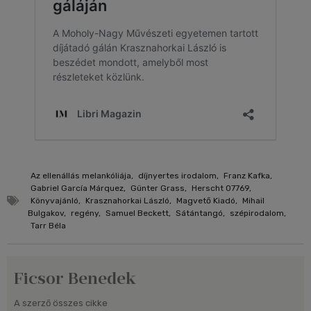
Az ellenállás melankóliája
,
díjnyertes irodalom
,
Franz Kafka
,
Gabriel García Márquez
,
Günter Grass
,
Herscht 07769
,
Könyvajánló
,
Krasznahorkai László
,
Magvető Kiadó
,
Mihail
Bulgakov
,
regény
,
Samuel Beckett
,
Sátántangó
,
szépirodalom
,
Tarr Béla
Ficsor Benedek
A szerző összes cikke