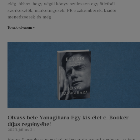
elég. Ahhoz, hogy végül könyv szülessen egy ötletből,
szerkesztők, marketingesek, PR-szakemberek, kiadói
menedzserek és még
Tovább olvasom »
Olvass bele Yanagihara Egy kis élet c. Booker-
díjas regényébe!
2026. július 24.
Hanya Yanagihara megrázó, világszerte ismert regénye, az Egy