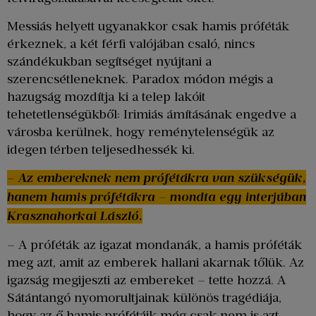
Messiás helyett ugyanakkor csak hamis próféták
érkeznek, a két férfi valójában csaló, nincs
szándékukban segítséget nyújtani a
szerencsétleneknek. Paradox módon mégis a
hazugság mozdítja ki a telep lakóit
tehetetlenségükből: Irimiás ámításának engedve a
városba kerülnek, hogy reménytelenségük az
idegen térben teljesedhessék ki.
– Az embereknek nem prófétákra van szükségük,
hanem hamis prófétákra – mondta egy interjúban
Krasznahorkai László.
– A próféták az igazat mondanák, a hamis próféták
meg azt, amit az emberek hallani akarnak tőlük. Az
igazság megijeszti az embereket – tette hozzá. A
Sátántangó nyomorultjainak különös tragédiája,
hogy az ő hamis prófétáik még csak nem is azt