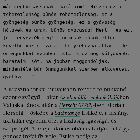
már megbocsássanak, barátaim!… Hiszen ez a 
tehetetlenség bűnös tehetetlenség, ez a 
gyöngeség bűnös gyöngeség, ez a gyávaság, 
hölgyek és urak, bűnös gyávaság! Mert – és ezt 
jól jegyezzék meg! – nemcsak mások ellen 
követhetünk el valami helyrehozhatatlant, de 
önmagunkkal szemben is!… És ez még súlyosabb, 
barátaim, sőt, ha jobban meggondolják, 
mindenféle bűn önmagunkkal szemben elkövetett 
gyalázat!…”
A Krasznahorkai-művekben rendre felbukkanó
szent együgyű – akár
ban
Az ellenállás melankóliájá
Valuska János, akár a
-ben Florian
Herscht 07769
Herscht – ősképe a
Estikéje, a kislány,
Sátántangó
aki talán egyedül őrzi a tisztaság igazságát és
szépségét. A telep lakói ostobának tartják, a bátyja
gonosz tréfát űz vele, Estike pedig az