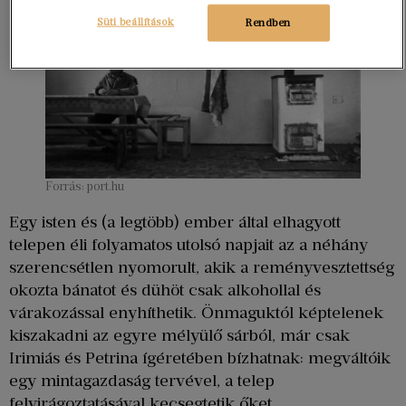
Süti beállítások
Rendben
Forrás: port.hu
Egy isten és (a legtöbb) ember által elhagyott
telepen éli folyamatos utolsó napjait az a néhány
szerencsétlen nyomorult, akik a reményvesztettség
okozta bánatot és dühöt csak alkohollal és
várakozással enyhíthetik. Önmaguktól képtelenek
kiszakadni az egyre mélyülő sárból, már csak
Irimiás és Petrina ígéretében bízhatnak: megváltóik
egy mintagazdaság tervével, a telep
felvirágoztatásával kecsegtetik őket.