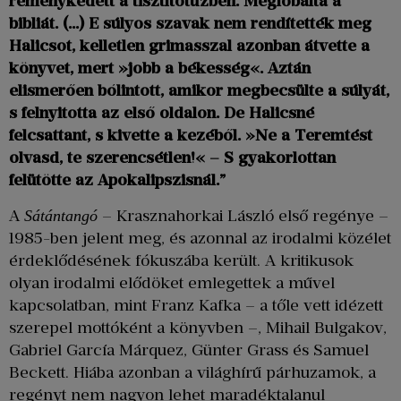
reménykedett a tisztítótűzben. Meglóbálta a
bibliát. (…) E súlyos szavak nem rendítették meg
Halicsot, kelletlen grimasszal azonban átvette a
könyvet, mert »jobb a békesség«. Aztán
elismerően bólintott, amikor megbecsülte a súlyát,
s felnyitotta az első oldalon. De Halicsné
felcsattant, s kivette a kezéből. »Ne a Teremtést
olvasd, te szerencsétlen!« – S gyakorlottan
felütötte az Apokalipszisnál.”
A
– Krasznahorkai László első regénye –
Sátántangó
1985-ben jelent meg, és azonnal az irodalmi közélet
érdeklődésének fókuszába került. A kritikusok
olyan irodalmi elődöket emlegettek a művel
kapcsolatban, mint Franz Kafka – a tőle vett idézett
szerepel mottóként a könyvben –, Mihail Bulgakov,
Gabriel García Márquez, Günter Grass és Samuel
Beckett. Hiába azonban a világhírű párhuzamok, a
regényt nem nagyon lehet maradéktalanul