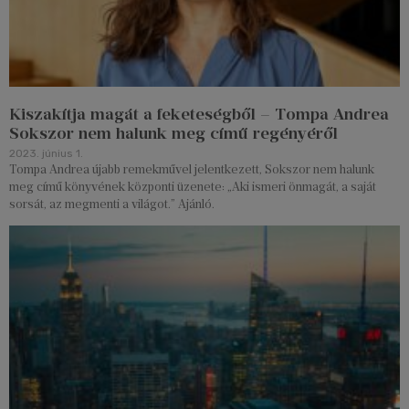
Kiszakítja magát a feketeségből – Tompa Andrea
Sokszor nem halunk meg című regényéről
2023. június 1.
Tompa Andrea újabb remekművel jelentkezett, Sokszor nem halunk
meg című könyvének központi üzenete: „Aki ismeri önmagát, a saját
sorsát, az megmenti a világot.” Ajánló.