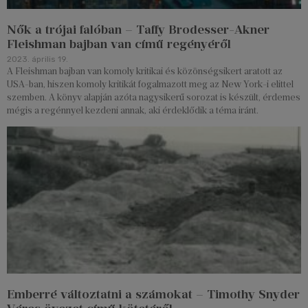
Nők a trójai falóban – Taffy Brodesser-Akner
Fleishman bajban van című regényéről
2023. április 19.
A Fleishman bajban van komoly kritikai és közönségsikert aratott az
USA-ban, hiszen komoly kritikát fogalmazott meg az New York-i elittel
szemben. A könyv alapján azóta nagysikerű sorozat is készült, érdemes
mégis a regénnyel kezdeni annak, aki érdeklődik a téma iránt.
Emberré változtatni a számokat – Timothy Snyder