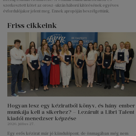
szerkesztett kötet az orosz–ukrán háború kitörésének egyéves
évfordulójakor jelent meg. Ennek apropóján beszélgettünk.
Friss cikkeink
Hogyan lesz egy kéziratból könyv, és hány ember
munkája kell a sikerhez? – Lezárult a Libri Talent
kiadói menedzser képzése
2026. július 27.
Egy erős kézirat már jó kiindulópont, de önmagában még nem