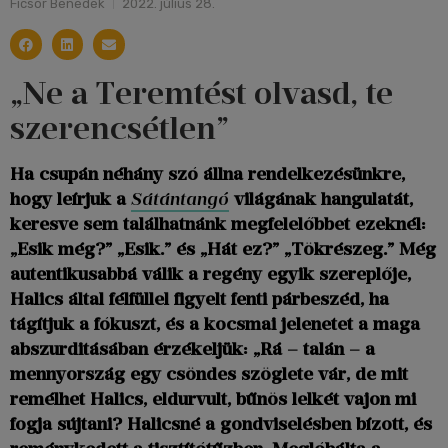
Ficsor Benedek
2022. július 28.
„Ne a Teremtést olvasd, te
szerencsétlen”
Ha csupán néhány szó állna rendelkezésünkre,
hogy leírjuk a
Sátántangó
világának hangulatát,
keresve sem találhatnánk megfelelőbbet ezeknél:
„Esik még?” „Esik.” és „Hát ez?” „Tökrészeg.” Még
autentikusabbá válik a regény egyik szereplője,
Halics által félfüllel figyelt fenti párbeszéd, ha
tágítjuk a fókuszt, és a kocsmai jelenetet a maga
abszurditásában érzékeljük: „Rá – talán – a
mennyország egy csöndes szöglete vár, de mit
remélhet Halics, eldurvult, bűnös lelkét vajon mi
fogja sújtani? Halicsné a gondviselésben bízott, és