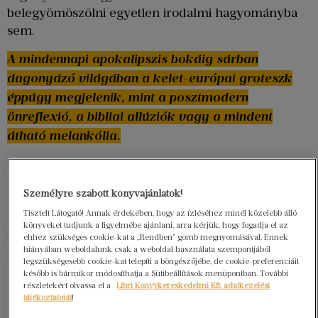
belegyömöszölni egyetlen irodalmi hagyományba
sem.
A mindennapi apokalipszis bokáig sárban
dagonyázó világában a kelet-európai groteszk
éppúgy megjelenik, mint a posztmodern
önreflexió, a bibliai allúziók vagy a mindent
átható melankólia.
Ez utóbbit ellenpontozza látszólag a szöveg
pusztulást, alkoholizmust, hazugságot és erőszakot
Személyre szabott könyvajánlatok!
keretbe foglaló „játékossága”: tartalomjegyzék
Tisztelt Látogató! Annak érdekében, hogy az ízléséhez minél közelebb álló
helyett „Táncrendet” találunk a kötet végén, a két
könyveket tudjunk a figyelmébe ajánlani, arra kérjük, hogy fogadja el az
részre, és részenként hat-hat fejezetre osztott
ehhez szükséges cookie-kat a „Rendben” gomb megnyomásával. Ennek
hiányában weboldalunk csak a weboldal használata szempontjából
regény a tangó ütemét követve járja el a történetet.
legszükségesebb cookie-kat telepíti a böngészőjébe, de cookie-preferenciáit
Csakhogy ez a tánc önmagába fordul, nincs kezdő
később is bármikor módosíthatja a Sütibeállítások menüpontban. További
részletekért olvassa el a
Libri Könyvkereskedelmi Kft. adatkezelési
és végpontja, akár egy örökké tartó
.
danse macabre
tájékoztatóját
!