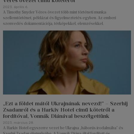
Véres övezet című kötetéről
2023. április 6.
A Timothy Snyder Véres övezet több mint történeti munka:
szellemtörténet, példázat és figyelmeztetés egyben. Az emberi
szenvedés dokumentációja, térképekkel, elemzésekkel.
„Ezt a földet mától Ukrajnának nevezd!” – Szerhij
Zsadanról és a Harkiv Hotel című kötetről a
fordítóval, Vonnák Diánával beszélgettünk
2023. március 28.
A Harkiv Hotel egyszerre vezet be Ukrajna „háborús irodalmába” és
Szerhij Zsadan életművébe. A Vonnák Diána által fordított és