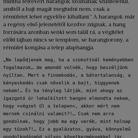
mintha félrevert harangok szólnának szüntelenül,
amiből a bajt magát megtudni nem, csak a
rémületet lehet egyelőre kihallani.” A harangok már
a regény első jelenetétől kezdve zúgnak, a hang
forrására azonban senki sem talál rá, a végítélet
előtti tájban nincs se templom, se harangtorony, a
rémület kongása a telep alaphangja.
„Ne lepődjenek meg, ha a szokottnál keményebben 
fogalmazok… de amondó volnék, hogy beszéljünk 
nyíltan. Mert a finomkodás, a bátortalanság, a 
kényeskedés csak növelik a bajt, higgyenek 
nekem!… És ha tényleg látják, mint ahogy az 
igazgató úr lehalkított hangon elmondta nekem, 
hogy »végzet ül a telepen«, akkor mért nem 
mernek csinálni valamit?!… Csak nem arra 
gondolnak, hogy jobb ma egy veréb, mint holnap 
egy túzok?!… Ez a gyalázatos, gyáva, könnyelmű 
gondolkodásmód súlyos következményekkel jár, 