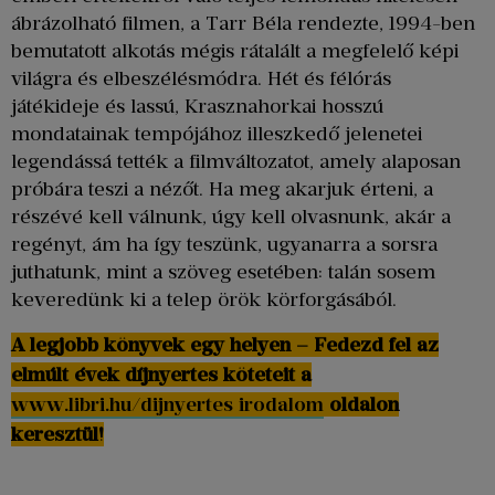
ábrázolható filmen, a Tarr Béla rendezte, 1994-ben
bemutatott alkotás mégis rátalált a megfelelő képi
világra és elbeszélésmódra. Hét és félórás
játékideje és lassú, Krasznahorkai hosszú
mondatainak tempójához illeszkedő jelenetei
legendássá tették a filmváltozatot, amely alaposan
próbára teszi a nézőt. Ha meg akarjuk érteni, a
részévé kell válnunk, úgy kell olvasnunk, akár a
regényt, ám ha így teszünk, ugyanarra a sorsra
juthatunk, mint a szöveg esetében: talán sosem
keveredünk ki a telep örök körforgásából.
A legjobb könyvek egy helyen – Fedezd fel az
elmúlt évek díjnyertes köteteit a
www.libri.hu/dijnyertes irodalom
oldalon
keresztül!