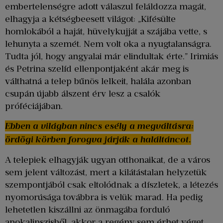
embertelenségre adott válaszul feláldozza magát,
elhagyja a kétségbeesett világot: „Kifésülte
homlokából a haját, hüvelykujját a szájába vette, s
lehunyta a szemét. Nem volt oka a nyugtalanságra.
Tudta jól, hogy angyalai már elindultak érte.” Irimiás
és Petrina szelíd ellenpontjaként akár meg is
válthatná a telep bűnös lelkeit, halála azonban
csupán újabb álszent érv lesz a csalók
próféciájában.
Ebben a világban nincs esély a megváltásra:
ördögi körben forogva járják a haláltáncot.
A telepiek elhagyják ugyan otthonaikat, de a város
sem jelent változást, mert a kilátástalan helyzetük
szempontjából csak eltolódnak a díszletek, a létezés
nyomorúsága továbbra is velük marad. Ha pedig
lehetetlen kiszállni az önmagába forduló
apokalipszisből, akkor a regény sem érhet véget.