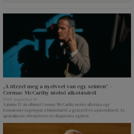
„A tűzzel meg a nyelvvel van egy szinten” –
Cormac McCarthy utolsó alkotásáról
2023. augusztus 14.
A június 13-án elhunyt Cormac McCarthy utolsó alkotása egy
formabontó regénypár a bűntudatról, a gyászról és a pusztulásról. Az
apokalipszis előrejelzése és diagnózisa egyben.