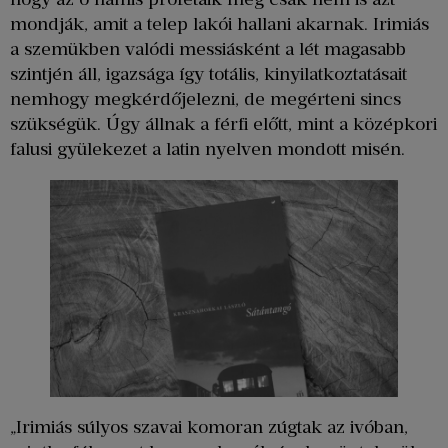
mondják, amit a telep lakói hallani akarnak. Irimiás
a szemükben valódi messiásként a lét magasabb
szintjén áll, igazsága így totális, kinyilatkoztatásait
nemhogy megkérdőjelezni, de megérteni sincs
szükségük. Úgy állnak a férfi előtt, mint a középkori
falusi gyülekezet a latin nyelven mondott misén.
„Irimiás súlyos szavai komoran zúgtak az ivóban,